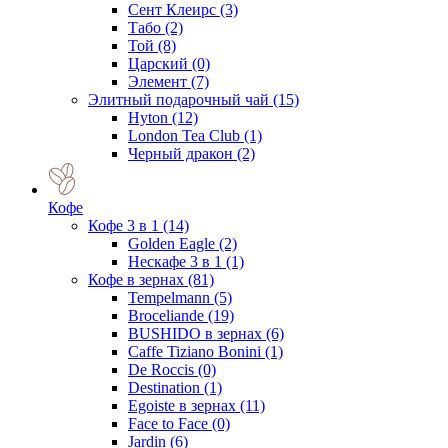
Сент Клеирс
(3)
Табо
(2)
Той
(8)
Царский
(0)
Элемент
(7)
Элитный подарочный чай
(15)
Hyton
(12)
London Tea Club
(1)
Черный дракон
(2)
Кофе
Кофе 3 в 1
(14)
Golden Eagle
(2)
Нескафе 3 в 1
(1)
Кофе в зернах
(81)
Tempelmann
(5)
Broceliande
(19)
BUSHIDO в зернах
(6)
Caffe Tiziano Bonini
(1)
De Roccis
(0)
Destination
(1)
Egoiste в зернах
(11)
Face to Face
(0)
Jardin
(6)