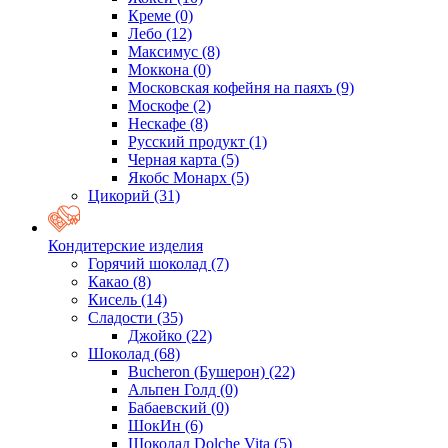
Креме
(0)
Лебо
(12)
Максимус
(8)
Моккона
(0)
Московская кофейня на паяхъ
(9)
Москофе
(2)
Нескафе
(8)
Русский продукт
(1)
Черная карта
(5)
Якобс Монарх
(5)
Цикорий
(31)
Кондитерские изделия
Горячий шоколад
(7)
Какао
(8)
Кисель
(14)
Сладости
(35)
Джойко
(22)
Шоколад
(68)
Bucheron (Бушерон)
(22)
Альпен Голд
(0)
Бабаевский
(0)
ШокИн
(6)
Шоколад Dolche Vita
(5)