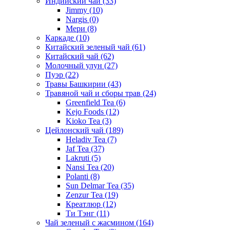
Индийский чай
(33)
Jimmy
(10)
Nargis
(0)
Мери
(8)
Каркаде
(10)
Китайский зеленый чай
(61)
Китайский чай
(62)
Молочный улун
(27)
Пуэр
(22)
Травы Башкирии
(43)
Травяной чай и сборы трав
(24)
Greenfield Tea
(6)
Kejo Foods
(12)
Kioko Tea
(3)
Цейлонский чай
(189)
Heladiv Tea
(7)
Jaf Tea
(37)
Lakruti
(5)
Nansi Tea
(20)
Polanti
(8)
Sun Delmar Tea
(35)
Zenzur Tea
(19)
Креатлюр
(12)
Ти Тэнг
(11)
Чай зеленый с жасмином
(164)