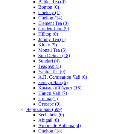
Battler Tea
(0)
Bonton
(0)
Chelcey
(1)
Chelton
(14)
Element Tea
(0)
Golden Lion
(9)
Hilltop
(0)
Jimmy Tea
(1)
Kioko
(9)
Monzil Tea
(5)
Sun Delmar
(18)
Sundari
(4)
Teagreat
(3)
Yantra Tea
(0)
А.П. Селиванов Чай
(0)
Зензур Чай
(6)
Крымский букет
(16)
Нанси Чай
(7)
Пиала
(1)
Стюарт
(0)
Черный чай
(599)
Seehahela
(0)
Abigail
(8)
Amore de Bohema
(4)
Chelton
(14)