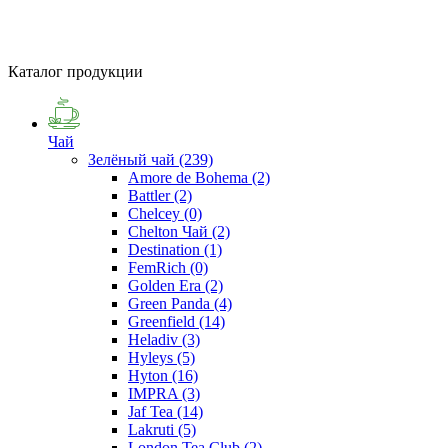
Каталог продукции
Чай
Зелёный чай
(239)
Amore de Bohema
(2)
Battler
(2)
Chelcey
(0)
Chelton Чай
(2)
Destination
(1)
FemRich
(0)
Golden Era
(2)
Green Panda
(4)
Greenfield
(14)
Heladiv
(3)
Hyleys
(5)
Hyton
(16)
IMPRA
(3)
Jaf Tea
(14)
Lakruti
(5)
London Tea Club
(2)