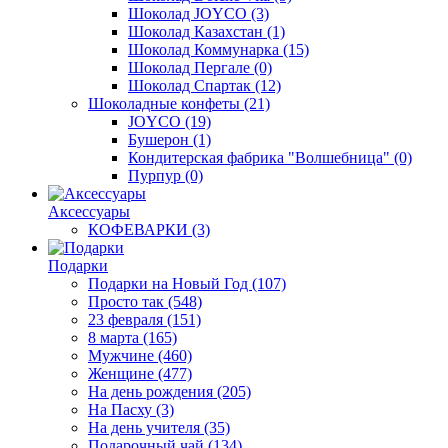
Шоколад JOYCO
(3)
Шоколад Казахстан
(1)
Шоколад Коммунарка
(15)
Шоколад Пергале
(0)
Шоколад Спартак
(12)
Шоколадные конфеты
(21)
JOYCO
(19)
Бушерон
(1)
Кондитерская фабрика "Волшебница"
(0)
Пурпур
(0)
Аксессуары
КОФЕВАРКИ
(3)
Подарки
Подарки на Новый Год
(107)
Просто так
(548)
23 февраля
(151)
8 марта
(165)
Мужчине
(460)
Женщине
(477)
На день рождения
(205)
На Пасху
(3)
На день учителя
(35)
Подарочный чай
(134)