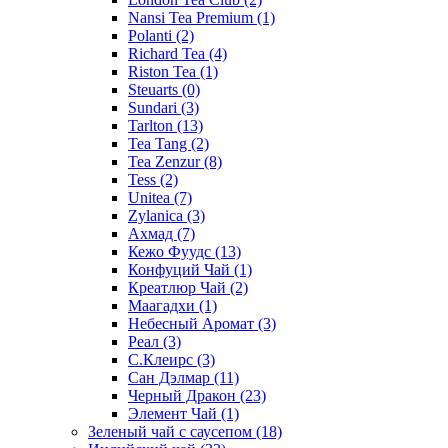
Nansi Tea Premium
(1)
Polanti
(2)
Richard Tea
(4)
Riston Tea
(1)
Steuarts
(0)
Sundari
(3)
Tarlton
(13)
Tea Tang
(2)
Tea Zenzur
(8)
Tess
(2)
Unitea
(7)
Zylanica
(3)
Ахмад
(7)
Кежо Фуудс
(13)
Конфуций Чай
(1)
Креатлюр Чай
(2)
Маагадхи
(1)
Небесный Аромат
(3)
Реал
(3)
С.Клеирс
(3)
Сан Дэлмар
(11)
Черный Дракон
(23)
Элемент Чай
(1)
Зеленый чай с саусепом
(18)