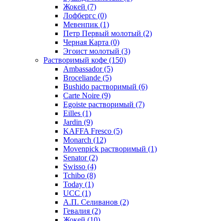
Жокей
(7)
Лофбергс
(0)
Мевенпик
(1)
Петр Первый молотый
(2)
Черная Карта
(0)
Эгоист молотый
(3)
Растворимый кофе
(150)
Ambassador
(5)
Broceliande
(5)
Bushido растворимый
(6)
Carte Noire
(9)
Egoiste растворимый
(7)
Eilles
(1)
Jardin
(9)
KAFFA Fresco
(5)
Monarch
(12)
Movenpick растворимый
(1)
Senator
(2)
Swisso
(4)
Tchibo
(8)
Today
(1)
UCC
(1)
А.П. Селиванов
(2)
Гевалия
(2)
Жокей
(10)