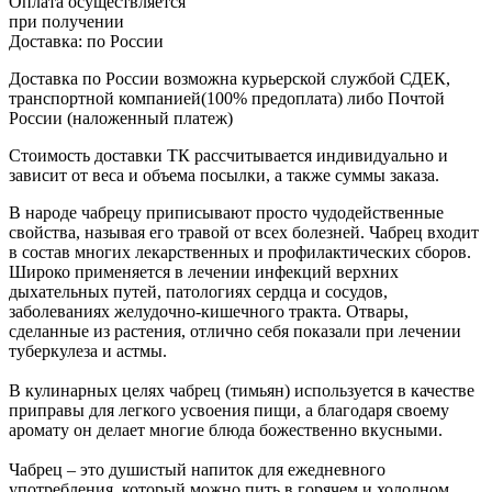
Оплата осуществляется
при получении
Доставка:
по России
Доставка по России возможна курьерской службой СДЕК,
транспортной компанией(100% предоплата) либо Почтой
России (наложенный платеж)
Стоимость доставки ТК рассчитывается индивидуально и
зависит от веса и объема посылки, а также суммы заказа.
В народе чабрецу приписывают просто чудодейственные
свойства, называя его травой от всех болезней. Чабрец входит
в состав многих лекарственных и профилактических сборов.
Широко применяется в лечении инфекций верхних
дыхательных путей, патологиях сердца и сосудов,
заболеваниях желудочно-кишечного тракта. Отвары,
сделанные из растения, отлично себя показали при лечении
туберкулеза и астмы.
В кулинарных целях чабрец (тимьян) используется в качестве
приправы для легкого усвоения пищи, а благодаря своему
аромату он делает многие блюда божественно вкусными.
Чабрец – это душистый напиток для ежедневного
употребления, который можно пить в горячем и холодном