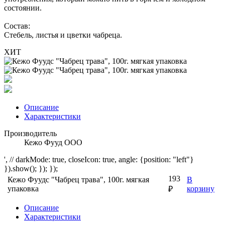
состоянии.
Состав:
Стебель, листья и цветки чабреца.
ХИТ
Описание
Характеристики
Производитель
Кежо Фууд ООО
', // darkMode: true, closeIcon: true, angle: {position: "left"}
}).show(); }); });
193
Кежо Фуудс "Чабрец трава", 100г. мягкая
В
упаковка
корзину
₽
Описание
Характеристики