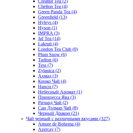
Creatlur Tea
(2)
Chelton Tea
(4)
Green Panda Tea
(4)
Greenfield
(13)
Hyleys
(4)
Hyson
(1)
IMPRA
(3)
Jaf Tea
(14)
Lakruti
(4)
London Tea Club
(0)
Plum Snow
(6)
Tarlton
(6)
Tess
(7)
Zylanica
(2)
Ахмад
(3)
Киоко Чай
(4)
Нанси
(7)
Небесный Аромат
(1)
Принцесса Ява
(3)
Ричард Чай
(2)
Сан Дэлмар Чай
(8)
Черный Дракон
(21)
Чай черный с различными вкусами
(327)
Amore de Bohema
(4)
Azercay
(7)