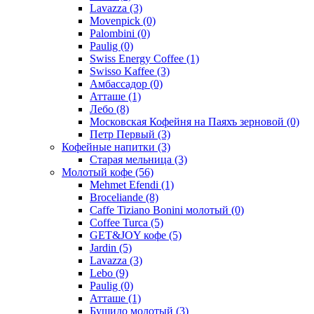
Lavazza
(3)
Movenpick
(0)
Palombini
(0)
Paulig
(0)
Swiss Energy Coffee
(1)
Swisso Kaffee
(3)
Амбассадор
(0)
Атташе
(1)
Лебо
(8)
Московская Кофейня на Паяхъ зерновой
(0)
Петр Первый
(3)
Кофейные напитки
(3)
Старая мельница
(3)
Молотый кофе
(56)
Mehmet Efendi
(1)
Broceliande
(8)
Caffe Tiziano Bonini молотый
(0)
Coffee Turca
(5)
GET&JOY кофе
(5)
Jardin
(5)
Lavazza
(3)
Lebo
(9)
Paulig
(0)
Атташе
(1)
Бушидо молотый
(3)