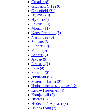
Creatlur
(8)
GET&JOY Tea
(6)
Greenfield
(31)
Hyleys
(20)
Hyton
(35)
Lakruti
(14)
Monzil
(11)
Nansi Premium
(5)
Nargis Tea
(0)
Steuarts
(3)
Sundari
(9)
Yantra
(0)
Zenzur
(5)
Акбар
(9)
Баттлер
(1)
Бета
(9)
Бонтон
(0)
Джимми
(9)
Зеленая Панда
(2)
Избранное из моря чая
(12)
Киоко Премиум
(4)
Конфуций
(7)
Лисма
(5)
Небесный Аромат
(3)
Пиала Голд
(3)