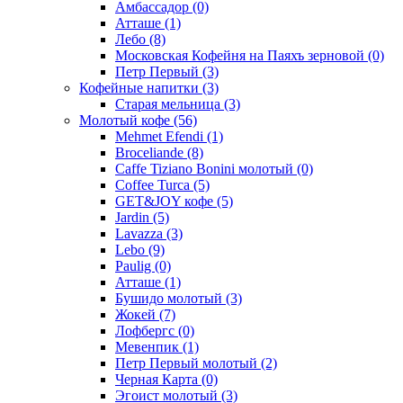
Амбассадор
(0)
Атташе
(1)
Лебо
(8)
Московская Кофейня на Паяхъ зерновой
(0)
Петр Первый
(3)
Кофейные напитки
(3)
Старая мельница
(3)
Молотый кофе
(56)
Mehmet Efendi
(1)
Broceliande
(8)
Caffe Tiziano Bonini молотый
(0)
Coffee Turca
(5)
GET&JOY кофе
(5)
Jardin
(5)
Lavazza
(3)
Lebo
(9)
Paulig
(0)
Атташе
(1)
Бушидо молотый
(3)
Жокей
(7)
Лофбергс
(0)
Мевенпик
(1)
Петр Первый молотый
(2)
Черная Карта
(0)
Эгоист молотый
(3)