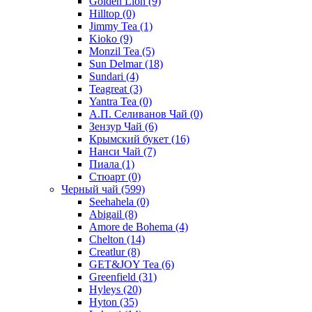
Golden Lion
(9)
Hilltop
(0)
Jimmy Tea
(1)
Kioko
(9)
Monzil Tea
(5)
Sun Delmar
(18)
Sundari
(4)
Teagreat
(3)
Yantra Tea
(0)
А.П. Селиванов Чай
(0)
Зензур Чай
(6)
Крымский букет
(16)
Нанси Чай
(7)
Пиала
(1)
Стюарт
(0)
Черный чай
(599)
Seehahela
(0)
Abigail
(8)
Amore de Bohema
(4)
Chelton
(14)
Creatlur
(8)
GET&JOY Tea
(6)
Greenfield
(31)
Hyleys
(20)
Hyton
(35)