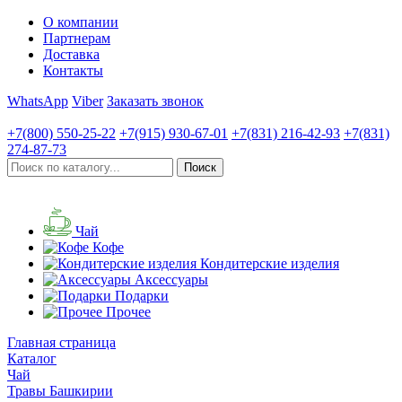
О компании
Партнерам
Доставка
Контакты
WhatsApp
Viber
Заказать звонок
+7(800)
550-25-22
+7(915)
930-67-01
+7(831)
216-42-93
+7(831)
274-87-73
Чай
Кофе
Кондитерские изделия
Аксессуары
Подарки
Прочее
Главная страница
Каталог
Чай
Травы Башкирии