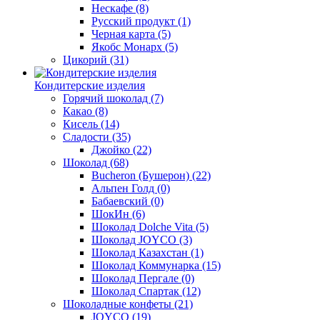
Нескафе
(8)
Русский продукт
(1)
Черная карта
(5)
Якобс Монарх
(5)
Цикорий
(31)
Кондитерские изделия
Горячий шоколад
(7)
Какао
(8)
Кисель
(14)
Сладости
(35)
Джойко
(22)
Шоколад
(68)
Bucheron (Бушерон)
(22)
Альпен Голд
(0)
Бабаевский
(0)
ШокИн
(6)
Шоколад Dolche Vita
(5)
Шоколад JOYCO
(3)
Шоколад Казахстан
(1)
Шоколад Коммунарка
(15)
Шоколад Пергале
(0)
Шоколад Спартак
(12)
Шоколадные конфеты
(21)
JOYCO
(19)