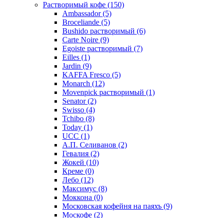
Растворимый кофе
(150)
Ambassador
(5)
Broceliande
(5)
Bushido растворимый
(6)
Carte Noire
(9)
Egoiste растворимый
(7)
Eilles
(1)
Jardin
(9)
KAFFA Fresco
(5)
Monarch
(12)
Movenpick растворимый
(1)
Senator
(2)
Swisso
(4)
Tchibo
(8)
Today
(1)
UCC
(1)
А.П. Селиванов
(2)
Гевалия
(2)
Жокей
(10)
Креме
(0)
Лебо
(12)
Максимус
(8)
Моккона
(0)
Московская кофейня на паяхъ
(9)
Москофе
(2)