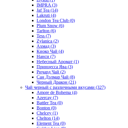
IMPRA
(3)
Jaf Tea
(14)
Lakruti
(4)
London Tea Club
(0)
Plum Snow
(6)
Tarlton
(6)
Tess
(7)
Zylanica
(2)
Ахмад
(3)
Киоко Чай
(4)
Нанси
(7)
Небесный Аромат
(1)
Принцесса Ява
(3)
Ричард Чай
(2)
Сан Дэлмар Чай
(8)
Черный Дракон
(21)
Чай черный с различными вкусами
(327)
Amore de Bohema
(4)
Azercay
(7)
Battler Tea
(0)
Bonton
(0)
Chelcey
(1)
Chelton
(14)
Element Tea
(0)