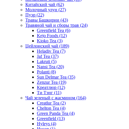
Китайский чай
(62)
Молочный улун
(27)
Пуэр
(22)
Травы Башкирии
(43)
Травяной чай и сборы трав
(24)
Greenfield Tea
(6)
Kejo Foods
(12)
Kioko Tea
(3)
Цейлонский чай
(189)
Heladiv Tea
(7)
Jaf Tea
(37)
Lakruti
(5)
Nansi Tea
(20)
Polanti
(8)
Sun Delmar Tea
(35)
Zenzur Tea
(19)
Креатлюр
(12)
Ти Тэнг
(11)
Чай зеленый с жасмином
(164)
Creatlur Tea
(2)
Chelton Tea
(4)
Green Panda Tea
(4)
Greenfield
(13)
Hyleys
(4)
Hyson
(1)