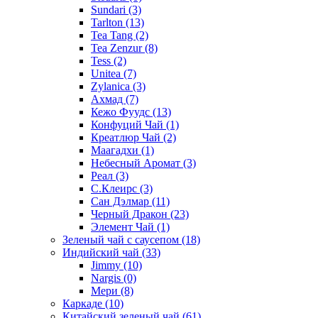
Sundari
(3)
Tarlton
(13)
Tea Tang
(2)
Tea Zenzur
(8)
Tess
(2)
Unitea
(7)
Zylanica
(3)
Ахмад
(7)
Кежо Фуудс
(13)
Конфуций Чай
(1)
Креатлюр Чай
(2)
Маагадхи
(1)
Небесный Аромат
(3)
Реал
(3)
С.Клеирс
(3)
Сан Дэлмар
(11)
Черный Дракон
(23)
Элемент Чай
(1)
Зеленый чай с саусепом
(18)
Индийский чай
(33)
Jimmy
(10)
Nargis
(0)
Мери
(8)
Каркаде
(10)
Китайский зеленый чай
(61)