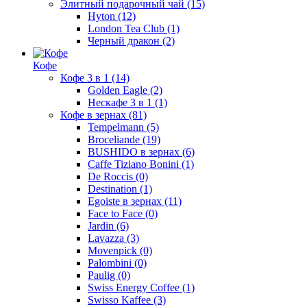
Элитный подарочный чай
(15)
Hyton
(12)
London Tea Club
(1)
Черный дракон
(2)
Кофе
Кофе 3 в 1
(14)
Golden Eagle
(2)
Нескафе 3 в 1
(1)
Кофе в зернах
(81)
Tempelmann
(5)
Broceliande
(19)
BUSHIDO в зернах
(6)
Caffe Tiziano Bonini
(1)
De Roccis
(0)
Destination
(1)
Egoiste в зернах
(11)
Face to Face
(0)
Jardin
(6)
Lavazza
(3)
Movenpick
(0)
Palombini
(0)
Paulig
(0)
Swiss Energy Coffee
(1)
Swisso Kaffee
(3)