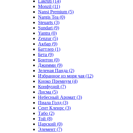
Lakruti
(14)
Monzil
(11)
Nansi Premium
(5)
Nargis Tea
(0)
Steuarts
(3)
Sundari
(9)
Yantra
(0)
Zenzur
(5)
Акбар
(9)
Баттлер
(1)
Бета
(9)
Бонтон
(0)
Джимми
(9)
Зеленая Панда
(2)
Избранное из моря чая
(12)
Киоко Премиум
(4)
Конфуций
(7)
Лисма
(5)
Небесный Аромат
(3)
Пиала Голд
(3)
Сент Клеирс
(3)
Табо
(2)
Той
(8)
Царский
(0)
Элемент
(7)