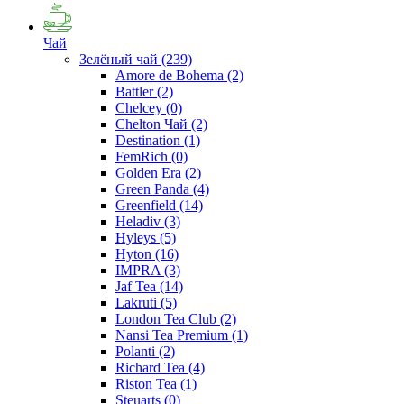
Чай
Зелёный чай
(239)
Amore de Bohema
(2)
Battler
(2)
Chelcey
(0)
Chelton Чай
(2)
Destination
(1)
FemRich
(0)
Golden Era
(2)
Green Panda
(4)
Greenfield
(14)
Heladiv
(3)
Hyleys
(5)
Hyton
(16)
IMPRA
(3)
Jaf Tea
(14)
Lakruti
(5)
London Tea Club
(2)
Nansi Tea Premium
(1)
Polanti
(2)
Richard Tea
(4)
Riston Tea
(1)
Steuarts
(0)