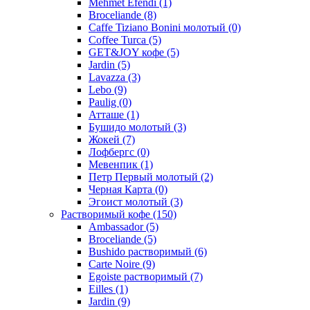
Mehmet Efendi
(1)
Broceliande
(8)
Caffe Tiziano Bonini молотый
(0)
Coffee Turca
(5)
GET&JOY кофе
(5)
Jardin
(5)
Lavazza
(3)
Lebo
(9)
Paulig
(0)
Атташе
(1)
Бушидо молотый
(3)
Жокей
(7)
Лофбергс
(0)
Мевенпик
(1)
Петр Первый молотый
(2)
Черная Карта
(0)
Эгоист молотый
(3)
Растворимый кофе
(150)
Ambassador
(5)
Broceliande
(5)
Bushido растворимый
(6)
Carte Noire
(9)
Egoiste растворимый
(7)
Eilles
(1)
Jardin
(9)