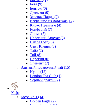
Бета
(9)
Бонтон
(0)
Джимми
(9)
Зеленая Панда
(2)
Избранное из моря чая
(12)
Киоко Премиум
(4)
Конфуций
(7)
Лисма
(5)
Небесный Аромат
(3)
Пиала Голд
(3)
Сент Клеирс
(3)
Табо
(2)
Той
(8)
Царский
(0)
Элемент
(7)
Элитный подарочный чай
(15)
Hyton
(12)
London Tea Club
(1)
Черный дракон
(2)
Кофе
Кофе 3 в 1
(14)
Golden Eagle
(2)