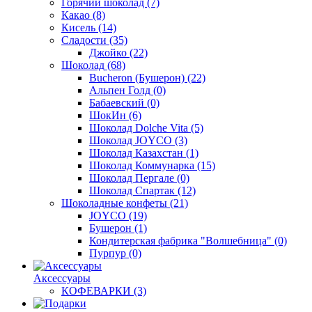
Горячий шоколад
(7)
Какао
(8)
Кисель
(14)
Сладости
(35)
Джойко
(22)
Шоколад
(68)
Bucheron (Бушерон)
(22)
Альпен Голд
(0)
Бабаевский
(0)
ШокИн
(6)
Шоколад Dolche Vita
(5)
Шоколад JOYCO
(3)
Шоколад Казахстан
(1)
Шоколад Коммунарка
(15)
Шоколад Пергале
(0)
Шоколад Спартак
(12)
Шоколадные конфеты
(21)
JOYCO
(19)
Бушерон
(1)
Кондитерская фабрика "Волшебница"
(0)
Пурпур
(0)
Аксессуары
КОФЕВАРКИ
(3)