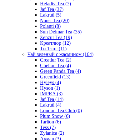
Heladiv Tea
(7)
Jaf Tea
(37)
Lakruti
(5)
Nansi Tea
(20)
Polanti
(8)
Sun Delmar Tea
(35)
Zenzur Tea
(19)
Креатлюр
(12)
Ти Тэнг
(11)
Чай зеленый с жасмином
(164)
Creatlur Tea
(2)
Chelton Tea
(4)
Green Panda Tea
(4)
Greenfield
(13)
Hyleys
(4)
Hyson
(1)
IMPRA
(3)
Jaf Tea
(14)
Lakruti
(4)
London Tea Club
(0)
Plum Snow
(6)
Tarlton
(6)
Tess
(7)
Zylanica
(2)
Ахмад
(3)