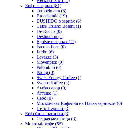
Нескафе 3 в 1
(1)
Кофе в зернах
(81)
Tempelmann
(5)
Broceliande
(19)
BUSHIDO в зернах
(6)
Caffe Tiziano Bonini
(1)
De Roccis
(0)
Destination
(1)
Egoiste в зернах
(11)
Face to Face
(0)
Jardin
(6)
Lavazza
(3)
Movenpick
(0)
Palombini
(0)
Paulig
(0)
Swiss Energy Coffee
(1)
Swisso Kaffee
(3)
Амбассадор
(0)
Атташе
(1)
Лебо
(8)
Московская Кофейня на Паяхъ зерновой
(0)
Петр Первый
(3)
Кофейные напитки
(3)
Старая мельница
(3)
Молотый кофе
(56)