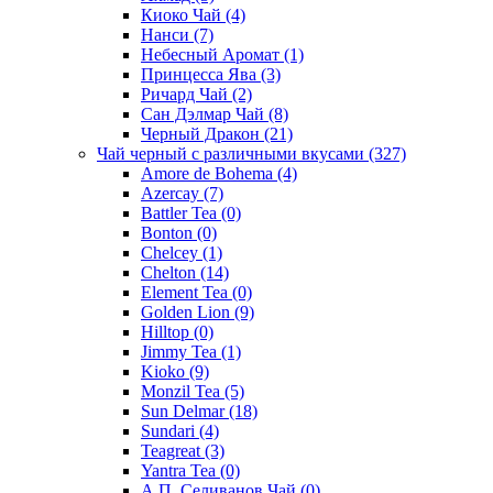
Киоко Чай
(4)
Нанси
(7)
Небесный Аромат
(1)
Принцесса Ява
(3)
Ричард Чай
(2)
Сан Дэлмар Чай
(8)
Черный Дракон
(21)
Чай черный с различными вкусами
(327)
Amore de Bohema
(4)
Azercay
(7)
Battler Tea
(0)
Bonton
(0)
Chelcey
(1)
Chelton
(14)
Element Tea
(0)
Golden Lion
(9)
Hilltop
(0)
Jimmy Tea
(1)
Kioko
(9)
Monzil Tea
(5)
Sun Delmar
(18)
Sundari
(4)
Teagreat
(3)
Yantra Tea
(0)
А.П. Селиванов Чай
(0)