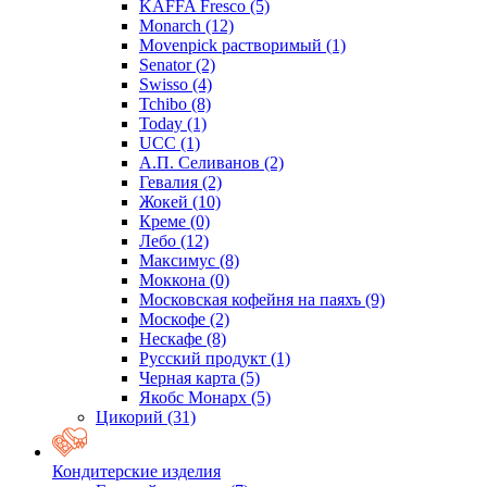
KAFFA Fresco
(5)
Monarch
(12)
Movenpick растворимый
(1)
Senator
(2)
Swisso
(4)
Tchibo
(8)
Today
(1)
UCC
(1)
А.П. Селиванов
(2)
Гевалия
(2)
Жокей
(10)
Креме
(0)
Лебо
(12)
Максимус
(8)
Моккона
(0)
Московская кофейня на паяхъ
(9)
Москофе
(2)
Нескафе
(8)
Русский продукт
(1)
Черная карта
(5)
Якобс Монарх
(5)
Цикорий
(31)
Кондитерские изделия