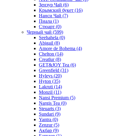
Зензур Чай
(6)
Крымский букет
(16)
Нанси Чай
(7)
Пиала
(1)
Стюарт
(0)
Черный чай
(599)
Seehahela
(0)
Abigail
(8)
Amore de Bohema
(4)
Chelton
(14)
Creatlur
(8)
GET&JOY Tea
(6)
Greenfield
(31)
Hyleys
(20)
Hyton
(35)
Lakruti
(14)
Monzil
(11)
Nansi Premium
(5)
Nargis Tea
(0)
Steuarts
(3)
Sundari
(9)
Yantra
(0)
Zenzur
(5)
Акбар
(9)
Баттлер
(1)