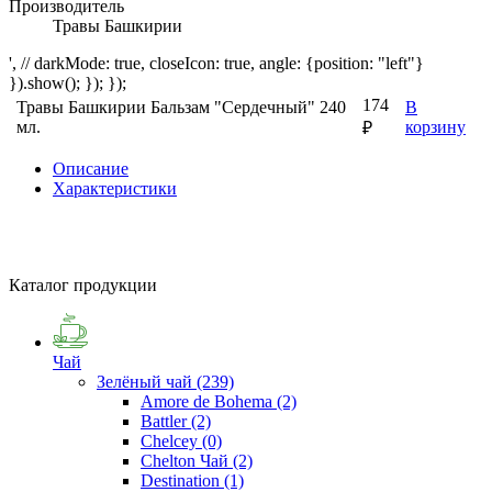
Производитель
Травы Башкирии
', // darkMode: true, closeIcon: true, angle: {position: "left"}
}).show(); }); });
174
Травы Башкирии Бальзам "Сердечный" 240
В
мл.
корзину
₽
Описание
Характеристики
Каталог продукции
Чай
Зелёный чай
(239)
Amore de Bohema
(2)
Battler
(2)
Chelcey
(0)
Chelton Чай
(2)
Destination
(1)