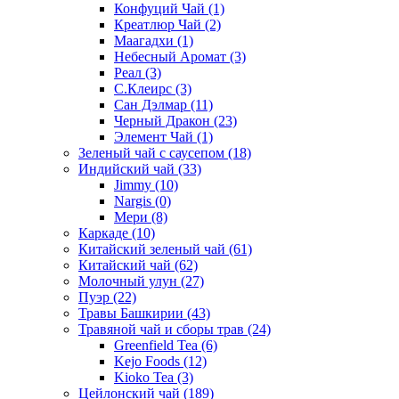
Конфуций Чай
(1)
Креатлюр Чай
(2)
Маагадхи
(1)
Небесный Аромат
(3)
Реал
(3)
С.Клеирс
(3)
Сан Дэлмар
(11)
Черный Дракон
(23)
Элемент Чай
(1)
Зеленый чай с саусепом
(18)
Индийский чай
(33)
Jimmy
(10)
Nargis
(0)
Мери
(8)
Каркаде
(10)
Китайский зеленый чай
(61)
Китайский чай
(62)
Молочный улун
(27)
Пуэр
(22)
Травы Башкирии
(43)
Травяной чай и сборы трав
(24)
Greenfield Tea
(6)
Kejo Foods
(12)
Kioko Tea
(3)
Цейлонский чай
(189)