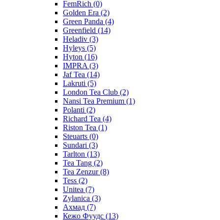
FemRich
(0)
Golden Era
(2)
Green Panda
(4)
Greenfield
(14)
Heladiv
(3)
Hyleys
(5)
Hyton
(16)
IMPRA
(3)
Jaf Tea
(14)
Lakruti
(5)
London Tea Club
(2)
Nansi Tea Premium
(1)
Polanti
(2)
Richard Tea
(4)
Riston Tea
(1)
Steuarts
(0)
Sundari
(3)
Tarlton
(13)
Tea Tang
(2)
Tea Zenzur
(8)
Tess
(2)
Unitea
(7)
Zylanica
(3)
Ахмад
(7)
Кежо Фуудс
(13)