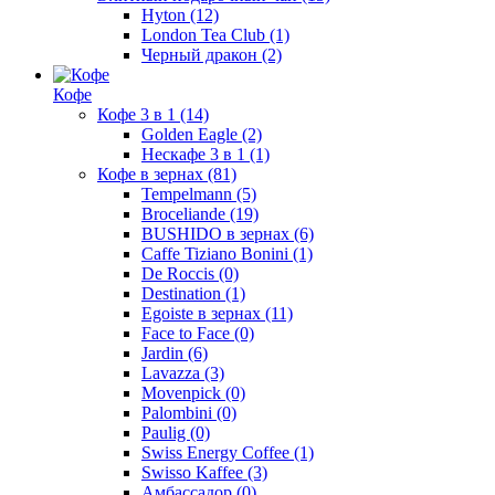
Hyton
(12)
London Tea Club
(1)
Черный дракон
(2)
Кофе
Кофе 3 в 1
(14)
Golden Eagle
(2)
Нескафе 3 в 1
(1)
Кофе в зернах
(81)
Tempelmann
(5)
Broceliande
(19)
BUSHIDO в зернах
(6)
Caffe Tiziano Bonini
(1)
De Roccis
(0)
Destination
(1)
Egoiste в зернах
(11)
Face to Face
(0)
Jardin
(6)
Lavazza
(3)
Movenpick
(0)
Palombini
(0)
Paulig
(0)
Swiss Energy Coffee
(1)
Swisso Kaffee
(3)
Амбассадор
(0)