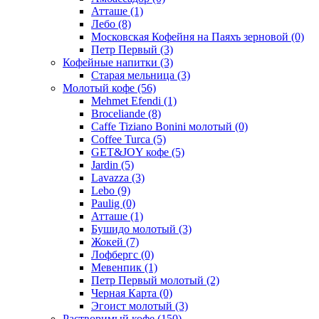
Атташе
(1)
Лебо
(8)
Московская Кофейня на Паяхъ зерновой
(0)
Петр Первый
(3)
Кофейные напитки
(3)
Старая мельница
(3)
Молотый кофе
(56)
Mehmet Efendi
(1)
Broceliande
(8)
Caffe Tiziano Bonini молотый
(0)
Coffee Turca
(5)
GET&JOY кофе
(5)
Jardin
(5)
Lavazza
(3)
Lebo
(9)
Paulig
(0)
Атташе
(1)
Бушидо молотый
(3)
Жокей
(7)
Лофбергс
(0)
Мевенпик
(1)
Петр Первый молотый
(2)
Черная Карта
(0)
Эгоист молотый
(3)
Растворимый кофе
(150)