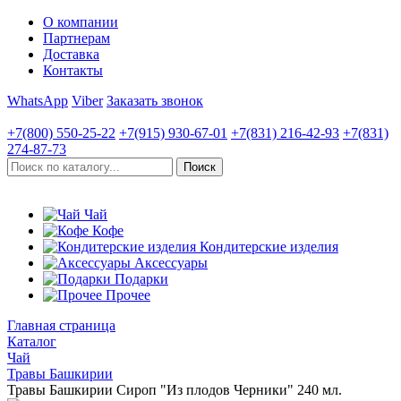
О компании
Партнерам
Доставка
Контакты
WhatsApp
Viber
Заказать звонок
+7(800)
550-25-22
+7(915)
930-67-01
+7(831)
216-42-93
+7(831)
274-87-73
Чай
Кофе
Кондитерские изделия
Аксессуары
Подарки
Прочее
Главная страница
Каталог
Чай
Травы Башкирии
Травы Башкирии Сироп "Из плодов Черники" 240 мл.