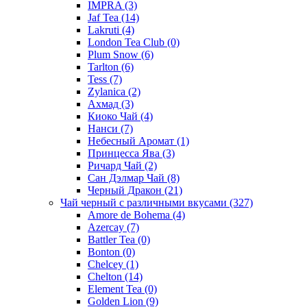
IMPRA
(3)
Jaf Tea
(14)
Lakruti
(4)
London Tea Club
(0)
Plum Snow
(6)
Tarlton
(6)
Tess
(7)
Zylanica
(2)
Ахмад
(3)
Киоко Чай
(4)
Нанси
(7)
Небесный Аромат
(1)
Принцесса Ява
(3)
Ричард Чай
(2)
Сан Дэлмар Чай
(8)
Черный Дракон
(21)
Чай черный с различными вкусами
(327)
Amore de Bohema
(4)
Azercay
(7)
Battler Tea
(0)
Bonton
(0)
Chelcey
(1)
Chelton
(14)
Element Tea
(0)
Golden Lion
(9)