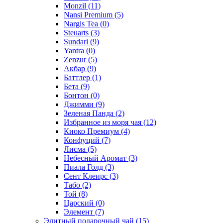
Monzil
(11)
Nansi Premium
(5)
Nargis Tea
(0)
Steuarts
(3)
Sundari
(9)
Yantra
(0)
Zenzur
(5)
Акбар
(9)
Баттлер
(1)
Бета
(9)
Бонтон
(0)
Джимми
(9)
Зеленая Панда
(2)
Избранное из моря чая
(12)
Киоко Премиум
(4)
Конфуций
(7)
Лисма
(5)
Небесный Аромат
(3)
Пиала Голд
(3)
Сент Клеирс
(3)
Табо
(2)
Той
(8)
Царский
(0)
Элемент
(7)
Элитный подарочный чай
(15)