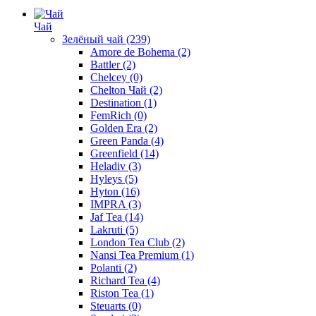
Чай
Зелёный чай
(239)
Amore de Bohema
(2)
Battler
(2)
Chelcey
(0)
Chelton Чай
(2)
Destination
(1)
FemRich
(0)
Golden Era
(2)
Green Panda
(4)
Greenfield
(14)
Heladiv
(3)
Hyleys
(5)
Hyton
(16)
IMPRA
(3)
Jaf Tea
(14)
Lakruti
(5)
London Tea Club
(2)
Nansi Tea Premium
(1)
Polanti
(2)
Richard Tea
(4)
Riston Tea
(1)
Steuarts
(0)