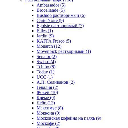
Ambassador
(5)
Broceliande
(5)
Bushido растворимый
(6)
Carte Noire
(9)
Egoiste растворимый
(7)
Eilles
(1)
Jardin
(9)
KAFFA Fresco
(5)
Monarch
(12)
Movenpick растворимый
(1)
Senator
(2)
Swisso
(4)
Tchibo
(8)
Today
(1)
UCC
(1)
А.П. Селиванов
(2)
Гевалия
(2)
Жокей
(10)
Креме
(0)
Лебо
(12)
Максимус
(8)
Моккона
(0)
Московская кофейня на паяхъ
(9)
Москофе
(2)