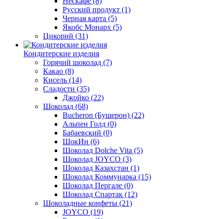
Нескафе
(8)
Русский продукт
(1)
Черная карта
(5)
Якобс Монарх
(5)
Цикорий
(31)
Кондитерские изделия
Горячий шоколад
(7)
Какао
(8)
Кисель
(14)
Сладости
(35)
Джойко
(22)
Шоколад
(68)
Bucheron (Бушерон)
(22)
Альпен Голд
(0)
Бабаевский
(0)
ШокИн
(6)
Шоколад Dolche Vita
(5)
Шоколад JOYCO
(3)
Шоколад Казахстан
(1)
Шоколад Коммунарка
(15)
Шоколад Пергале
(0)
Шоколад Спартак
(12)
Шоколадные конфеты
(21)
JOYCO
(19)