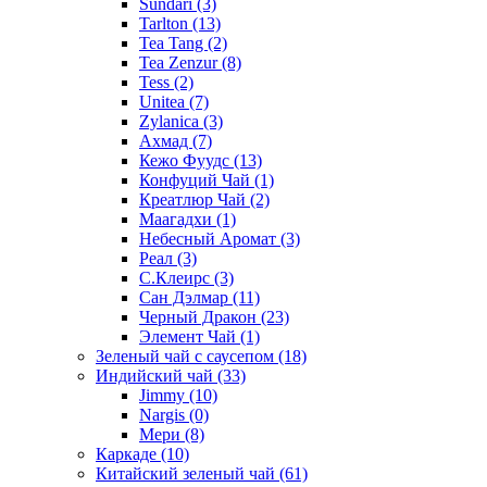
Sundari
(3)
Tarlton
(13)
Tea Tang
(2)
Tea Zenzur
(8)
Tess
(2)
Unitea
(7)
Zylanica
(3)
Ахмад
(7)
Кежо Фуудс
(13)
Конфуций Чай
(1)
Креатлюр Чай
(2)
Маагадхи
(1)
Небесный Аромат
(3)
Реал
(3)
С.Клеирс
(3)
Сан Дэлмар
(11)
Черный Дракон
(23)
Элемент Чай
(1)
Зеленый чай с саусепом
(18)
Индийский чай
(33)
Jimmy
(10)
Nargis
(0)
Мери
(8)
Каркаде
(10)
Китайский зеленый чай
(61)