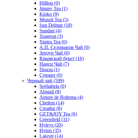
Hilltop
(0)
Jimmy Tea
(1)
Kioko
(9)
Monzil Tea
(5)
Sun Delmar
(18)
Sundari
(4)
Teagreat
(3)
Yantra Tea
(0)
А.П. Селиванов Чай
(0)
Зензур Чай
(6)
Крымский букет
(16)
Нанси Чай
(7)
Пиала
(1)
Стюарт
(0)
Черный чай
(599)
Seehahela
(0)
Abigail
(8)
Amore de Bohema
(4)
Chelton
(14)
Creatlur
(8)
GET&JOY Tea
(6)
Greenfield
(31)
Hyleys
(20)
Hyton
(35)
Lakruti
(14)