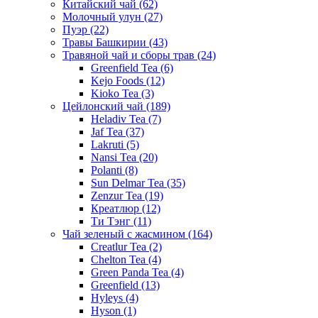
Китайский чай
(62)
Молочный улун
(27)
Пуэр
(22)
Травы Башкирии
(43)
Травяной чай и сборы трав
(24)
Greenfield Tea
(6)
Kejo Foods
(12)
Kioko Tea
(3)
Цейлонский чай
(189)
Heladiv Tea
(7)
Jaf Tea
(37)
Lakruti
(5)
Nansi Tea
(20)
Polanti
(8)
Sun Delmar Tea
(35)
Zenzur Tea
(19)
Креатлюр
(12)
Ти Тэнг
(11)
Чай зеленый с жасмином
(164)
Creatlur Tea
(2)
Chelton Tea
(4)
Green Panda Tea
(4)
Greenfield
(13)
Hyleys
(4)
Hyson
(1)