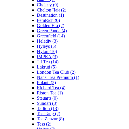
Chelcey
(0)
Chelton Чай
(2)
Destination
(1)
FemRich
(0)
Golden Era
(2)
Green Panda
(4)
Greenfield
(14)
Heladiv
(3)
Hyleys
(5)
Hyton
(16)
IMPRA
(3)
Jaf Tea
(14)
Lakruti
(5)
London Tea Club
(2)
Nansi Tea Premium
(1)
Polanti
(2)
Richard Tea
(4)
Riston Tea
(1)
Steuarts
(0)
Sundari
(3)
Tarlton
(13)
Tea Tang
(2)
Tea Zenzur
(8)
Tess
(2)