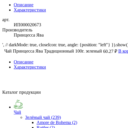
Описание
Характеристики
арт.
ИП000020673
Производитель
Принцесса Ява
', // darkMode: true, closeIcon: true, angle: {position: "left"} }).show()
Чай Принцесса Ява Традиционный 100г. зеленый
В ко
60.27 ₽
Описание
Характеристики
Каталог продукции
Чай
Зелёный чай
(239)
Amore de Bohema
(2)
Battler
(2)