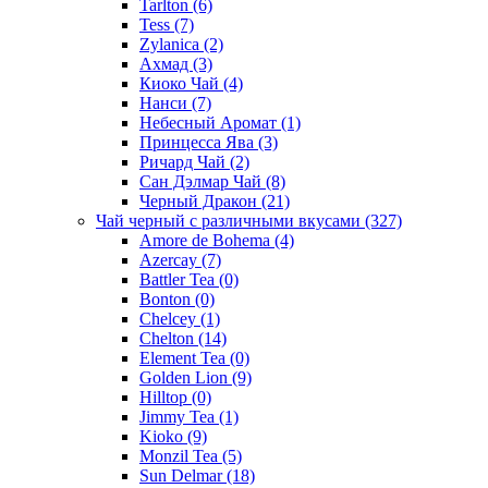
Tarlton
(6)
Tess
(7)
Zylanica
(2)
Ахмад
(3)
Киоко Чай
(4)
Нанси
(7)
Небесный Аромат
(1)
Принцесса Ява
(3)
Ричард Чай
(2)
Сан Дэлмар Чай
(8)
Черный Дракон
(21)
Чай черный с различными вкусами
(327)
Amore de Bohema
(4)
Azercay
(7)
Battler Tea
(0)
Bonton
(0)
Chelcey
(1)
Chelton
(14)
Element Tea
(0)
Golden Lion
(9)
Hilltop
(0)
Jimmy Tea
(1)
Kioko
(9)
Monzil Tea
(5)
Sun Delmar
(18)