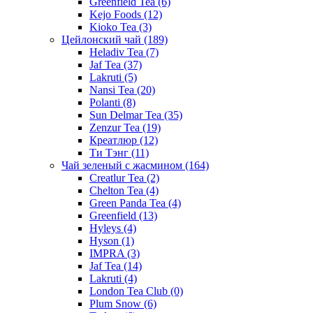
Greenfield Tea
(6)
Kejo Foods
(12)
Kioko Tea
(3)
Цейлонский чай
(189)
Heladiv Tea
(7)
Jaf Tea
(37)
Lakruti
(5)
Nansi Tea
(20)
Polanti
(8)
Sun Delmar Tea
(35)
Zenzur Tea
(19)
Креатлюр
(12)
Ти Тэнг
(11)
Чай зеленый с жасмином
(164)
Creatlur Tea
(2)
Chelton Tea
(4)
Green Panda Tea
(4)
Greenfield
(13)
Hyleys
(4)
Hyson
(1)
IMPRA
(3)
Jaf Tea
(14)
Lakruti
(4)
London Tea Club
(0)
Plum Snow
(6)