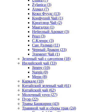
Unitea
(7)
Zylanica
(3)
Ахмад
(7)
Кежо Фуудс
(13)
Конфуций Чай
(1)
Креатлюр Чай
(2)
Маагадхи
(1)
Небесный Аромат
(3)
Реал
(3)
С.Клеирс
(3)
Сан Дэлмар
(11)
Черный Дракон
(23)
Элемент Чай
(1)
Зеленый чай с саусепом
(18)
Индийский чай
(33)
Jimmy
(10)
Nargis
(0)
Мери
(8)
Каркаде
(10)
Китайский зеленый чай
(61)
Китайский чай
(62)
Молочный улун
(27)
Пуэр
(22)
Травы Башкирии
(43)
Травяной чай и сборы трав
(24)