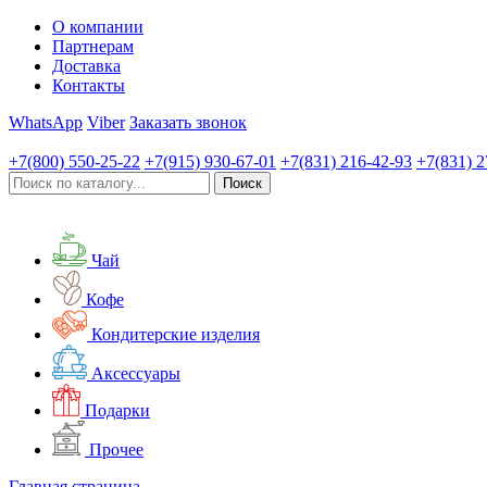
О компании
Партнерам
Доставка
Контакты
WhatsApp
Viber
Заказать звонок
+7(800)
550-25-22
+7(915)
930-67-01
+7(831)
216-42-93
+7(831)
2
Чай
Кофе
Кондитерские изделия
Аксессуары
Подарки
Прочее
Главная страница