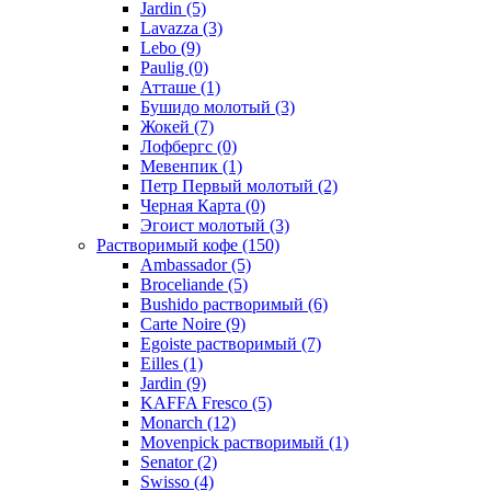
Jardin
(5)
Lavazza
(3)
Lebo
(9)
Paulig
(0)
Атташе
(1)
Бушидо молотый
(3)
Жокей
(7)
Лофбергс
(0)
Мевенпик
(1)
Петр Первый молотый
(2)
Черная Карта
(0)
Эгоист молотый
(3)
Растворимый кофе
(150)
Ambassador
(5)
Broceliande
(5)
Bushido растворимый
(6)
Carte Noire
(9)
Egoiste растворимый
(7)
Eilles
(1)
Jardin
(9)
KAFFA Fresco
(5)
Monarch
(12)
Movenpick растворимый
(1)
Senator
(2)
Swisso
(4)