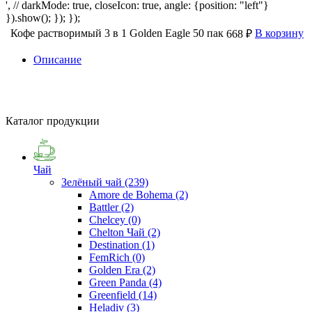
', // darkMode: true, closeIcon: true, angle: {position: "left"}
}).show(); }); });
Кофе растворимый 3 в 1 Golden Eagle 50 пак
В корзину
668 ₽
Описание
Каталог продукции
Чай
Зелёный чай
(239)
Amore de Bohema
(2)
Battler
(2)
Chelcey
(0)
Chelton Чай
(2)
Destination
(1)
FemRich
(0)
Golden Era
(2)
Green Panda
(4)
Greenfield
(14)
Heladiv
(3)