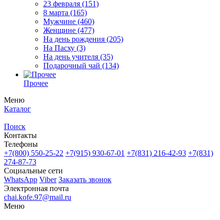
23 февраля
(151)
8 марта
(165)
Мужчине
(460)
Женщине
(477)
На день рождения
(205)
На Пасху
(3)
На день учителя
(35)
Подарочный чай
(134)
Прочее
Меню
Каталог
Поиск
Контакты
Телефоны
+7(800)
550-25-22
+7(915)
930-67-01
+7(831)
216-42-93
+7(831)
274-87-73
Социальные сети
WhatsApp
Viber
Заказать звонок
Электронная почта
chai.kofe.97@mail.ru
Меню