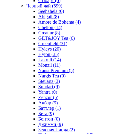
Стюарт
(0)
Черный чай
(599)
Seehahela
(0)
Abigail
(8)
Amore de Bohema
(4)
Chelton
(14)
Creatlur
(8)
GET&JOY Tea
(6)
Greenfield
(31)
Hyleys
(20)
Hyton
(35)
Lakruti
(14)
Monzil
(11)
Nansi Premium
(5)
Nargis Tea
(0)
Steuarts
(3)
Sundari
(9)
Yantra
(0)
Zenzur
(5)
Акбар
(9)
Баттлер
(1)
Бета
(9)
Бонтон
(0)
Джимми
(9)
Зеленая Панда
(2)