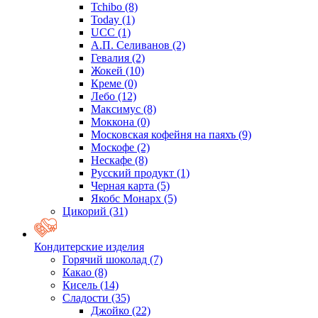
Tchibo
(8)
Today
(1)
UCC
(1)
А.П. Селиванов
(2)
Гевалия
(2)
Жокей
(10)
Креме
(0)
Лебо
(12)
Максимус
(8)
Моккона
(0)
Московская кофейня на паяхъ
(9)
Москофе
(2)
Нескафе
(8)
Русский продукт
(1)
Черная карта
(5)
Якобс Монарх
(5)
Цикорий
(31)
Кондитерские изделия
Горячий шоколад
(7)
Какао
(8)
Кисель
(14)
Сладости
(35)
Джойко
(22)