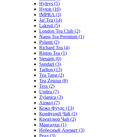
Hyleys
(5)
Hyton
(16)
IMPRA
(3)
Jaf Tea
(14)
Lakruti
(5)
London Tea Club
(2)
Nansi Tea Premium
(1)
Polanti
(2)
Richard Tea
(4)
Riston Tea
(1)
Steuarts
(0)
Sundari
(3)
Tarlton
(13)
Tea Tang
(2)
Tea Zenzur
(8)
Tess
(2)
Unitea
(7)
Zylanica
(3)
Ахмад
(7)
Кежо Фуудс
(13)
Конфуций Чай
(1)
Креатлюр Чай
(2)
Маагадхи
(1)
Небесный Аромат
(3)
Реал
(3)