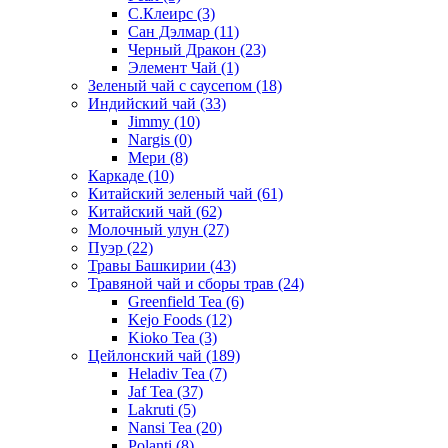
С.Клеирс
(3)
Сан Дэлмар
(11)
Черный Дракон
(23)
Элемент Чай
(1)
Зеленый чай с саусепом
(18)
Индийский чай
(33)
Jimmy
(10)
Nargis
(0)
Мери
(8)
Каркаде
(10)
Китайский зеленый чай
(61)
Китайский чай
(62)
Молочный улун
(27)
Пуэр
(22)
Травы Башкирии
(43)
Травяной чай и сборы трав
(24)
Greenfield Tea
(6)
Kejo Foods
(12)
Kioko Tea
(3)
Цейлонский чай
(189)
Heladiv Tea
(7)
Jaf Tea
(37)
Lakruti
(5)
Nansi Tea
(20)
Polanti
(8)