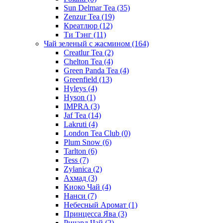
Sun Delmar Tea
(35)
Zenzur Tea
(19)
Креатлюр
(12)
Ти Тэнг
(11)
Чай зеленый с жасмином
(164)
Creatlur Tea
(2)
Chelton Tea
(4)
Green Panda Tea
(4)
Greenfield
(13)
Hyleys
(4)
Hyson
(1)
IMPRA
(3)
Jaf Tea
(14)
Lakruti
(4)
London Tea Club
(0)
Plum Snow
(6)
Tarlton
(6)
Tess
(7)
Zylanica
(2)
Ахмад
(3)
Киоко Чай
(4)
Нанси
(7)
Небесный Аромат
(1)
Принцесса Ява
(3)
Ричард Чай
(2)