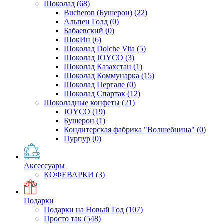
Шоколад
(68)
Bucheron (Бушерон)
(22)
Альпен Голд
(0)
Бабаевский
(0)
ШокИн
(6)
Шоколад Dolche Vita
(5)
Шоколад JOYCO
(3)
Шоколад Казахстан
(1)
Шоколад Коммунарка
(15)
Шоколад Пергале
(0)
Шоколад Спартак
(12)
Шоколадные конфеты
(21)
JOYCO
(19)
Бушерон
(1)
Кондитерская фабрика "Волшебница"
(0)
Пурпур
(0)
Аксессуары
КОФЕВАРКИ
(3)
Подарки
Подарки на Новый Год
(107)
Просто так
(548)