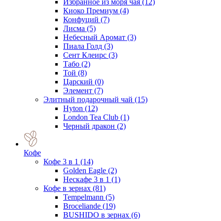
Избранное из моря чая
(12)
Киоко Премиум
(4)
Конфуций
(7)
Лисма
(5)
Небесный Аромат
(3)
Пиала Голд
(3)
Сент Клеирс
(3)
Табо
(2)
Той
(8)
Царский
(0)
Элемент
(7)
Элитный подарочный чай
(15)
Hyton
(12)
London Tea Club
(1)
Черный дракон
(2)
Кофе
Кофе 3 в 1
(14)
Golden Eagle
(2)
Нескафе 3 в 1
(1)
Кофе в зернах
(81)
Tempelmann
(5)
Broceliande
(19)
BUSHIDO в зернах
(6)