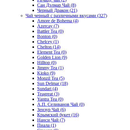
Сан Дэлмар Чай
(8)
Черный Дракон
(21)
Чай черный с различными вкусами
(327)
Amore de Bohema
(4)
Azercay
(7)
Battler Tea
(0)
Bonton
(0)
Chelcey
(1)
Chelton
(14)
Element Tea
(0)
Golden Lion
(9)
Hilltop
(0)
Jimmy Tea
(1)
Kioko
(9)
Monzil Tea
(5)
Sun Delmar
(18)
Sundari
(4)
Teagreat
(3)
Yantra Tea
(0)
А.П. Селиванов Чай
(0)
Зензур Чай
(6)
Крымский букет
(16)
Нанси Чай
(7)
Пиала
(1)