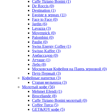
Caffe Tiziano Bonini
(1)
De Roccis
(0)
Destination
(1)
Egoiste в зернах
(11)
Face to Face
(0)
Jardin
(6)
Lavazza
(3)
Movenpick
(0)
Palombini
(0)
Paulig
(0)
Swiss Energy Coffee
(1)
Swisso Kaffee
(3)
Амбассадор
(0)
Атташе
(1)
Лебо
(8)
Московская Кофейня на Паяхъ зерновой
(0)
Петр Первый
(3)
Кофейные напитки
(3)
Старая мельница
(3)
Молотый кофе
(56)
Mehmet Efendi
(1)
Broceliande
(8)
Caffe Tiziano Bonini молотый
(0)
Coffee Turca
(5)
GET&JOY кофе
(5)