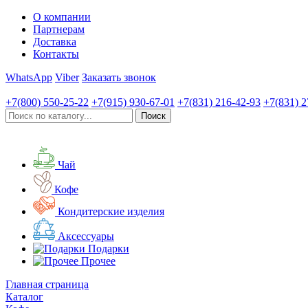
О компании
Партнерам
Доставка
Контакты
WhatsApp
Viber
Заказать звонок
+7(800)
550-25-22
+7(915)
930-67-01
+7(831)
216-42-93
+7(831)
2
Чай
Кофе
Кондитерские изделия
Аксессуары
Подарки
Прочее
Главная страница
Каталог