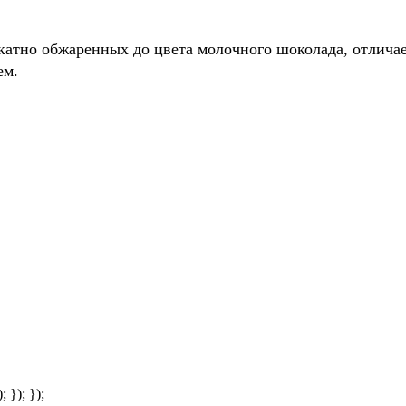
икатно обжаренных до цвета молочного шоколада, отлича
ем.
; }); });