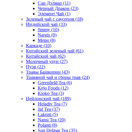
Сан Дэлмар
(11)
Черный Дракон
(23)
Элемент Чай
(1)
Зеленый чай с саусепом
(18)
Индийский чай
(33)
Jimmy
(10)
Nargis
(0)
Мери
(8)
Каркаде
(10)
Китайский зеленый чай
(61)
Китайский чай
(62)
Молочный улун
(27)
Пуэр
(22)
Травы Башкирии
(43)
Травяной чай и сборы трав
(24)
Greenfield Tea
(6)
Kejo Foods
(12)
Kioko Tea
(3)
Цейлонский чай
(189)
Heladiv Tea
(7)
Jaf Tea
(37)
Lakruti
(5)
Nansi Tea
(20)
Polanti
(8)
Sun Delmar Tea
(35)