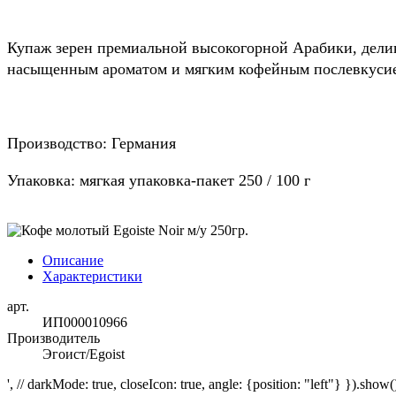
Купаж зерен премиальной высокогорной Арабики, дел
насыщенным ароматом и мягким кофейным послевкуси
Производство: Германия
Упаковка: мягкая упаковка-пакет 250 / 100 г
Описание
Характеристики
арт.
ИП000010966
Производитель
Эгоист/Egoist
', // darkMode: true, closeIcon: true, angle: {position: "left"} }).show()