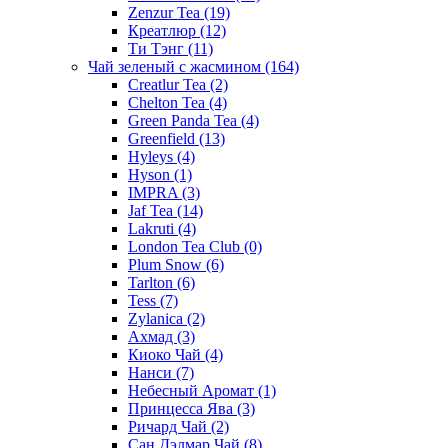
Zenzur Tea
(19)
Креатлюр
(12)
Ти Тэнг
(11)
Чай зеленый с жасмином
(164)
Creatlur Tea
(2)
Chelton Tea
(4)
Green Panda Tea
(4)
Greenfield
(13)
Hyleys
(4)
Hyson
(1)
IMPRA
(3)
Jaf Tea
(14)
Lakruti
(4)
London Tea Club
(0)
Plum Snow
(6)
Tarlton
(6)
Tess
(7)
Zylanica
(2)
Ахмад
(3)
Киоко Чай
(4)
Нанси
(7)
Небесный Аромат
(1)
Принцесса Ява
(3)
Ричард Чай
(2)
Сан Дэлмар Чай
(8)