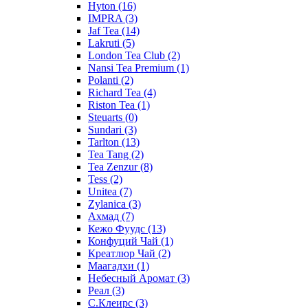
Hyton
(16)
IMPRA
(3)
Jaf Tea
(14)
Lakruti
(5)
London Tea Club
(2)
Nansi Tea Premium
(1)
Polanti
(2)
Richard Tea
(4)
Riston Tea
(1)
Steuarts
(0)
Sundari
(3)
Tarlton
(13)
Tea Tang
(2)
Tea Zenzur
(8)
Tess
(2)
Unitea
(7)
Zylanica
(3)
Ахмад
(7)
Кежо Фуудс
(13)
Конфуций Чай
(1)
Креатлюр Чай
(2)
Маагадхи
(1)
Небесный Аромат
(3)
Реал
(3)
С.Клеирс
(3)