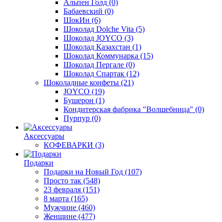
Альпен Голд
(0)
Бабаевский
(0)
ШокИн
(6)
Шоколад Dolche Vita
(5)
Шоколад JOYCO
(3)
Шоколад Казахстан
(1)
Шоколад Коммунарка
(15)
Шоколад Пергале
(0)
Шоколад Спартак
(12)
Шоколадные конфеты
(21)
JOYCO
(19)
Бушерон
(1)
Кондитерская фабрика "Волшебница"
(0)
Пурпур
(0)
Аксессуары
КОФЕВАРКИ
(3)
Подарки
Подарки на Новый Год
(107)
Просто так
(548)
23 февраля
(151)
8 марта
(165)
Мужчине
(460)
Женщине
(477)