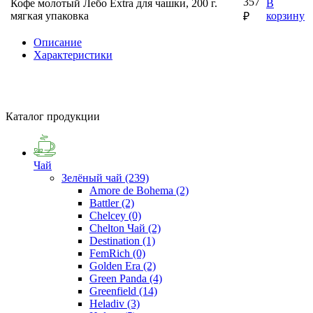
357
Кофе молотый Лебо Extra для чашки, 200 г.
В
мягкая упаковка
корзину
₽
Описание
Характеристики
Каталог продукции
Чай
Зелёный чай
(239)
Amore de Bohema
(2)
Battler
(2)
Chelcey
(0)
Chelton Чай
(2)
Destination
(1)
FemRich
(0)
Golden Era
(2)
Green Panda
(4)
Greenfield
(14)
Heladiv
(3)