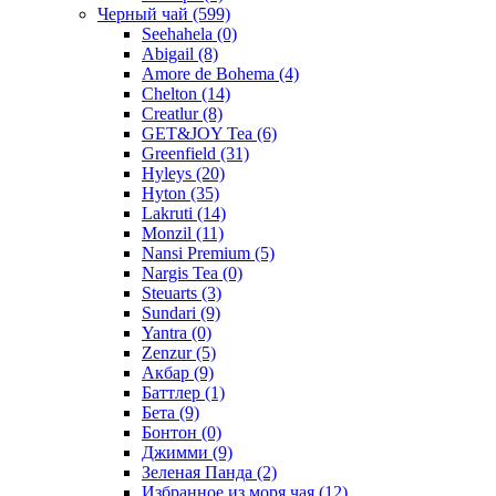
Черный чай
(599)
Seehahela
(0)
Abigail
(8)
Amore de Bohema
(4)
Chelton
(14)
Creatlur
(8)
GET&JOY Tea
(6)
Greenfield
(31)
Hyleys
(20)
Hyton
(35)
Lakruti
(14)
Monzil
(11)
Nansi Premium
(5)
Nargis Tea
(0)
Steuarts
(3)
Sundari
(9)
Yantra
(0)
Zenzur
(5)
Акбар
(9)
Баттлер
(1)
Бета
(9)
Бонтон
(0)
Джимми
(9)
Зеленая Панда
(2)
Избранное из моря чая
(12)