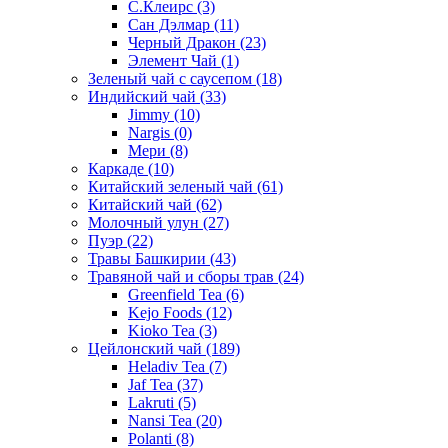
С.Клеирс
(3)
Сан Дэлмар
(11)
Черный Дракон
(23)
Элемент Чай
(1)
Зеленый чай с саусепом
(18)
Индийский чай
(33)
Jimmy
(10)
Nargis
(0)
Мери
(8)
Каркаде
(10)
Китайский зеленый чай
(61)
Китайский чай
(62)
Молочный улун
(27)
Пуэр
(22)
Травы Башкирии
(43)
Травяной чай и сборы трав
(24)
Greenfield Tea
(6)
Kejo Foods
(12)
Kioko Tea
(3)
Цейлонский чай
(189)
Heladiv Tea
(7)
Jaf Tea
(37)
Lakruti
(5)
Nansi Tea
(20)
Polanti
(8)