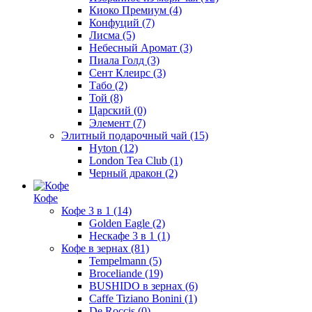
Киоко Премиум
(4)
Конфуций
(7)
Лисма
(5)
Небесный Аромат
(3)
Пиала Голд
(3)
Сент Клеирс
(3)
Табо
(2)
Той
(8)
Царский
(0)
Элемент
(7)
Элитный подарочный чай
(15)
Hyton
(12)
London Tea Club
(1)
Черный дракон
(2)
Кофе
Кофе 3 в 1
(14)
Golden Eagle
(2)
Нескафе 3 в 1
(1)
Кофе в зернах
(81)
Tempelmann
(5)
Broceliande
(19)
BUSHIDO в зернах
(6)
Caffe Tiziano Bonini
(1)
De Roccis
(0)