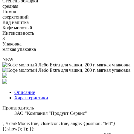
Степень обжарки
средняя
Помол
сверхтонкий
Вид напитка
Кофе молотый
Интенсивность
3
Упаковка
мягкая упаковка
NEW
Описание
Характеристики
Производитель
ЗАО "Компания "Продукт-Сервис"
', // darkMode: true, closeIcon: true, angle: {position: "left"}
}).show(); }); });