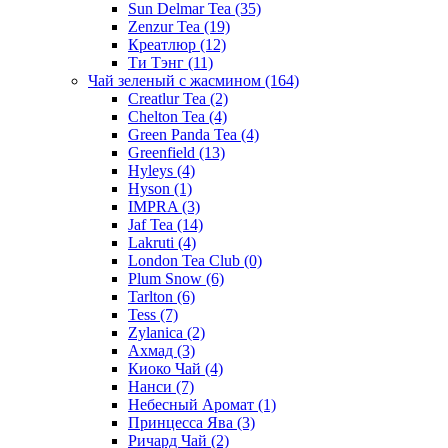
Sun Delmar Tea
(35)
Zenzur Tea
(19)
Креатлюр
(12)
Ти Тэнг
(11)
Чай зеленый с жасмином
(164)
Creatlur Tea
(2)
Chelton Tea
(4)
Green Panda Tea
(4)
Greenfield
(13)
Hyleys
(4)
Hyson
(1)
IMPRA
(3)
Jaf Tea
(14)
Lakruti
(4)
London Tea Club
(0)
Plum Snow
(6)
Tarlton
(6)
Tess
(7)
Zylanica
(2)
Ахмад
(3)
Киоко Чай
(4)
Нанси
(7)
Небесный Аромат
(1)
Принцесса Ява
(3)
Ричард Чай
(2)