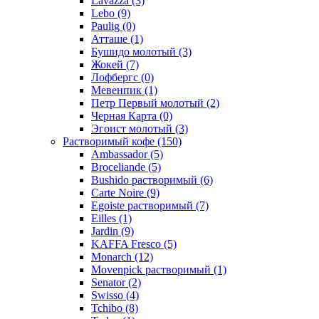
Lavazza
(3)
Lebo
(9)
Paulig
(0)
Атташе
(1)
Бушидо молотый
(3)
Жокей
(7)
Лофбергс
(0)
Мевенпик
(1)
Петр Первый молотый
(2)
Черная Карта
(0)
Эгоист молотый
(3)
Растворимый кофе
(150)
Ambassador
(5)
Broceliande
(5)
Bushido растворимый
(6)
Carte Noire
(9)
Egoiste растворимый
(7)
Eilles
(1)
Jardin
(9)
KAFFA Fresco
(5)
Monarch
(12)
Movenpick растворимый
(1)
Senator
(2)
Swisso
(4)
Tchibo
(8)