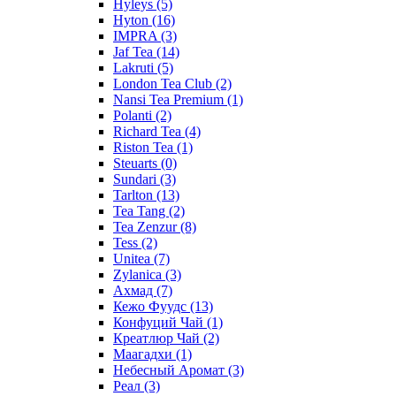
Hyleys
(5)
Hyton
(16)
IMPRA
(3)
Jaf Tea
(14)
Lakruti
(5)
London Tea Club
(2)
Nansi Tea Premium
(1)
Polanti
(2)
Richard Tea
(4)
Riston Tea
(1)
Steuarts
(0)
Sundari
(3)
Tarlton
(13)
Tea Tang
(2)
Tea Zenzur
(8)
Tess
(2)
Unitea
(7)
Zylanica
(3)
Ахмад
(7)
Кежо Фуудс
(13)
Конфуций Чай
(1)
Креатлюр Чай
(2)
Маагадхи
(1)
Небесный Аромат
(3)
Реал
(3)