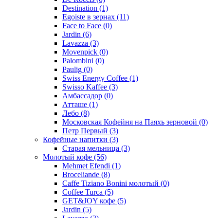
Destination
(1)
Egoiste в зернах
(11)
Face to Face
(0)
Jardin
(6)
Lavazza
(3)
Movenpick
(0)
Palombini
(0)
Paulig
(0)
Swiss Energy Coffee
(1)
Swisso Kaffee
(3)
Амбассадор
(0)
Атташе
(1)
Лебо
(8)
Московская Кофейня на Паяхъ зерновой
(0)
Петр Первый
(3)
Кофейные напитки
(3)
Старая мельница
(3)
Молотый кофе
(56)
Mehmet Efendi
(1)
Broceliande
(8)
Caffe Tiziano Bonini молотый
(0)
Coffee Turca
(5)
GET&JOY кофе
(5)
Jardin
(5)