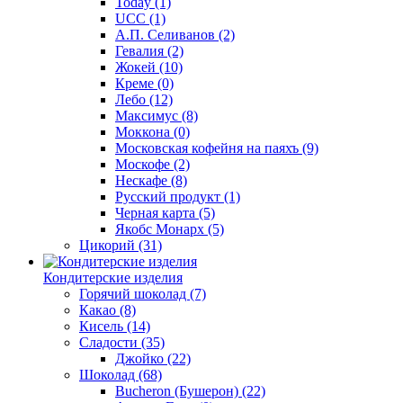
Today
(1)
UCC
(1)
А.П. Селиванов
(2)
Гевалия
(2)
Жокей
(10)
Креме
(0)
Лебо
(12)
Максимус
(8)
Моккона
(0)
Московская кофейня на паяхъ
(9)
Москофе
(2)
Нескафе
(8)
Русский продукт
(1)
Черная карта
(5)
Якобс Монарх
(5)
Цикорий
(31)
Кондитерские изделия
Горячий шоколад
(7)
Какао
(8)
Кисель
(14)
Сладости
(35)
Джойко
(22)
Шоколад
(68)
Bucheron (Бушерон)
(22)