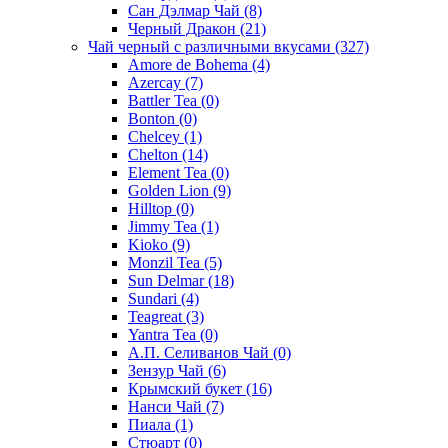
Сан Дэлмар Чай
(8)
Черный Дракон
(21)
Чай черный с различными вкусами
(327)
Amore de Bohema
(4)
Azercay
(7)
Battler Tea
(0)
Bonton
(0)
Chelcey
(1)
Chelton
(14)
Element Tea
(0)
Golden Lion
(9)
Hilltop
(0)
Jimmy Tea
(1)
Kioko
(9)
Monzil Tea
(5)
Sun Delmar
(18)
Sundari
(4)
Teagreat
(3)
Yantra Tea
(0)
А.П. Селиванов Чай
(0)
Зензур Чай
(6)
Крымский букет
(16)
Нанси Чай
(7)
Пиала
(1)
Стюарт
(0)