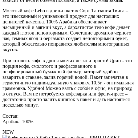
зависит от веса и объема посылки, а также суммы заказа.
Молотый кофе Lebo в дрип-пакетах Сорт Танзания Твига –
это изысканный и уникальный продукт для настоящих
ценителей качества. 100% Арабика обеспечивает
насыщенный и мягкий вкус, а бархатистое тело кофе делает
каждый глоток неповторимым. Сочетание ароматов черного
чая, темных ягод и бергамота создает неповторимый букет,
который обязательно понравится любителям многогранных
вкусов.
Приготовить кофе в дрип-пакетах легко и просто! Дрип - это
порция кофе, смолотого и расфасованного в
перфорированный бумажный фильтр, который удобно
заварить в стакане, залив горячей водой. Пакет запечатан в
герметичную индивидуальную упаковку. 10,5г. - оптимальная
граммовка. Удобно! Можно взять с собой в офис, на природу,
в отпуск. Вам не потребуется кофеварка или френч-пресс –
достаточно просто залить кипяток в пакет и дать настояться
несколько минут.
Состав:
Арабика 100%.
NEW