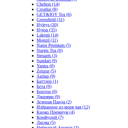
Chelton
(14)
Creatlur
(8)
GET&JOY Tea
(6)
Greenfield
(31)
Hyleys
(20)
Hyton
(35)
Lakruti
(14)
Monzil
(11)
Nansi Premium
(5)
Nargis Tea
(0)
Steuarts
(3)
Sundari
(9)
Yantra
(0)
Zenzur
(5)
Акбар
(9)
Баттлер
(1)
Бета
(9)
Бонтон
(0)
Джимми
(9)
Зеленая Панда
(2)
Избранное из моря чая
(12)
Киоко Премиум
(4)
Конфуций
(7)
Лисма
(5)
Небесный Аромат
(3)