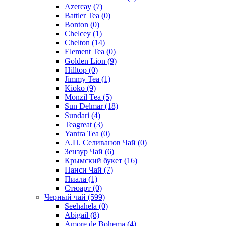
Azercay
(7)
Battler Tea
(0)
Bonton
(0)
Chelcey
(1)
Chelton
(14)
Element Tea
(0)
Golden Lion
(9)
Hilltop
(0)
Jimmy Tea
(1)
Kioko
(9)
Monzil Tea
(5)
Sun Delmar
(18)
Sundari
(4)
Teagreat
(3)
Yantra Tea
(0)
А.П. Селиванов Чай
(0)
Зензур Чай
(6)
Крымский букет
(16)
Нанси Чай
(7)
Пиала
(1)
Стюарт
(0)
Черный чай
(599)
Seehahela
(0)
Abigail
(8)
Amore de Bohema
(4)