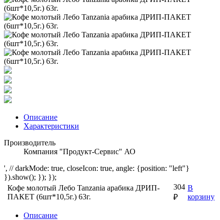
Описание
Характеристики
Производитель
Компания "Продукт-Сервис" АО
', // darkMode: true, closeIcon: true, angle: {position: "left"}
}).show(); }); });
304
Кофе молотый Лебо Tanzania арабика ДРИП-
В
ПАКЕТ (6шт*10,5г.) 63г.
корзину
₽
Описание