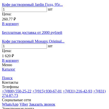
Кофе растворимый Jardin Голд, 95г...
шт
Цена:
260.77 ₽
В корзину
Бесплатная доставка
от 2000 рублей
Кофе растворимый Монарх Original...
шт
Цена:
1 620 ₽
В корзину
Меню
Каталог
Поиск
Контакты
Телефоны
+7(800)
550-25-22
+7(915)
930-67-01
+7(831)
216-42-93
+7(831)
274-87-73
Социальные сети
WhatsApp
Viber
Заказать звонок
Электронная почта