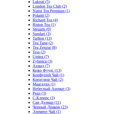
Lakruti
(5)
London Tea Club
(2)
Nansi Tea Premium
(1)
Polanti
(2)
Richard Tea
(4)
Riston Tea
(1)
Steuarts
(0)
Sundari
(3)
Tarlton
(13)
Tea Tang
(2)
Tea Zenzur
(8)
Tess
(2)
Unitea
(7)
Zylanica
(3)
Ахмад
(7)
Кежо Фуудс
(13)
Конфуций Чай
(1)
Креатлюр Чай
(2)
Маагадхи
(1)
Небесный Аромат
(3)
Реал
(3)
С.Клеирс
(3)
Сан Дэлмар
(11)
Черный Дракон
(23)
Элемент Чай
(1)