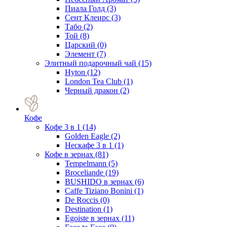
Пиала Голд
(3)
Сент Клеирс
(3)
Табо
(2)
Той
(8)
Царский
(0)
Элемент
(7)
Элитный подарочный чай
(15)
Hyton
(12)
London Tea Club
(1)
Черный дракон
(2)
Кофе
Кофе 3 в 1
(14)
Golden Eagle
(2)
Нескафе 3 в 1
(1)
Кофе в зернах
(81)
Tempelmann
(5)
Broceliande
(19)
BUSHIDO в зернах
(6)
Caffe Tiziano Bonini
(1)
De Roccis
(0)
Destination
(1)
Egoiste в зернах
(11)