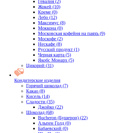
Гевалия
(2)
Жокей
(10)
Креме
(0)
Лебо
(12)
Максимус
(8)
Моккона
(0)
Московская кофейня на паяхъ
(9)
Москофе
(2)
Нескафе
(8)
Русский продукт
(1)
Черная карта
(5)
Якобс Монарх
(5)
Цикорий
(31)
Кондитерские изделия
Горячий шоколад
(7)
Какао
(8)
Кисель
(14)
Сладости
(35)
Джойко
(22)
Шоколад
(68)
Bucheron (Бушерон)
(22)
Альпен Голд
(0)
Бабаевский
(0)