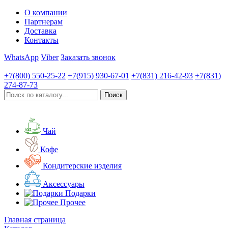
О компании
Партнерам
Доставка
Контакты
WhatsApp
Viber
Заказать звонок
+7(800)
550-25-22
+7(915)
930-67-01
+7(831)
216-42-93
+7(831)
274-87-73
Чай
Кофе
Кондитерские изделия
Аксессуары
Подарки
Прочее
Главная страница