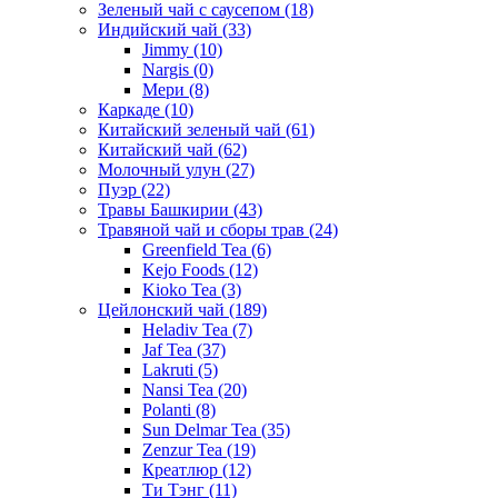
Зеленый чай с саусепом
(18)
Индийский чай
(33)
Jimmy
(10)
Nargis
(0)
Мери
(8)
Каркаде
(10)
Китайский зеленый чай
(61)
Китайский чай
(62)
Молочный улун
(27)
Пуэр
(22)
Травы Башкирии
(43)
Травяной чай и сборы трав
(24)
Greenfield Tea
(6)
Kejo Foods
(12)
Kioko Tea
(3)
Цейлонский чай
(189)
Heladiv Tea
(7)
Jaf Tea
(37)
Lakruti
(5)
Nansi Tea
(20)
Polanti
(8)
Sun Delmar Tea
(35)
Zenzur Tea
(19)
Креатлюр
(12)
Ти Тэнг
(11)