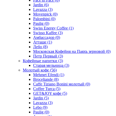
Face to Face
(0)
Jardin
(6)
Lavazza
(3)
Movenpick
(0)
Palombini
(0)
Paulig
(0)
Swiss Energy Coffee
(1)
Swisso Kaffee
(3)
Амбассадор
(0)
Атташе
(1)
Лебо
(8)
Московская Кофейня на Паяхъ зерновой
(0)
Петр Первый
(3)
Кофейные напитки
(3)
Старая мельница
(3)
Молотый кофе
(56)
Mehmet Efendi
(1)
Broceliande
(8)
Caffe Tiziano Bonini молотый
(0)
Coffee Turca
(5)
GET&JOY кофе
(5)
Jardin
(5)
Lavazza
(3)
Lebo
(9)
Paulig
(0)