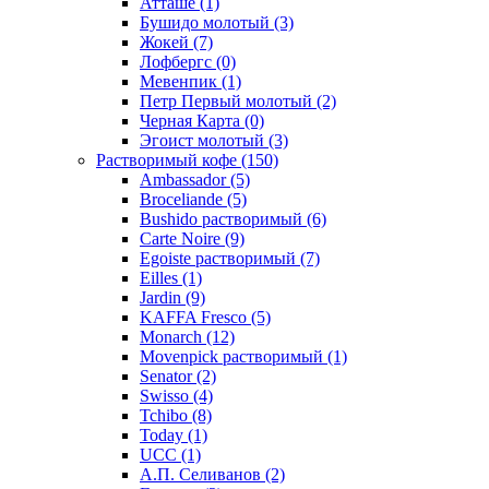
Атташе
(1)
Бушидо молотый
(3)
Жокей
(7)
Лофбергс
(0)
Мевенпик
(1)
Петр Первый молотый
(2)
Черная Карта
(0)
Эгоист молотый
(3)
Растворимый кофе
(150)
Ambassador
(5)
Broceliande
(5)
Bushido растворимый
(6)
Carte Noire
(9)
Egoiste растворимый
(7)
Eilles
(1)
Jardin
(9)
KAFFA Fresco
(5)
Monarch
(12)
Movenpick растворимый
(1)
Senator
(2)
Swisso
(4)
Tchibo
(8)
Today
(1)
UCC
(1)
А.П. Селиванов
(2)