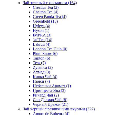
Чай зеленый с жасмином
(164)
Creatlur Tea
(2)
Chelton Tea
(4)
Green Panda Tea
(4)
Greenfield
(13)
Hyleys
(4)
Hyson
(1)
IMPRA
(3)
Jaf Tea
(14)
Lakruti
(4)
London Tea Club
(0)
Plum Snow
(6)
Tarlton
(6)
Tess
(7)
Zylanica
(2)
Ахмад
(3)
Киоко Чай
(4)
Нанси
(7)
Небесный Аромат
(1)
Принцесса Ява
(3)
Ричард Чай
(2)
Сан Дэлмар Чай
(8)
Черный Дракон
(21)
Чай черный с различными вкусами
(327)
Amore de Bohema
(4)