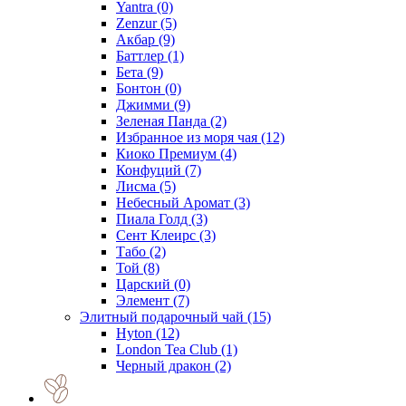
Yantra
(0)
Zenzur
(5)
Акбар
(9)
Баттлер
(1)
Бета
(9)
Бонтон
(0)
Джимми
(9)
Зеленая Панда
(2)
Избранное из моря чая
(12)
Киоко Премиум
(4)
Конфуций
(7)
Лисма
(5)
Небесный Аромат
(3)
Пиала Голд
(3)
Сент Клеирс
(3)
Табо
(2)
Той
(8)
Царский
(0)
Элемент
(7)
Элитный подарочный чай
(15)
Hyton
(12)
London Tea Club
(1)
Черный дракон
(2)