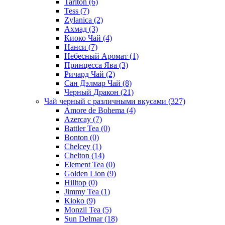
Tarlton
(6)
Tess
(7)
Zylanica
(2)
Ахмад
(3)
Киоко Чай
(4)
Нанси
(7)
Небесный Аромат
(1)
Принцесса Ява
(3)
Ричард Чай
(2)
Сан Дэлмар Чай
(8)
Черный Дракон
(21)
Чай черный с различными вкусами
(327)
Amore de Bohema
(4)
Azercay
(7)
Battler Tea
(0)
Bonton
(0)
Chelcey
(1)
Chelton
(14)
Element Tea
(0)
Golden Lion
(9)
Hilltop
(0)
Jimmy Tea
(1)
Kioko
(9)
Monzil Tea
(5)
Sun Delmar
(18)