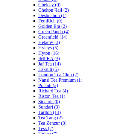
Chelcey
(0)
Chelton Чай
(2)
Destination
(1)
FemRich
(0)
Golden Era
(2)
Green Panda
(4)
Greenfield
(14)
Heladiv
(3)
Hyleys
(5)
Hyton
(16)
IMPRA
(3)
Jaf Tea
(14)
Lakruti
(5)
London Tea Club
(2)
Nansi Tea Premium
(1)
Polanti
(2)
Richard Tea
(4)
Riston Tea
(1)
Steuarts
(0)
Sundari
(3)
Tarlton
(13)
Tea Tang
(2)
Tea Zenzur
(8)
Tess
(2)
Unitea
(7)