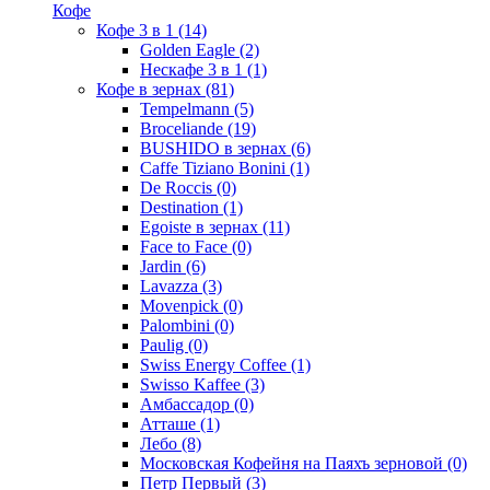
Кофе
Кофе 3 в 1
(14)
Golden Eagle
(2)
Нескафе 3 в 1
(1)
Кофе в зернах
(81)
Tempelmann
(5)
Broceliande
(19)
BUSHIDO в зернах
(6)
Caffe Tiziano Bonini
(1)
De Roccis
(0)
Destination
(1)
Egoiste в зернах
(11)
Face to Face
(0)
Jardin
(6)
Lavazza
(3)
Movenpick
(0)
Palombini
(0)
Paulig
(0)
Swiss Energy Coffee
(1)
Swisso Kaffee
(3)
Амбассадор
(0)
Атташе
(1)
Лебо
(8)
Московская Кофейня на Паяхъ зерновой
(0)
Петр Первый
(3)