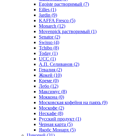
Egoiste растворимый
(7)
Eilles
(1)
Jardin
(9)
KAFFA Fresco
(5)
Monarch
(12)
Movenpick растворимый
(1)
Senator
(2)
Swisso
(4)
Tchibo
(8)
Today
(1)
UCC
(1)
А.П. Селиванов
(2)
Гевалия
(2)
Жокей
(10)
Креме
(0)
Лебо
(12)
Максимус
(8)
Моккона
(0)
Московская кофейня на паяхъ
(9)
Москофе
(2)
Нескафе
(8)
Русский продукт
(1)
Черная карта
(5)
Якобс Монарх
(5)
Цикорий
(31)