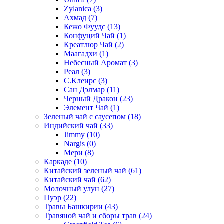
Zylanica
(3)
Ахмад
(7)
Кежо Фуудс
(13)
Конфуций Чай
(1)
Креатлюр Чай
(2)
Маагадхи
(1)
Небесный Аромат
(3)
Реал
(3)
С.Клеирс
(3)
Сан Дэлмар
(11)
Черный Дракон
(23)
Элемент Чай
(1)
Зеленый чай с саусепом
(18)
Индийский чай
(33)
Jimmy
(10)
Nargis
(0)
Мери
(8)
Каркаде
(10)
Китайский зеленый чай
(61)
Китайский чай
(62)
Молочный улун
(27)
Пуэр
(22)
Травы Башкирии
(43)
Травяной чай и сборы трав
(24)