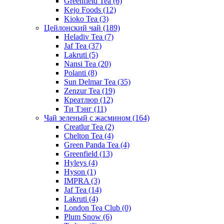
Greenfield Tea
(6)
Kejo Foods
(12)
Kioko Tea
(3)
Цейлонский чай
(189)
Heladiv Tea
(7)
Jaf Tea
(37)
Lakruti
(5)
Nansi Tea
(20)
Polanti
(8)
Sun Delmar Tea
(35)
Zenzur Tea
(19)
Креатлюр
(12)
Ти Тэнг
(11)
Чай зеленый с жасмином
(164)
Creatlur Tea
(2)
Chelton Tea
(4)
Green Panda Tea
(4)
Greenfield
(13)
Hyleys
(4)
Hyson
(1)
IMPRA
(3)
Jaf Tea
(14)
Lakruti
(4)
London Tea Club
(0)
Plum Snow
(6)