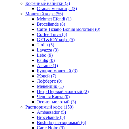
Кофейные напитки
(3)
Старая мельница
(3)
Молотый кофе
(56)
Mehmet Efendi
(1)
Broceliande
(8)
Caffe Tiziano Bonini молотый
(0)
Coffee Turca
(5)
GET&JOY кофе
(5)
Jardin
(5)
Lavazza
(3)
Lebo
(9)
Paulig
(0)
Атташе
(1)
Бушидо молотый
(3)
Жокей
(7)
Лофбергс
(0)
Мевенпик
(1)
Петр Первый молотый
(2)
Черная Карта
(0)
Эгоист молотый
(3)
Растворимый кофе
(150)
Ambassador
(5)
Broceliande
(5)
Bushido растворимый
(6)
Carte Noire
(9)