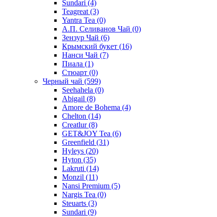
Sundari
(4)
Teagreat
(3)
Yantra Tea
(0)
А.П. Селиванов Чай
(0)
Зензур Чай
(6)
Крымский букет
(16)
Нанси Чай
(7)
Пиала
(1)
Стюарт
(0)
Черный чай
(599)
Seehahela
(0)
Abigail
(8)
Amore de Bohema
(4)
Chelton
(14)
Creatlur
(8)
GET&JOY Tea
(6)
Greenfield
(31)
Hyleys
(20)
Hyton
(35)
Lakruti
(14)
Monzil
(11)
Nansi Premium
(5)
Nargis Tea
(0)
Steuarts
(3)
Sundari
(9)