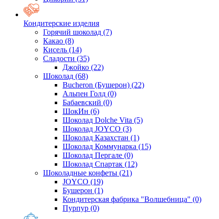
Кондитерские изделия
Горячий шоколад
(7)
Какао
(8)
Кисель
(14)
Сладости
(35)
Джойко
(22)
Шоколад
(68)
Bucheron (Бушерон)
(22)
Альпен Голд
(0)
Бабаевский
(0)
ШокИн
(6)
Шоколад Dolche Vita
(5)
Шоколад JOYCO
(3)
Шоколад Казахстан
(1)
Шоколад Коммунарка
(15)
Шоколад Пергале
(0)
Шоколад Спартак
(12)
Шоколадные конфеты
(21)
JOYCO
(19)
Бушерон
(1)
Кондитерская фабрика "Волшебница"
(0)
Пурпур
(0)