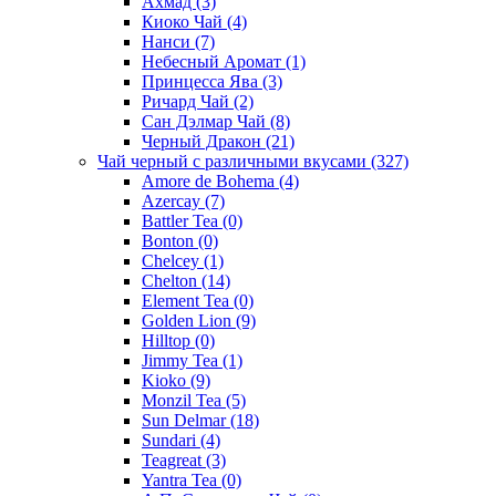
Ахмад
(3)
Киоко Чай
(4)
Нанси
(7)
Небесный Аромат
(1)
Принцесса Ява
(3)
Ричард Чай
(2)
Сан Дэлмар Чай
(8)
Черный Дракон
(21)
Чай черный с различными вкусами
(327)
Amore de Bohema
(4)
Azercay
(7)
Battler Tea
(0)
Bonton
(0)
Chelcey
(1)
Chelton
(14)
Element Tea
(0)
Golden Lion
(9)
Hilltop
(0)
Jimmy Tea
(1)
Kioko
(9)
Monzil Tea
(5)
Sun Delmar
(18)
Sundari
(4)
Teagreat
(3)
Yantra Tea
(0)