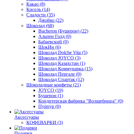
Какао
(8)
Кисель
(14)
Сладости
(35)
Джойко
(22)
Шоколад
(68)
Bucheron (Бушерон)
(22)
Альпен Голд
(0)
Бабаевский
(0)
ШокИн
(6)
Шоколад Dolche Vita
(5)
Шоколад JOYCO
(3)
Шоколад Казахстан
(1)
Шоколад Коммунарка
(15)
Шоколад Пергале
(0)
Шоколад Спартак
(12)
Шоколадные конфеты
(21)
JOYCO
(19)
Бушерон
(1)
Кондитерская фабрика "Волшебница"
(0)
Пурпур
(0)
Аксессуары
КОФЕВАРКИ
(3)
Подарки