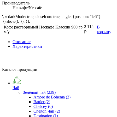
Производитель
Нескафе/Nescafe
', // darkMode: true, closeIcon: true, angle: {position: "left"}
}).show(); }); });
2 115
Кофе растворимый Нескафе Классик 900 гр
В
м/у
корзину
₽
Описание
Характеристики
Каталог продукции
Чай
Зелёный чай
(239)
Amore de Bohema
(2)
Battler
(2)
Chelcey
(0)
Chelton Чай
(2)
Destination
(1)