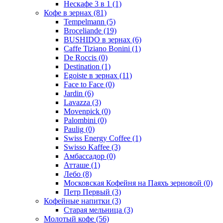
Нескафе 3 в 1
(1)
Кофе в зернах
(81)
Tempelmann
(5)
Broceliande
(19)
BUSHIDO в зернах
(6)
Caffe Tiziano Bonini
(1)
De Roccis
(0)
Destination
(1)
Egoiste в зернах
(11)
Face to Face
(0)
Jardin
(6)
Lavazza
(3)
Movenpick
(0)
Palombini
(0)
Paulig
(0)
Swiss Energy Coffee
(1)
Swisso Kaffee
(3)
Амбассадор
(0)
Атташе
(1)
Лебо
(8)
Московская Кофейня на Паяхъ зерновой
(0)
Петр Первый
(3)
Кофейные напитки
(3)
Старая мельница
(3)
Молотый кофе
(56)