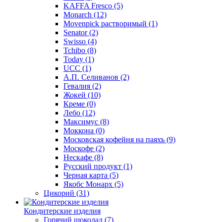
KAFFA Fresco
(5)
Monarch
(12)
Movenpick растворимый
(1)
Senator
(2)
Swisso
(4)
Tchibo
(8)
Today
(1)
UCC
(1)
А.П. Селиванов
(2)
Гевалия
(2)
Жокей
(10)
Креме
(0)
Лебо
(12)
Максимус
(8)
Моккона
(0)
Московская кофейня на паяхъ
(9)
Москофе
(2)
Нескафе
(8)
Русский продукт
(1)
Черная карта
(5)
Якобс Монарх
(5)
Цикорий
(31)
Кондитерские изделия
Горячий шоколад
(7)