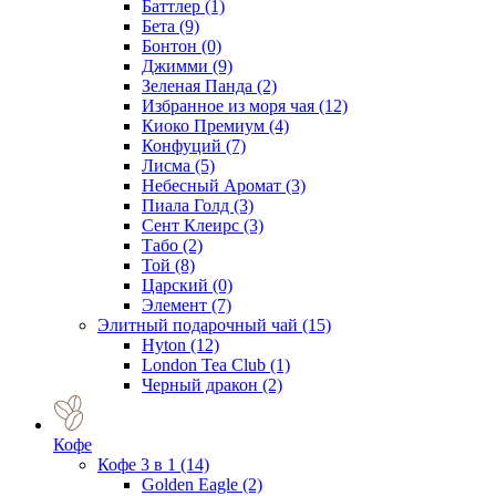
Баттлер
(1)
Бета
(9)
Бонтон
(0)
Джимми
(9)
Зеленая Панда
(2)
Избранное из моря чая
(12)
Киоко Премиум
(4)
Конфуций
(7)
Лисма
(5)
Небесный Аромат
(3)
Пиала Голд
(3)
Сент Клеирс
(3)
Табо
(2)
Той
(8)
Царский
(0)
Элемент
(7)
Элитный подарочный чай
(15)
Hyton
(12)
London Tea Club
(1)
Черный дракон
(2)
Кофе
Кофе 3 в 1
(14)
Golden Eagle
(2)