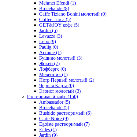
Mehmet Efendi
(1)
Broceliande
(8)
Caffe Tiziano Bonini молотый
(0)
Coffee Turca
(5)
GET&JOY кофе
(5)
Jardin
(5)
Lavazza
(3)
Lebo
(9)
Paulig
(0)
Атташе
(1)
Бушидо молотый
(3)
Жокей
(7)
Лофбергс
(0)
Мевенпик
(1)
Петр Первый молотый
(2)
Черная Карта
(0)
Эгоист молотый
(3)
Растворимый кофе
(150)
Ambassador
(5)
Broceliande
(5)
Bushido растворимый
(6)
Carte Noire
(9)
Egoiste растворимый
(7)
Eilles
(1)
Jardin
(9)