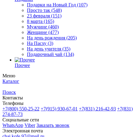
Подарки на Новый Год
(107)
Просто так
(548)
23 февраля
(151)
8 марта
(165)
Мужчине
(460)
Женщине
(477)
На день рождения
(205)
На Пасху
(3)
На день учителя
(35)
Подарочный чай
(134)
Прочее
Меню
Каталог
Поиск
Контакты
Телефоны
+7(800)
550-25-22
+7(915)
930-67-01
+7(831)
216-42-93
+7(831)
274-87-73
Социальные сети
WhatsApp
Viber
Заказать звонок
Электронная почта
chai.kofe.97@mail.ru