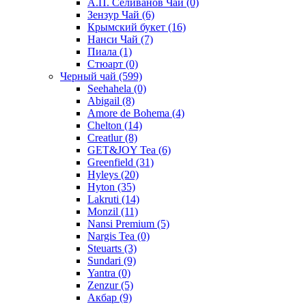
А.П. Селиванов Чай
(0)
Зензур Чай
(6)
Крымский букет
(16)
Нанси Чай
(7)
Пиала
(1)
Стюарт
(0)
Черный чай
(599)
Seehahela
(0)
Abigail
(8)
Amore de Bohema
(4)
Chelton
(14)
Creatlur
(8)
GET&JOY Tea
(6)
Greenfield
(31)
Hyleys
(20)
Hyton
(35)
Lakruti
(14)
Monzil
(11)
Nansi Premium
(5)
Nargis Tea
(0)
Steuarts
(3)
Sundari
(9)
Yantra
(0)
Zenzur
(5)
Акбар
(9)