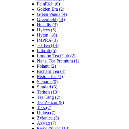
FemRich
(0)
Golden Era
(2)
Green Panda
(4)
Greenfield
(14)
Heladiv
(3)
Hyleys
(5)
Hyton
(16)
IMPRA
(3)
Jaf Tea
(14)
Lakruti
(5)
London Tea Club
(2)
Nansi Tea Premium
(1)
Polanti
(2)
Richard Tea
(4)
Riston Tea
(1)
Steuarts
(0)
Sundari
(3)
Tarlton
(13)
Tea Tang
(2)
Tea Zenzur
(8)
Tess
(2)
Unitea
(7)
Zylanica
(3)
Ахмад
(7)
Кежо Фуудс
(13)