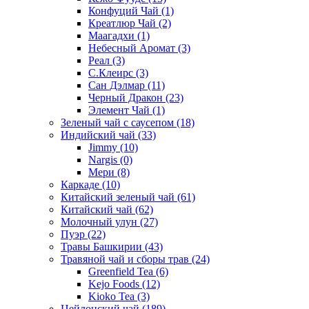
Конфуций Чай
(1)
Креатлюр Чай
(2)
Маагадхи
(1)
Небесный Аромат
(3)
Реал
(3)
С.Клеирс
(3)
Сан Дэлмар
(11)
Черный Дракон
(23)
Элемент Чай
(1)
Зеленый чай с саусепом
(18)
Индийский чай
(33)
Jimmy
(10)
Nargis
(0)
Мери
(8)
Каркаде
(10)
Китайский зеленый чай
(61)
Китайский чай
(62)
Молочный улун
(27)
Пуэр
(22)
Травы Башкирии
(43)
Травяной чай и сборы трав
(24)
Greenfield Tea
(6)
Kejo Foods
(12)
Kioko Tea
(3)
Цейлонский чай
(189)