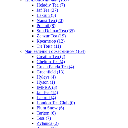
Heladiv Tea
(7)
Jaf Tea
(37)
Lakruti
(5)
Nansi Tea
(20)
Polanti
(8)
Sun Delmar Tea
(35)
Zenzur Tea
(19)
Креатлюр
(12)
Ти Тэнг
(11)
Чай зеленый с жасмином
(164)
Creatlur Tea
(2)
Chelton Tea
(4)
Green Panda Tea
(4)
Greenfield
(13)
Hyleys
(4)
Hyson
(1)
IMPRA
(3)
Jaf Tea
(14)
Lakruti
(4)
London Tea Club
(0)
Plum Snow
(6)
Tarlton
(6)
Tess
(7)
Zylanica
(2)