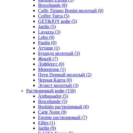
Broceliande
(8)
Caffe Tiziano Bonini молотый
(0)
Coffee Turca
(5)
GET&JOY кофе
(5)
Jardin
(5)
Lavazza
(3)
Lebo
(9)
Paulig
(0)
Атташе
(1)
Бушидо молотый
(3)
Жокей
(7)
Лофбергс
(0)
Мевенпик
(1)
Петр Первый молотый
(2)
Черная Карта
(0)
Эгоист молотый
(3)
Растворимый кофе
(150)
Ambassador
(5)
Broceliande
(5)
Bushido растворимый
(6)
Carte Noire
(9)
Egoiste растворимый
(7)
Eilles
(1)
Jardin
(9)