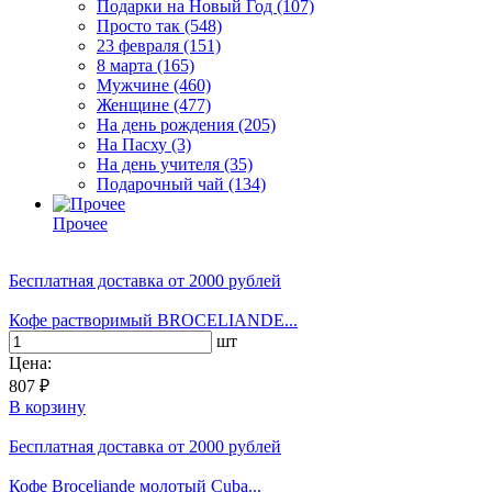
Подарки на Новый Год
(107)
Просто так
(548)
23 февраля
(151)
8 марта
(165)
Мужчине
(460)
Женщине
(477)
На день рождения
(205)
На Пасху
(3)
На день учителя
(35)
Подарочный чай
(134)
Прочее
Бесплатная доставка
от 2000 рублей
Кофе растворимый BROCELIANDE...
шт
Цена:
807 ₽
В корзину
Бесплатная доставка
от 2000 рублей
Кофе Broceliande молотый Cuba...