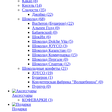
Какао
(8)
Кисель
(14)
Сладости
(35)
Джойко
(22)
Шоколад
(68)
Bucheron (Бушерон)
(22)
Альпен Голд
(0)
Бабаевский
(0)
ШокИн
(6)
Шоколад Dolche Vita
(5)
Шоколад JOYCO
(3)
Шоколад Казахстан
(1)
Шоколад Коммунарка
(15)
Шоколад Пергале
(0)
Шоколад Спартак
(12)
Шоколадные конфеты
(21)
JOYCO
(19)
Бушерон
(1)
Кондитерская фабрика "Волшебница"
(0)
Пурпур
(0)
Аксессуары
КОФЕВАРКИ
(3)
Подарки