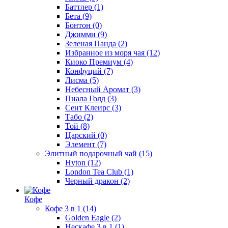
Баттлер
(1)
Бета
(9)
Бонтон
(0)
Джимми
(9)
Зеленая Панда
(2)
Избранное из моря чая
(12)
Киоко Премиум
(4)
Конфуций
(7)
Лисма
(5)
Небесный Аромат
(3)
Пиала Голд
(3)
Сент Клеирс
(3)
Табо
(2)
Той
(8)
Царский
(0)
Элемент
(7)
Элитный подарочный чай
(15)
Hyton
(12)
London Tea Club
(1)
Черный дракон
(2)
Кофе
Кофе 3 в 1
(14)
Golden Eagle
(2)
Нескафе 3 в 1
(1)