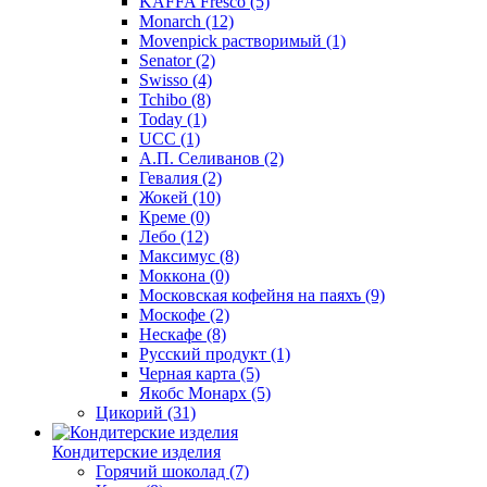
KAFFA Fresco
(5)
Monarch
(12)
Movenpick растворимый
(1)
Senator
(2)
Swisso
(4)
Tchibo
(8)
Today
(1)
UCC
(1)
А.П. Селиванов
(2)
Гевалия
(2)
Жокей
(10)
Креме
(0)
Лебо
(12)
Максимус
(8)
Моккона
(0)
Московская кофейня на паяхъ
(9)
Москофе
(2)
Нескафе
(8)
Русский продукт
(1)
Черная карта
(5)
Якобс Монарх
(5)
Цикорий
(31)
Кондитерские изделия
Горячий шоколад
(7)