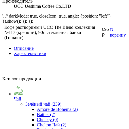
Производитель
UCC Ueshima Coffee Co.LTD
', // darkMode: true, closeIcon: true, angle: {position: "left"}
}).show(); }); });
Кофе растворимый UCC The Blend коллекция
695
В
№117 (крепкий), 90г. стеклянная банка
корзину
₽
(Гонконг)
Описание
Характеристики
Каталог продукции
Чай
Зелёный чай
(239)
Amore de Bohema
(2)
Battler
(2)
Chelcey
(0)
Chelton Чай
(2)