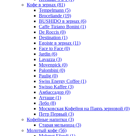
Кофе в зернах
(81)
Tempelmann
(5)
Broceliande
(19)
BUSHIDO в зернах
(6)
Caffe Tiziano Bonini
(1)
De Roccis
(0)
Destination
(1)
Egoiste в зернах
(11)
Face to Face
(0)
Jardin
(6)
Lavazza
(3)
Movenpick
(0)
Palombini
(0)
Paulig
(0)
Swiss Energy Coffee
(1)
Swisso Kaffee
(3)
Амбассадор
(0)
Атташе
(1)
Лебо
(8)
Московская Кофейня на Паяхъ зерновой
(0)
Петр Первый
(3)
Кофейные напитки
(3)
Старая мельница
(3)
Молотый кофе
(56)
Mehmet Efendi
(1)