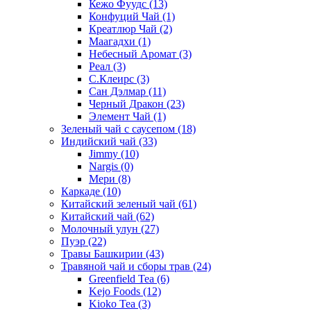
Кежо Фуудс
(13)
Конфуций Чай
(1)
Креатлюр Чай
(2)
Маагадхи
(1)
Небесный Аромат
(3)
Реал
(3)
С.Клеирс
(3)
Сан Дэлмар
(11)
Черный Дракон
(23)
Элемент Чай
(1)
Зеленый чай с саусепом
(18)
Индийский чай
(33)
Jimmy
(10)
Nargis
(0)
Мери
(8)
Каркаде
(10)
Китайский зеленый чай
(61)
Китайский чай
(62)
Молочный улун
(27)
Пуэр
(22)
Травы Башкирии
(43)
Травяной чай и сборы трав
(24)
Greenfield Tea
(6)
Kejo Foods
(12)
Kioko Tea
(3)