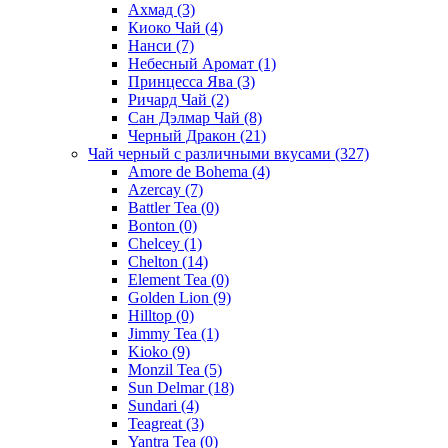
Ахмад
(3)
Киоко Чай
(4)
Нанси
(7)
Небесный Аромат
(1)
Принцесса Ява
(3)
Ричард Чай
(2)
Сан Дэлмар Чай
(8)
Черный Дракон
(21)
Чай черный с различными вкусами
(327)
Amore de Bohema
(4)
Azercay
(7)
Battler Tea
(0)
Bonton
(0)
Chelcey
(1)
Chelton
(14)
Element Tea
(0)
Golden Lion
(9)
Hilltop
(0)
Jimmy Tea
(1)
Kioko
(9)
Monzil Tea
(5)
Sun Delmar
(18)
Sundari
(4)
Teagreat
(3)
Yantra Tea
(0)