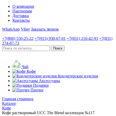
О компании
Партнерам
Доставка
Контакты
WhatsApp
Viber
Заказать звонок
+7(800)
550-25-22
+7(915)
930-67-01
+7(831)
216-42-93
+7(831)
274-87-73
Чай
Кофе
Кондитерские изделия
Аксессуары
Подарки
Прочее
Главная страница
Каталог
Кофе
Кофе растворимый UCC The Blend коллекция №117