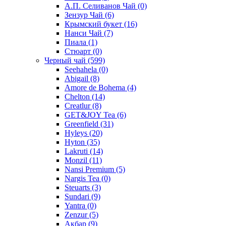
А.П. Селиванов Чай
(0)
Зензур Чай
(6)
Крымский букет
(16)
Нанси Чай
(7)
Пиала
(1)
Стюарт
(0)
Черный чай
(599)
Seehahela
(0)
Abigail
(8)
Amore de Bohema
(4)
Chelton
(14)
Creatlur
(8)
GET&JOY Tea
(6)
Greenfield
(31)
Hyleys
(20)
Hyton
(35)
Lakruti
(14)
Monzil
(11)
Nansi Premium
(5)
Nargis Tea
(0)
Steuarts
(3)
Sundari
(9)
Yantra
(0)
Zenzur
(5)
Акбар
(9)