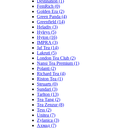
Destination
(1)
FemRich
(0)
Golden Era
(2)
Green Panda
(4)
Greenfield
(14)
Heladiv
(3)
Hyleys
(5)
Hyton
(16)
IMPRA
(3)
Jaf Tea
(14)
Lakruti
(5)
London Tea Club
(2)
Nansi Tea Premium
(1)
Polanti
(2)
Richard Tea
(4)
Riston Tea
(1)
Steuarts
(0)
Sundari
(3)
Tarlton
(13)
Tea Tang
(2)
Tea Zenzur
(8)
Tess
(2)
Unitea
(7)
Zylanica
(3)
Ахмад
(7)