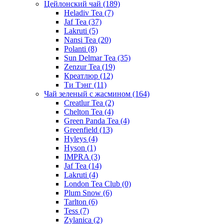
Цейлонский чай
(189)
Heladiv Tea
(7)
Jaf Tea
(37)
Lakruti
(5)
Nansi Tea
(20)
Polanti
(8)
Sun Delmar Tea
(35)
Zenzur Tea
(19)
Креатлюр
(12)
Ти Тэнг
(11)
Чай зеленый с жасмином
(164)
Creatlur Tea
(2)
Chelton Tea
(4)
Green Panda Tea
(4)
Greenfield
(13)
Hyleys
(4)
Hyson
(1)
IMPRA
(3)
Jaf Tea
(14)
Lakruti
(4)
London Tea Club
(0)
Plum Snow
(6)
Tarlton
(6)
Tess
(7)
Zylanica
(2)