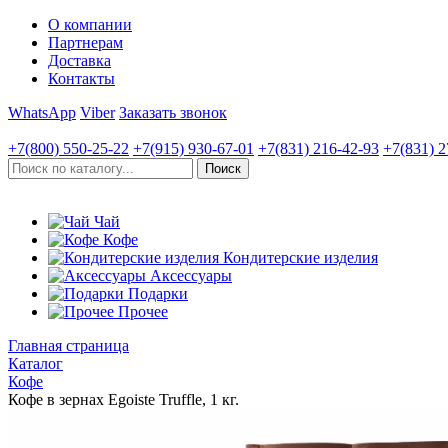
О компании
Партнерам
Доставка
Контакты
WhatsApp
Viber
Заказать звонок
+7(800)
550-25-22
+7(915)
930-67-01
+7(831)
216-42-93
+7(831)
2
Чай
Кофе
Кондитерские изделия
Аксессуары
Подарки
Прочее
Главная страница
Каталог
Кофе
Кофе в зернах Egoiste Truffle, 1 кг.