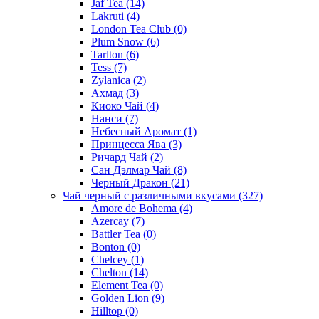
Jaf Tea
(14)
Lakruti
(4)
London Tea Club
(0)
Plum Snow
(6)
Tarlton
(6)
Tess
(7)
Zylanica
(2)
Ахмад
(3)
Киоко Чай
(4)
Нанси
(7)
Небесный Аромат
(1)
Принцесса Ява
(3)
Ричард Чай
(2)
Сан Дэлмар Чай
(8)
Черный Дракон
(21)
Чай черный с различными вкусами
(327)
Amore de Bohema
(4)
Azercay
(7)
Battler Tea
(0)
Bonton
(0)
Chelcey
(1)
Chelton
(14)
Element Tea
(0)
Golden Lion
(9)
Hilltop
(0)