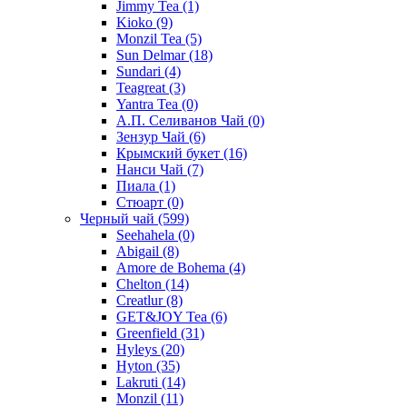
Jimmy Tea
(1)
Kioko
(9)
Monzil Tea
(5)
Sun Delmar
(18)
Sundari
(4)
Teagreat
(3)
Yantra Tea
(0)
А.П. Селиванов Чай
(0)
Зензур Чай
(6)
Крымский букет
(16)
Нанси Чай
(7)
Пиала
(1)
Стюарт
(0)
Черный чай
(599)
Seehahela
(0)
Abigail
(8)
Amore de Bohema
(4)
Chelton
(14)
Creatlur
(8)
GET&JOY Tea
(6)
Greenfield
(31)
Hyleys
(20)
Hyton
(35)
Lakruti
(14)
Monzil
(11)