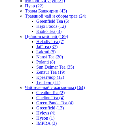
Молочный улун
(27)
Пуэр
(22)
Травы Башкирии
(43)
Травяной чай и сборы трав
(24)
Greenfield Tea
(6)
Kejo Foods
(12)
Kioko Tea
(3)
Цейлонский чай
(189)
Heladiv Tea
(7)
Jaf Tea
(37)
Lakruti
(5)
Nansi Tea
(20)
Polanti
(8)
Sun Delmar Tea
(35)
Zenzur Tea
(19)
Креатлюр
(12)
Ти Тэнг
(11)
Чай зеленый с жасмином
(164)
Creatlur Tea
(2)
Chelton Tea
(4)
Green Panda Tea
(4)
Greenfield
(13)
Hyleys
(4)
Hyson
(1)
IMPRA
(3)