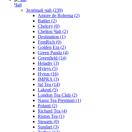
Чай
Зелёный чай
(239)
Amore de Bohema
(2)
Battler
(2)
Chelcey
(0)
Chelton Чай
(2)
Destination
(1)
FemRich
(0)
Golden Era
(2)
Green Panda
(4)
Greenfield
(14)
Heladiv
(3)
Hyleys
(5)
Hyton
(16)
IMPRA
(3)
Jaf Tea
(14)
Lakruti
(5)
London Tea Club
(2)
Nansi Tea Premium
(1)
Polanti
(2)
Richard Tea
(4)
Riston Tea
(1)
Steuarts
(0)
Sundari
(3)