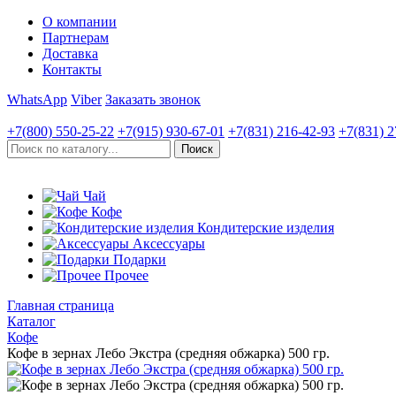
О компании
Партнерам
Доставка
Контакты
WhatsApp
Viber
Заказать звонок
+7(800)
550-25-22
+7(915)
930-67-01
+7(831)
216-42-93
+7(831)
2
Чай
Кофе
Кондитерские изделия
Аксессуары
Подарки
Прочее
Главная страница
Каталог
Кофе
Кофе в зернах Лебо Экстра (средняя обжарка) 500 гр.