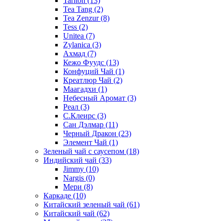
Tarlton
(13)
Tea Tang
(2)
Tea Zenzur
(8)
Tess
(2)
Unitea
(7)
Zylanica
(3)
Ахмад
(7)
Кежо Фуудс
(13)
Конфуций Чай
(1)
Креатлюр Чай
(2)
Маагадхи
(1)
Небесный Аромат
(3)
Реал
(3)
С.Клеирс
(3)
Сан Дэлмар
(11)
Черный Дракон
(23)
Элемент Чай
(1)
Зеленый чай с саусепом
(18)
Индийский чай
(33)
Jimmy
(10)
Nargis
(0)
Мери
(8)
Каркаде
(10)
Китайский зеленый чай
(61)
Китайский чай
(62)