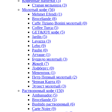
Кофейные напитки
(3)
Старая мельница
(3)
Молотый кофе
(56)
Mehmet Efendi
(1)
Broceliande
(8)
Caffe Tiziano Bonini молотый
(0)
Coffee Turca
(5)
GET&JOY кофе
(5)
Jardin
(5)
Lavazza
(3)
Lebo
(9)
Paulig
(0)
Атташе
(1)
Бушидо молотый
(3)
Жокей
(7)
Лофбергс
(0)
Мевенпик
(1)
Петр Первый молотый
(2)
Черная Карта
(0)
Эгоист молотый
(3)
Растворимый кофе
(150)
Ambassador
(5)
Broceliande
(5)
Bushido растворимый
(6)
Carte Noire
(9)