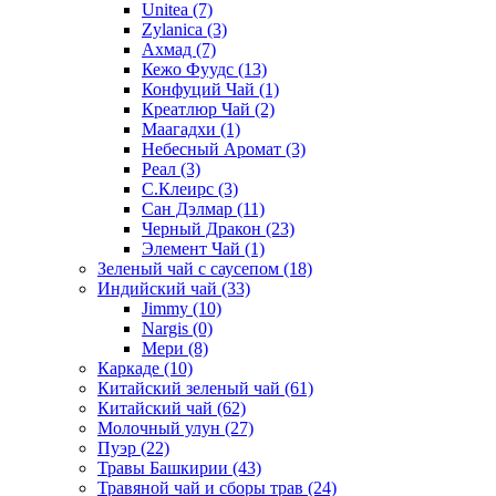
Unitea
(7)
Zylanica
(3)
Ахмад
(7)
Кежо Фуудс
(13)
Конфуций Чай
(1)
Креатлюр Чай
(2)
Маагадхи
(1)
Небесный Аромат
(3)
Реал
(3)
С.Клеирс
(3)
Сан Дэлмар
(11)
Черный Дракон
(23)
Элемент Чай
(1)
Зеленый чай с саусепом
(18)
Индийский чай
(33)
Jimmy
(10)
Nargis
(0)
Мери
(8)
Каркаде
(10)
Китайский зеленый чай
(61)
Китайский чай
(62)
Молочный улун
(27)
Пуэр
(22)
Травы Башкирии
(43)
Травяной чай и сборы трав
(24)