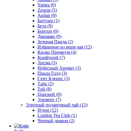
Yantra
(0)
Zenzur
(5)
Акбар
(9)
Баттлер
(1)
Бета
(9)
Бонтон
(0)
Джимми
(9)
Зеленая Панда
(2)
Избранное из моря чая
(12)
Киоко Премиум
(4)
Конфуций
(7)
Лисма
(5)
Небесный Аромат
(3)
Пиала Голд
(3)
Сент Клеирс
(3)
Табо
(2)
Той
(8)
Царский
(0)
Элемент
(7)
Элитный подарочный чай
(15)
Hyton
(12)
London Tea Club
(1)
Черный дракон
(2)