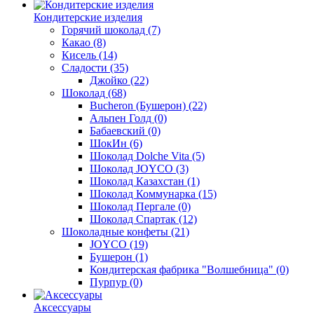
Кондитерские изделия
Горячий шоколад
(7)
Какао
(8)
Кисель
(14)
Сладости
(35)
Джойко
(22)
Шоколад
(68)
Bucheron (Бушерон)
(22)
Альпен Голд
(0)
Бабаевский
(0)
ШокИн
(6)
Шоколад Dolche Vita
(5)
Шоколад JOYCO
(3)
Шоколад Казахстан
(1)
Шоколад Коммунарка
(15)
Шоколад Пергале
(0)
Шоколад Спартак
(12)
Шоколадные конфеты
(21)
JOYCO
(19)
Бушерон
(1)
Кондитерская фабрика "Волшебница"
(0)
Пурпур
(0)
Аксессуары