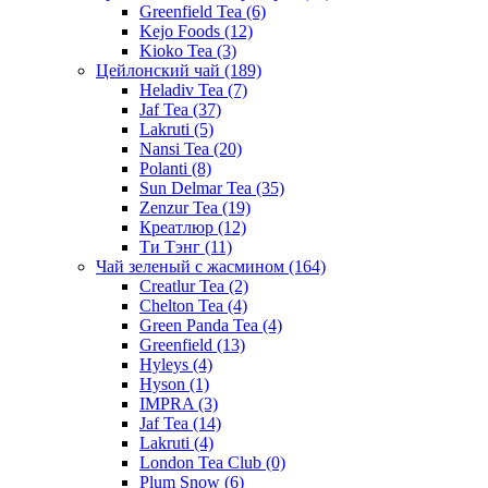
Greenfield Tea
(6)
Kejo Foods
(12)
Kioko Tea
(3)
Цейлонский чай
(189)
Heladiv Tea
(7)
Jaf Tea
(37)
Lakruti
(5)
Nansi Tea
(20)
Polanti
(8)
Sun Delmar Tea
(35)
Zenzur Tea
(19)
Креатлюр
(12)
Ти Тэнг
(11)
Чай зеленый с жасмином
(164)
Creatlur Tea
(2)
Chelton Tea
(4)
Green Panda Tea
(4)
Greenfield
(13)
Hyleys
(4)
Hyson
(1)
IMPRA
(3)
Jaf Tea
(14)
Lakruti
(4)
London Tea Club
(0)
Plum Snow
(6)