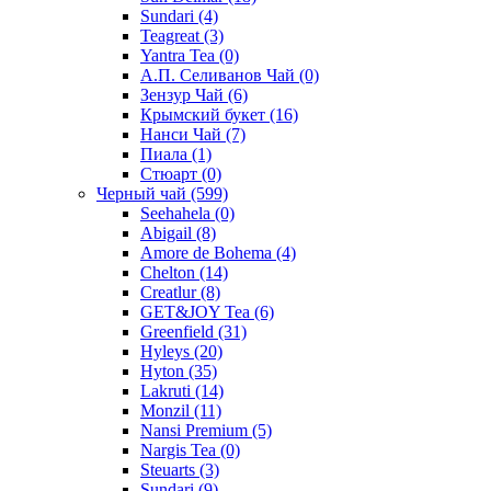
Sundari
(4)
Teagreat
(3)
Yantra Tea
(0)
А.П. Селиванов Чай
(0)
Зензур Чай
(6)
Крымский букет
(16)
Нанси Чай
(7)
Пиала
(1)
Стюарт
(0)
Черный чай
(599)
Seehahela
(0)
Abigail
(8)
Amore de Bohema
(4)
Chelton
(14)
Creatlur
(8)
GET&JOY Tea
(6)
Greenfield
(31)
Hyleys
(20)
Hyton
(35)
Lakruti
(14)
Monzil
(11)
Nansi Premium
(5)
Nargis Tea
(0)
Steuarts
(3)
Sundari
(9)