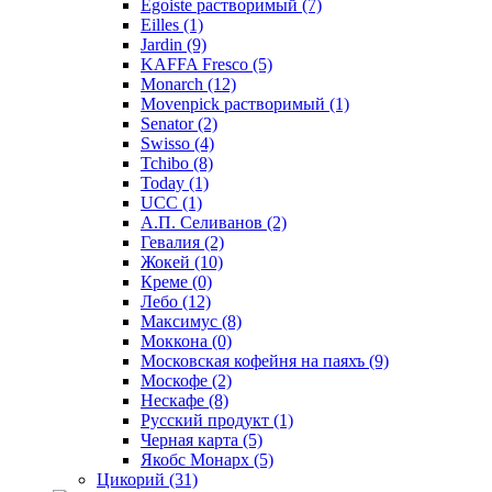
Egoiste растворимый
(7)
Eilles
(1)
Jardin
(9)
KAFFA Fresco
(5)
Monarch
(12)
Movenpick растворимый
(1)
Senator
(2)
Swisso
(4)
Tchibo
(8)
Today
(1)
UCC
(1)
А.П. Селиванов
(2)
Гевалия
(2)
Жокей
(10)
Креме
(0)
Лебо
(12)
Максимус
(8)
Моккона
(0)
Московская кофейня на паяхъ
(9)
Москофе
(2)
Нескафе
(8)
Русский продукт
(1)
Черная карта
(5)
Якобс Монарх
(5)
Цикорий
(31)