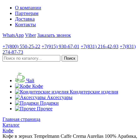
О компании
Партнерам
Доставка
Контакты
WhatsApp
Viber
Заказать звонок
+7(800)
550-25-22
+7(915)
930-67-01
+7(831)
216-42-93
+7(831)
274-87-73
Чай
Кофе
Кондитерские изделия
Аксессуары
Подарки
Прочее
Главная страница
Каталог
Кофе
Кофе в зернах Tempelmann Caffe Crema Aurelias 100% Арабика,