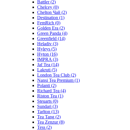
Battler
(2)
Chelcey
(0)
Chelton Чай
(2)
Destination
(1)
FemRich
(0)
Golden Era
(2)
Green Panda
(4)
Greenfield
(14)
Heladiv
(3)
Hyleys
(5)
Hyton
(16)
IMPRA
(3)
Jaf Tea
(14)
Lakruti
(5)
London Tea Club
(2)
Nansi Tea Premium
(1)
Polanti
(2)
Richard Tea
(4)
Riston Tea
(1)
Steuarts
(0)
Sundari
(3)
Tarlton
(13)
Tea Tang
(2)
Tea Zenzur
(8)
Tess
(2)