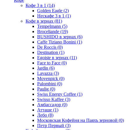
Кофе
Кофе 3 в 1
(14)
Golden Eagle
(2)
Нескафе 3 в 1
(1)
Кофе в зернах
(81)
Tempelmann
(5)
Broceliande
(19)
BUSHIDO в зернах
(6)
Caffe Tiziano Bonini
(1)
De Roccis
(0)
Destination
(1)
Egoiste в зернах
(11)
Face to Face
(0)
Jardin
(6)
Lavazza
(3)
Movenpick
(0)
Palombini
(0)
Paulig
(0)
Swiss Energy Coffee
(1)
Swisso Kaffee
(3)
Амбассадор
(0)
Атташе
(1)
Лебо
(8)
Московская Кофейня на Паяхъ зерновой
(0)
Петр Первый
(3)