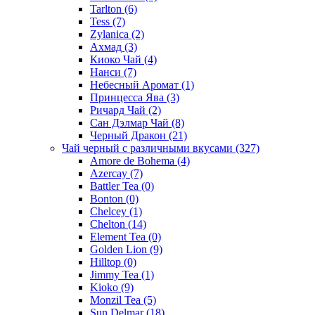
Tarlton
(6)
Tess
(7)
Zylanica
(2)
Ахмад
(3)
Киоко Чай
(4)
Нанси
(7)
Небесный Аромат
(1)
Принцесса Ява
(3)
Ричард Чай
(2)
Сан Дэлмар Чай
(8)
Черный Дракон
(21)
Чай черный с различными вкусами
(327)
Amore de Bohema
(4)
Azercay
(7)
Battler Tea
(0)
Bonton
(0)
Chelcey
(1)
Chelton
(14)
Element Tea
(0)
Golden Lion
(9)
Hilltop
(0)
Jimmy Tea
(1)
Kioko
(9)
Monzil Tea
(5)
Sun Delmar
(18)