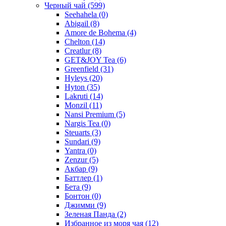
Черный чай
(599)
Seehahela
(0)
Abigail
(8)
Amore de Bohema
(4)
Chelton
(14)
Creatlur
(8)
GET&JOY Tea
(6)
Greenfield
(31)
Hyleys
(20)
Hyton
(35)
Lakruti
(14)
Monzil
(11)
Nansi Premium
(5)
Nargis Tea
(0)
Steuarts
(3)
Sundari
(9)
Yantra
(0)
Zenzur
(5)
Акбар
(9)
Баттлер
(1)
Бета
(9)
Бонтон
(0)
Джимми
(9)
Зеленая Панда
(2)
Избранное из моря чая
(12)