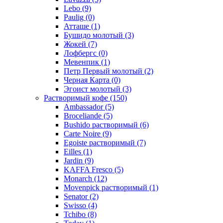
Lebo
(9)
Paulig
(0)
Атташе
(1)
Бушидо молотый
(3)
Жокей
(7)
Лофбергс
(0)
Мевенпик
(1)
Петр Первый молотый
(2)
Черная Карта
(0)
Эгоист молотый
(3)
Растворимый кофе
(150)
Ambassador
(5)
Broceliande
(5)
Bushido растворимый
(6)
Carte Noire
(9)
Egoiste растворимый
(7)
Eilles
(1)
Jardin
(9)
KAFFA Fresco
(5)
Monarch
(12)
Movenpick растворимый
(1)
Senator
(2)
Swisso
(4)
Tchibo
(8)