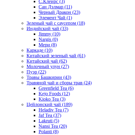
С.Клеирс
(3)
Сан Дэлмар
(11)
Черный Дракон
(23)
Элемент Чай
(1)
Зеленый чай с саусепом
(18)
Индийский чай
(33)
Jimmy
(10)
Nargis
(0)
Мери
(8)
Каркаде
(10)
Китайский зеленый чай
(61)
Китайский чай
(62)
Молочный улун
(27)
Пуэр
(22)
Травы Башкирии
(43)
Травяной чай и сборы трав
(24)
Greenfield Tea
(6)
Kejo Foods
(12)
Kioko Tea
(3)
Цейлонский чай
(189)
Heladiv Tea
(7)
Jaf Tea
(37)
Lakruti
(5)
Nansi Tea
(20)
Polanti
(8)