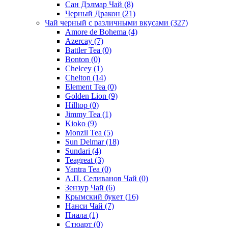
Сан Дэлмар Чай
(8)
Черный Дракон
(21)
Чай черный с различными вкусами
(327)
Amore de Bohema
(4)
Azercay
(7)
Battler Tea
(0)
Bonton
(0)
Chelcey
(1)
Chelton
(14)
Element Tea
(0)
Golden Lion
(9)
Hilltop
(0)
Jimmy Tea
(1)
Kioko
(9)
Monzil Tea
(5)
Sun Delmar
(18)
Sundari
(4)
Teagreat
(3)
Yantra Tea
(0)
А.П. Селиванов Чай
(0)
Зензур Чай
(6)
Крымский букет
(16)
Нанси Чай
(7)
Пиала
(1)
Стюарт
(0)