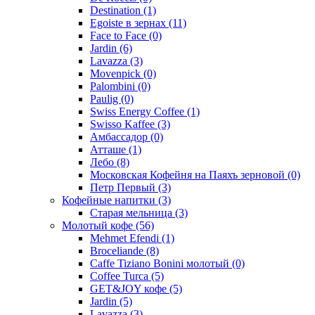
Destination
(1)
Egoiste в зернах
(11)
Face to Face
(0)
Jardin
(6)
Lavazza
(3)
Movenpick
(0)
Palombini
(0)
Paulig
(0)
Swiss Energy Coffee
(1)
Swisso Kaffee
(3)
Амбассадор
(0)
Атташе
(1)
Лебо
(8)
Московская Кофейня на Паяхъ зерновой
(0)
Петр Первый
(3)
Кофейные напитки
(3)
Старая мельница
(3)
Молотый кофе
(56)
Mehmet Efendi
(1)
Broceliande
(8)
Caffe Tiziano Bonini молотый
(0)
Coffee Turca
(5)
GET&JOY кофе
(5)
Jardin
(5)
Lavazza
(3)