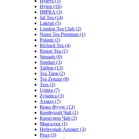
Hyleys
(5)
Hyton
(16)
IMPRA
(3)
Jaf Tea
(14)
Lakruti
(5)
London Tea Club
(2)
Nansi Tea Premium
(1)
Polanti
(2)
Richard Tea
(4)
Riston Tea
(1)
Steuarts
(0)
Sundari
(3)
Tarlton
(13)
Tea Tang
(2)
Tea Zenzur
(8)
Tess
(2)
Unitea
(7)
Zylanica
(3)
Ахмад
(7)
Кежо Фуудс
(13)
Конфуций Чай
(1)
Креатлюр Чай
(2)
Маагадхи
(1)
Небесный Аромат
(3)
Реал
(3)