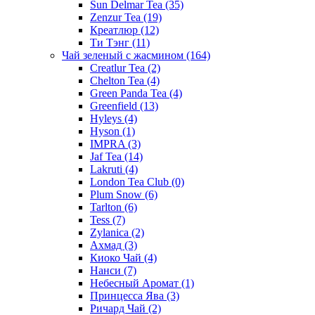
Sun Delmar Tea
(35)
Zenzur Tea
(19)
Креатлюр
(12)
Ти Тэнг
(11)
Чай зеленый с жасмином
(164)
Creatlur Tea
(2)
Chelton Tea
(4)
Green Panda Tea
(4)
Greenfield
(13)
Hyleys
(4)
Hyson
(1)
IMPRA
(3)
Jaf Tea
(14)
Lakruti
(4)
London Tea Club
(0)
Plum Snow
(6)
Tarlton
(6)
Tess
(7)
Zylanica
(2)
Ахмад
(3)
Киоко Чай
(4)
Нанси
(7)
Небесный Аромат
(1)
Принцесса Ява
(3)
Ричард Чай
(2)