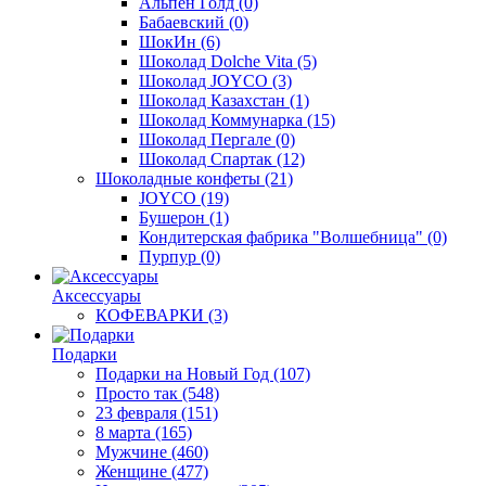
Альпен Голд
(0)
Бабаевский
(0)
ШокИн
(6)
Шоколад Dolche Vita
(5)
Шоколад JOYCO
(3)
Шоколад Казахстан
(1)
Шоколад Коммунарка
(15)
Шоколад Пергале
(0)
Шоколад Спартак
(12)
Шоколадные конфеты
(21)
JOYCO
(19)
Бушерон
(1)
Кондитерская фабрика "Волшебница"
(0)
Пурпур
(0)
Аксессуары
КОФЕВАРКИ
(3)
Подарки
Подарки на Новый Год
(107)
Просто так
(548)
23 февраля
(151)
8 марта
(165)
Мужчине
(460)
Женщине
(477)