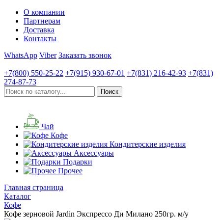
О компании
Партнерам
Доставка
Контакты
WhatsApp
Viber
Заказать звонок
+7(800)
550-25-22
+7(915)
930-67-01
+7(831)
216-42-93
+7(831)
274-87-73
Чай
Кофе
Кондитерские изделия
Аксессуары
Подарки
Прочее
Главная страница
Каталог
Кофе
Кофе зерновой Jardin Экспрессо Ди Милано 250гр. м/у