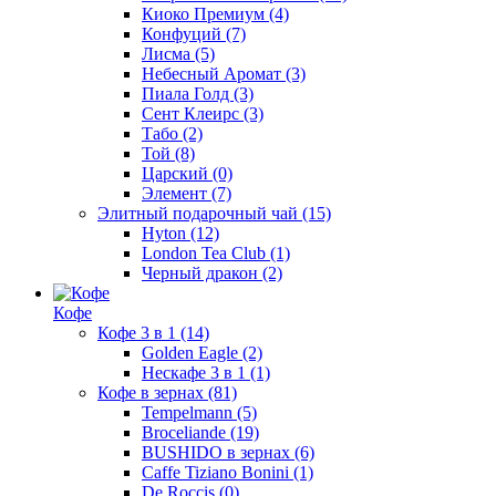
Киоко Премиум
(4)
Конфуций
(7)
Лисма
(5)
Небесный Аромат
(3)
Пиала Голд
(3)
Сент Клеирс
(3)
Табо
(2)
Той
(8)
Царский
(0)
Элемент
(7)
Элитный подарочный чай
(15)
Hyton
(12)
London Tea Club
(1)
Черный дракон
(2)
Кофе
Кофе 3 в 1
(14)
Golden Eagle
(2)
Нескафе 3 в 1
(1)
Кофе в зернах
(81)
Tempelmann
(5)
Broceliande
(19)
BUSHIDO в зернах
(6)
Caffe Tiziano Bonini
(1)
De Roccis
(0)