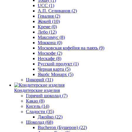
Today
(1)
UCC
(1)
А.П. Селиванов
(2)
Гевалия
(2)
Жокей
(10)
Креме
(0)
Лебо
(12)
Максимус
(8)
Моккона
(0)
Московская кофейня на паяхъ
(9)
Москофе
(2)
Нескафе
(8)
Русский продукт
(1)
Черная карта
(5)
Якобс Монарх
(5)
Цикорий
(31)
Кондитерские изделия
Горячий шоколад
(7)
Какао
(8)
Кисель
(14)
Сладости
(35)
Джойко
(22)
Шоколад
(68)
Bucheron (Бушерон)
(22)