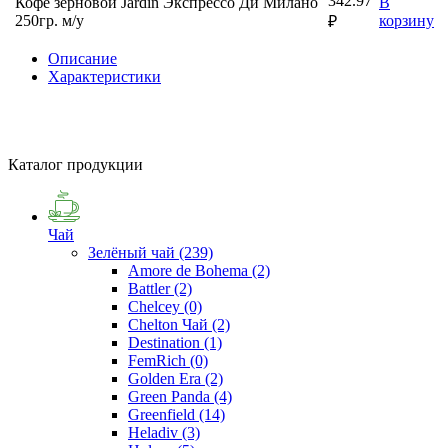
342.97
Кофе зерновой Jardin Экспрессо Ди Милано
В
250гр. м/у
корзину
₽
Описание
Характеристики
Каталог продукции
Чай
Зелёный чай
(239)
Amore de Bohema
(2)
Battler
(2)
Chelcey
(0)
Chelton Чай
(2)
Destination
(1)
FemRich
(0)
Golden Era
(2)
Green Panda
(4)
Greenfield
(14)
Heladiv
(3)