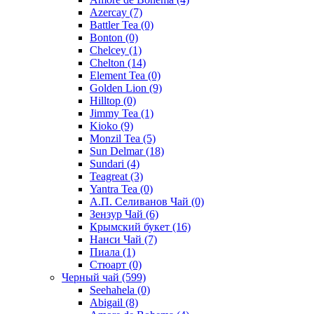
Azercay
(7)
Battler Tea
(0)
Bonton
(0)
Chelcey
(1)
Chelton
(14)
Element Tea
(0)
Golden Lion
(9)
Hilltop
(0)
Jimmy Tea
(1)
Kioko
(9)
Monzil Tea
(5)
Sun Delmar
(18)
Sundari
(4)
Teagreat
(3)
Yantra Tea
(0)
А.П. Селиванов Чай
(0)
Зензур Чай
(6)
Крымский букет
(16)
Нанси Чай
(7)
Пиала
(1)
Стюарт
(0)
Черный чай
(599)
Seehahela
(0)
Abigail
(8)