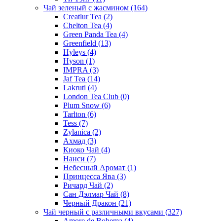
Чай зеленый с жасмином
(164)
Creatlur Tea
(2)
Chelton Tea
(4)
Green Panda Tea
(4)
Greenfield
(13)
Hyleys
(4)
Hyson
(1)
IMPRA
(3)
Jaf Tea
(14)
Lakruti
(4)
London Tea Club
(0)
Plum Snow
(6)
Tarlton
(6)
Tess
(7)
Zylanica
(2)
Ахмад
(3)
Киоко Чай
(4)
Нанси
(7)
Небесный Аромат
(1)
Принцесса Ява
(3)
Ричард Чай
(2)
Сан Дэлмар Чай
(8)
Черный Дракон
(21)
Чай черный с различными вкусами
(327)
Amore de Bohema
(4)