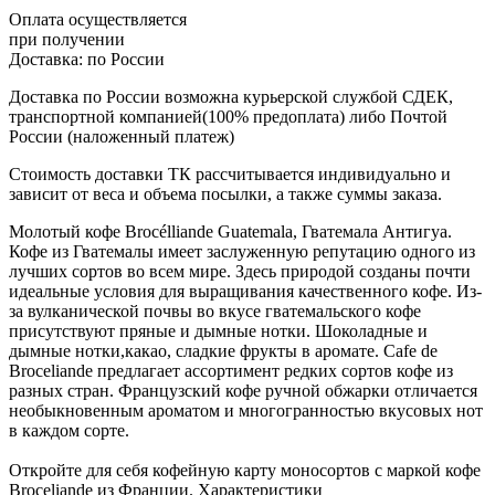
Оплата осуществляется
при получении
Доставка:
по России
Доставка по России возможна курьерской службой СДЕК,
транспортной компанией(100% предоплата) либо Почтой
России (наложенный платеж)
Стоимость доставки ТК рассчитывается индивидуально и
зависит от веса и объема посылки, а также суммы заказа.
Молотый кофе Brocélliande Guatemala, Гватемала Антигуа.
Кофе из Гватемалы имеет заслуженную репутацию одного из
лучших сортов во всем мире. Здесь природой созданы почти
идеальные условия для выращивания качественного кофе. Из-
за вулканической почвы во вкусе гватемальского кофе
присутствуют пряные и дымные нотки. Шоколадные и
дымные нотки,какао, сладкие фрукты в аромате. Cafe de
Broceliande предлагает ассортимент редких сортов кофе из
разных стран. Французский кофе ручной обжарки отличается
необыкновенным ароматом и многогранностью вкусовых нот
в каждом сорте.
Откройте для себя кофейную карту моносортов с маркой кофе
Broceliande из Франции. Характеристики