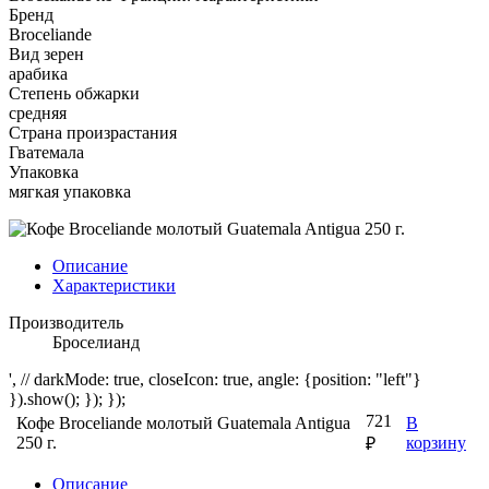
Бренд
Broceliande
Вид зерен
арабика
Степень обжарки
средняя
Страна произрастания
Гватемала
Упаковка
мягкая упаковка
Описание
Характеристики
Производитель
Броселианд
', // darkMode: true, closeIcon: true, angle: {position: "left"}
}).show(); }); });
721
Кофе Broceliande молотый Guatemala Antigua
В
250 г.
корзину
₽
Описание