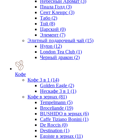
Небесный Аромат
(3)
Пиала Голд
(3)
Сент Клеирс
(3)
Табо
(2)
Той
(8)
Царский
(0)
Элемент
(7)
Элитный подарочный чай
(15)
Hyton
(12)
London Tea Club
(1)
Черный дракон
(2)
Кофе
Кофе 3 в 1
(14)
Golden Eagle
(2)
Нескафе 3 в 1
(1)
Кофе в зернах
(81)
Tempelmann
(5)
Broceliande
(19)
BUSHIDO в зернах
(6)
Caffe Tiziano Bonini
(1)
De Roccis
(0)
Destination
(1)
Egoiste в зернах
(11)