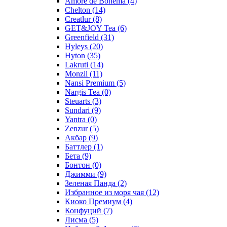
Amore de Bohema
(4)
Chelton
(14)
Creatlur
(8)
GET&JOY Tea
(6)
Greenfield
(31)
Hyleys
(20)
Hyton
(35)
Lakruti
(14)
Monzil
(11)
Nansi Premium
(5)
Nargis Tea
(0)
Steuarts
(3)
Sundari
(9)
Yantra
(0)
Zenzur
(5)
Акбар
(9)
Баттлер
(1)
Бета
(9)
Бонтон
(0)
Джимми
(9)
Зеленая Панда
(2)
Избранное из моря чая
(12)
Киоко Премиум
(4)
Конфуций
(7)
Лисма
(5)