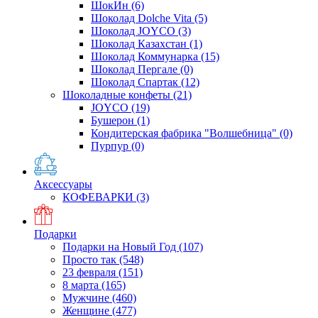
ШокИн
(6)
Шоколад Dolche Vita
(5)
Шоколад JOYCO
(3)
Шоколад Казахстан
(1)
Шоколад Коммунарка
(15)
Шоколад Пергале
(0)
Шоколад Спартак
(12)
Шоколадные конфеты
(21)
JOYCO
(19)
Бушерон
(1)
Кондитерская фабрика "Волшебница"
(0)
Пурпур
(0)
Аксессуары
КОФЕВАРКИ
(3)
Подарки
Подарки на Новый Год
(107)
Просто так
(548)
23 февраля
(151)
8 марта
(165)
Мужчине
(460)
Женщине
(477)