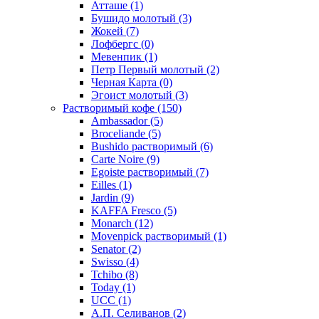
Атташе
(1)
Бушидо молотый
(3)
Жокей
(7)
Лофбергс
(0)
Мевенпик
(1)
Петр Первый молотый
(2)
Черная Карта
(0)
Эгоист молотый
(3)
Растворимый кофе
(150)
Ambassador
(5)
Broceliande
(5)
Bushido растворимый
(6)
Carte Noire
(9)
Egoiste растворимый
(7)
Eilles
(1)
Jardin
(9)
KAFFA Fresco
(5)
Monarch
(12)
Movenpick растворимый
(1)
Senator
(2)
Swisso
(4)
Tchibo
(8)
Today
(1)
UCC
(1)
А.П. Селиванов
(2)