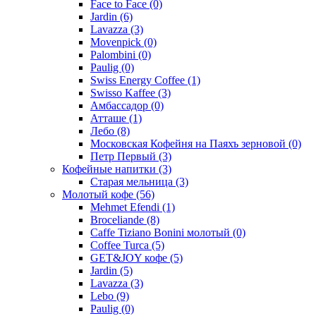
Face to Face
(0)
Jardin
(6)
Lavazza
(3)
Movenpick
(0)
Palombini
(0)
Paulig
(0)
Swiss Energy Coffee
(1)
Swisso Kaffee
(3)
Амбассадор
(0)
Атташе
(1)
Лебо
(8)
Московская Кофейня на Паяхъ зерновой
(0)
Петр Первый
(3)
Кофейные напитки
(3)
Старая мельница
(3)
Молотый кофе
(56)
Mehmet Efendi
(1)
Broceliande
(8)
Caffe Tiziano Bonini молотый
(0)
Coffee Turca
(5)
GET&JOY кофе
(5)
Jardin
(5)
Lavazza
(3)
Lebo
(9)
Paulig
(0)