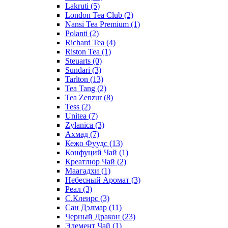
Lakruti
(5)
London Tea Club
(2)
Nansi Tea Premium
(1)
Polanti
(2)
Richard Tea
(4)
Riston Tea
(1)
Steuarts
(0)
Sundari
(3)
Tarlton
(13)
Tea Tang
(2)
Tea Zenzur
(8)
Tess
(2)
Unitea
(7)
Zylanica
(3)
Ахмад
(7)
Кежо Фуудс
(13)
Конфуций Чай
(1)
Креатлюр Чай
(2)
Маагадхи
(1)
Небесный Аромат
(3)
Реал
(3)
С.Клеирс
(3)
Сан Дэлмар
(11)
Черный Дракон
(23)
Элемент Чай
(1)