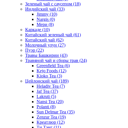
Зеленый чай с саусепом
(18)
Индийский чай
(33)
Jimmy
(10)
Nargis
(0)
Мери
(8)
Каркаде
(10)
Китайский зеленый чай
(61)
Китайский чай
(62)
Молочный улун
(27)
Пуэр
(22)
Травы Башкирии
(43)
Травяной чай и сборы трав
(24)
Greenfield Tea
(6)
Kejo Foods
(12)
Kioko Tea
(3)
Цейлонский чай
(189)
Heladiv Tea
(7)
Jaf Tea
(37)
Lakruti
(5)
Nansi Tea
(20)
Polanti
(8)
Sun Delmar Tea
(35)
Zenzur Tea
(19)
Креатлюр
(12)
Ти Тэнг
(11)