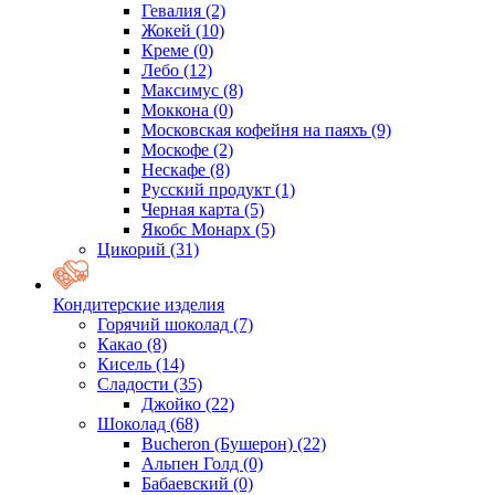
Гевалия
(2)
Жокей
(10)
Креме
(0)
Лебо
(12)
Максимус
(8)
Моккона
(0)
Московская кофейня на паяхъ
(9)
Москофе
(2)
Нескафе
(8)
Русский продукт
(1)
Черная карта
(5)
Якобс Монарх
(5)
Цикорий
(31)
Кондитерские изделия
Горячий шоколад
(7)
Какао
(8)
Кисель
(14)
Сладости
(35)
Джойко
(22)
Шоколад
(68)
Bucheron (Бушерон)
(22)
Альпен Голд
(0)
Бабаевский
(0)