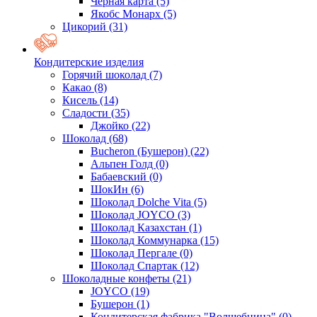
Черная карта
(5)
Якобс Монарх
(5)
Цикорий
(31)
Кондитерские изделия
Горячий шоколад
(7)
Какао
(8)
Кисель
(14)
Сладости
(35)
Джойко
(22)
Шоколад
(68)
Bucheron (Бушерон)
(22)
Альпен Голд
(0)
Бабаевский
(0)
ШокИн
(6)
Шоколад Dolche Vita
(5)
Шоколад JOYCO
(3)
Шоколад Казахстан
(1)
Шоколад Коммунарка
(15)
Шоколад Пергале
(0)
Шоколад Спартак
(12)
Шоколадные конфеты
(21)
JOYCO
(19)
Бушерон
(1)
Кондитерская фабрика "Волшебница"
(0)