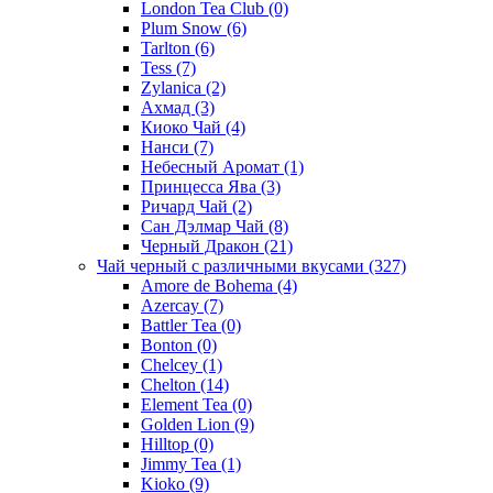
London Tea Club
(0)
Plum Snow
(6)
Tarlton
(6)
Tess
(7)
Zylanica
(2)
Ахмад
(3)
Киоко Чай
(4)
Нанси
(7)
Небесный Аромат
(1)
Принцесса Ява
(3)
Ричард Чай
(2)
Сан Дэлмар Чай
(8)
Черный Дракон
(21)
Чай черный с различными вкусами
(327)
Amore de Bohema
(4)
Azercay
(7)
Battler Tea
(0)
Bonton
(0)
Chelcey
(1)
Chelton
(14)
Element Tea
(0)
Golden Lion
(9)
Hilltop
(0)
Jimmy Tea
(1)
Kioko
(9)