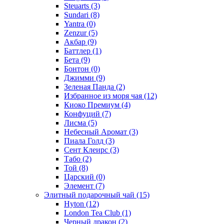
Steuarts
(3)
Sundari
(8)
Yantra
(0)
Zenzur
(5)
Акбар
(9)
Баттлер
(1)
Бета
(9)
Бонтон
(0)
Джимми
(9)
Зеленая Панда
(2)
Избранное из моря чая
(12)
Киоко Премиум
(4)
Конфуций
(7)
Лисма
(5)
Небесный Аромат
(3)
Пиала Голд
(3)
Сент Клеирс
(3)
Табо
(2)
Той
(8)
Царский
(0)
Элемент
(7)
Элитный подарочный чай
(15)
Hyton
(12)
London Tea Club
(1)
Черный дракон
(2)