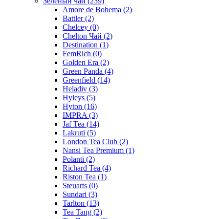
Зелёный чай
(239)
Amore de Bohema
(2)
Battler
(2)
Chelcey
(0)
Chelton Чай
(2)
Destination
(1)
FemRich
(0)
Golden Era
(2)
Green Panda
(4)
Greenfield
(14)
Heladiv
(3)
Hyleys
(5)
Hyton
(16)
IMPRA
(3)
Jaf Tea
(14)
Lakruti
(5)
London Tea Club
(2)
Nansi Tea Premium
(1)
Polanti
(2)
Richard Tea
(4)
Riston Tea
(1)
Steuarts
(0)
Sundari
(3)
Tarlton
(13)
Tea Tang
(2)