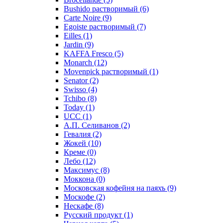
Bushido растворимый
(6)
Carte Noire
(9)
Egoiste растворимый
(7)
Eilles
(1)
Jardin
(9)
KAFFA Fresco
(5)
Monarch
(12)
Movenpick растворимый
(1)
Senator
(2)
Swisso
(4)
Tchibo
(8)
Today
(1)
UCC
(1)
А.П. Селиванов
(2)
Гевалия
(2)
Жокей
(10)
Креме
(0)
Лебо
(12)
Максимус
(8)
Моккона
(0)
Московская кофейня на паяхъ
(9)
Москофе
(2)
Нескафе
(8)
Русский продукт
(1)