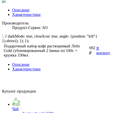
Описание
Характеристики
Производитель
Продукт-Сервис АО
', // darkMode: true, closeIcon: true, angle: {position: "left"}
}).show(); }); });
Подарочный набор кофе растворимый Лебо
692
В
Gold сублимированный 2 банки по 100г. +
корзину
₽
кружка 330мл.
Описание
Характеристики
Каталог продукции
Чай