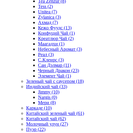
Tea Zenzur
(8)
Tess
(2)
Unitea
(7)
Zylanica
(3)
Ахмад
(7)
Кежо Фуудс
(13)
Конфуций Чай
(1)
Креатлюр Чай
(2)
Маагадхи
(1)
Небесный Аромат
(3)
Реал
(3)
С.Клеирс
(3)
Сан Дэлмар
(11)
Черный Дракон
(23)
Элемент Чай
(1)
Зеленый чай с саусепом
(18)
Индийский чай
(33)
Jimmy
(10)
Nargis
(0)
Мери
(8)
Каркаде
(10)
Китайский зеленый чай
(61)
Китайский чай
(62)
Молочный улун
(27)
Пуэр
(22)