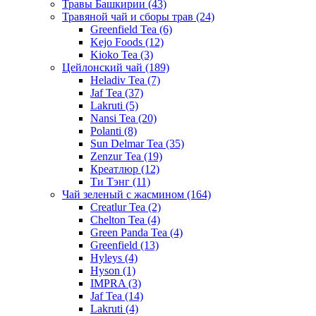
Травы Башкирии
(43)
Травяной чай и сборы трав
(24)
Greenfield Tea
(6)
Kejo Foods
(12)
Kioko Tea
(3)
Цейлонский чай
(189)
Heladiv Tea
(7)
Jaf Tea
(37)
Lakruti
(5)
Nansi Tea
(20)
Polanti
(8)
Sun Delmar Tea
(35)
Zenzur Tea
(19)
Креатлюр
(12)
Ти Тэнг
(11)
Чай зеленый с жасмином
(164)
Creatlur Tea
(2)
Chelton Tea
(4)
Green Panda Tea
(4)
Greenfield
(13)
Hyleys
(4)
Hyson
(1)
IMPRA
(3)
Jaf Tea
(14)
Lakruti
(4)