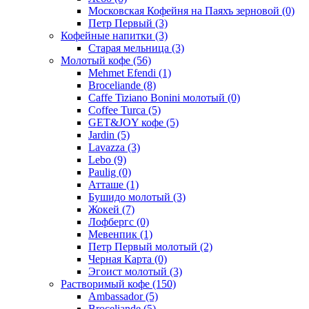
Московская Кофейня на Паяхъ зерновой
(0)
Петр Первый
(3)
Кофейные напитки
(3)
Старая мельница
(3)
Молотый кофе
(56)
Mehmet Efendi
(1)
Broceliande
(8)
Caffe Tiziano Bonini молотый
(0)
Coffee Turca
(5)
GET&JOY кофе
(5)
Jardin
(5)
Lavazza
(3)
Lebo
(9)
Paulig
(0)
Атташе
(1)
Бушидо молотый
(3)
Жокей
(7)
Лофбергс
(0)
Мевенпик
(1)
Петр Первый молотый
(2)
Черная Карта
(0)
Эгоист молотый
(3)
Растворимый кофе
(150)
Ambassador
(5)
Broceliande
(5)