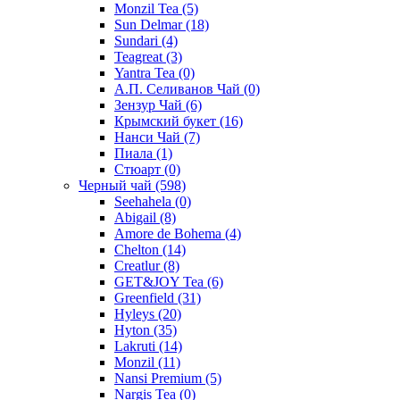
Monzil Tea
(5)
Sun Delmar
(18)
Sundari
(4)
Teagreat
(3)
Yantra Tea
(0)
А.П. Селиванов Чай
(0)
Зензур Чай
(6)
Крымский букет
(16)
Нанси Чай
(7)
Пиала
(1)
Стюарт
(0)
Черный чай
(598)
Seehahela
(0)
Abigail
(8)
Amore de Bohema
(4)
Chelton
(14)
Creatlur
(8)
GET&JOY Tea
(6)
Greenfield
(31)
Hyleys
(20)
Hyton
(35)
Lakruti
(14)
Monzil
(11)
Nansi Premium
(5)
Nargis Tea
(0)