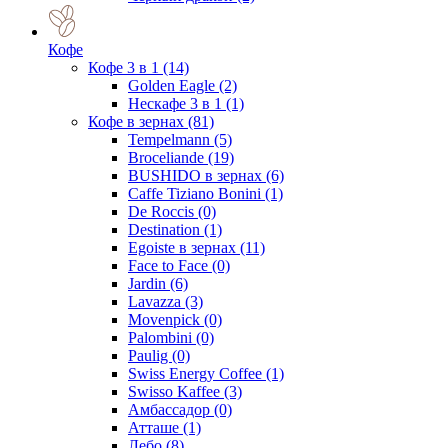
Кофе
Кофе 3 в 1
(14)
Golden Eagle
(2)
Нескафе 3 в 1
(1)
Кофе в зернах
(81)
Tempelmann
(5)
Broceliande
(19)
BUSHIDO в зернах
(6)
Caffe Tiziano Bonini
(1)
De Roccis
(0)
Destination
(1)
Egoiste в зернах
(11)
Face to Face
(0)
Jardin
(6)
Lavazza
(3)
Movenpick
(0)
Palombini
(0)
Paulig
(0)
Swiss Energy Coffee
(1)
Swisso Kaffee
(3)
Амбассадор
(0)
Атташе
(1)
Лебо
(8)