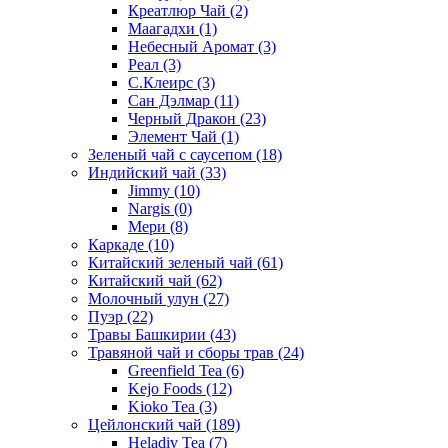
Креатлюр Чай
(2)
Маагадхи
(1)
Небесный Аромат
(3)
Реал
(3)
С.Клеирс
(3)
Сан Дэлмар
(11)
Черный Дракон
(23)
Элемент Чай
(1)
Зеленый чай с саусепом
(18)
Индийский чай
(33)
Jimmy
(10)
Nargis
(0)
Мери
(8)
Каркаде
(10)
Китайский зеленый чай
(61)
Китайский чай
(62)
Молочный улун
(27)
Пуэр
(22)
Травы Башкирии
(43)
Травяной чай и сборы трав
(24)
Greenfield Tea
(6)
Kejo Foods
(12)
Kioko Tea
(3)
Цейлонский чай
(189)
Heladiv Tea
(7)