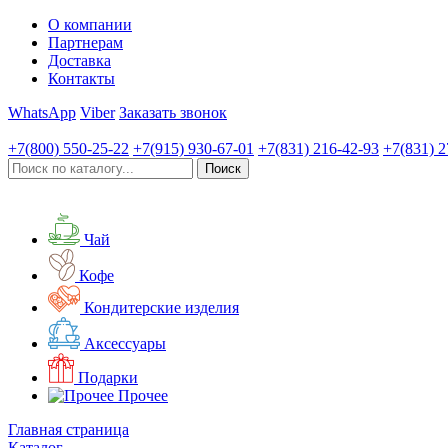
О компании
Партнерам
Доставка
Контакты
WhatsApp
Viber
Заказать звонок
+7(800)
550-25-22
+7(915)
930-67-01
+7(831)
216-42-93
+7(831)
2
Чай
Кофе
Кондитерские изделия
Аксессуары
Подарки
Прочее
Главная страница
Каталог