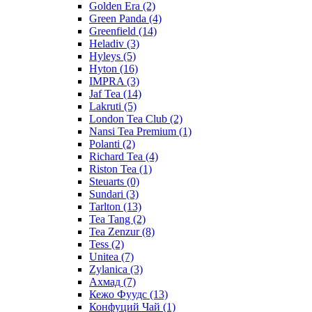
Golden Era
(2)
Green Panda
(4)
Greenfield
(14)
Heladiv
(3)
Hyleys
(5)
Hyton
(16)
IMPRA
(3)
Jaf Tea
(14)
Lakruti
(5)
London Tea Club
(2)
Nansi Tea Premium
(1)
Polanti
(2)
Richard Tea
(4)
Riston Tea
(1)
Steuarts
(0)
Sundari
(3)
Tarlton
(13)
Tea Tang
(2)
Tea Zenzur
(8)
Tess
(2)
Unitea
(7)
Zylanica
(3)
Ахмад
(7)
Кежо Фуудс
(13)
Конфуций Чай
(1)