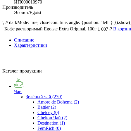
ИП000010970
Производитель
Эгоист/Egoist
', // darkMode: true, closeIcon: true, angle: {position: "left"} }).show()
Кофе растворимый Egoiste Extra Original, 100г
В корзи
1 007 ₽
Описание
Характеристики
Каталог продукции
Чай
Зелёный чай
(239)
Amore de Bohema
(2)
Battler
(2)
Chelcey
(0)
Chelton Чай
(2)
Destination
(1)
FemRich
(0)