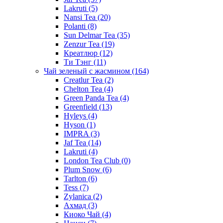
Lakruti
(5)
Nansi Tea
(20)
Polanti
(8)
Sun Delmar Tea
(35)
Zenzur Tea
(19)
Креатлюр
(12)
Ти Тэнг
(11)
Чай зеленый с жасмином
(164)
Creatlur Tea
(2)
Chelton Tea
(4)
Green Panda Tea
(4)
Greenfield
(13)
Hyleys
(4)
Hyson
(1)
IMPRA
(3)
Jaf Tea
(14)
Lakruti
(4)
London Tea Club
(0)
Plum Snow
(6)
Tarlton
(6)
Tess
(7)
Zylanica
(2)
Ахмад
(3)
Киоко Чай
(4)