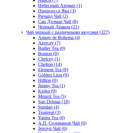
Нанси
(7)
Небесный Аромат
(1)
Принцесса Ява
(3)
Ричард Чай
(2)
Сан Дэлмар Чай
(8)
Черный Дракон
(21)
Чай черный с различными вкусами
(327)
Amore de Bohema
(4)
Azercay
(7)
Battler Tea
(0)
Bonton
(0)
Chelcey
(1)
Chelton
(14)
Element Tea
(0)
Golden Lion
(9)
Hilltop
(0)
Jimmy Tea
(1)
Kioko
(9)
Monzil Tea
(5)
Sun Delmar
(18)
Sundari
(4)
Teagreat
(3)
Yantra Tea
(0)
А.П. Селиванов Чай
(0)
Зензур Чай
(6)