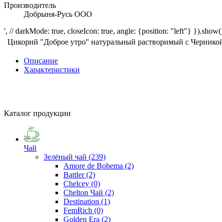
Производитель
Добрыня-Русь ООО
', // darkMode: true, closeIcon: true, angle: {position: "left"} }).show()
Цикорий "Доброе утро" натуральный растворимый с Черникой,
Описание
Характеристики
Каталог продукции
Чай
Зелёный чай
(239)
Amore de Bohema
(2)
Battler
(2)
Chelcey
(0)
Chelton Чай
(2)
Destination
(1)
FemRich
(0)
Golden Era
(2)