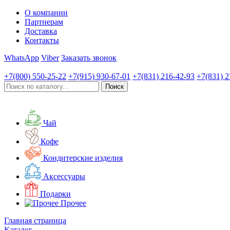
О компании
Партнерам
Доставка
Контакты
WhatsApp
Viber
Заказать звонок
+7(800)
550-25-22
+7(915)
930-67-01
+7(831)
216-42-93
+7(831)
2
Чай
Кофе
Кондитерские изделия
Аксессуары
Подарки
Прочее
Главная страница
Каталог