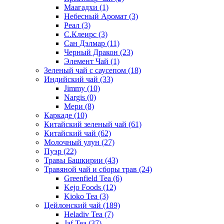
Маагадхи
(1)
Небесный Аромат
(3)
Реал
(3)
С.Клеирс
(3)
Сан Дэлмар
(11)
Черный Дракон
(23)
Элемент Чай
(1)
Зеленый чай с саусепом
(18)
Индийский чай
(33)
Jimmy
(10)
Nargis
(0)
Мери
(8)
Каркаде
(10)
Китайский зеленый чай
(61)
Китайский чай
(62)
Молочный улун
(27)
Пуэр
(22)
Травы Башкирии
(43)
Травяной чай и сборы трав
(24)
Greenfield Tea
(6)
Kejo Foods
(12)
Kioko Tea
(3)
Цейлонский чай
(189)
Heladiv Tea
(7)
Jaf Tea
(37)