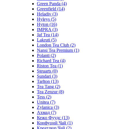
Green Panda
(4)
Greenfield
(14)
Heladiv
(3)
Hyleys
(5)
Hyton
(16)
IMPRA
(3)
Jaf Tea
(14)
Lakruti
(5)
London Tea Club
(2)
Nansi Tea Premium
(1)
Polanti
(2)
Richard Tea
(4)
Riston Tea
(1)
Steuarts
(0)
Sundari
(3)
Tarlton
(13)
Tea Tang
(2)
Tea Zenzur
(8)
Tess
(2)
Unitea
(7)
Zylanica
(3)
Ахмад
(7)
Кежо Фуудс
(13)
Конфуций Чай
(1)
Креатлюр Чай
(2)