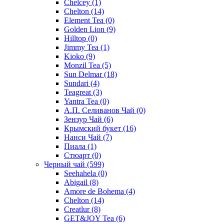
Chelcey
(1)
Chelton
(14)
Element Tea
(0)
Golden Lion
(9)
Hilltop
(0)
Jimmy Tea
(1)
Kioko
(9)
Monzil Tea
(5)
Sun Delmar
(18)
Sundari
(4)
Teagreat
(3)
Yantra Tea
(0)
А.П. Селиванов Чай
(0)
Зензур Чай
(6)
Крымский букет
(16)
Нанси Чай
(7)
Пиала
(1)
Стюарт
(0)
Черный чай
(599)
Seehahela
(0)
Abigail
(8)
Amore de Bohema
(4)
Chelton
(14)
Creatlur
(8)
GET&JOY Tea
(6)