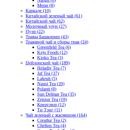
Nargis
(0)
Мери
(8)
Каркаде
(10)
Китайский зеленый чай
(61)
Китайский чай
(62)
Молочный улун
(27)
Пуэр
(22)
Травы Башкирии
(43)
Травяной чай и сборы трав
(24)
Greenfield Tea
(6)
Kejo Foods
(12)
Kioko Tea
(3)
Цейлонский чай
(189)
Heladiv Tea
(7)
Jaf Tea
(37)
Lakruti
(5)
Nansi Tea
(20)
Polanti
(8)
Sun Delmar Tea
(35)
Zenzur Tea
(19)
Креатлюр
(12)
Ти Тэнг
(11)
Чай зеленый с жасмином
(164)
Creatlur Tea
(2)
Chelton Tea
(4)