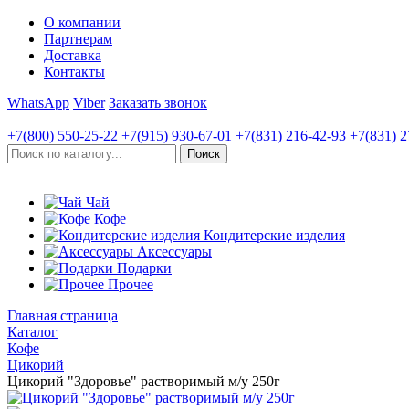
О компании
Партнерам
Доставка
Контакты
WhatsApp
Viber
Заказать звонок
+7(800)
550-25-22
+7(915)
930-67-01
+7(831)
216-42-93
+7(831)
2
Чай
Кофе
Кондитерские изделия
Аксессуары
Подарки
Прочее
Главная страница
Каталог
Кофе
Цикорий
Цикорий "Здоровье" растворимый м/у 250г