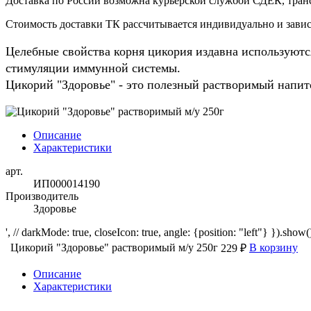
Доставка по России возможна курьерской службой СДЕК, тран
Стоимость доставки ТК рассчитывается индивидуально и зависи
Целебные свойства корня цикория издавна используютс
стимуляции иммунной системы.
Цикорий "Здоровье" - это полезный растворимый напито
Описание
Характеристики
арт.
ИП000014190
Производитель
Здоровье
', // darkMode: true, closeIcon: true, angle: {position: "left"} }).show()
Цикорий "Здоровье" растворимый м/у 250г
В корзину
229 ₽
Описание
Характеристики