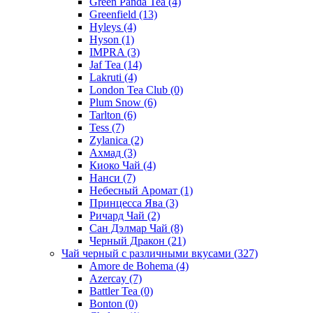
Green Panda Tea
(4)
Greenfield
(13)
Hyleys
(4)
Hyson
(1)
IMPRA
(3)
Jaf Tea
(14)
Lakruti
(4)
London Tea Club
(0)
Plum Snow
(6)
Tarlton
(6)
Tess
(7)
Zylanica
(2)
Ахмад
(3)
Киоко Чай
(4)
Нанси
(7)
Небесный Аромат
(1)
Принцесса Ява
(3)
Ричард Чай
(2)
Сан Дэлмар Чай
(8)
Черный Дракон
(21)
Чай черный с различными вкусами
(327)
Amore de Bohema
(4)
Azercay
(7)
Battler Tea
(0)
Bonton
(0)