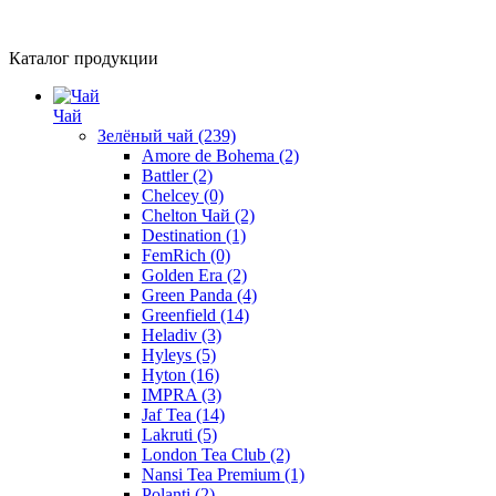
Каталог продукции
Чай
Зелёный чай
(239)
Amore de Bohema
(2)
Battler
(2)
Chelcey
(0)
Chelton Чай
(2)
Destination
(1)
FemRich
(0)
Golden Era
(2)
Green Panda
(4)
Greenfield
(14)
Heladiv
(3)
Hyleys
(5)
Hyton
(16)
IMPRA
(3)
Jaf Tea
(14)
Lakruti
(5)
London Tea Club
(2)
Nansi Tea Premium
(1)
Polanti
(2)