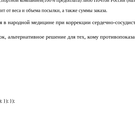
спортной компанией(100% предоплата) либо Почтой России (на
т от веса и объема посылки, а также суммы заказа.
я в народной медицине при коррекции сердечно-сосудист
к, альтернативное решение для тех, кому противопоказа
; }); });