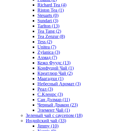
Richard Tea
(4)
Riston Tea
(1)
Steuarts
(0)
Sundari
(3)
Tarlton
(13)
Tea Tang
(2)
Tea Zenzur
(8)
Tess
(2)
Unitea
(7)
Zylanica
(3)
Ахмад
(7)
Кежо Фуудс
(13)
Конфуций Чай
(1)
Креатлюр Чай
(2)
Маагадхи
(1)
Небесный Аромат
(3)
Реал
(3)
С.Клеирс
(3)
Сан Дэлмар
(11)
Черный Дракон
(23)
Элемент Чай
(1)
Зеленый чай с саусепом
(18)
Индийский чай
(33)
Jimmy
(10)