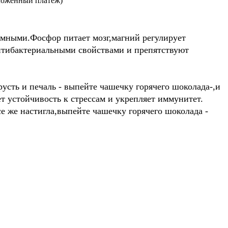
ложенный платеж)
мными.Фосфор питает мозг,магний регулирует
нтибактериальными свойствами и препятствуют
усть и печаль - выпейте чашечку горячего шоколада-,и
 устойчивость к стрессам и укрепляет иммунитет.
 же настигла,выпейте чашечку горячего шоколада -