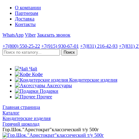
О компании
Партнерам
Доставка
Контакты
WhatsApp
Viber
Заказать звонок
+7(800)
550-25-22
+7(915)
930-67-01
+7(831)
216-42-93
+7(831)
2
Чай
Кофе
Кондитерские изделия
Аксессуары
Подарки
Прочее
Главная страница
Каталог
Кондитерские изделия
Горячий шоколад
Гор.Шок."Аристократ"классический т/у 500г