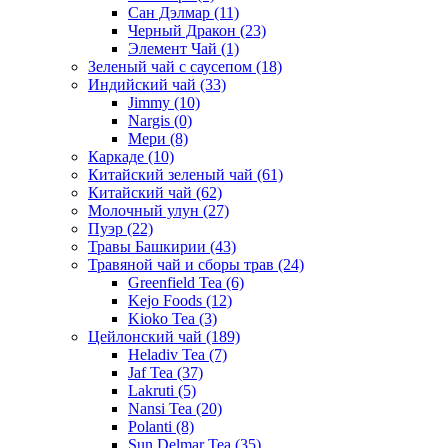
Сан Дэлмар
(11)
Черный Дракон
(23)
Элемент Чай
(1)
Зеленый чай с саусепом
(18)
Индийский чай
(33)
Jimmy
(10)
Nargis
(0)
Мери
(8)
Каркаде
(10)
Китайский зеленый чай
(61)
Китайский чай
(62)
Молочный улун
(27)
Пуэр
(22)
Травы Башкирии
(43)
Травяной чай и сборы трав
(24)
Greenfield Tea
(6)
Kejo Foods
(12)
Kioko Tea
(3)
Цейлонский чай
(189)
Heladiv Tea
(7)
Jaf Tea
(37)
Lakruti
(5)
Nansi Tea
(20)
Polanti
(8)
Sun Delmar Tea
(35)