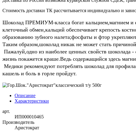
Доставка по России возможна курьерской службой СДЕК, тран
Стоимость доставки ТК рассчитывается индивидуально и зависи
Шоколад ПРЕМИУМ-класса богат кальцием,магнием и ф
клеточный обмен,кальций обеспечивает крепость кост
образованию зубного налета;фосфаты и фтор укрепляют
Таким образом,шоколад никак не может стать причиной
Пажалуй,одно из наиболее ценных свойств шоколада - е
жизнь покажется краше.Ведь содержащийся здесь магни
Медики рекомендуют потреблять шоколад для профилакт
кашель и боль в горле пройдут.
Описание
Характеристики
арт.
ИП000010465
Производитель
Аристократ