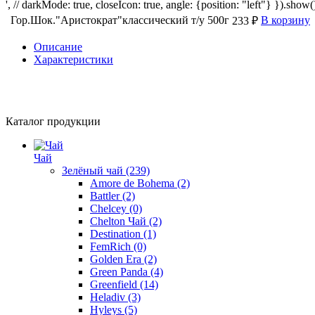
', // darkMode: true, closeIcon: true, angle: {position: "left"} }).show()
Гор.Шок."Аристократ"классический т/у 500г
В корзину
233 ₽
Описание
Характеристики
Каталог продукции
Чай
Зелёный чай
(239)
Amore de Bohema
(2)
Battler
(2)
Chelcey
(0)
Chelton Чай
(2)
Destination
(1)
FemRich
(0)
Golden Era
(2)
Green Panda
(4)
Greenfield
(14)
Heladiv
(3)
Hyleys
(5)