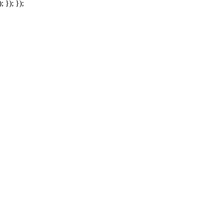
; }); });