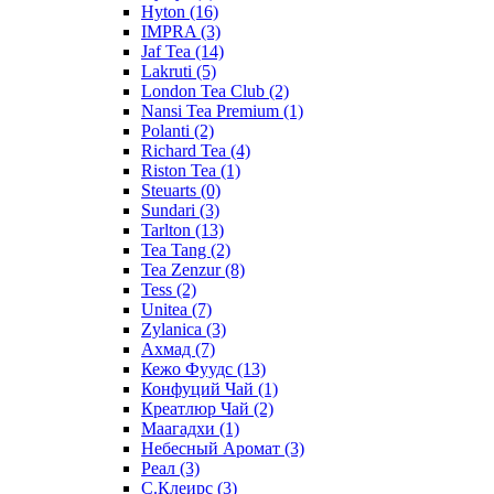
Hyton
(16)
IMPRA
(3)
Jaf Tea
(14)
Lakruti
(5)
London Tea Club
(2)
Nansi Tea Premium
(1)
Polanti
(2)
Richard Tea
(4)
Riston Tea
(1)
Steuarts
(0)
Sundari
(3)
Tarlton
(13)
Tea Tang
(2)
Tea Zenzur
(8)
Tess
(2)
Unitea
(7)
Zylanica
(3)
Ахмад
(7)
Кежо Фуудс
(13)
Конфуций Чай
(1)
Креатлюр Чай
(2)
Маагадхи
(1)
Небесный Аромат
(3)
Реал
(3)
С.Клеирс
(3)