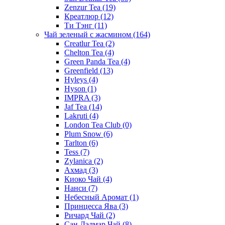
Zenzur Tea
(19)
Креатлюр
(12)
Ти Тэнг
(11)
Чай зеленый с жасмином
(164)
Creatlur Tea
(2)
Chelton Tea
(4)
Green Panda Tea
(4)
Greenfield
(13)
Hyleys
(4)
Hyson
(1)
IMPRA
(3)
Jaf Tea
(14)
Lakruti
(4)
London Tea Club
(0)
Plum Snow
(6)
Tarlton
(6)
Tess
(7)
Zylanica
(2)
Ахмад
(3)
Киоко Чай
(4)
Нанси
(7)
Небесный Аромат
(1)
Принцесса Ява
(3)
Ричард Чай
(2)
Сан Дэлмар Чай
(8)