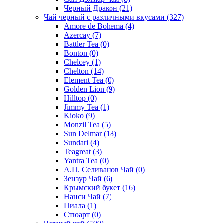
Черный Дракон
(21)
Чай черный с различными вкусами
(327)
Amore de Bohema
(4)
Azercay
(7)
Battler Tea
(0)
Bonton
(0)
Chelcey
(1)
Chelton
(14)
Element Tea
(0)
Golden Lion
(9)
Hilltop
(0)
Jimmy Tea
(1)
Kioko
(9)
Monzil Tea
(5)
Sun Delmar
(18)
Sundari
(4)
Teagreat
(3)
Yantra Tea
(0)
А.П. Селиванов Чай
(0)
Зензур Чай
(6)
Крымский букет
(16)
Нанси Чай
(7)
Пиала
(1)
Стюарт
(0)