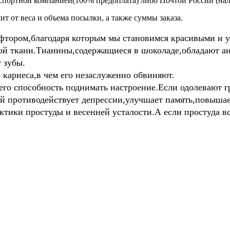
спортной компанией(100% предоплата) либо Почтой России (на
т от веса и объема посылки, а также суммы заказа.
тором,благодаря которым мы становимся красивыми и у
ной ткани.Тианины,содержащиеся в шоколаде,обладают а
 зубы.
 кариеса,в чем его незаслуженно обвиняют.
го способность поднимать настроение.Если одолевают гр
й противодействует депрессии,улучшает память,повышает
ики простуды и весенней усталости.А если простуда все