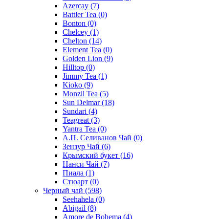
Azercay
(7)
Battler Tea
(0)
Bonton
(0)
Chelcey
(1)
Chelton
(14)
Element Tea
(0)
Golden Lion
(9)
Hilltop
(0)
Jimmy Tea
(1)
Kioko
(9)
Monzil Tea
(5)
Sun Delmar
(18)
Sundari
(4)
Teagreat
(3)
Yantra Tea
(0)
А.П. Селиванов Чай
(0)
Зензур Чай
(6)
Крымский букет
(16)
Нанси Чай
(7)
Пиала
(1)
Стюарт
(0)
Черный чай
(598)
Seehahela
(0)
Abigail
(8)
Amore de Bohema
(4)