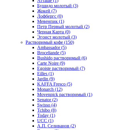
Атташе
(1)
Бушидо молотый
(3)
Жокей
(7)
Лофбергс
(0)
Мевенпик
(1)
Петр Первый молотый
(2)
Черная Карта
(0)
Эгоист молотый
(3)
Растворимый кофе
(150)
Ambassador
(5)
Broceliande
(5)
Bushido растворимый
(6)
Carte Noire
(9)
Egoiste растворимый
(7)
Eilles
(1)
Jardin
(9)
KAFFA Fresco
(5)
Monarch
(12)
Movenpick растворимый
(1)
Senator
(2)
Swisso
(4)
Tchibo
(8)
Today
(1)
UCC
(1)
А.П. Селиванов
(2)