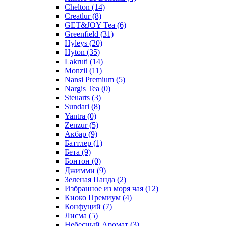
Chelton
(14)
Creatlur
(8)
GET&JOY Tea
(6)
Greenfield
(31)
Hyleys
(20)
Hyton
(35)
Lakruti
(14)
Monzil
(11)
Nansi Premium
(5)
Nargis Tea
(0)
Steuarts
(3)
Sundari
(8)
Yantra
(0)
Zenzur
(5)
Акбар
(9)
Баттлер
(1)
Бета
(9)
Бонтон
(0)
Джимми
(9)
Зеленая Панда
(2)
Избранное из моря чая
(12)
Киоко Премиум
(4)
Конфуций
(7)
Лисма
(5)
Небесный Аромат
(3)