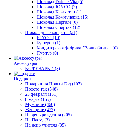
Шоколад Dolche Vita
(5)
Шоколад JOYCO
(3)
Шоколад Казахстан
(1)
Шоколад Коммунарка
(15)
Шоколад Пергале
(0)
Шоколад Спартак
(12)
Шоколадные конфеты
(21)
JOYCO
(19)
Бушерон
(1)
Кондитерская фабрика "Волшебница"
(0)
Пурпур
(0)
Аксессуары
КОФЕВАРКИ
(3)
Подарки
Подарки на Новый Год
(107)
Просто так
(548)
23 февраля
(151)
8 марта
(165)
Мужчине
(460)
Женщине
(477)
На день рождения
(205)
На Пасху
(3)
На день учителя
(35)