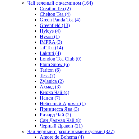
Чай зеленый с жасмином
(164)
Creatlur Tea
(2)
Chelton Tea
(4)
Green Panda Tea
(4)
Greenfield
(13)
Hyleys
(4)
Hyson
(1)
IMPRA
(3)
Jaf Tea
(14)
Lakruti
(4)
London Tea Club
(0)
Plum Snow
(6)
Tarlton
(6)
Tess
(7)
Zylanica
(2)
Ахмад
(3)
Киоко Чай
(4)
Нанси
(7)
Небесный Аромат
(1)
Принцесса Ява
(3)
Ричард Чай
(2)
Сан Дэлмар Чай
(8)
Черный Дракон
(21)
Чай черный с различными вкусами
(327)
Amore de Bohema
(4)