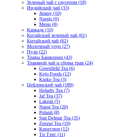
Зеленый чай с саусепом
(18)
Индийский чай
(33)
Jimmy
(10)
Nargis
(0)
Мери
(8)
Каркаде
(10)
Китайский зеленый чай
(61)
Китайский чай
(62)
Молочный улун
(27)
Пуэр
(22)
Травы Башкирии
(43)
Травяной чай и сборы трав
(24)
Greenfield Tea
(6)
Kejo Foods
(12)
Kioko Tea
(3)
Цейлонский чай
(189)
Heladiv Tea
(7)
Jaf Tea
(37)
Lakruti
(5)
Nansi Tea
(20)
Polanti
(8)
Sun Delmar Tea
(35)
Zenzur Tea
(19)
Креатлюр
(12)
Ти Тэнг
(11)