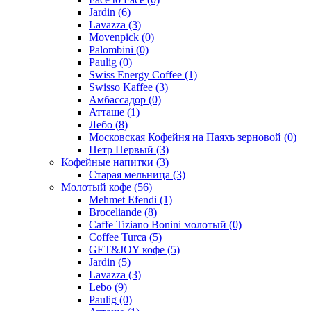
Jardin
(6)
Lavazza
(3)
Movenpick
(0)
Palombini
(0)
Paulig
(0)
Swiss Energy Coffee
(1)
Swisso Kaffee
(3)
Амбассадор
(0)
Атташе
(1)
Лебо
(8)
Московская Кофейня на Паяхъ зерновой
(0)
Петр Первый
(3)
Кофейные напитки
(3)
Старая мельница
(3)
Молотый кофе
(56)
Mehmet Efendi
(1)
Broceliande
(8)
Caffe Tiziano Bonini молотый
(0)
Coffee Turca
(5)
GET&JOY кофе
(5)
Jardin
(5)
Lavazza
(3)
Lebo
(9)
Paulig
(0)