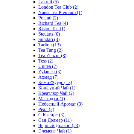
Lakruti
(5)
London Tea Club
(2)
Nansi Tea Premium
(1)
Polanti
(2)
Richard Tea
(4)
Riston Tea
(1)
Steuarts
(0)
Sundari
(3)
Tarlton
(13)
Tea Tang
(2)
Tea Zenzur
(8)
Tess
(2)
Unitea
(7)
Zylanica
(3)
Ахмад
(7)
Кежо Фуудс
(13)
Конфуций Чай
(1)
Креатлюр Чай
(2)
Маагадхи
(1)
Небесный Аромат
(3)
Реал
(3)
С.Клеирс
(3)
Сан Дэлмар
(11)
Черный Дракон
(23)
Элемент Чай
(1)