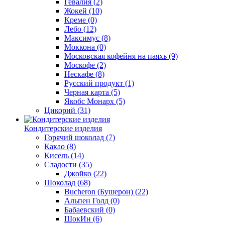
Гевалия
(2)
Жокей
(10)
Креме
(0)
Лебо
(12)
Максимус
(8)
Моккона
(0)
Московская кофейня на паяхъ
(9)
Москофе
(2)
Нескафе
(8)
Русский продукт
(1)
Черная карта
(5)
Якобс Монарх
(5)
Цикорий
(31)
Кондитерские изделия
Горячий шоколад
(7)
Какао
(8)
Кисель
(14)
Сладости
(35)
Джойко
(22)
Шоколад
(68)
Bucheron (Бушерон)
(22)
Альпен Голд
(0)
Бабаевский
(0)
ШокИн
(6)