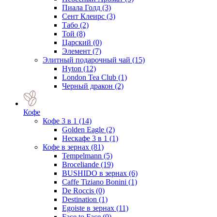
Пиала Голд
(3)
Сент Клеирс
(3)
Табо
(2)
Той
(8)
Царский
(0)
Элемент
(7)
Элитный подарочный чай
(15)
Hyton
(12)
London Tea Club
(1)
Черный дракон
(2)
Кофе
Кофе 3 в 1
(14)
Golden Eagle
(2)
Нескафе 3 в 1
(1)
Кофе в зернах
(81)
Tempelmann
(5)
Broceliande
(19)
BUSHIDO в зернах
(6)
Caffe Tiziano Bonini
(1)
De Roccis
(0)
Destination
(1)
Egoiste в зернах
(11)
Face to Face
(0)