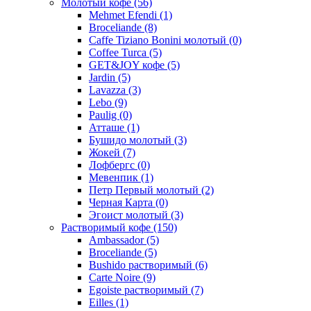
Молотый кофе
(56)
Mehmet Efendi
(1)
Broceliande
(8)
Caffe Tiziano Bonini молотый
(0)
Coffee Turca
(5)
GET&JOY кофе
(5)
Jardin
(5)
Lavazza
(3)
Lebo
(9)
Paulig
(0)
Атташе
(1)
Бушидо молотый
(3)
Жокей
(7)
Лофбергс
(0)
Мевенпик
(1)
Петр Первый молотый
(2)
Черная Карта
(0)
Эгоист молотый
(3)
Растворимый кофе
(150)
Ambassador
(5)
Broceliande
(5)
Bushido растворимый
(6)
Carte Noire
(9)
Egoiste растворимый
(7)
Eilles
(1)