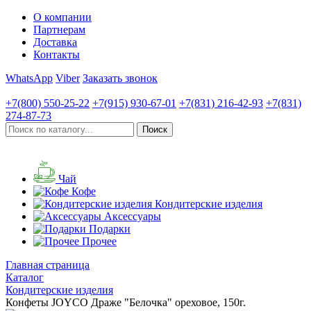
О компании
Партнерам
Доставка
Контакты
WhatsApp
Viber
Заказать звонок
+7(800)
550-25-22
+7(915)
930-67-01
+7(831)
216-42-93
+7(831)
274-87-73
Чай
Кофе
Кондитерские изделия
Аксессуары
Подарки
Прочее
Главная страница
Каталог
Кондитерские изделия
Конфеты JOYCO Драже "Белочка" ореховое, 150г.