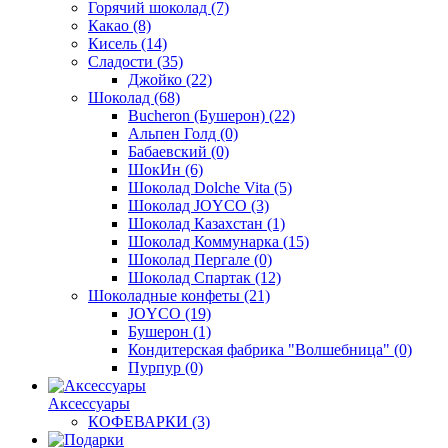
Горячий шоколад
(7)
Какао
(8)
Кисель
(14)
Сладости
(35)
Джойко
(22)
Шоколад
(68)
Bucheron (Бушерон)
(22)
Альпен Голд
(0)
Бабаевский
(0)
ШокИн
(6)
Шоколад Dolche Vita
(5)
Шоколад JOYCO
(3)
Шоколад Казахстан
(1)
Шоколад Коммунарка
(15)
Шоколад Пергале
(0)
Шоколад Спартак
(12)
Шоколадные конфеты
(21)
JOYCO
(19)
Бушерон
(1)
Кондитерская фабрика "Волшебница"
(0)
Пурпур
(0)
Аксессуары
КОФЕВАРКИ
(3)