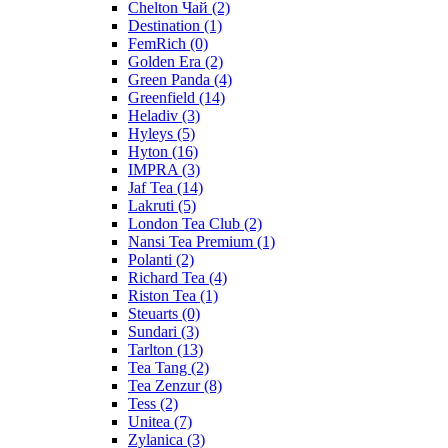
Chelton Чай
(2)
Destination
(1)
FemRich
(0)
Golden Era
(2)
Green Panda
(4)
Greenfield
(14)
Heladiv
(3)
Hyleys
(5)
Hyton
(16)
IMPRA
(3)
Jaf Tea
(14)
Lakruti
(5)
London Tea Club
(2)
Nansi Tea Premium
(1)
Polanti
(2)
Richard Tea
(4)
Riston Tea
(1)
Steuarts
(0)
Sundari
(3)
Tarlton
(13)
Tea Tang
(2)
Tea Zenzur
(8)
Tess
(2)
Unitea
(7)
Zylanica
(3)