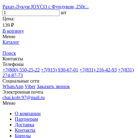
Рахат-Лукум JOYCO с Фундуком, 250г...
шт
Цена:
139 ₽
В корзину
Меню
Каталог
Поиск
Контакты
Телефоны
+7(800)
550-25-22
+7(915)
930-67-01
+7(831)
216-42-93
+7(831)
274-87-73
Социальные сети
WhatsApp
Viber
Заказать звонок
Электронная почта
chai.kofe.97@mail.ru
Меню
О компании
Партнерам
Доставка
Контакты
Бренды