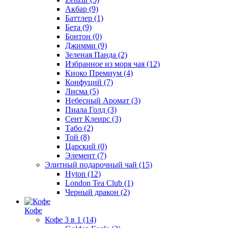
Акбар
(9)
Баттлер
(1)
Бета
(9)
Бонтон
(0)
Джимми
(9)
Зеленая Панда
(2)
Избранное из моря чая
(12)
Киоко Премиум
(4)
Конфуций
(7)
Лисма
(5)
Небесный Аромат
(3)
Пиала Голд
(3)
Сент Клеирс
(3)
Табо
(2)
Той
(8)
Царский
(0)
Элемент
(7)
Элитный подарочный чай
(15)
Hyton
(12)
London Tea Club
(1)
Черный дракон
(2)
Кофе
Кофе 3 в 1
(14)