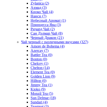
Zylanica
(2)
Ахмад
(3)
Киоко Чай
(4)
Нанси
(7)
Небесный Аромат
(1)
Принцесса Ява
(3)
Ричард Чай
(2)
Сан Дэлмар Чай
(8)
Черный Дракон
(21)
Чай черный с различными вкусами
(327)
Amore de Bohema
(4)
Azercay
(7)
Battler Tea
(0)
Bonton
(0)
Chelcey
(1)
Chelton
(14)
Element Tea
(0)
Golden Lion
(9)
Hilltop
(0)
Jimmy Tea
(1)
Kioko
(9)
Monzil Tea
(5)
Sun Delmar
(18)
Sundari
(4)
Teagreat
(3)