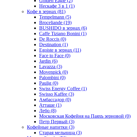
Golden Eagle
(2)
Нескафе 3 в 1
(1)
Кофе в зернах
(81)
Tempelmann
(5)
Broceliande
(19)
BUSHIDO в зернах
(6)
Caffe Tiziano Bonini
(1)
De Roccis
(0)
Destination
(1)
Egoiste в зернах
(11)
Face to Face
(0)
Jardin
(6)
Lavazza
(3)
Movenpick
(0)
Palombini
(0)
Paulig
(0)
Swiss Energy Coffee
(1)
Swisso Kaffee
(3)
Амбассадор
(0)
Атташе
(1)
Лебо
(8)
Московская Кофейня на Паяхъ зерновой
(0)
Петр Первый
(3)
Кофейные напитки
(3)
Старая мельница
(3)