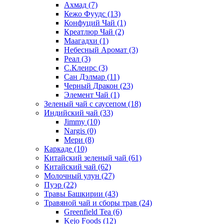
Ахмад
(7)
Кежо Фуудс
(13)
Конфуций Чай
(1)
Креатлюр Чай
(2)
Маагадхи
(1)
Небесный Аромат
(3)
Реал
(3)
С.Клеирс
(3)
Сан Дэлмар
(11)
Черный Дракон
(23)
Элемент Чай
(1)
Зеленый чай с саусепом
(18)
Индийский чай
(33)
Jimmy
(10)
Nargis
(0)
Мери
(8)
Каркаде
(10)
Китайский зеленый чай
(61)
Китайский чай
(62)
Молочный улун
(27)
Пуэр
(22)
Травы Башкирии
(43)
Травяной чай и сборы трав
(24)
Greenfield Tea
(6)
Kejo Foods
(12)