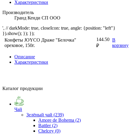
Характеристики
Производитель
Гранд Кенди СП ООО
', // darkMode: true, closeIcon: true, angle: {position: "left"}
}).show(); }); });
144.50
Конфеты JOYCO Драже "Белочка"
В
ореховое, 150г.
корзину
₽
Описание
Характеристики
Каталог продукции
Чай
Зелёный чай
(239)
Amore de Bohema
(2)
Battler
(2)
Chelcey
(0)