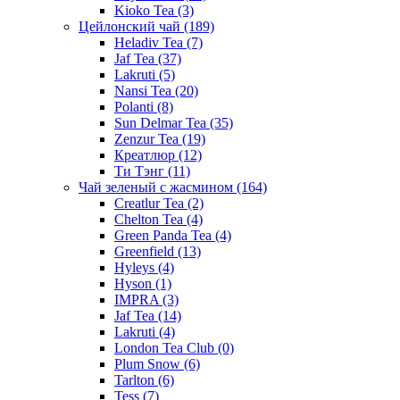
Kioko Tea
(3)
Цейлонский чай
(189)
Heladiv Tea
(7)
Jaf Tea
(37)
Lakruti
(5)
Nansi Tea
(20)
Polanti
(8)
Sun Delmar Tea
(35)
Zenzur Tea
(19)
Креатлюр
(12)
Ти Тэнг
(11)
Чай зеленый с жасмином
(164)
Creatlur Tea
(2)
Chelton Tea
(4)
Green Panda Tea
(4)
Greenfield
(13)
Hyleys
(4)
Hyson
(1)
IMPRA
(3)
Jaf Tea
(14)
Lakruti
(4)
London Tea Club
(0)
Plum Snow
(6)
Tarlton
(6)
Tess
(7)