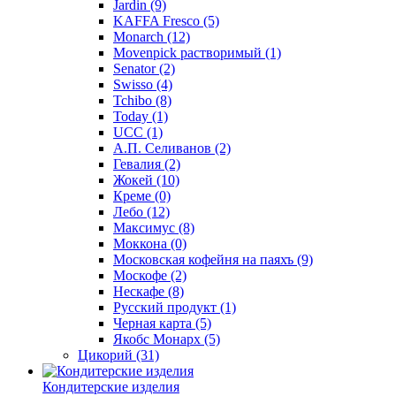
Jardin
(9)
KAFFA Fresco
(5)
Monarch
(12)
Movenpick растворимый
(1)
Senator
(2)
Swisso
(4)
Tchibo
(8)
Today
(1)
UCC
(1)
А.П. Селиванов
(2)
Гевалия
(2)
Жокей
(10)
Креме
(0)
Лебо
(12)
Максимус
(8)
Моккона
(0)
Московская кофейня на паяхъ
(9)
Москофе
(2)
Нескафе
(8)
Русский продукт
(1)
Черная карта
(5)
Якобс Монарх
(5)
Цикорий
(31)
Кондитерские изделия