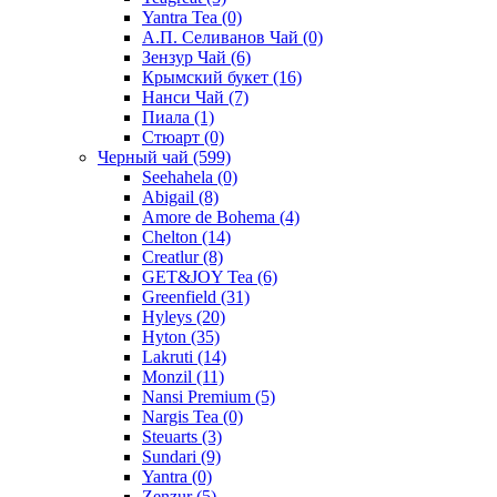
Yantra Tea
(0)
А.П. Селиванов Чай
(0)
Зензур Чай
(6)
Крымский букет
(16)
Нанси Чай
(7)
Пиала
(1)
Стюарт
(0)
Черный чай
(599)
Seehahela
(0)
Abigail
(8)
Amore de Bohema
(4)
Chelton
(14)
Creatlur
(8)
GET&JOY Tea
(6)
Greenfield
(31)
Hyleys
(20)
Hyton
(35)
Lakruti
(14)
Monzil
(11)
Nansi Premium
(5)
Nargis Tea
(0)
Steuarts
(3)
Sundari
(9)
Yantra
(0)
Zenzur
(5)