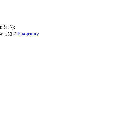
; }); });
г.
В корзину
153 ₽