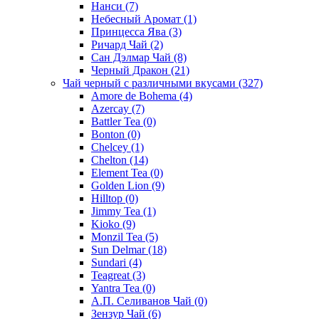
Нанси
(7)
Небесный Аромат
(1)
Принцесса Ява
(3)
Ричард Чай
(2)
Сан Дэлмар Чай
(8)
Черный Дракон
(21)
Чай черный с различными вкусами
(327)
Amore de Bohema
(4)
Azercay
(7)
Battler Tea
(0)
Bonton
(0)
Chelcey
(1)
Chelton
(14)
Element Tea
(0)
Golden Lion
(9)
Hilltop
(0)
Jimmy Tea
(1)
Kioko
(9)
Monzil Tea
(5)
Sun Delmar
(18)
Sundari
(4)
Teagreat
(3)
Yantra Tea
(0)
А.П. Селиванов Чай
(0)
Зензур Чай
(6)