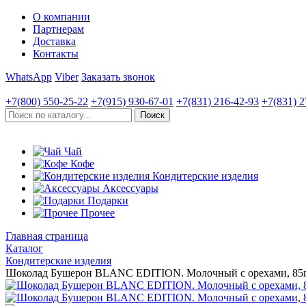
О компании
Партнерам
Доставка
Контакты
WhatsApp
Viber
Заказать звонок
+7(800)
550-25-22
+7(915)
930-67-01
+7(831)
216-42-93
+7(831)
2
Чай
Кофе
Кондитерские изделия
Аксессуары
Подарки
Прочее
Главная страница
Каталог
Кондитерские изделия
Шоколад Бушерон BLANC EDITION. Молочный с орехами, 85г