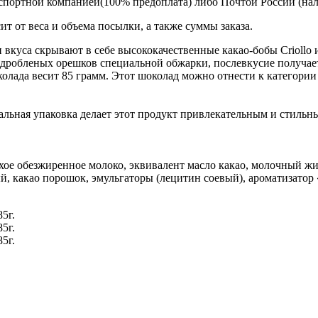
спортной компанией(100% предоплата) либо Почтой России (на
т от веса и объема посылки, а также суммы заказа.
 вкуса скрывают в себе высококачественные какао-бобы Criollo 
дробленых орешков специальной обжарки, послевкусие получает
олада весит 85 грамм. Этот шоколад можно отнести к категории
льная упаковка делает этот продукт привлекательным и стильны
сухое обезжиренное молоко, эквивалент масло какао, молочный ж
 какао порошок, эмульгаторы (лецитин соевый), ароматизатор 