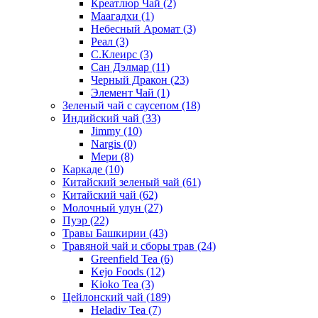
Креатлюр Чай
(2)
Маагадхи
(1)
Небесный Аромат
(3)
Реал
(3)
С.Клеирс
(3)
Сан Дэлмар
(11)
Черный Дракон
(23)
Элемент Чай
(1)
Зеленый чай с саусепом
(18)
Индийский чай
(33)
Jimmy
(10)
Nargis
(0)
Мери
(8)
Каркаде
(10)
Китайский зеленый чай
(61)
Китайский чай
(62)
Молочный улун
(27)
Пуэр
(22)
Травы Башкирии
(43)
Травяной чай и сборы трав
(24)
Greenfield Tea
(6)
Kejo Foods
(12)
Kioko Tea
(3)
Цейлонский чай
(189)
Heladiv Tea
(7)