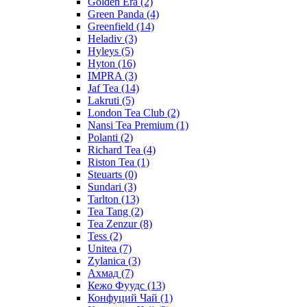
Golden Era
(2)
Green Panda
(4)
Greenfield
(14)
Heladiv
(3)
Hyleys
(5)
Hyton
(16)
IMPRA
(3)
Jaf Tea
(14)
Lakruti
(5)
London Tea Club
(2)
Nansi Tea Premium
(1)
Polanti
(2)
Richard Tea
(4)
Riston Tea
(1)
Steuarts
(0)
Sundari
(3)
Tarlton
(13)
Tea Tang
(2)
Tea Zenzur
(8)
Tess
(2)
Unitea
(7)
Zylanica
(3)
Ахмад
(7)
Кежо Фуудс
(13)
Конфуций Чай
(1)