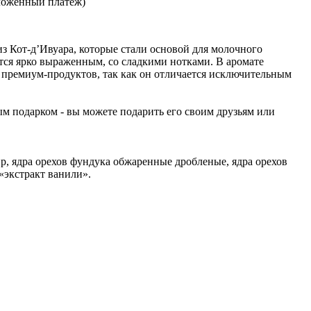
ложенный платеж)
из Кот-д’Ивуара, которые стали основой для молочного
ся ярко выраженным, со сладкими нотками. В аромате
 премиум-продуктов, так как он отличается исключительным
м подарком - вы можете подарить его своим друзьям или
ир, ядра орехов фундука обжаренные дробленые, ядра орехов
«экстракт ванили».