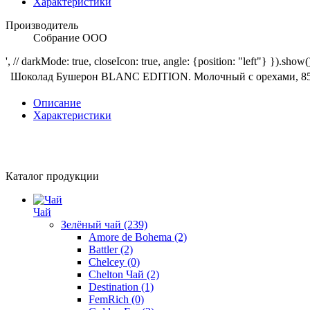
Характеристики
Производитель
Собрание ООО
', // darkMode: true, closeIcon: true, angle: {position: "left"} }).show()
Шоколад Бушерон BLANC EDITION. Молочный с орехами, 85
Описание
Характеристики
Каталог продукции
Чай
Зелёный чай
(239)
Amore de Bohema
(2)
Battler
(2)
Chelcey
(0)
Chelton Чай
(2)
Destination
(1)
FemRich
(0)