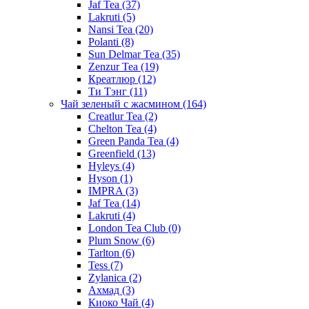
Jaf Tea
(37)
Lakruti
(5)
Nansi Tea
(20)
Polanti
(8)
Sun Delmar Tea
(35)
Zenzur Tea
(19)
Креатлюр
(12)
Ти Тэнг
(11)
Чай зеленый с жасмином
(164)
Creatlur Tea
(2)
Chelton Tea
(4)
Green Panda Tea
(4)
Greenfield
(13)
Hyleys
(4)
Hyson
(1)
IMPRA
(3)
Jaf Tea
(14)
Lakruti
(4)
London Tea Club
(0)
Plum Snow
(6)
Tarlton
(6)
Tess
(7)
Zylanica
(2)
Ахмад
(3)
Киоко Чай
(4)