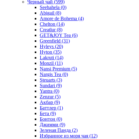
Черный чай
(599)
Seehahela
(0)
Abigail
(8)
Amore de Bohema
(4)
Chelton
(14)
Creatlur
(8)
GET&JOY Tea
(6)
Greenfield
(31)
Hyleys
(20)
Hyton
(35)
Lakruti
(14)
Monzil
(11)
Nansi Premium
(5)
Nargis Tea
(0)
Steuarts
(3)
Sundari
(9)
Yantra
(0)
Zenzur
(5)
Акбар
(9)
Баттлер
(1)
Бета
(9)
Бонтон
(0)
Джимми
(9)
Зеленая Панда
(2)
Избранное из моря чая
(12)