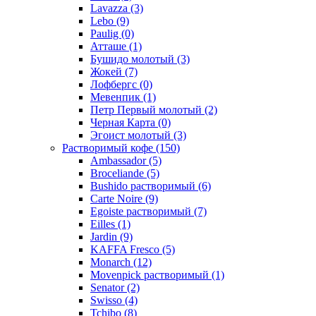
Lavazza
(3)
Lebo
(9)
Paulig
(0)
Атташе
(1)
Бушидо молотый
(3)
Жокей
(7)
Лофбергс
(0)
Мевенпик
(1)
Петр Первый молотый
(2)
Черная Карта
(0)
Эгоист молотый
(3)
Растворимый кофе
(150)
Ambassador
(5)
Broceliande
(5)
Bushido растворимый
(6)
Carte Noire
(9)
Egoiste растворимый
(7)
Eilles
(1)
Jardin
(9)
KAFFA Fresco
(5)
Monarch
(12)
Movenpick растворимый
(1)
Senator
(2)
Swisso
(4)
Tchibo
(8)