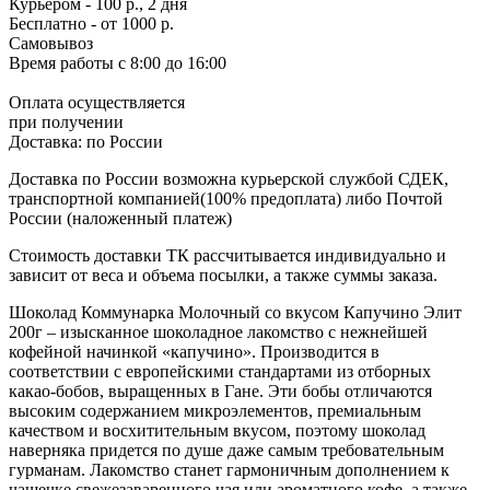
Курьером - 100 р., 2 дня
Бесплатно
- от 1000 р.
Самовывоз
Время работы
с 8:00 до 16:00
Оплата осуществляется
при получении
Доставка:
по России
Доставка по России возможна курьерской службой СДЕК,
транспортной компанией(100% предоплата) либо Почтой
России (наложенный платеж)
Стоимость доставки ТК рассчитывается индивидуально и
зависит от веса и объема посылки, а также суммы заказа.
Шоколад Коммунарка Молочный со вкусом Капучино Элит
200г – изысканное шоколадное лакомство с нежнейшей
кофейной начинкой «капучино». Производится в
соответствии с европейскими стандартами из отборных
какао-бобов, выращенных в Гане. Эти бобы отличаются
высоким содержанием микроэлементов, премиальным
качеством и восхитительным вкусом, поэтому шоколад
наверняка придется по душе даже самым требовательным
гурманам. Лакомство станет гармоничным дополнением к
чашечке свежезаваренного чая или ароматного кофе, а также