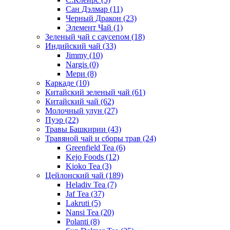
Сан Дэлмар
(11)
Черный Дракон
(23)
Элемент Чай
(1)
Зеленый чай с саусепом
(18)
Индийский чай
(33)
Jimmy
(10)
Nargis
(0)
Мери
(8)
Каркаде
(10)
Китайский зеленый чай
(61)
Китайский чай
(62)
Молочный улун
(27)
Пуэр
(22)
Травы Башкирии
(43)
Травяной чай и сборы трав
(24)
Greenfield Tea
(6)
Kejo Foods
(12)
Kioko Tea
(3)
Цейлонский чай
(189)
Heladiv Tea
(7)
Jaf Tea
(37)
Lakruti
(5)
Nansi Tea
(20)
Polanti
(8)