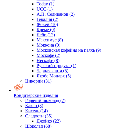
Today
(1)
UCC
(1)
А.П. Селиванов
(2)
Гевалия
(2)
Жокей
(10)
Креме
(0)
Лебо
(12)
Максимус
(8)
Моккона
(0)
Московская кофейня на паяхъ
(9)
Москофе
(2)
Нескафе
(8)
Русский продукт
(1)
Черная карта
(5)
Якобс Монарх
(5)
Цикорий
(31)
Кондитерские изделия
Горячий шоколад
(7)
Какао
(8)
Кисель
(14)
Сладости
(35)
Джойко
(22)
Шоколад
(68)