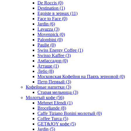
De Roccis
(0)
Destination
(1)
Egoiste в зернах
(11)
Face to Face
(0)
Jardin
(6)
Lavazza
(3)
Movenpick
(0)
Palombini
(0)
Paulig
(0)
Swiss Energy Coffee
(1)
Swisso Kaffee
(3)
Амбассадор
(0)
Атташе
(1)
Лебо
(8)
Московская Кофейня на Паяхъ зерновой
(0)
Петр Первый
(3)
Кофейные напитки
(3)
Старая мельница
(3)
Молотый кофе
(56)
Mehmet Efendi
(1)
Broceliande
(8)
Caffe Tiziano Bonini молотый
(0)
Coffee Turca
(5)
GET&JOY кофе
(5)
Jardin
(5)