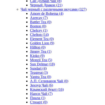
Сан Дэлмар Чай
(8)
Черный Дракон
(21)
Чай черный с различными вкусами
(327)
Amore de Bohema
(4)
Azercay
(7)
Battler Tea
(0)
Bonton
(0)
Chelcey
(1)
Chelton
(14)
Element Tea
(0)
Golden Lion
(9)
Hilltop
(0)
Jimmy Tea
(1)
Kioko
(9)
Monzil Tea
(5)
Sun Delmar
(18)
Sundari
(4)
Teagreat
(3)
Yantra Tea
(0)
А.П. Селиванов Чай
(0)
Зензур Чай
(6)
Крымский букет
(16)
Нанси Чай
(7)
Пиала
(1)
Стюарт
(0)