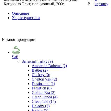
Капучино Элит, порционный, 200г.
корзину
₽
Описание
Характеристики
Каталог продукции
Чай
Зелёный чай
(239)
Amore de Bohema
(2)
Battler
(2)
Chelcey
(0)
Chelton Чай
(2)
Destination
(1)
FemRich
(0)
Golden Era
(2)
Green Panda
(4)
Greenfield
(14)
Heladiv
(3)
Hyleys
(5)