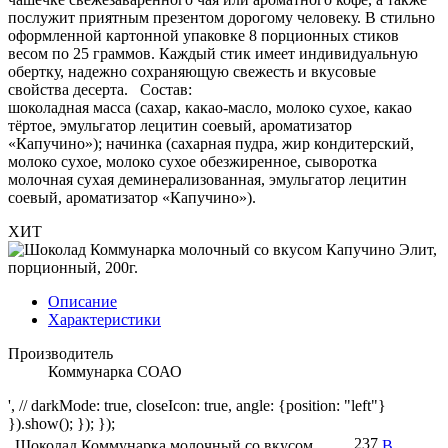
послужит приятным презентом дорогому человеку. В стильно
оформленной картонной упаковке 8 порционных стиков
весом по 25 граммов. Каждый стик имеет индивидуальную
обертку, надежно сохраняющую свежесть и вкусовые
свойства десерта. Состав:
шоколадная масса (сахар, какао-масло, молоко сухое, какао
тёртое, эмульгатор лецитин соевый, ароматизатор
«Капучино»); начинка (сахарная пудра, жир кондитерский,
молоко сухое, молоко сухое обезжиренное, сыворотка
молочная сухая деминерализованная, эмульгатор лецитин
соевый, ароматизатор «Капучино»).
ХИТ
Описание
Характеристики
Производитель
Коммунарка СОАО
', // darkMode: true, closeIcon: true, angle: {position: "left"}
}).show(); }); });
237
Шоколад Коммунарка молочный со вкусом
В