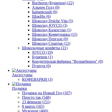
Bucheron (Бушерон)
(22)
Альпен Голд
(0)
Бабаевский
(0)
ШокИн
(6)
Шоколад Dolche Vita
(5)
Шоколад JOYCO
(3)
Шоколад Казахстан
(1)
Шоколад Коммунарка
(15)
Шоколад Пергале
(0)
Шоколад Спартак
(12)
Шоколадные конфеты
(21)
JOYCO
(19)
Бушерон
(1)
Кондитерская фабрика "Волшебница"
(0)
Пурпур
(0)
Аксессуары
КОФЕВАРКИ
(3)
Подарки
Подарки на Новый Год
(107)
Просто так
(548)
23 февраля
(151)
8 марта
(165)
Мужчине
(460)