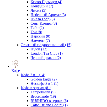
Киоко Премиум
(4)
Конфуций
(7)
Лисма
(5)
Небесный Аромат
(3)
Пиала Голд
(3)
Сент Клеирс
(3)
Табо
(2)
Той
(8)
Царский
(0)
Элемент
(7)
Элитный подарочный чай
(15)
Hyton
(12)
London Tea Club
(1)
Черный дракон
(2)
Кофе
Кофе 3 в 1
(14)
Golden Eagle
(2)
Нескафе 3 в 1
(1)
Кофе в зернах
(81)
Tempelmann
(5)
Broceliande
(19)
BUSHIDO в зернах
(6)
Caffe Tiziano Bonini
(1)