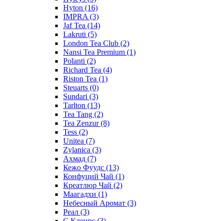
Hyton
(16)
IMPRA
(3)
Jaf Tea
(14)
Lakruti
(5)
London Tea Club
(2)
Nansi Tea Premium
(1)
Polanti
(2)
Richard Tea
(4)
Riston Tea
(1)
Steuarts
(0)
Sundari
(3)
Tarlton
(13)
Tea Tang
(2)
Tea Zenzur
(8)
Tess
(2)
Unitea
(7)
Zylanica
(3)
Ахмад
(7)
Кежо Фуудс
(13)
Конфуций Чай
(1)
Креатлюр Чай
(2)
Маагадхи
(1)
Небесный Аромат
(3)
Реал
(3)
С.Клеирс
(3)