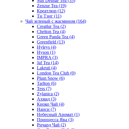
Sun Delmar Tea
(35)
Zenzur Tea
(19)
Креатлюр
(12)
Ти Тэнг
(11)
Чай зеленый с жасмином
(164)
Creatlur Tea
(2)
Chelton Tea
(4)
Green Panda Tea
(4)
Greenfield
(13)
Hyleys
(4)
Hyson
(1)
IMPRA
(3)
Jaf Tea
(14)
Lakruti
(4)
London Tea Club
(0)
Plum Snow
(6)
Tarlton
(6)
Tess
(7)
Zylanica
(2)
Ахмад
(3)
Киоко Чай
(4)
Нанси
(7)
Небесный Аромат
(1)
Принцесса Ява
(3)
Ричард Чай
(2)