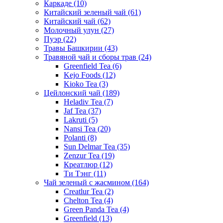
Каркаде
(10)
Китайский зеленый чай
(61)
Китайский чай
(62)
Молочный улун
(27)
Пуэр
(22)
Травы Башкирии
(43)
Травяной чай и сборы трав
(24)
Greenfield Tea
(6)
Kejo Foods
(12)
Kioko Tea
(3)
Цейлонский чай
(189)
Heladiv Tea
(7)
Jaf Tea
(37)
Lakruti
(5)
Nansi Tea
(20)
Polanti
(8)
Sun Delmar Tea
(35)
Zenzur Tea
(19)
Креатлюр
(12)
Ти Тэнг
(11)
Чай зеленый с жасмином
(164)
Creatlur Tea
(2)
Chelton Tea
(4)
Green Panda Tea
(4)
Greenfield
(13)