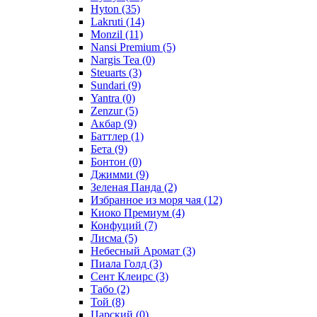
Hyton
(35)
Lakruti
(14)
Monzil
(11)
Nansi Premium
(5)
Nargis Tea
(0)
Steuarts
(3)
Sundari
(9)
Yantra
(0)
Zenzur
(5)
Акбар
(9)
Баттлер
(1)
Бета
(9)
Бонтон
(0)
Джимми
(9)
Зеленая Панда
(2)
Избранное из моря чая
(12)
Киоко Премиум
(4)
Конфуций
(7)
Лисма
(5)
Небесный Аромат
(3)
Пиала Голд
(3)
Сент Клеирс
(3)
Табо
(2)
Той
(8)
Царский
(0)