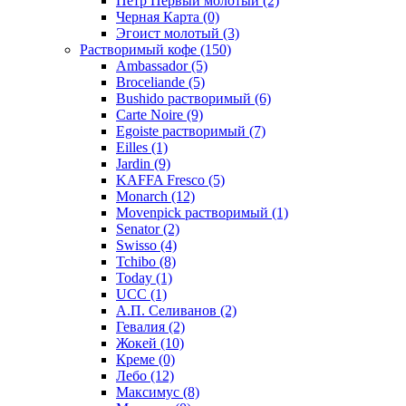
Петр Первый молотый
(2)
Черная Карта
(0)
Эгоист молотый
(3)
Растворимый кофе
(150)
Ambassador
(5)
Broceliande
(5)
Bushido растворимый
(6)
Carte Noire
(9)
Egoiste растворимый
(7)
Eilles
(1)
Jardin
(9)
KAFFA Fresco
(5)
Monarch
(12)
Movenpick растворимый
(1)
Senator
(2)
Swisso
(4)
Tchibo
(8)
Today
(1)
UCC
(1)
А.П. Селиванов
(2)
Гевалия
(2)
Жокей
(10)
Креме
(0)
Лебо
(12)
Максимус
(8)