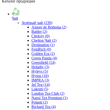
Каталог продукции
Чай
Зелёный чай
(239)
Amore de Bohema
(2)
Battler
(2)
Chelcey
(0)
Chelton Чай
(2)
Destination
(1)
FemRich
(0)
Golden Era
(2)
Green Panda
(4)
Greenfield
(14)
Heladiv
(3)
Hyleys
(5)
Hyton
(16)
IMPRA
(3)
Jaf Tea
(14)
Lakruti
(5)
London Tea Club
(2)
Nansi Tea Premium
(1)
Polanti
(2)
Richard Tea
(4)