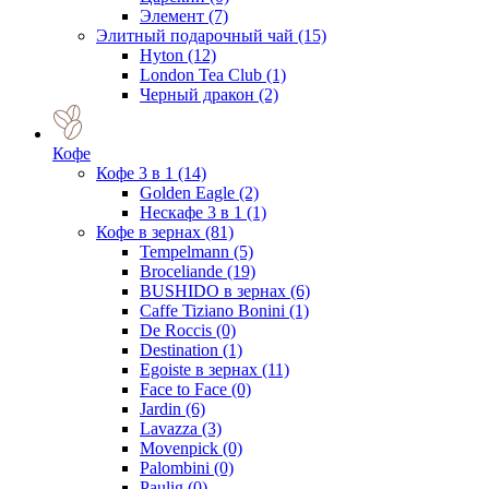
Элемент
(7)
Элитный подарочный чай
(15)
Hyton
(12)
London Tea Club
(1)
Черный дракон
(2)
Кофе
Кофе 3 в 1
(14)
Golden Eagle
(2)
Нескафе 3 в 1
(1)
Кофе в зернах
(81)
Tempelmann
(5)
Broceliande
(19)
BUSHIDO в зернах
(6)
Caffe Tiziano Bonini
(1)
De Roccis
(0)
Destination
(1)
Egoiste в зернах
(11)
Face to Face
(0)
Jardin
(6)
Lavazza
(3)
Movenpick
(0)
Palombini
(0)
Paulig
(0)