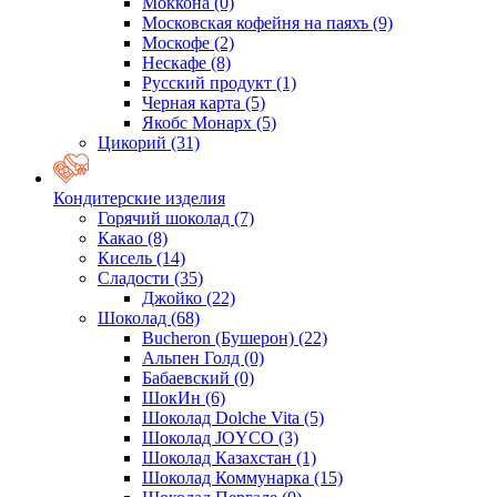
Моккона
(0)
Московская кофейня на паяхъ
(9)
Москофе
(2)
Нескафе
(8)
Русский продукт
(1)
Черная карта
(5)
Якобс Монарх
(5)
Цикорий
(31)
Кондитерские изделия
Горячий шоколад
(7)
Какао
(8)
Кисель
(14)
Сладости
(35)
Джойко
(22)
Шоколад
(68)
Bucheron (Бушерон)
(22)
Альпен Голд
(0)
Бабаевский
(0)
ШокИн
(6)
Шоколад Dolche Vita
(5)
Шоколад JOYCO
(3)
Шоколад Казахстан
(1)
Шоколад Коммунарка
(15)