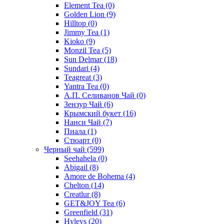
Element Tea
(0)
Golden Lion
(9)
Hilltop
(0)
Jimmy Tea
(1)
Kioko
(9)
Monzil Tea
(5)
Sun Delmar
(18)
Sundari
(4)
Teagreat
(3)
Yantra Tea
(0)
А.П. Селиванов Чай
(0)
Зензур Чай
(6)
Крымский букет
(16)
Нанси Чай
(7)
Пиала
(1)
Стюарт
(0)
Черный чай
(599)
Seehahela
(0)
Abigail
(8)
Amore de Bohema
(4)
Chelton
(14)
Creatlur
(8)
GET&JOY Tea
(6)
Greenfield
(31)
Hyleys
(20)