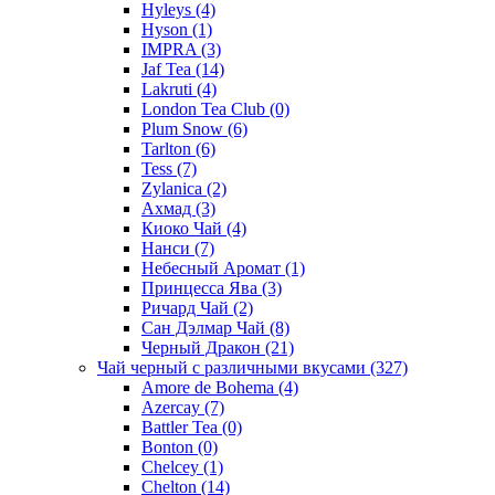
Hyleys
(4)
Hyson
(1)
IMPRA
(3)
Jaf Tea
(14)
Lakruti
(4)
London Tea Club
(0)
Plum Snow
(6)
Tarlton
(6)
Tess
(7)
Zylanica
(2)
Ахмад
(3)
Киоко Чай
(4)
Нанси
(7)
Небесный Аромат
(1)
Принцесса Ява
(3)
Ричард Чай
(2)
Сан Дэлмар Чай
(8)
Черный Дракон
(21)
Чай черный с различными вкусами
(327)
Amore de Bohema
(4)
Azercay
(7)
Battler Tea
(0)
Bonton
(0)
Chelcey
(1)
Chelton
(14)