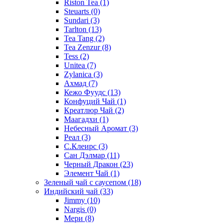
Riston Tea
(1)
Steuarts
(0)
Sundari
(3)
Tarlton
(13)
Tea Tang
(2)
Tea Zenzur
(8)
Tess
(2)
Unitea
(7)
Zylanica
(3)
Ахмад
(7)
Кежо Фуудс
(13)
Конфуций Чай
(1)
Креатлюр Чай
(2)
Маагадхи
(1)
Небесный Аромат
(3)
Реал
(3)
С.Клеирс
(3)
Сан Дэлмар
(11)
Черный Дракон
(23)
Элемент Чай
(1)
Зеленый чай с саусепом
(18)
Индийский чай
(33)
Jimmy
(10)
Nargis
(0)
Мери
(8)