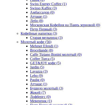
Swiss Energy Coffee
(1)
Swisso Kaffee
(3)
Амбассадор
(0)
Атташе
(1)
Лебо
(8)
Московская Кофейня на Паяхъ зерновой
(0)
Петр Первый
(3)
Кофейные напитки
(3)
Старая мельница
(3)
Молотый кофе
(56)
Mehmet Efendi
(1)
Broceliande
(8)
Caffe Tiziano Bonini молотый
(0)
Coffee Turca
(5)
GET&JOY кофе
(5)
Jardin
(5)
Lavazza
(3)
Lebo
(9)
Paulig
(0)
Атташе
(1)
Бушидо молотый
(3)
Жокей
(7)
Лофбергс
(0)
Мевенпик
(1)