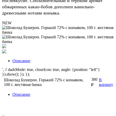
послевкусие. Соблазнительный и терпкий аромат
обжаренных какао-бобов дополнен ванильно-
древесными нотами коньяка.
NEW
Описание
', // darkMode: true, closeIcon: true, angle: {position: "left"}
}).show(); }); });
380
Шоколад Бушерон. Горький 72% с коньяком,
В
100 г. жестяная банка
корзину
₽
Описание