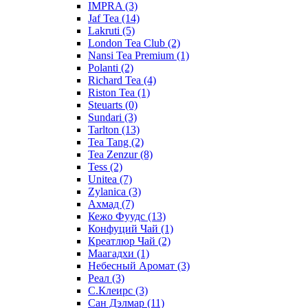
IMPRA
(3)
Jaf Tea
(14)
Lakruti
(5)
London Tea Club
(2)
Nansi Tea Premium
(1)
Polanti
(2)
Richard Tea
(4)
Riston Tea
(1)
Steuarts
(0)
Sundari
(3)
Tarlton
(13)
Tea Tang
(2)
Tea Zenzur
(8)
Tess
(2)
Unitea
(7)
Zylanica
(3)
Ахмад
(7)
Кежо Фуудс
(13)
Конфуций Чай
(1)
Креатлюр Чай
(2)
Маагадхи
(1)
Небесный Аромат
(3)
Реал
(3)
С.Клеирс
(3)
Сан Дэлмар
(11)