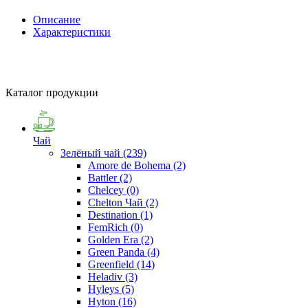
Описание
Характеристики
Каталог продукции
Чай
Зелёный чай
(239)
Amore de Bohema
(2)
Battler
(2)
Chelcey
(0)
Chelton Чай
(2)
Destination
(1)
FemRich
(0)
Golden Era
(2)
Green Panda
(4)
Greenfield
(14)
Heladiv
(3)
Hyleys
(5)
Hyton
(16)