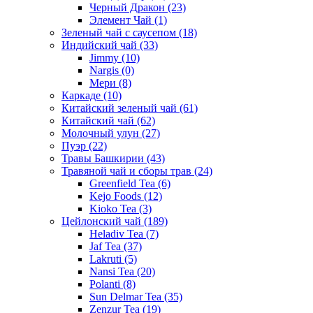
Черный Дракон
(23)
Элемент Чай
(1)
Зеленый чай с саусепом
(18)
Индийский чай
(33)
Jimmy
(10)
Nargis
(0)
Мери
(8)
Каркаде
(10)
Китайский зеленый чай
(61)
Китайский чай
(62)
Молочный улун
(27)
Пуэр
(22)
Травы Башкирии
(43)
Травяной чай и сборы трав
(24)
Greenfield Tea
(6)
Kejo Foods
(12)
Kioko Tea
(3)
Цейлонский чай
(189)
Heladiv Tea
(7)
Jaf Tea
(37)
Lakruti
(5)
Nansi Tea
(20)
Polanti
(8)
Sun Delmar Tea
(35)
Zenzur Tea
(19)