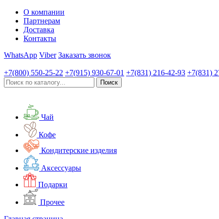
О компании
Партнерам
Доставка
Контакты
WhatsApp
Viber
Заказать звонок
+7(800)
550-25-22
+7(915)
930-67-01
+7(831)
216-42-93
+7(831)
2
Чай
Кофе
Кондитерские изделия
Аксессуары
Подарки
Прочее
Главная страница