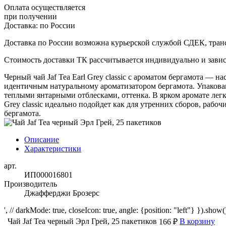
Оплата осуществляется
при получении
Доставка:
по России
Доставка по России возможна курьерской службой СДЕК, тран
Стоимость доставки ТК рассчитывается индивидуально и зависи
Черный чай Jaf Tea Earl Grey classic с ароматом бергамота — 
идентичным натуральному ароматизатором бергамота. Упакован 
теплыми янтарными отблесками, оттенка. В ярком аромате лег
Grey classic идеально подойдет как для утренних сборов, рабо
бергамота.
Описание
Характеристики
арт.
ИП000016801
Производитель
Джафферджи Брозерс
', // darkMode: true, closeIcon: true, angle: {position: "left"} }).show()
Чай Jaf Tea черный Эрл Грей, 25 пакетиков
В корзину
166 ₽