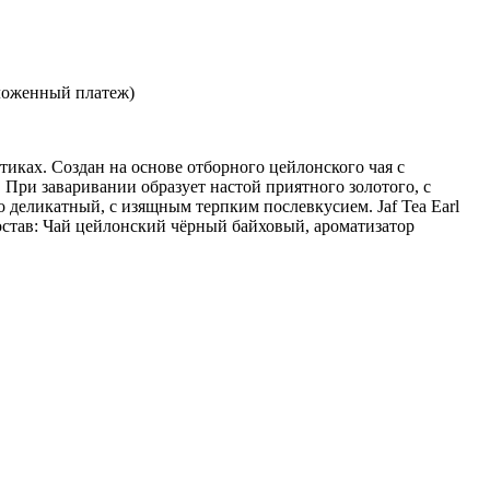
ложенный платеж)
етиках. Создан на основе отборного цейлонского чая с
При заваривании образует настой приятного золотого, с
 деликатный, с изящным терпким послевкусием. Jaf Tea Earl
Состав: Чай цейлонский чёрный байховый, ароматизатор