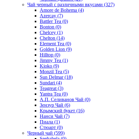
Чай черный с различными вкусами
(327)
Amore de Bohema
(4)
Azercay
(7)
Battler Tea
(0)
Bonton
(0)
Chelcey
(1)
Chelton
(14)
Element Tea
(0)
Golden Lion
(9)
Hilltop
(0)
Jimmy Tea
(1)
Kioko
(9)
Monzil Tea
(5)
Sun Delmar
(18)
Sundari
(4)
Teagreat
(3)
Yantra Tea
(0)
А.П. Селиванов Чай
(0)
Зензур Чай
(6)
Крымский букет
(16)
Нанси Чай
(7)
Пиала
(1)
Стюарт
(0)
Черный чай
(599)
Seehahela
(0)