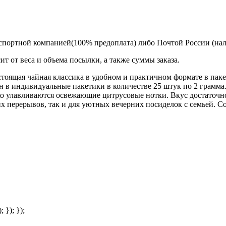
спортной компанией(100% предоплата) либо Почтой России (на
т от веса и объема посылки, а также суммы заказа.
настоящая чайная классика в удобном и практичном формате в пак
в индивидуальные пакетики в количестве 25 штук по 2 грамма. 
ко улавливаются освежающие цитрусовые нотки. Вкус достаточно
чих перерывов, так и для уютных вечерних посиделок с семьей. 
; }); });