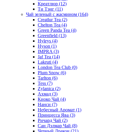
Креатлюр
(12)
Ти Тэнг
(11)
Чай зеленый с жасмином
(164)
Creatlur Tea
(2)
Chelton Tea
(4)
Green Panda Tea
(4)
Greenfield
(13)
Hyleys
(4)
Hyson
(1)
IMPRA
(3)
Jaf Tea
(14)
Lakruti
(4)
London Tea Club
(0)
Plum Snow
(6)
Tarlton
(6)
Tess
(7)
Zylanica
(2)
Ахмад
(3)
Киоко Чай
(4)
Нанси
(7)
Небесный Аромат
(1)
Принцесса Ява
(3)
Ричард Чай
(2)
Сан Дэлмар Чай
(8)
Черный Дракон
(21)