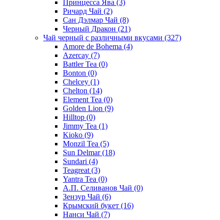
Принцесса Ява
(3)
Ричард Чай
(2)
Сан Дэлмар Чай
(8)
Черный Дракон
(21)
Чай черный с различными вкусами
(327)
Amore de Bohema
(4)
Azercay
(7)
Battler Tea
(0)
Bonton
(0)
Chelcey
(1)
Chelton
(14)
Element Tea
(0)
Golden Lion
(9)
Hilltop
(0)
Jimmy Tea
(1)
Kioko
(9)
Monzil Tea
(5)
Sun Delmar
(18)
Sundari
(4)
Teagreat
(3)
Yantra Tea
(0)
А.П. Селиванов Чай
(0)
Зензур Чай
(6)
Крымский букет
(16)
Нанси Чай
(7)