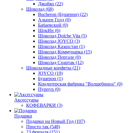
Джойко
(22)
Шоколад
(68)
Bucheron (Бушерон)
(22)
Альпен Голд
(0)
Бабаевский
(0)
ШокИн
(6)
Шоколад Dolche Vita
(5)
Шоколад JOYCO
(3)
Шоколад Казахстан
(1)
Шоколад Коммунарка
(15)
Шоколад Пергале
(0)
Шоколад Спартак
(12)
Шоколадные конфеты
(21)
JOYCO
(19)
Бушерон
(1)
Кондитерская фабрика "Волшебница"
(0)
Пурпур
(0)
Аксессуары
КОФЕВАРКИ
(3)
Подарки
Подарки на Новый Год
(107)
Просто так
(548)
23 февраля
(151)