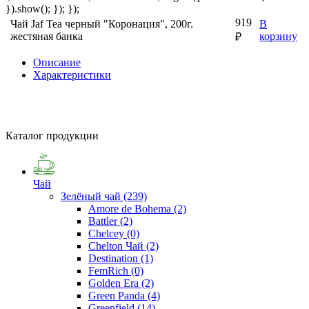
}).show(); }); });
919
Чай Jaf Tea черный "Коронация", 200г.
В
жестяная банка
корзину
₽
Описание
Характеристики
Каталог продукции
Чай
Зелёный чай
(239)
Amore de Bohema
(2)
Battler
(2)
Chelcey
(0)
Chelton Чай
(2)
Destination
(1)
FemRich
(0)
Golden Era
(2)
Green Panda
(4)
Greenfield
(14)