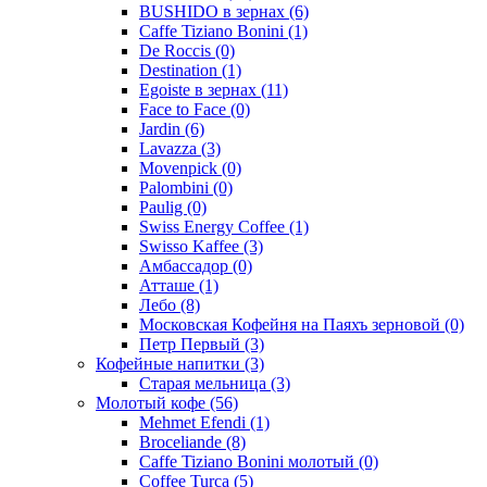
BUSHIDO в зернах
(6)
Caffe Tiziano Bonini
(1)
De Roccis
(0)
Destination
(1)
Egoiste в зернах
(11)
Face to Face
(0)
Jardin
(6)
Lavazza
(3)
Movenpick
(0)
Palombini
(0)
Paulig
(0)
Swiss Energy Coffee
(1)
Swisso Kaffee
(3)
Амбассадор
(0)
Атташе
(1)
Лебо
(8)
Московская Кофейня на Паяхъ зерновой
(0)
Петр Первый
(3)
Кофейные напитки
(3)
Старая мельница
(3)
Молотый кофе
(56)
Mehmet Efendi
(1)
Broceliande
(8)
Caffe Tiziano Bonini молотый
(0)
Coffee Turca
(5)