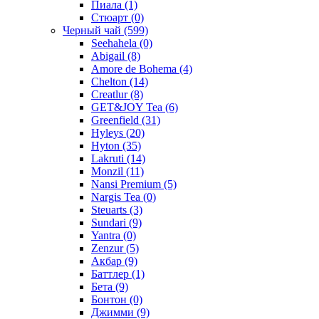
Пиала
(1)
Стюарт
(0)
Черный чай
(599)
Seehahela
(0)
Abigail
(8)
Amore de Bohema
(4)
Chelton
(14)
Creatlur
(8)
GET&JOY Tea
(6)
Greenfield
(31)
Hyleys
(20)
Hyton
(35)
Lakruti
(14)
Monzil
(11)
Nansi Premium
(5)
Nargis Tea
(0)
Steuarts
(3)
Sundari
(9)
Yantra
(0)
Zenzur
(5)
Акбар
(9)
Баттлер
(1)
Бета
(9)
Бонтон
(0)
Джимми
(9)