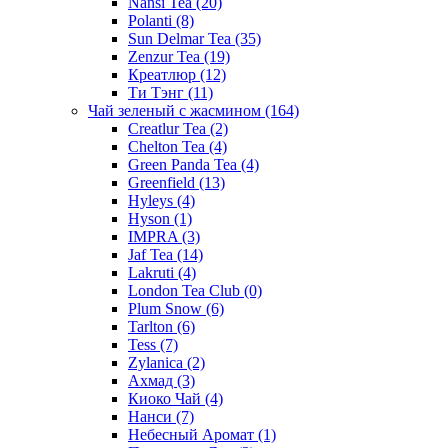
Nansi Tea
(20)
Polanti
(8)
Sun Delmar Tea
(35)
Zenzur Tea
(19)
Креатлюр
(12)
Ти Тэнг
(11)
Чай зеленый с жасмином
(164)
Creatlur Tea
(2)
Chelton Tea
(4)
Green Panda Tea
(4)
Greenfield
(13)
Hyleys
(4)
Hyson
(1)
IMPRA
(3)
Jaf Tea
(14)
Lakruti
(4)
London Tea Club
(0)
Plum Snow
(6)
Tarlton
(6)
Tess
(7)
Zylanica
(2)
Ахмад
(3)
Киоко Чай
(4)
Нанси
(7)
Небесный Аромат
(1)