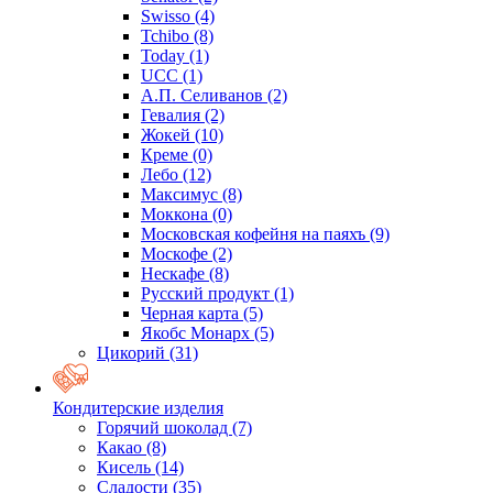
Swisso
(4)
Tchibo
(8)
Today
(1)
UCC
(1)
А.П. Селиванов
(2)
Гевалия
(2)
Жокей
(10)
Креме
(0)
Лебо
(12)
Максимус
(8)
Моккона
(0)
Московская кофейня на паяхъ
(9)
Москофе
(2)
Нескафе
(8)
Русский продукт
(1)
Черная карта
(5)
Якобс Монарх
(5)
Цикорий
(31)
Кондитерские изделия
Горячий шоколад
(7)
Какао
(8)
Кисель
(14)
Сладости
(35)