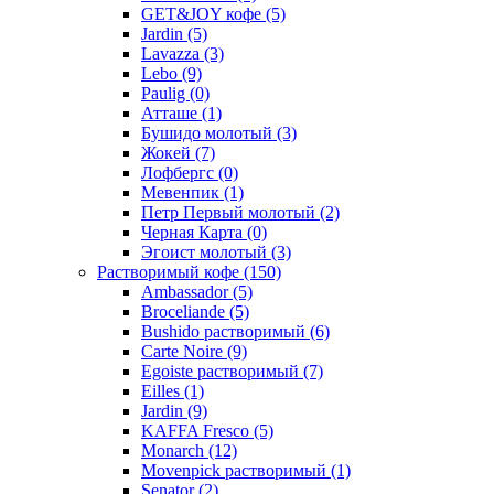
GET&JOY кофе
(5)
Jardin
(5)
Lavazza
(3)
Lebo
(9)
Paulig
(0)
Атташе
(1)
Бушидо молотый
(3)
Жокей
(7)
Лофбергс
(0)
Мевенпик
(1)
Петр Первый молотый
(2)
Черная Карта
(0)
Эгоист молотый
(3)
Растворимый кофе
(150)
Ambassador
(5)
Broceliande
(5)
Bushido растворимый
(6)
Carte Noire
(9)
Egoiste растворимый
(7)
Eilles
(1)
Jardin
(9)
KAFFA Fresco
(5)
Monarch
(12)
Movenpick растворимый
(1)
Senator
(2)