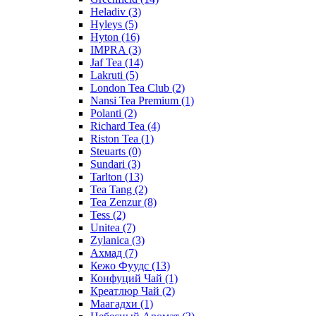
Heladiv
(3)
Hyleys
(5)
Hyton
(16)
IMPRA
(3)
Jaf Tea
(14)
Lakruti
(5)
London Tea Club
(2)
Nansi Tea Premium
(1)
Polanti
(2)
Richard Tea
(4)
Riston Tea
(1)
Steuarts
(0)
Sundari
(3)
Tarlton
(13)
Tea Tang
(2)
Tea Zenzur
(8)
Tess
(2)
Unitea
(7)
Zylanica
(3)
Ахмад
(7)
Кежо Фуудс
(13)
Конфуций Чай
(1)
Креатлюр Чай
(2)
Маагадхи
(1)