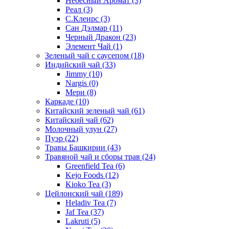
Небесный Аромат
(3)
Реал
(3)
С.Клеирс
(3)
Сан Дэлмар
(11)
Черный Дракон
(23)
Элемент Чай
(1)
Зеленый чай с саусепом
(18)
Индийский чай
(33)
Jimmy
(10)
Nargis
(0)
Мери
(8)
Каркаде
(10)
Китайский зеленый чай
(61)
Китайский чай
(62)
Молочный улун
(27)
Пуэр
(22)
Травы Башкирии
(43)
Травяной чай и сборы трав
(24)
Greenfield Tea
(6)
Kejo Foods
(12)
Kioko Tea
(3)
Цейлонский чай
(189)
Heladiv Tea
(7)
Jaf Tea
(37)
Lakruti
(5)