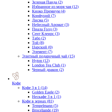
Зеленая Панда
(2)
Избранное из моря чая
(12)
Киоко Премиум
(4)
Конфуций
(7)
Лисма
(5)
Небесный Аромат
(3)
Пиала Голд
(3)
Сент Клеирс
(3)
Табо
(2)
Той
(8)
Царский
(0)
Элемент
(7)
Элитный подарочный чай
(15)
Hyton
(12)
London Tea Club
(1)
Черный дракон
(2)
Кофе
Кофе 3 в 1
(14)
Golden Eagle
(2)
Нескафе 3 в 1
(1)
Кофе в зернах
(81)
Tempelmann
(5)
Broceliande
(19)