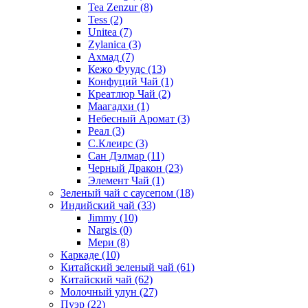
Tea Zenzur
(8)
Tess
(2)
Unitea
(7)
Zylanica
(3)
Ахмад
(7)
Кежо Фуудс
(13)
Конфуций Чай
(1)
Креатлюр Чай
(2)
Маагадхи
(1)
Небесный Аромат
(3)
Реал
(3)
С.Клеирс
(3)
Сан Дэлмар
(11)
Черный Дракон
(23)
Элемент Чай
(1)
Зеленый чай с саусепом
(18)
Индийский чай
(33)
Jimmy
(10)
Nargis
(0)
Мери
(8)
Каркаде
(10)
Китайский зеленый чай
(61)
Китайский чай
(62)
Молочный улун
(27)
Пуэр
(22)