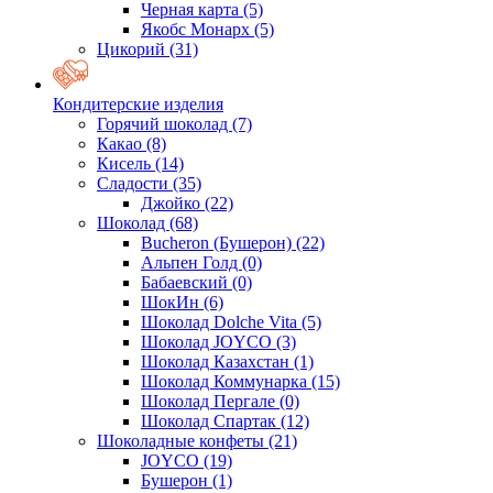
Черная карта
(5)
Якобс Монарх
(5)
Цикорий
(31)
Кондитерские изделия
Горячий шоколад
(7)
Какао
(8)
Кисель
(14)
Сладости
(35)
Джойко
(22)
Шоколад
(68)
Bucheron (Бушерон)
(22)
Альпен Голд
(0)
Бабаевский
(0)
ШокИн
(6)
Шоколад Dolche Vita
(5)
Шоколад JOYCO
(3)
Шоколад Казахстан
(1)
Шоколад Коммунарка
(15)
Шоколад Пергале
(0)
Шоколад Спартак
(12)
Шоколадные конфеты
(21)
JOYCO
(19)
Бушерон
(1)