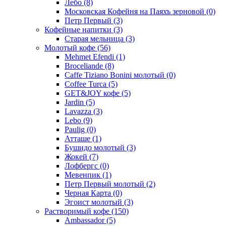
Лебо
(8)
Московская Кофейня на Паяхъ зерновой
(0)
Петр Первый
(3)
Кофейные напитки
(3)
Старая мельница
(3)
Молотый кофе
(56)
Mehmet Efendi
(1)
Broceliande
(8)
Caffe Tiziano Bonini молотый
(0)
Coffee Turca
(5)
GET&JOY кофе
(5)
Jardin
(5)
Lavazza
(3)
Lebo
(9)
Paulig
(0)
Атташе
(1)
Бушидо молотый
(3)
Жокей
(7)
Лофбергс
(0)
Мевенпик
(1)
Петр Первый молотый
(2)
Черная Карта
(0)
Эгоист молотый
(3)
Растворимый кофе
(150)
Ambassador
(5)