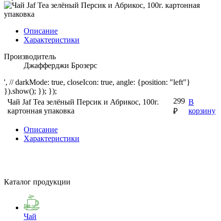
Описание
Характеристики
Производитель
Джафферджи Брозерс
', // darkMode: true, closeIcon: true, angle: {position: "left"}
}).show(); }); });
299
Чай Jaf Tea зелёный Персик и Абрикос, 100г.
В
картонная упаковка
корзину
₽
Описание
Характеристики
Каталог продукции
Чай