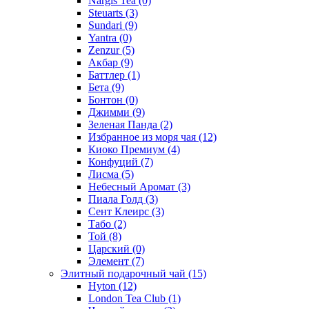
Nargis Tea
(0)
Steuarts
(3)
Sundari
(9)
Yantra
(0)
Zenzur
(5)
Акбар
(9)
Баттлер
(1)
Бета
(9)
Бонтон
(0)
Джимми
(9)
Зеленая Панда
(2)
Избранное из моря чая
(12)
Киоко Премиум
(4)
Конфуций
(7)
Лисма
(5)
Небесный Аромат
(3)
Пиала Голд
(3)
Сент Клеирс
(3)
Табо
(2)
Той
(8)
Царский
(0)
Элемент
(7)
Элитный подарочный чай
(15)
Hyton
(12)
London Tea Club
(1)