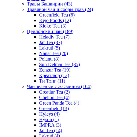
Травы Башкирии
(43)
Травяной чай и сборы трав
(24)
Greenfield Tea
(6)
Kejo Foods
(12)
Kioko Tea
(3)
Цейлонский чай
(189)
Heladiv Tea
(7)
Jaf Tea
(37)
Lakruti
(5)
Nansi Tea
(20)
Polanti
(8)
Sun Delmar Tea
(35)
Zenzur Tea
(19)
Креатлюр
(12)
Ти Тэнг
(11)
Чай зеленый с жасмином
(164)
Creatlur Tea
(2)
Chelton Tea
(4)
Green Panda Tea
(4)
Greenfield
(13)
Hyleys
(4)
Hyson
(1)
IMPRA
(3)
Jaf Tea
(14)
Lakruti
(4)