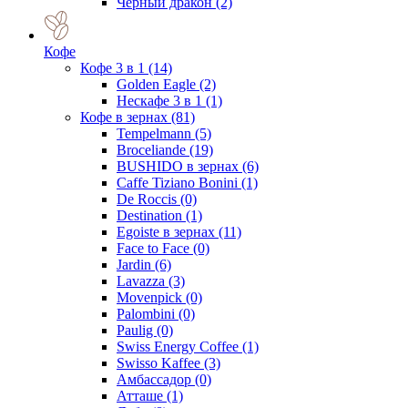
Черный дракон
(2)
Кофе
Кофе 3 в 1
(14)
Golden Eagle
(2)
Нескафе 3 в 1
(1)
Кофе в зернах
(81)
Tempelmann
(5)
Broceliande
(19)
BUSHIDO в зернах
(6)
Caffe Tiziano Bonini
(1)
De Roccis
(0)
Destination
(1)
Egoiste в зернах
(11)
Face to Face
(0)
Jardin
(6)
Lavazza
(3)
Movenpick
(0)
Palombini
(0)
Paulig
(0)
Swiss Energy Coffee
(1)
Swisso Kaffee
(3)
Амбассадор
(0)
Атташе
(1)