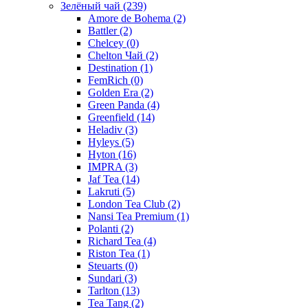
Зелёный чай
(239)
Amore de Bohema
(2)
Battler
(2)
Chelcey
(0)
Chelton Чай
(2)
Destination
(1)
FemRich
(0)
Golden Era
(2)
Green Panda
(4)
Greenfield
(14)
Heladiv
(3)
Hyleys
(5)
Hyton
(16)
IMPRA
(3)
Jaf Tea
(14)
Lakruti
(5)
London Tea Club
(2)
Nansi Tea Premium
(1)
Polanti
(2)
Richard Tea
(4)
Riston Tea
(1)
Steuarts
(0)
Sundari
(3)
Tarlton
(13)
Tea Tang
(2)