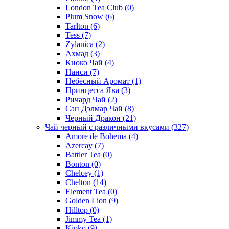
London Tea Club
(0)
Plum Snow
(6)
Tarlton
(6)
Tess
(7)
Zylanica
(2)
Ахмад
(3)
Киоко Чай
(4)
Нанси
(7)
Небесный Аромат
(1)
Принцесса Ява
(3)
Ричард Чай
(2)
Сан Дэлмар Чай
(8)
Черный Дракон
(21)
Чай черный с различными вкусами
(327)
Amore de Bohema
(4)
Azercay
(7)
Battler Tea
(0)
Bonton
(0)
Chelcey
(1)
Chelton
(14)
Element Tea
(0)
Golden Lion
(9)
Hilltop
(0)
Jimmy Tea
(1)
Kioko
(9)