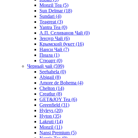
Monzil Tea
(5)
Sun Delmar
(18)
Sundari
(4)
Teagreat
(3)
Yantra Tea
(0)
А.П. Селиванов Чай
(0)
Зензур Чай
(6)
Крымский букет
(16)
Нанси Чай
(7)
Пиала
(1)
Стюарт
(0)
Черный чай
(599)
Seehahela
(0)
Abigail
(8)
Amore de Bohema
(4)
Chelton
(14)
Creatlur
(8)
GET&JOY Tea
(6)
Greenfield
(31)
Hyleys
(20)
Hyton
(35)
Lakruti
(14)
Monzil
(11)
Nansi Premium
(5)