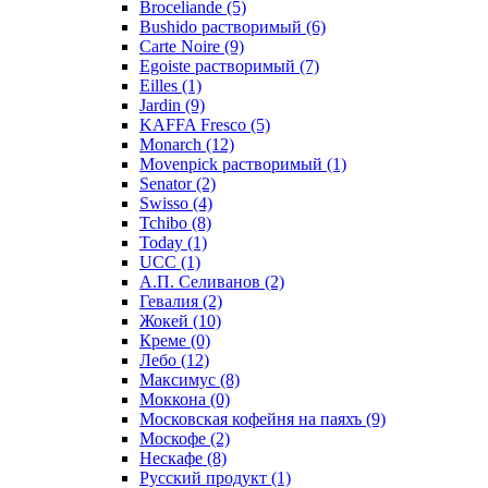
Broceliande
(5)
Bushido растворимый
(6)
Carte Noire
(9)
Egoiste растворимый
(7)
Eilles
(1)
Jardin
(9)
KAFFA Fresco
(5)
Monarch
(12)
Movenpick растворимый
(1)
Senator
(2)
Swisso
(4)
Tchibo
(8)
Today
(1)
UCC
(1)
А.П. Селиванов
(2)
Гевалия
(2)
Жокей
(10)
Креме
(0)
Лебо
(12)
Максимус
(8)
Моккона
(0)
Московская кофейня на паяхъ
(9)
Москофе
(2)
Нескафе
(8)
Русский продукт
(1)