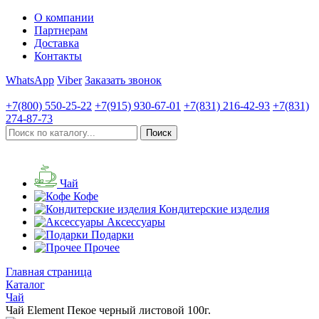
О компании
Партнерам
Доставка
Контакты
WhatsApp
Viber
Заказать звонок
+7(800)
550-25-22
+7(915)
930-67-01
+7(831)
216-42-93
+7(831)
274-87-73
Чай
Кофе
Кондитерские изделия
Аксессуары
Подарки
Прочее
Главная страница
Каталог
Чай
Чай Element Пекое черный листовой 100г.