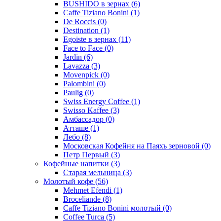
BUSHIDO в зернах
(6)
Caffe Tiziano Bonini
(1)
De Roccis
(0)
Destination
(1)
Egoiste в зернах
(11)
Face to Face
(0)
Jardin
(6)
Lavazza
(3)
Movenpick
(0)
Palombini
(0)
Paulig
(0)
Swiss Energy Coffee
(1)
Swisso Kaffee
(3)
Амбассадор
(0)
Атташе
(1)
Лебо
(8)
Московская Кофейня на Паяхъ зерновой
(0)
Петр Первый
(3)
Кофейные напитки
(3)
Старая мельница
(3)
Молотый кофе
(56)
Mehmet Efendi
(1)
Broceliande
(8)
Caffe Tiziano Bonini молотый
(0)
Coffee Turca
(5)