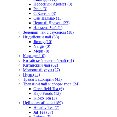
Небесный Аромат
(3)
Реал
(3)
С.Клеирс
(3)
Сан Дэлмар
(11)
Черный Дракон
(23)
Элемент Чай
(1)
Зеленый чай с саусепом
(18)
Индийский чай
(33)
Jimmy
(10)
Nargis
(0)
Мери
(8)
Каркаде
(10)
Китайский зеленый чай
(61)
Китайский чай
(62)
Молочный улун
(27)
Пуэр
(22)
Травы Башкирии
(43)
Травяной чай и сборы трав
(24)
Greenfield Tea
(6)
Kejo Foods
(12)
Kioko Tea
(3)
Цейлонский чай
(189)
Heladiv Tea
(7)
Jaf Tea
(37)
Lakruti
(5)