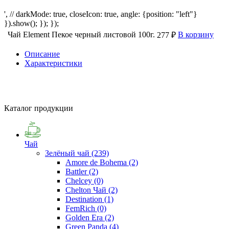
', // darkMode: true, closeIcon: true, angle: {position: "left"}
}).show(); }); });
Чай Element Пекое черный листовой 100г.
В корзину
277 ₽
Описание
Характеристики
Каталог продукции
Чай
Зелёный чай
(239)
Amore de Bohema
(2)
Battler
(2)
Chelcey
(0)
Chelton Чай
(2)
Destination
(1)
FemRich
(0)
Golden Era
(2)
Green Panda
(4)