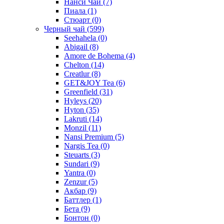
Нанси Чай
(7)
Пиала
(1)
Стюарт
(0)
Черный чай
(599)
Seehahela
(0)
Abigail
(8)
Amore de Bohema
(4)
Chelton
(14)
Creatlur
(8)
GET&JOY Tea
(6)
Greenfield
(31)
Hyleys
(20)
Hyton
(35)
Lakruti
(14)
Monzil
(11)
Nansi Premium
(5)
Nargis Tea
(0)
Steuarts
(3)
Sundari
(9)
Yantra
(0)
Zenzur
(5)
Акбар
(9)
Баттлер
(1)
Бета
(9)
Бонтон
(0)