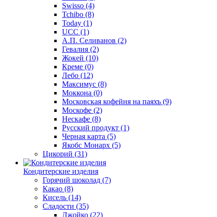
Swisso
(4)
Tchibo
(8)
Today
(1)
UCC
(1)
А.П. Селиванов
(2)
Гевалия
(2)
Жокей
(10)
Креме
(0)
Лебо
(12)
Максимус
(8)
Моккона
(0)
Московская кофейня на паяхъ
(9)
Москофе
(2)
Нескафе
(8)
Русский продукт
(1)
Черная карта
(5)
Якобс Монарх
(5)
Цикорий
(31)
Кондитерские изделия
Горячий шоколад
(7)
Какао
(8)
Кисель
(14)
Сладости
(35)
Джойко
(22)