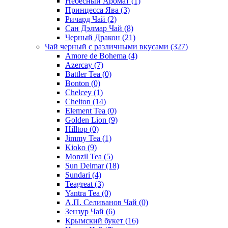
Небесный Аромат
(1)
Принцесса Ява
(3)
Ричард Чай
(2)
Сан Дэлмар Чай
(8)
Черный Дракон
(21)
Чай черный с различными вкусами
(327)
Amore de Bohema
(4)
Azercay
(7)
Battler Tea
(0)
Bonton
(0)
Chelcey
(1)
Chelton
(14)
Element Tea
(0)
Golden Lion
(9)
Hilltop
(0)
Jimmy Tea
(1)
Kioko
(9)
Monzil Tea
(5)
Sun Delmar
(18)
Sundari
(4)
Teagreat
(3)
Yantra Tea
(0)
А.П. Селиванов Чай
(0)
Зензур Чай
(6)
Крымский букет
(16)