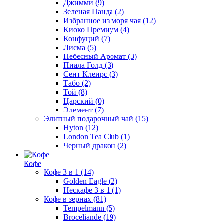
Джимми
(9)
Зеленая Панда
(2)
Избранное из моря чая
(12)
Киоко Премиум
(4)
Конфуций
(7)
Лисма
(5)
Небесный Аромат
(3)
Пиала Голд
(3)
Сент Клеирс
(3)
Табо
(2)
Той
(8)
Царский
(0)
Элемент
(7)
Элитный подарочный чай
(15)
Hyton
(12)
London Tea Club
(1)
Черный дракон
(2)
Кофе
Кофе 3 в 1
(14)
Golden Eagle
(2)
Нескафе 3 в 1
(1)
Кофе в зернах
(81)
Tempelmann
(5)
Broceliande
(19)