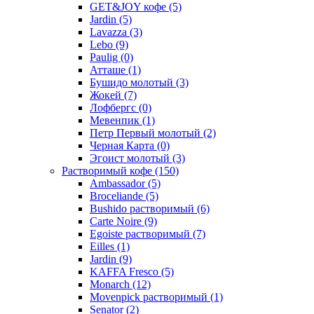
GET&JOY кофе
(5)
Jardin
(5)
Lavazza
(3)
Lebo
(9)
Paulig
(0)
Атташе
(1)
Бушидо молотый
(3)
Жокей
(7)
Лофбергс
(0)
Мевенпик
(1)
Петр Первый молотый
(2)
Черная Карта
(0)
Эгоист молотый
(3)
Растворимый кофе
(150)
Ambassador
(5)
Broceliande
(5)
Bushido растворимый
(6)
Carte Noire
(9)
Egoiste растворимый
(7)
Eilles
(1)
Jardin
(9)
KAFFA Fresco
(5)
Monarch
(12)
Movenpick растворимый
(1)
Senator
(2)