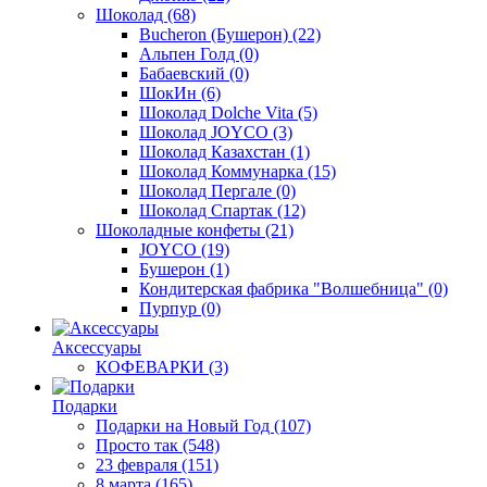
Шоколад
(68)
Bucheron (Бушерон)
(22)
Альпен Голд
(0)
Бабаевский
(0)
ШокИн
(6)
Шоколад Dolche Vita
(5)
Шоколад JOYCO
(3)
Шоколад Казахстан
(1)
Шоколад Коммунарка
(15)
Шоколад Пергале
(0)
Шоколад Спартак
(12)
Шоколадные конфеты
(21)
JOYCO
(19)
Бушерон
(1)
Кондитерская фабрика "Волшебница"
(0)
Пурпур
(0)
Аксессуары
КОФЕВАРКИ
(3)
Подарки
Подарки на Новый Год
(107)
Просто так
(548)
23 февраля
(151)
8 марта
(165)