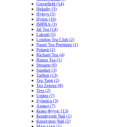
Greenfield
(14)
Heladiv
(3)
Hyleys
(5)
Hyton
(16)
IMPRA
(3)
Jaf Tea
(14)
Lakruti
(5)
London Tea Club
(2)
Nansi Tea Premium
(1)
Polanti
(2)
Richard Tea
(4)
Riston Tea
(1)
Steuarts
(0)
Sundari
(3)
Tarlton
(13)
Tea Tang
(2)
Tea Zenzur
(8)
Tess
(2)
Unitea
(7)
Zylanica
(3)
Ахмад
(7)
Кежо Фуудс
(13)
Конфуций Чай
(1)
Креатлюр Чай
(2)
Маагадхи
(1)