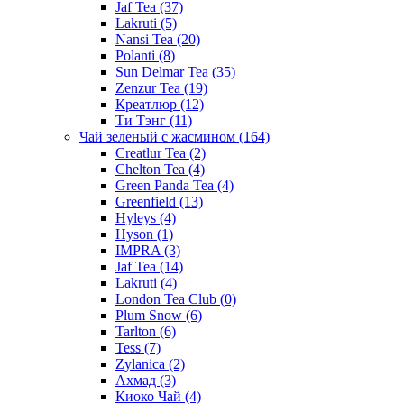
Jaf Tea
(37)
Lakruti
(5)
Nansi Tea
(20)
Polanti
(8)
Sun Delmar Tea
(35)
Zenzur Tea
(19)
Креатлюр
(12)
Ти Тэнг
(11)
Чай зеленый с жасмином
(164)
Creatlur Tea
(2)
Chelton Tea
(4)
Green Panda Tea
(4)
Greenfield
(13)
Hyleys
(4)
Hyson
(1)
IMPRA
(3)
Jaf Tea
(14)
Lakruti
(4)
London Tea Club
(0)
Plum Snow
(6)
Tarlton
(6)
Tess
(7)
Zylanica
(2)
Ахмад
(3)
Киоко Чай
(4)