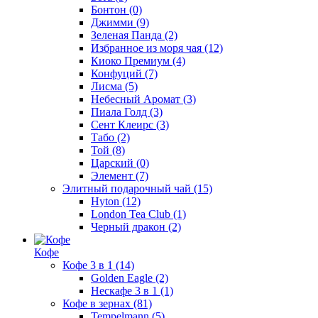
Бонтон
(0)
Джимми
(9)
Зеленая Панда
(2)
Избранное из моря чая
(12)
Киоко Премиум
(4)
Конфуций
(7)
Лисма
(5)
Небесный Аромат
(3)
Пиала Голд
(3)
Сент Клеирс
(3)
Табо
(2)
Той
(8)
Царский
(0)
Элемент
(7)
Элитный подарочный чай
(15)
Hyton
(12)
London Tea Club
(1)
Черный дракон
(2)
Кофе
Кофе 3 в 1
(14)
Golden Eagle
(2)
Нескафе 3 в 1
(1)
Кофе в зернах
(81)
Tempelmann
(5)