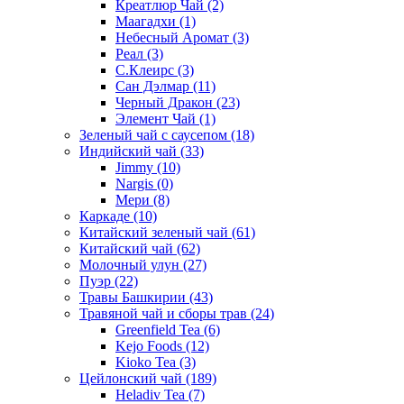
Креатлюр Чай
(2)
Маагадхи
(1)
Небесный Аромат
(3)
Реал
(3)
С.Клеирс
(3)
Сан Дэлмар
(11)
Черный Дракон
(23)
Элемент Чай
(1)
Зеленый чай с саусепом
(18)
Индийский чай
(33)
Jimmy
(10)
Nargis
(0)
Мери
(8)
Каркаде
(10)
Китайский зеленый чай
(61)
Китайский чай
(62)
Молочный улун
(27)
Пуэр
(22)
Травы Башкирии
(43)
Травяной чай и сборы трав
(24)
Greenfield Tea
(6)
Kejo Foods
(12)
Kioko Tea
(3)
Цейлонский чай
(189)
Heladiv Tea
(7)