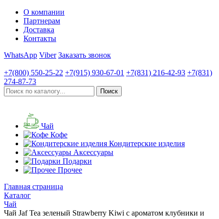
О компании
Партнерам
Доставка
Контакты
WhatsApp
Viber
Заказать звонок
+7(800)
550-25-22
+7(915)
930-67-01
+7(831)
216-42-93
+7(831)
274-87-73
Чай
Кофе
Кондитерские изделия
Аксессуары
Подарки
Прочее
Главная страница
Каталог
Чай
Чай Jaf Tea зеленый Strawberry Kiwi с ароматом клубники и