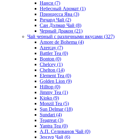
Нанси
(7)
Небесный Аромат
(1)
Принцесса Ява
(3)
Ричард Чай
(2)
Сан Дэлмар Чай
(8)
Черный Дракон
(21)
Чай черный с различными вкусами
(327)
Amore de Bohema
(4)
Azercay
(7)
Battler Tea
(0)
Bonton
(0)
Chelcey
(1)
Chelton
(14)
Element Tea
(0)
Golden Lion
(9)
Hilltop
(0)
Jimmy Tea
(1)
Kioko
(9)
Monzil Tea
(5)
Sun Delmar
(18)
Sundari
(4)
Teagreat
(3)
Yantra Tea
(0)
А.П. Селиванов Чай
(0)
Зензур Чай
(6)