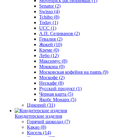
Movenpick растворимый
(1)
Senator
(2)
Swisso
(4)
Tchibo
(8)
Today
(1)
UCC
(1)
А.П. Селиванов
(2)
Гевалия
(2)
Жокей
(10)
Креме
(0)
Лебо
(12)
Максимус
(8)
Моккона
(0)
Московская кофейня на паяхъ
(9)
Москофе
(2)
Нескафе
(8)
Русский продукт
(1)
Черная карта
(5)
Якобс Монарх
(5)
Цикорий
(31)
Кондитерские изделия
Горячий шоколад
(7)
Какао
(8)
Кисель
(14)