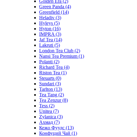
Golden Era
(2)
Green Panda
(4)
Greenfield
(14)
Heladiv
(3)
Hyleys
(5)
Hyton
(16)
IMPRA
(3)
Jaf Tea
(14)
Lakruti
(5)
London Tea Club
(2)
Nansi Tea Premium
(1)
Polanti
(2)
Richard Tea
(4)
Riston Tea
(1)
Steuarts
(0)
Sundari
(3)
Tarlton
(13)
Tea Tang
(2)
Tea Zenzur
(8)
Tess
(2)
Unitea
(7)
Zylanica
(3)
Ахмад
(7)
Кежо Фуудс
(13)
Конфуций Чай
(1)