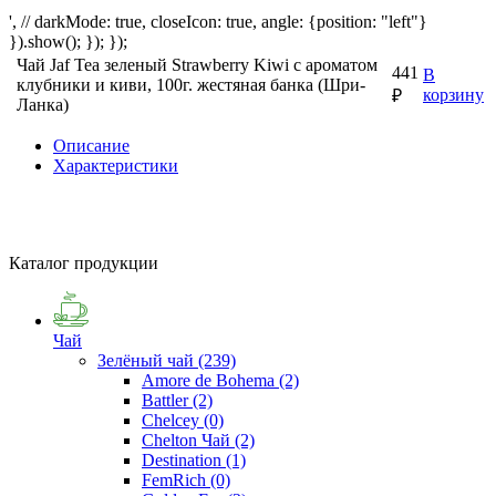
', // darkMode: true, closeIcon: true, angle: {position: "left"}
}).show(); }); });
Чай Jaf Tea зеленый Strawberry Kiwi с ароматом
441
В
клубники и киви, 100г. жестяная банка (Шри-
корзину
₽
Ланка)
Описание
Характеристики
Каталог продукции
Чай
Зелёный чай
(239)
Amore de Bohema
(2)
Battler
(2)
Chelcey
(0)
Chelton Чай
(2)
Destination
(1)
FemRich
(0)