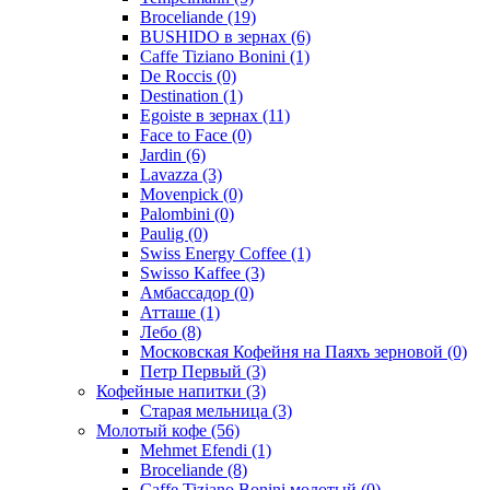
Broceliande
(19)
BUSHIDO в зернах
(6)
Caffe Tiziano Bonini
(1)
De Roccis
(0)
Destination
(1)
Egoiste в зернах
(11)
Face to Face
(0)
Jardin
(6)
Lavazza
(3)
Movenpick
(0)
Palombini
(0)
Paulig
(0)
Swiss Energy Coffee
(1)
Swisso Kaffee
(3)
Амбассадор
(0)
Атташе
(1)
Лебо
(8)
Московская Кофейня на Паяхъ зерновой
(0)
Петр Первый
(3)
Кофейные напитки
(3)
Старая мельница
(3)
Молотый кофе
(56)
Mehmet Efendi
(1)
Broceliande
(8)
Caffe Tiziano Bonini молотый
(0)