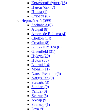
Крымский букет
(16)
Нанси Чай
(7)
Пиала
(1)
Стюарт
(0)
Черный чай
(599)
Seehahela
(0)
Abigail
(8)
Amore de Bohema
(4)
Chelton
(14)
Creatlur
(8)
GET&JOY Tea
(6)
Greenfield
(31)
Hyleys
(20)
Hyton
(35)
Lakruti
(14)
Monzil
(11)
Nansi Premium
(5)
Nargis Tea
(0)
Steuarts
(3)
Sundari
(9)
Yantra
(0)
Zenzur
(5)
Акбар
(9)
Баттлер
(1)
Бета
(9)