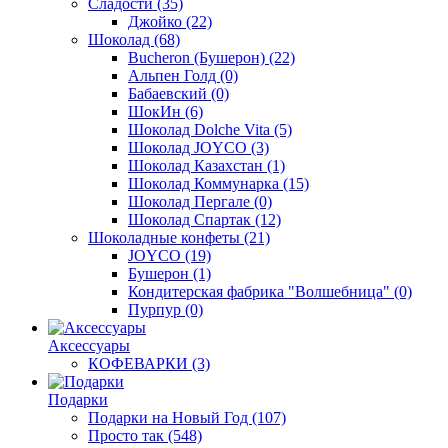
Сладости
(35)
Джойко
(22)
Шоколад
(68)
Bucheron (Бушерон)
(22)
Альпен Голд
(0)
Бабаевский
(0)
ШокИн
(6)
Шоколад Dolche Vita
(5)
Шоколад JOYCO
(3)
Шоколад Казахстан
(1)
Шоколад Коммунарка
(15)
Шоколад Пергале
(0)
Шоколад Спартак
(12)
Шоколадные конфеты
(21)
JOYCO
(19)
Бушерон
(1)
Кондитерская фабрика "Волшебница"
(0)
Пурпур
(0)
Аксессуары
КОФЕВАРКИ
(3)
Подарки
Подарки на Новый Год
(107)
Просто так
(548)