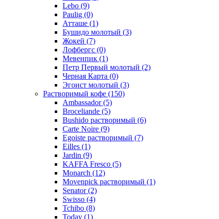
Lebo
(9)
Paulig
(0)
Атташе
(1)
Бушидо молотый
(3)
Жокей
(7)
Лофбергс
(0)
Мевенпик
(1)
Петр Первый молотый
(2)
Черная Карта
(0)
Эгоист молотый
(3)
Растворимый кофе
(150)
Ambassador
(5)
Broceliande
(5)
Bushido растворимый
(6)
Carte Noire
(9)
Egoiste растворимый
(7)
Eilles
(1)
Jardin
(9)
KAFFA Fresco
(5)
Monarch
(12)
Movenpick растворимый
(1)
Senator
(2)
Swisso
(4)
Tchibo
(8)
Today
(1)