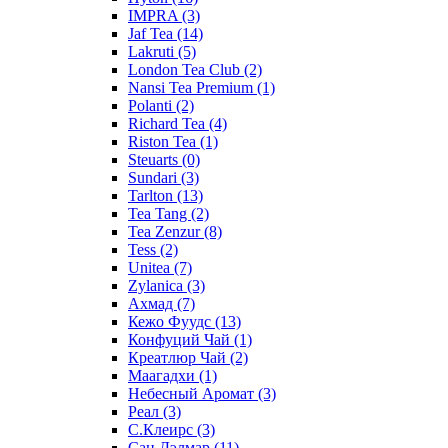
IMPRA
(3)
Jaf Tea
(14)
Lakruti
(5)
London Tea Club
(2)
Nansi Tea Premium
(1)
Polanti
(2)
Richard Tea
(4)
Riston Tea
(1)
Steuarts
(0)
Sundari
(3)
Tarlton
(13)
Tea Tang
(2)
Tea Zenzur
(8)
Tess
(2)
Unitea
(7)
Zylanica
(3)
Ахмад
(7)
Кежо Фуудс
(13)
Конфуций Чай
(1)
Креатлюр Чай
(2)
Маагадхи
(1)
Небесный Аромат
(3)
Реал
(3)
С.Клеирс
(3)
Сан Дэлмар
(11)