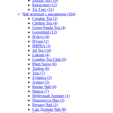
Zenzur Tea
(19)
Креатлюр
(12)
Ти Тэнг
(11)
Чай зеленый с жасмином
(164)
Creatlur Tea
(2)
Chelton Tea
(4)
Green Panda Tea
(4)
Greenfield
(13)
Hyleys
(4)
Hyson
(1)
IMPRA
(3)
Jaf Tea
(14)
Lakruti
(4)
London Tea Club
(0)
Plum Snow
(6)
Tarlton
(6)
Tess
(7)
Zylanica
(2)
Ахмад
(3)
Киоко Чай
(4)
Нанси
(7)
Небесный Аромат
(1)
Принцесса Ява
(3)
Ричард Чай
(2)
Сан Дэлмар Чай
(8)