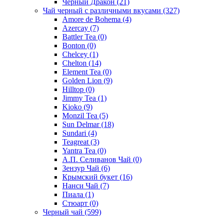
Черный Дракон
(21)
Чай черный с различными вкусами
(327)
Amore de Bohema
(4)
Azercay
(7)
Battler Tea
(0)
Bonton
(0)
Chelcey
(1)
Chelton
(14)
Element Tea
(0)
Golden Lion
(9)
Hilltop
(0)
Jimmy Tea
(1)
Kioko
(9)
Monzil Tea
(5)
Sun Delmar
(18)
Sundari
(4)
Teagreat
(3)
Yantra Tea
(0)
А.П. Селиванов Чай
(0)
Зензур Чай
(6)
Крымский букет
(16)
Нанси Чай
(7)
Пиала
(1)
Стюарт
(0)
Черный чай
(599)