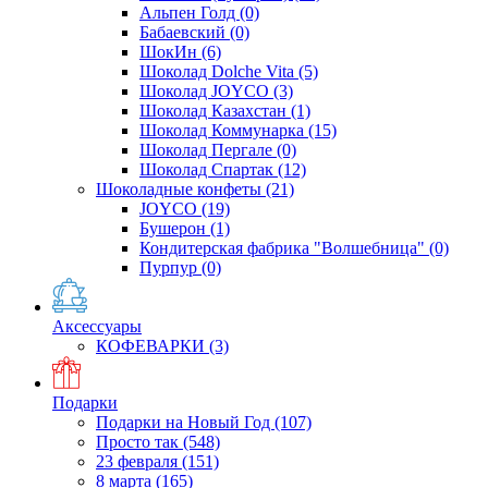
Альпен Голд
(0)
Бабаевский
(0)
ШокИн
(6)
Шоколад Dolche Vita
(5)
Шоколад JOYCO
(3)
Шоколад Казахстан
(1)
Шоколад Коммунарка
(15)
Шоколад Пергале
(0)
Шоколад Спартак
(12)
Шоколадные конфеты
(21)
JOYCO
(19)
Бушерон
(1)
Кондитерская фабрика "Волшебница"
(0)
Пурпур
(0)
Аксессуары
КОФЕВАРКИ
(3)
Подарки
Подарки на Новый Год
(107)
Просто так
(548)
23 февраля
(151)
8 марта
(165)