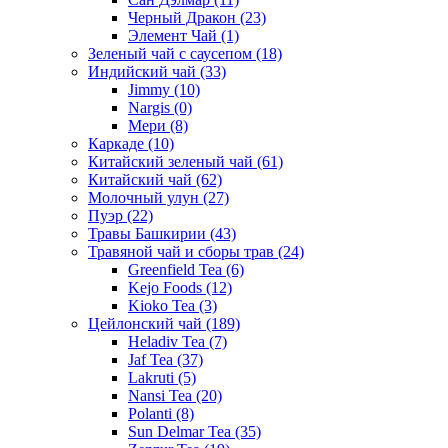
Черный Дракон
(23)
Элемент Чай
(1)
Зеленый чай с саусепом
(18)
Индийский чай
(33)
Jimmy
(10)
Nargis
(0)
Мери
(8)
Каркаде
(10)
Китайский зеленый чай
(61)
Китайский чай
(62)
Молочный улун
(27)
Пуэр
(22)
Травы Башкирии
(43)
Травяной чай и сборы трав
(24)
Greenfield Tea
(6)
Kejo Foods
(12)
Kioko Tea
(3)
Цейлонский чай
(189)
Heladiv Tea
(7)
Jaf Tea
(37)
Lakruti
(5)
Nansi Tea
(20)
Polanti
(8)
Sun Delmar Tea
(35)