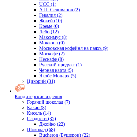
UCC
(1)
А.П. Селиванов
(2)
Гевалия
(2)
Жокей
(10)
Креме
(0)
Лебо
(12)
Максимус
(8)
Моккона
(0)
Московская кофейня на паяхъ
(9)
Москофе
(2)
Нескафе
(8)
Русский продукт
(1)
Черная карта
(5)
Якобс Монарх
(5)
Цикорий
(31)
Кондитерские изделия
Горячий шоколад
(7)
Какао
(8)
Кисель
(14)
Сладости
(35)
Джойко
(22)
Шоколад
(68)
Bucheron (Бушерон)
(22)