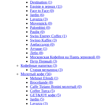
Destination
(1)
Egoiste в зернах
(11)
Face to Face
(0)
Jardin
(6)
Lavazza
(3)
Movenpick
(0)
Palombini
(0)
Paulig
(0)
Swiss Energy Coffee
(1)
Swisso Kaffee
(3)
Амбассадор
(0)
Атташе
(1)
Лебо
(8)
Московская Кофейня на Паяхъ зерновой
(0)
Петр Первый
(3)
Кофейные напитки
(3)
Старая мельница
(3)
Молотый кофе
(56)
Mehmet Efendi
(1)
Broceliande
(8)
Caffe Tiziano Bonini молотый
(0)
Coffee Turca
(5)
GET&JOY кофе
(5)
Jardin
(5)
Lavazza
(3)