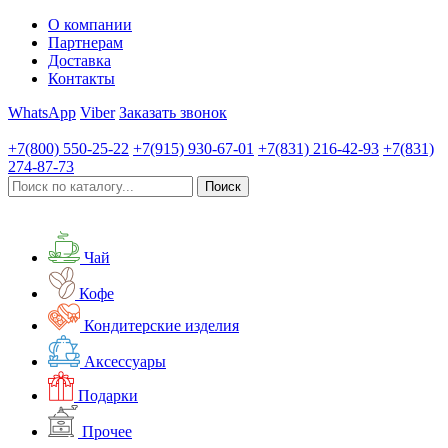
О компании
Партнерам
Доставка
Контакты
WhatsApp
Viber
Заказать звонок
+7(800)
550-25-22
+7(915)
930-67-01
+7(831)
216-42-93
+7(831)
274-87-73
Чай
Кофе
Кондитерские изделия
Аксессуары
Подарки
Прочее