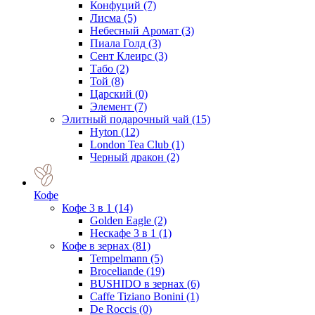
Конфуций
(7)
Лисма
(5)
Небесный Аромат
(3)
Пиала Голд
(3)
Сент Клеирс
(3)
Табо
(2)
Той
(8)
Царский
(0)
Элемент
(7)
Элитный подарочный чай
(15)
Hyton
(12)
London Tea Club
(1)
Черный дракон
(2)
Кофе
Кофе 3 в 1
(14)
Golden Eagle
(2)
Нескафе 3 в 1
(1)
Кофе в зернах
(81)
Tempelmann
(5)
Broceliande
(19)
BUSHIDO в зернах
(6)
Caffe Tiziano Bonini
(1)
De Roccis
(0)