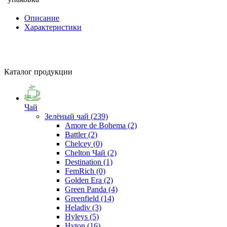
Описание
Характеристики
Каталог продукции
Чай
Зелёный чай
(239)
Amore de Bohema
(2)
Battler
(2)
Chelcey
(0)
Chelton Чай
(2)
Destination
(1)
FemRich
(0)
Golden Era
(2)
Green Panda
(4)
Greenfield
(14)
Heladiv
(3)
Hyleys
(5)
Hyton
(16)