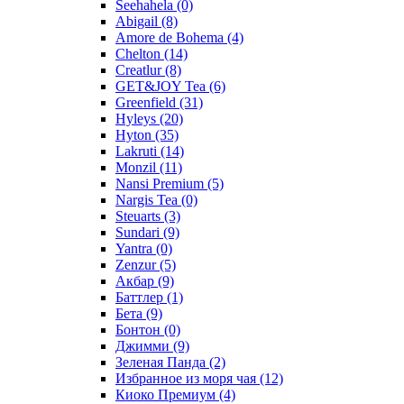
Seehahela
(0)
Abigail
(8)
Amore de Bohema
(4)
Chelton
(14)
Creatlur
(8)
GET&JOY Tea
(6)
Greenfield
(31)
Hyleys
(20)
Hyton
(35)
Lakruti
(14)
Monzil
(11)
Nansi Premium
(5)
Nargis Tea
(0)
Steuarts
(3)
Sundari
(9)
Yantra
(0)
Zenzur
(5)
Акбар
(9)
Баттлер
(1)
Бета
(9)
Бонтон
(0)
Джимми
(9)
Зеленая Панда
(2)
Избранное из моря чая
(12)
Киоко Премиум
(4)