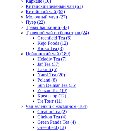
Каркаде
(10)
Китайский зеленый чай
(61)
Китайский чай
(62)
Молочный улун
(27)
Пуэр
(22)
Травы Башкирии
(43)
Травяной чай и сборы трав
(24)
Greenfield Tea
(6)
Kejo Foods
(12)
Kioko Tea
(3)
Цейлонский чай
(189)
Heladiv Tea
(7)
Jaf Tea
(37)
Lakruti
(5)
Nansi Tea
(20)
Polanti
(8)
Sun Delmar Tea
(35)
Zenzur Tea
(19)
Креатлюр
(12)
Ти Тэнг
(11)
Чай зеленый с жасмином
(164)
Creatlur Tea
(2)
Chelton Tea
(4)
Green Panda Tea
(4)
Greenfield
(13)