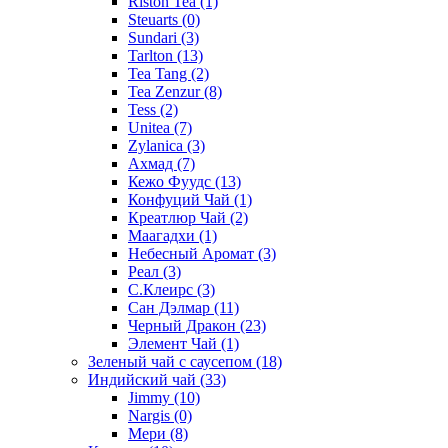
Riston Tea
(1)
Steuarts
(0)
Sundari
(3)
Tarlton
(13)
Tea Tang
(2)
Tea Zenzur
(8)
Tess
(2)
Unitea
(7)
Zylanica
(3)
Ахмад
(7)
Кежо Фуудс
(13)
Конфуций Чай
(1)
Креатлюр Чай
(2)
Маагадхи
(1)
Небесный Аромат
(3)
Реал
(3)
С.Клеирс
(3)
Сан Дэлмар
(11)
Черный Дракон
(23)
Элемент Чай
(1)
Зеленый чай с саусепом
(18)
Индийский чай
(33)
Jimmy
(10)
Nargis
(0)
Мери
(8)