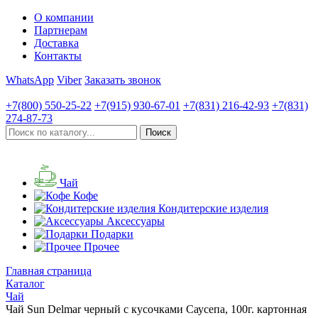
О компании
Партнерам
Доставка
Контакты
WhatsApp
Viber
Заказать звонок
+7(800)
550-25-22
+7(915)
930-67-01
+7(831)
216-42-93
+7(831)
274-87-73
Чай
Кофе
Кондитерские изделия
Аксессуары
Подарки
Прочее
Главная страница
Каталог
Чай
Чай Sun Delmar черный с кусочками Саусепа, 100г. картонная