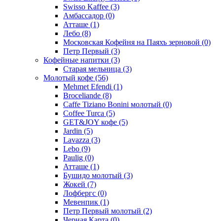
Swisso Kaffee
(3)
Амбассадор
(0)
Атташе
(1)
Лебо
(8)
Московская Кофейня на Паяхъ зерновой
(0)
Петр Первый
(3)
Кофейные напитки
(3)
Старая мельница
(3)
Молотый кофе
(56)
Mehmet Efendi
(1)
Broceliande
(8)
Caffe Tiziano Bonini молотый
(0)
Coffee Turca
(5)
GET&JOY кофе
(5)
Jardin
(5)
Lavazza
(3)
Lebo
(9)
Paulig
(0)
Атташе
(1)
Бушидо молотый
(3)
Жокей
(7)
Лофбергс
(0)
Мевенпик
(1)
Петр Первый молотый
(2)
Черная Карта
(0)