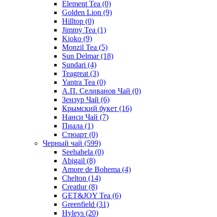
Element Tea
(0)
Golden Lion
(9)
Hilltop
(0)
Jimmy Tea
(1)
Kioko
(9)
Monzil Tea
(5)
Sun Delmar
(18)
Sundari
(4)
Teagreat
(3)
Yantra Tea
(0)
А.П. Селиванов Чай
(0)
Зензур Чай
(6)
Крымский букет
(16)
Нанси Чай
(7)
Пиала
(1)
Стюарт
(0)
Черный чай
(599)
Seehahela
(0)
Abigail
(8)
Amore de Bohema
(4)
Chelton
(14)
Creatlur
(8)
GET&JOY Tea
(6)
Greenfield
(31)
Hyleys
(20)