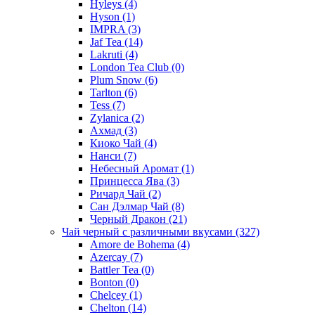
Hyleys
(4)
Hyson
(1)
IMPRA
(3)
Jaf Tea
(14)
Lakruti
(4)
London Tea Club
(0)
Plum Snow
(6)
Tarlton
(6)
Tess
(7)
Zylanica
(2)
Ахмад
(3)
Киоко Чай
(4)
Нанси
(7)
Небесный Аромат
(1)
Принцесса Ява
(3)
Ричард Чай
(2)
Сан Дэлмар Чай
(8)
Черный Дракон
(21)
Чай черный с различными вкусами
(327)
Amore de Bohema
(4)
Azercay
(7)
Battler Tea
(0)
Bonton
(0)
Chelcey
(1)
Chelton
(14)