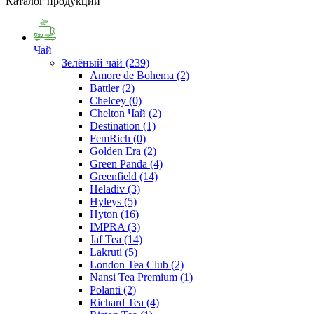
Каталог продукции
Чай
Зелёный чай
(239)
Amore de Bohema
(2)
Battler
(2)
Chelcey
(0)
Chelton Чай
(2)
Destination
(1)
FemRich
(0)
Golden Era
(2)
Green Panda
(4)
Greenfield
(14)
Heladiv
(3)
Hyleys
(5)
Hyton
(16)
IMPRA
(3)
Jaf Tea
(14)
Lakruti
(5)
London Tea Club
(2)
Nansi Tea Premium
(1)
Polanti
(2)
Richard Tea
(4)