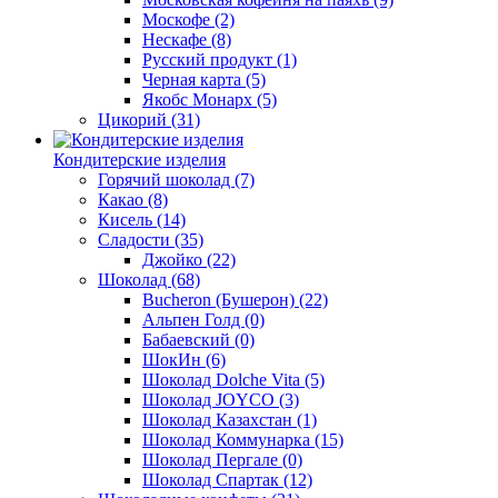
Москофе
(2)
Нескафе
(8)
Русский продукт
(1)
Черная карта
(5)
Якобс Монарх
(5)
Цикорий
(31)
Кондитерские изделия
Горячий шоколад
(7)
Какао
(8)
Кисель
(14)
Сладости
(35)
Джойко
(22)
Шоколад
(68)
Bucheron (Бушерон)
(22)
Альпен Голд
(0)
Бабаевский
(0)
ШокИн
(6)
Шоколад Dolche Vita
(5)
Шоколад JOYCO
(3)
Шоколад Казахстан
(1)
Шоколад Коммунарка
(15)
Шоколад Пергале
(0)
Шоколад Спартак
(12)