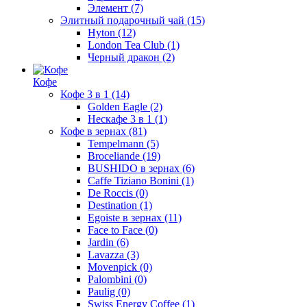
Элемент
(7)
Элитный подарочный чай
(15)
Hyton
(12)
London Tea Club
(1)
Черный дракон
(2)
Кофе
Кофе 3 в 1
(14)
Golden Eagle
(2)
Нескафе 3 в 1
(1)
Кофе в зернах
(81)
Tempelmann
(5)
Broceliande
(19)
BUSHIDO в зернах
(6)
Caffe Tiziano Bonini
(1)
De Roccis
(0)
Destination
(1)
Egoiste в зернах
(11)
Face to Face
(0)
Jardin
(6)
Lavazza
(3)
Movenpick
(0)
Palombini
(0)
Paulig
(0)
Swiss Energy Coffee
(1)