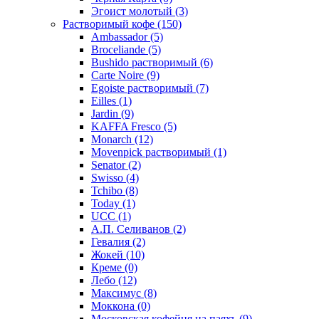
Эгоист молотый
(3)
Растворимый кофе
(150)
Ambassador
(5)
Broceliande
(5)
Bushido растворимый
(6)
Carte Noire
(9)
Egoiste растворимый
(7)
Eilles
(1)
Jardin
(9)
KAFFA Fresco
(5)
Monarch
(12)
Movenpick растворимый
(1)
Senator
(2)
Swisso
(4)
Tchibo
(8)
Today
(1)
UCC
(1)
А.П. Селиванов
(2)
Гевалия
(2)
Жокей
(10)
Креме
(0)
Лебо
(12)
Максимус
(8)
Моккона
(0)
Московская кофейня на паяхъ
(9)