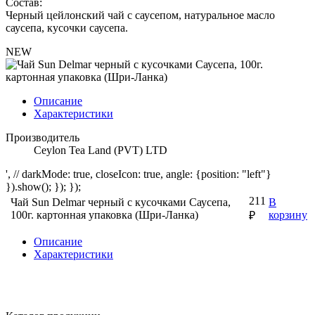
Состав:
Черный цейлонский чай с саусепом, натуральное масло
саусепа, кусочки саусепа.
NEW
Описание
Характеристики
Производитель
Ceylon Tea Land (PVT) LTD
', // darkMode: true, closeIcon: true, angle: {position: "left"}
}).show(); }); });
211
Чай Sun Delmar черный с кусочками Саусепа,
В
100г. картонная упаковка (Шри-Ланка)
корзину
₽
Описание
Характеристики