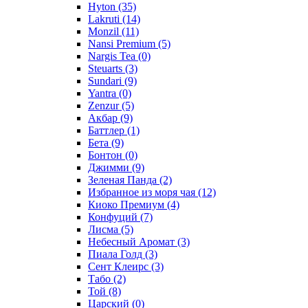
Hyton
(35)
Lakruti
(14)
Monzil
(11)
Nansi Premium
(5)
Nargis Tea
(0)
Steuarts
(3)
Sundari
(9)
Yantra
(0)
Zenzur
(5)
Акбар
(9)
Баттлер
(1)
Бета
(9)
Бонтон
(0)
Джимми
(9)
Зеленая Панда
(2)
Избранное из моря чая
(12)
Киоко Премиум
(4)
Конфуций
(7)
Лисма
(5)
Небесный Аромат
(3)
Пиала Голд
(3)
Сент Клеирс
(3)
Табо
(2)
Той
(8)
Царский
(0)