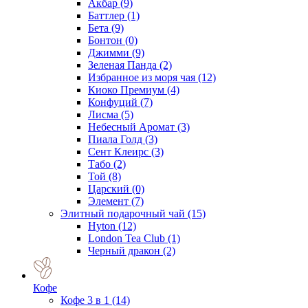
Акбар
(9)
Баттлер
(1)
Бета
(9)
Бонтон
(0)
Джимми
(9)
Зеленая Панда
(2)
Избранное из моря чая
(12)
Киоко Премиум
(4)
Конфуций
(7)
Лисма
(5)
Небесный Аромат
(3)
Пиала Голд
(3)
Сент Клеирс
(3)
Табо
(2)
Той
(8)
Царский
(0)
Элемент
(7)
Элитный подарочный чай
(15)
Hyton
(12)
London Tea Club
(1)
Черный дракон
(2)
Кофе
Кофе 3 в 1
(14)