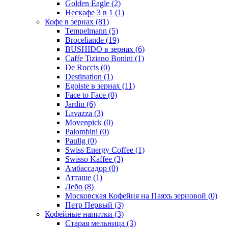
Golden Eagle
(2)
Нескафе 3 в 1
(1)
Кофе в зернах
(81)
Tempelmann
(5)
Broceliande
(19)
BUSHIDO в зернах
(6)
Caffe Tiziano Bonini
(1)
De Roccis
(0)
Destination
(1)
Egoiste в зернах
(11)
Face to Face
(0)
Jardin
(6)
Lavazza
(3)
Movenpick
(0)
Palombini
(0)
Paulig
(0)
Swiss Energy Coffee
(1)
Swisso Kaffee
(3)
Амбассадор
(0)
Атташе
(1)
Лебо
(8)
Московская Кофейня на Паяхъ зерновой
(0)
Петр Первый
(3)
Кофейные напитки
(3)
Старая мельница
(3)