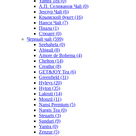
Yantra Tea
(0)
А.П. Селиванов Чай
(0)
Зензур Чай
(6)
Крымский букет
(16)
Нанси Чай
(7)
Пиала
(1)
Стюарт
(0)
Черный чай
(599)
Seehahela
(0)
Abigail
(8)
Amore de Bohema
(4)
Chelton
(14)
Creatlur
(8)
GET&JOY Tea
(6)
Greenfield
(31)
Hyleys
(20)
Hyton
(35)
Lakruti
(14)
Monzil
(11)
Nansi Premium
(5)
Nargis Tea
(0)
Steuarts
(3)
Sundari
(9)
Yantra
(0)
Zenzur
(5)