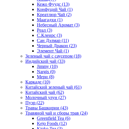
Кежо Фуудс
(13)
Конфуций Чай
(1)
Креатлюр Чай
(2)
Маагадхи
(1)
Небесный Аромат
(3)
Реал
(3)
С.Клеирс
(3)
Сан Дэлмар
(11)
Черный Дракон
(23)
Элемент Чай
(1)
Зеленый чай с саусепом
(18)
Индийский чай
(33)
Jimmy
(10)
Nargis
(0)
Мери
(8)
Каркаде
(10)
Китайский зеленый чай
(61)
Китайский чай
(62)
Молочный улун
(27)
Пуэр
(22)
Травы Башкирии
(43)
Травяной чай и сборы трав
(24)
Greenfield Tea
(6)
Kejo Foods
(12)
Kioko Tea
(3)