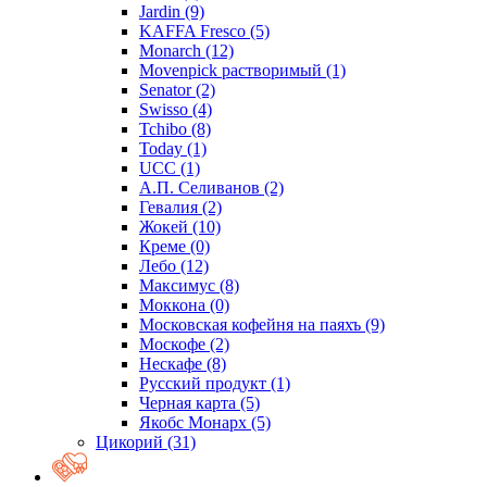
Jardin
(9)
KAFFA Fresco
(5)
Monarch
(12)
Movenpick растворимый
(1)
Senator
(2)
Swisso
(4)
Tchibo
(8)
Today
(1)
UCC
(1)
А.П. Селиванов
(2)
Гевалия
(2)
Жокей
(10)
Креме
(0)
Лебо
(12)
Максимус
(8)
Моккона
(0)
Московская кофейня на паяхъ
(9)
Москофе
(2)
Нескафе
(8)
Русский продукт
(1)
Черная карта
(5)
Якобс Монарх
(5)
Цикорий
(31)