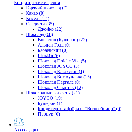
Кондитерские изделия
Горячий шоколад
(7)
Какао
(8)
Кисель
(14)
Сладости
(35)
Джойко
(22)
Шоколад
(68)
Bucheron (Бушерон)
(22)
Альпен Голд
(0)
Бабаевский
(0)
ШокИн
(6)
Шоколад Dolche Vita
(5)
Шоколад JOYCO
(3)
Шоколад Казахстан
(1)
Шоколад Коммунарка
(15)
Шоколад Пергале
(0)
Шоколад Спартак
(12)
Шоколадные конфеты
(21)
JOYCO
(19)
Бушерон
(1)
Кондитерская фабрика "Волшебница"
(0)
Пурпур
(0)
Аксессуары