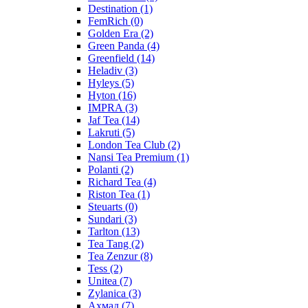
Destination
(1)
FemRich
(0)
Golden Era
(2)
Green Panda
(4)
Greenfield
(14)
Heladiv
(3)
Hyleys
(5)
Hyton
(16)
IMPRA
(3)
Jaf Tea
(14)
Lakruti
(5)
London Tea Club
(2)
Nansi Tea Premium
(1)
Polanti
(2)
Richard Tea
(4)
Riston Tea
(1)
Steuarts
(0)
Sundari
(3)
Tarlton
(13)
Tea Tang
(2)
Tea Zenzur
(8)
Tess
(2)
Unitea
(7)
Zylanica
(3)
Ахмад
(7)