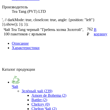
Производитель
Tea Tang (PVT) LTD
', // darkMode: true, closeIcon: true, angle: {position: "left"}
}).show(); }); });
762
Чай Tea Tang черный "Гребень холма Золотой",
В
100 пакетиков с ярлыком
корзину
₽
Описание
Характеристики
Каталог продукции
Чай
Зелёный чай
(239)
Amore de Bohema
(2)
Battler
(2)
Chelcey
(0)
Chelton Чай
(2)