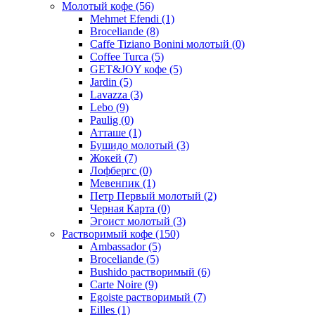
Молотый кофе
(56)
Mehmet Efendi
(1)
Broceliande
(8)
Caffe Tiziano Bonini молотый
(0)
Coffee Turca
(5)
GET&JOY кофе
(5)
Jardin
(5)
Lavazza
(3)
Lebo
(9)
Paulig
(0)
Атташе
(1)
Бушидо молотый
(3)
Жокей
(7)
Лофбергс
(0)
Мевенпик
(1)
Петр Первый молотый
(2)
Черная Карта
(0)
Эгоист молотый
(3)
Растворимый кофе
(150)
Ambassador
(5)
Broceliande
(5)
Bushido растворимый
(6)
Carte Noire
(9)
Egoiste растворимый
(7)
Eilles
(1)