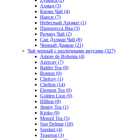
Zylanica
(2)
Ахмад
(3)
Киоко Чай
(4)
Нанси
(7)
Небесный Аромат
(1)
Принцесса Ява
(3)
Ричард Чай
(2)
Сан Дэлмар Чай
(8)
Черный Дракон
(21)
Чай черный с различными вкусами
(327)
Amore de Bohema
(4)
Azercay
(7)
Battler Tea
(0)
Bonton
(0)
Chelcey
(1)
Chelton
(14)
Element Tea
(0)
Golden Lion
(9)
Hilltop
(0)
Jimmy Tea
(1)
Kioko
(9)
Monzil Tea
(5)
Sun Delmar
(18)
Sundari
(4)
Teagreat
(3)