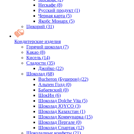
Нескафе
(8)
Русский продукт
(1)
Черная карта
(5)
Якобс Монарх
(5)
Цикорий
(31)
Кондитерские изделия
Горячий шоколад
(7)
Какао
(8)
Кисель
(14)
Сладости
(35)
Джойко
(22)
Шоколад
(68)
Bucheron (Бушерон)
(22)
Альпен Голд
(0)
Бабаевский
(0)
ШокИн
(6)
Шоколад Dolche Vita
(5)
Шоколад JOYCO
(3)
Шоколад Казахстан
(1)
Шоколад Коммунарка
(15)
Шоколад Пергале
(0)
Шоколад Спартак
(12)
Шоколадные конфеты
(21)