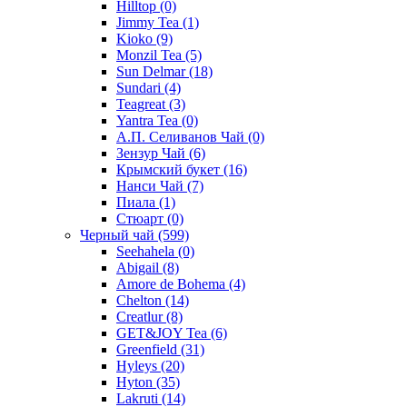
Hilltop
(0)
Jimmy Tea
(1)
Kioko
(9)
Monzil Tea
(5)
Sun Delmar
(18)
Sundari
(4)
Teagreat
(3)
Yantra Tea
(0)
А.П. Селиванов Чай
(0)
Зензур Чай
(6)
Крымский букет
(16)
Нанси Чай
(7)
Пиала
(1)
Стюарт
(0)
Черный чай
(599)
Seehahela
(0)
Abigail
(8)
Amore de Bohema
(4)
Chelton
(14)
Creatlur
(8)
GET&JOY Tea
(6)
Greenfield
(31)
Hyleys
(20)
Hyton
(35)
Lakruti
(14)