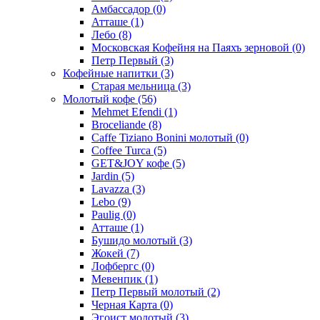
Амбассадор
(0)
Атташе
(1)
Лебо
(8)
Московская Кофейня на Паяхъ зерновой
(0)
Петр Первый
(3)
Кофейные напитки
(3)
Старая мельница
(3)
Молотый кофе
(56)
Mehmet Efendi
(1)
Broceliande
(8)
Caffe Tiziano Bonini молотый
(0)
Coffee Turca
(5)
GET&JOY кофе
(5)
Jardin
(5)
Lavazza
(3)
Lebo
(9)
Paulig
(0)
Атташе
(1)
Бушидо молотый
(3)
Жокей
(7)
Лофбергс
(0)
Мевенпик
(1)
Петр Первый молотый
(2)
Черная Карта
(0)
Эгоист молотый
(3)