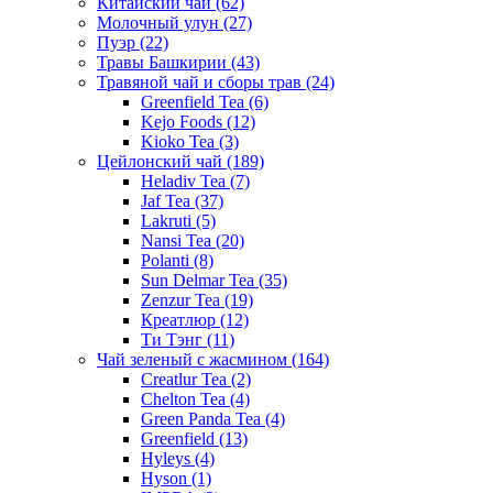
Китайский чай
(62)
Молочный улун
(27)
Пуэр
(22)
Травы Башкирии
(43)
Травяной чай и сборы трав
(24)
Greenfield Tea
(6)
Kejo Foods
(12)
Kioko Tea
(3)
Цейлонский чай
(189)
Heladiv Tea
(7)
Jaf Tea
(37)
Lakruti
(5)
Nansi Tea
(20)
Polanti
(8)
Sun Delmar Tea
(35)
Zenzur Tea
(19)
Креатлюр
(12)
Ти Тэнг
(11)
Чай зеленый с жасмином
(164)
Creatlur Tea
(2)
Chelton Tea
(4)
Green Panda Tea
(4)
Greenfield
(13)
Hyleys
(4)
Hyson
(1)