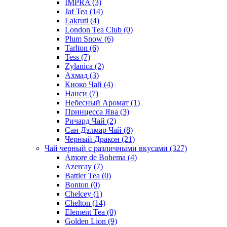
IMPRA
(3)
Jaf Tea
(14)
Lakruti
(4)
London Tea Club
(0)
Plum Snow
(6)
Tarlton
(6)
Tess
(7)
Zylanica
(2)
Ахмад
(3)
Киоко Чай
(4)
Нанси
(7)
Небесный Аромат
(1)
Принцесса Ява
(3)
Ричард Чай
(2)
Сан Дэлмар Чай
(8)
Черный Дракон
(21)
Чай черный с различными вкусами
(327)
Amore de Bohema
(4)
Azercay
(7)
Battler Tea
(0)
Bonton
(0)
Chelcey
(1)
Chelton
(14)
Element Tea
(0)
Golden Lion
(9)