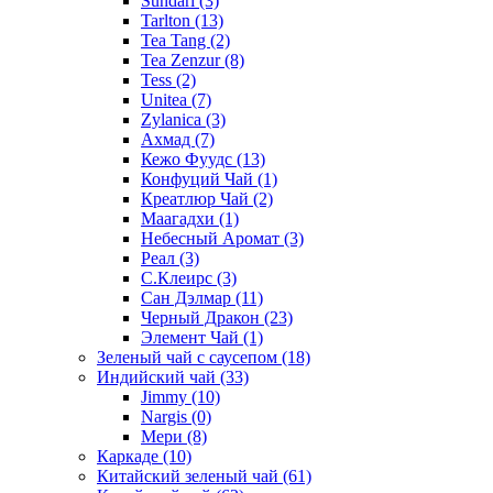
Sundari
(3)
Tarlton
(13)
Tea Tang
(2)
Tea Zenzur
(8)
Tess
(2)
Unitea
(7)
Zylanica
(3)
Ахмад
(7)
Кежо Фуудс
(13)
Конфуций Чай
(1)
Креатлюр Чай
(2)
Маагадхи
(1)
Небесный Аромат
(3)
Реал
(3)
С.Клеирс
(3)
Сан Дэлмар
(11)
Черный Дракон
(23)
Элемент Чай
(1)
Зеленый чай с саусепом
(18)
Индийский чай
(33)
Jimmy
(10)
Nargis
(0)
Мери
(8)
Каркаде
(10)
Китайский зеленый чай
(61)