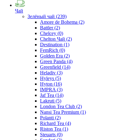
Чай
Зелёный чай
(239)
Amore de Bohema
(2)
Battler
(2)
Chelcey
(0)
Chelton Чай
(2)
Destination
(1)
FemRich
(0)
Golden Era
(2)
Green Panda
(4)
Greenfield
(14)
Heladiv
(3)
Hyleys
(5)
Hyton
(16)
IMPRA
(3)
Jaf Tea
(14)
Lakruti
(5)
London Tea Club
(2)
Nansi Tea Premium
(1)
Polanti
(2)
Richard Tea
(4)
Riston Tea
(1)
Steuarts
(0)