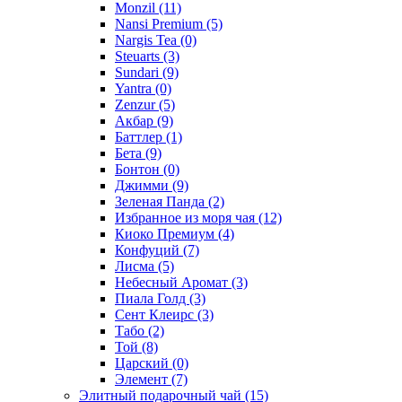
Monzil
(11)
Nansi Premium
(5)
Nargis Tea
(0)
Steuarts
(3)
Sundari
(9)
Yantra
(0)
Zenzur
(5)
Акбар
(9)
Баттлер
(1)
Бета
(9)
Бонтон
(0)
Джимми
(9)
Зеленая Панда
(2)
Избранное из моря чая
(12)
Киоко Премиум
(4)
Конфуций
(7)
Лисма
(5)
Небесный Аромат
(3)
Пиала Голд
(3)
Сент Клеирс
(3)
Табо
(2)
Той
(8)
Царский
(0)
Элемент
(7)
Элитный подарочный чай
(15)