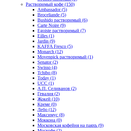
Растворимый кофе
(150)
Ambassador
(5)
Broceliande
(5)
Bushido растворимый
(6)
Carte Noire
(9)
Egoiste растворимый
(7)
Eilles
(1)
Jardin
(9)
KAFFA Fresco
(5)
Monarch
(12)
Movenpick растворимый
(1)
Senator
(2)
Swisso
(4)
Tchibo
(8)
Today
(1)
UCC
(1)
А.П. Селиванов
(2)
Гевалия
(2)
Жокей
(10)
Креме
(0)
Лебо
(12)
Максимус
(8)
Моккона
(0)
Московская кофейня на паяхъ
(9)
Москофе
(2)