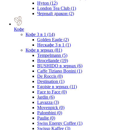
Hyton
(12)
London Tea Club
(1)
Черный дракон
(2)
Кофе
Кофе 3 в 1
(14)
Golden Eagle
(2)
Нескафе 3 в 1
(1)
Кофе в зернах
(81)
Tempelmann
(5)
Broceliande
(19)
BUSHIDO в зернах
(6)
Caffe Tiziano Bonini
(1)
De Roccis
(0)
Destination
(1)
Egoiste в зернах
(11)
Face to Face
(0)
Jardin
(6)
Lavazza
(3)
Movenpick
(0)
Palombini
(0)
Paulig
(0)
Swiss Energy Coffee
(1)
Swisso Kaffee
(3)