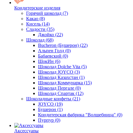
Кондитерские изделия
Горячий шоколад
(7)
Какао
(8)
Кисель
(14)
Сладости
(35)
Джойко
(22)
Шоколад
(68)
Bucheron (Бушерон)
(22)
Альпен Голд
(0)
Бабаевский
(0)
ШокИн
(6)
Шоколад Dolche Vita
(5)
Шоколад JOYCO
(3)
Шоколад Казахстан
(1)
Шоколад Коммунарка
(15)
Шоколад Пергале
(0)
Шоколад Спартак
(12)
Шоколадные конфеты
(21)
JOYCO
(19)
Бушерон
(1)
Кондитерская фабрика "Волшебница"
(0)
Пурпур
(0)
Аксессуары