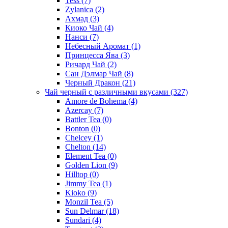
Tess
(7)
Zylanica
(2)
Ахмад
(3)
Киоко Чай
(4)
Нанси
(7)
Небесный Аромат
(1)
Принцесса Ява
(3)
Ричард Чай
(2)
Сан Дэлмар Чай
(8)
Черный Дракон
(21)
Чай черный с различными вкусами
(327)
Amore de Bohema
(4)
Azercay
(7)
Battler Tea
(0)
Bonton
(0)
Chelcey
(1)
Chelton
(14)
Element Tea
(0)
Golden Lion
(9)
Hilltop
(0)
Jimmy Tea
(1)
Kioko
(9)
Monzil Tea
(5)
Sun Delmar
(18)
Sundari
(4)