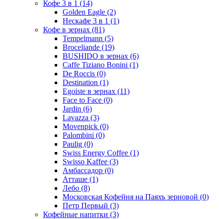
Кофе 3 в 1
(14)
Golden Eagle
(2)
Нескафе 3 в 1
(1)
Кофе в зернах
(81)
Tempelmann
(5)
Broceliande
(19)
BUSHIDO в зернах
(6)
Caffe Tiziano Bonini
(1)
De Roccis
(0)
Destination
(1)
Egoiste в зернах
(11)
Face to Face
(0)
Jardin
(6)
Lavazza
(3)
Movenpick
(0)
Palombini
(0)
Paulig
(0)
Swiss Energy Coffee
(1)
Swisso Kaffee
(3)
Амбассадор
(0)
Атташе
(1)
Лебо
(8)
Московская Кофейня на Паяхъ зерновой
(0)
Петр Первый
(3)
Кофейные напитки
(3)