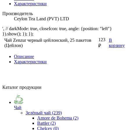
Характеристики
Производитель
Ceylon Tea Land (PVT) LTD
', // darkMode: true, closeIcon: true, angle: {position: "left"}
}).show(); }); });
123
Чай Zenzur черный цейлонский, 25 пакетов
В
(Цейлон)
корзину
₽
Описание
Характеристики
Каталог продукции
Чай
Зелёный чай
(239)
Amore de Bohema
(2)
Battler
(2)
Chelcey
(0)