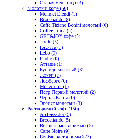
Старая мельница
(3)
Молотый кофе
(56)
Mehmet Efendi
(1)
Broceliande
(8)
Caffe Tiziano Bonini молотый
(0)
Coffee Turca
(5)
GET&JOY кофе
(5)
Jardin
(5)
Lavazza
(3)
Lebo
(9)
Paulig
(0)
Атташе
(1)
Бушидо молотый
(3)
Жокей
(7)
Лофбергс
(0)
Мевенпик
(1)
Петр Первый молотый
(2)
Черная Карта
(0)
Эгоист молотый
(3)
Растворимый кофе
(150)
Ambassador
(5)
Broceliande
(5)
Bushido растворимый
(6)
Carte Noire
(9)
Egoiste растворимый
(7)