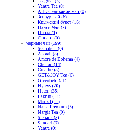
Teagreat
(3)
Yantra Tea
(0)
А.П. Селиванов Чай
(0)
Зензур Чай
(6)
Крымский букет
(16)
Нанси Чай
(7)
Пиала
(1)
Стюарт
(0)
Черный чай
(599)
Seehahela
(0)
Abigail
(8)
Amore de Bohema
(4)
Chelton
(14)
Creatlur
(8)
GET&JOY Tea
(6)
Greenfield
(31)
Hyleys
(20)
Hyton
(35)
Lakruti
(14)
Monzil
(11)
Nansi Premium
(5)
Nargis Tea
(0)
Steuarts
(3)
Sundari
(9)
Yantra
(0)