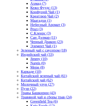
Ахмад
(7)
Кежо Фуудс
(13)
Конфуций Чай
(1)
Креатлюр Чай
(2)
Маагадхи
(1)
Небесный Аромат
(3)
Реал
(3)
С.Клеирс
(3)
Сан Дэлмар
(11)
Черный Дракон
(23)
Элемент Чай
(1)
Зеленый чай с саусепом
(18)
Индийский чай
(33)
Jimmy
(10)
Nargis
(0)
Мери
(8)
Каркаде
(10)
Китайский зеленый чай
(61)
Китайский чай
(62)
Молочный улун
(27)
Пуэр
(22)
Травы Башкирии
(43)
Травяной чай и сборы трав
(24)
Greenfield Tea
(6)
Kejo Foods
(12)