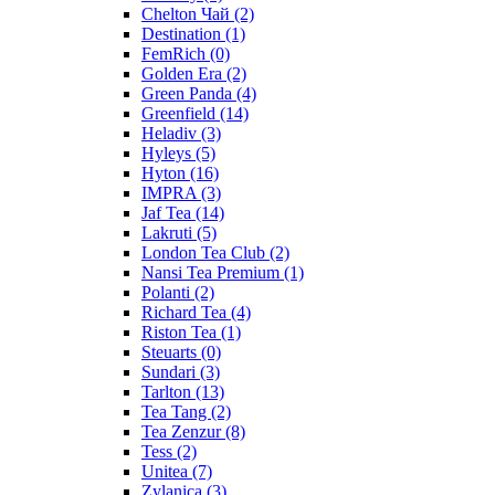
Chelton Чай
(2)
Destination
(1)
FemRich
(0)
Golden Era
(2)
Green Panda
(4)
Greenfield
(14)
Heladiv
(3)
Hyleys
(5)
Hyton
(16)
IMPRA
(3)
Jaf Tea
(14)
Lakruti
(5)
London Tea Club
(2)
Nansi Tea Premium
(1)
Polanti
(2)
Richard Tea
(4)
Riston Tea
(1)
Steuarts
(0)
Sundari
(3)
Tarlton
(13)
Tea Tang
(2)
Tea Zenzur
(8)
Tess
(2)
Unitea
(7)
Zylanica
(3)