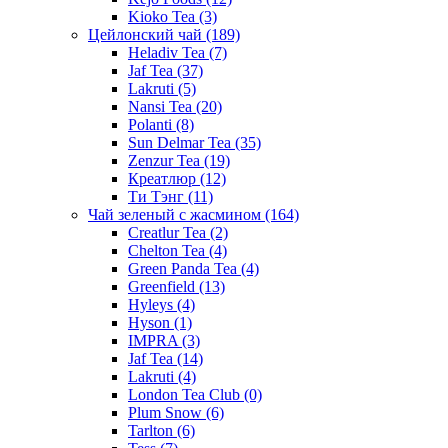
Kioko Tea
(3)
Цейлонский чай
(189)
Heladiv Tea
(7)
Jaf Tea
(37)
Lakruti
(5)
Nansi Tea
(20)
Polanti
(8)
Sun Delmar Tea
(35)
Zenzur Tea
(19)
Креатлюр
(12)
Ти Тэнг
(11)
Чай зеленый с жасмином
(164)
Creatlur Tea
(2)
Chelton Tea
(4)
Green Panda Tea
(4)
Greenfield
(13)
Hyleys
(4)
Hyson
(1)
IMPRA
(3)
Jaf Tea
(14)
Lakruti
(4)
London Tea Club
(0)
Plum Snow
(6)
Tarlton
(6)