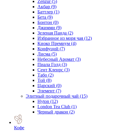
Zenzur
(5)
Акбар
(9)
Баттлер
(1)
Бета
(9)
Бонтон
(0)
Джимми
(9)
Зеленая Панда
(2)
Избранное из моря чая
(12)
Киоко Премиум
(4)
Конфуций
(7)
Лисма
(5)
Небесный Аромат
(3)
Пиала Голд
(3)
Сент Клеирс
(3)
Табо
(2)
Той
(8)
Царский
(0)
Элемент
(7)
Элитный подарочный чай
(15)
Hyton
(12)
London Tea Club
(1)
Черный дракон
(2)
Кофе