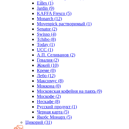
Eilles
(1)
Jardin
(9)
KAFFA Fresco
(5)
Monarch
(12)
Movenpick растворимый
(1)
Senator
(2)
Swisso
(4)
Tchibo
(8)
Today
(1)
UCC
(1)
А.П. Селиванов
(2)
Гевалия
(2)
Жокей
(10)
Креме
(0)
Лебо
(12)
Максимус
(8)
Моккона
(0)
Московская кофейня на паяхъ
(9)
Москофе
(2)
Нескафе
(8)
Русский продукт
(1)
Черная карта
(5)
Якобс Монарх
(5)
Цикорий
(31)