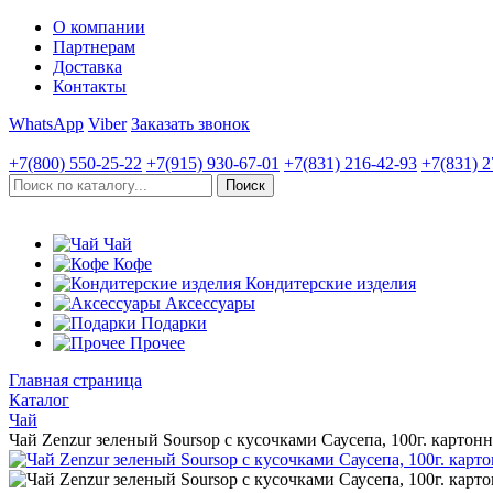
О компании
Партнерам
Доставка
Контакты
WhatsApp
Viber
Заказать звонок
+7(800)
550-25-22
+7(915)
930-67-01
+7(831)
216-42-93
+7(831)
2
Чай
Кофе
Кондитерские изделия
Аксессуары
Подарки
Прочее
Главная страница
Каталог
Чай
Чай Zenzur зеленый Soursop с кусочками Саусепа, 100г. картон