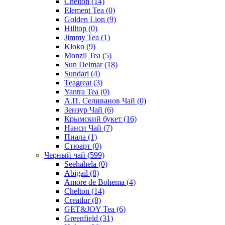
Chelton
(14)
Element Tea
(0)
Golden Lion
(9)
Hilltop
(0)
Jimmy Tea
(1)
Kioko
(9)
Monzil Tea
(5)
Sun Delmar
(18)
Sundari
(4)
Teagreat
(3)
Yantra Tea
(0)
А.П. Селиванов Чай
(0)
Зензур Чай
(6)
Крымский букет
(16)
Нанси Чай
(7)
Пиала
(1)
Стюарт
(0)
Черный чай
(599)
Seehahela
(0)
Abigail
(8)
Amore de Bohema
(4)
Chelton
(14)
Creatlur
(8)
GET&JOY Tea
(6)
Greenfield
(31)