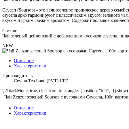
Саусеп (Soursop) - это вечнозеленое тропическое дерево семе
саусепа ярко гармонируют с классическим вкусом зеленого чая
вкусом и ярким свежим ароматом. Содержит большое количест
Состав:
Чай зеленый цейлонский с добавлением кусочков саусепа, пище
NEW
Описание
Характеристики
Производитель
Ceylon Tea Land (PVT) LTD
', // darkMode: true, closeIcon: true, angle: {position: "left"} }).show()
Чай Zenzur зеленый Soursop с кусочками Саусепа, 100г. карто
Описание
Характеристики