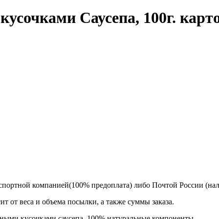
 кусочками Саусепа, 100г. кар
спортной компанией(100% предоплата) либо Почтой России (на
т от веса и объема посылки, а также суммы заказа.
ными кусочками саусепа. 100% натуральные компоненты.