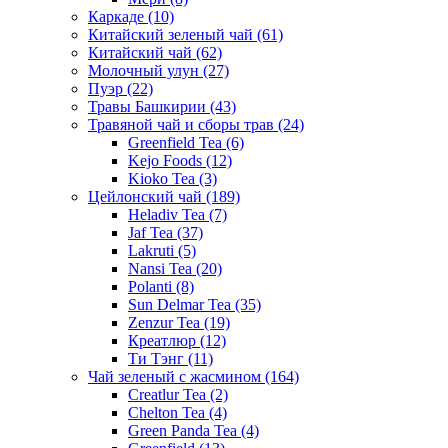
Каркаде
(10)
Китайский зеленый чай
(61)
Китайский чай
(62)
Молочный улун
(27)
Пуэр
(22)
Травы Башкирии
(43)
Травяной чай и сборы трав
(24)
Greenfield Tea
(6)
Kejo Foods
(12)
Kioko Tea
(3)
Цейлонский чай
(189)
Heladiv Tea
(7)
Jaf Tea
(37)
Lakruti
(5)
Nansi Tea
(20)
Polanti
(8)
Sun Delmar Tea
(35)
Zenzur Tea
(19)
Креатлюр
(12)
Ти Тэнг
(11)
Чай зеленый с жасмином
(164)
Creatlur Tea
(2)
Chelton Tea
(4)
Green Panda Tea
(4)