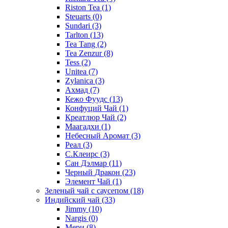
Riston Tea
(1)
Steuarts
(0)
Sundari
(3)
Tarlton
(13)
Tea Tang
(2)
Tea Zenzur
(8)
Tess
(2)
Unitea
(7)
Zylanica
(3)
Ахмад
(7)
Кежо Фуудс
(13)
Конфуций Чай
(1)
Креатлюр Чай
(2)
Маагадхи
(1)
Небесный Аромат
(3)
Реал
(3)
С.Клеирс
(3)
Сан Дэлмар
(11)
Черный Дракон
(23)
Элемент Чай
(1)
Зеленый чай с саусепом
(18)
Индийский чай
(33)
Jimmy
(10)
Nargis
(0)
Мери
(8)