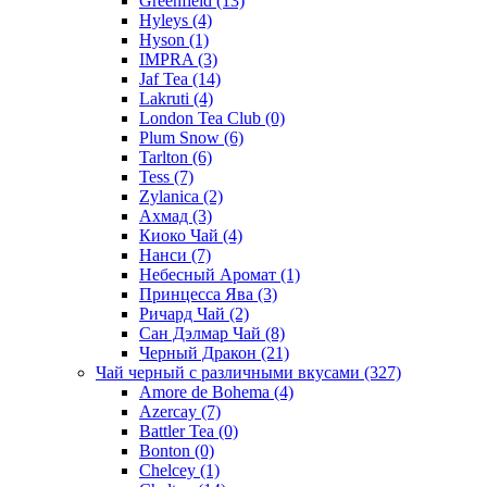
Greenfield
(13)
Hyleys
(4)
Hyson
(1)
IMPRA
(3)
Jaf Tea
(14)
Lakruti
(4)
London Tea Club
(0)
Plum Snow
(6)
Tarlton
(6)
Tess
(7)
Zylanica
(2)
Ахмад
(3)
Киоко Чай
(4)
Нанси
(7)
Небесный Аромат
(1)
Принцесса Ява
(3)
Ричард Чай
(2)
Сан Дэлмар Чай
(8)
Черный Дракон
(21)
Чай черный с различными вкусами
(327)
Amore de Bohema
(4)
Azercay
(7)
Battler Tea
(0)
Bonton
(0)
Chelcey
(1)