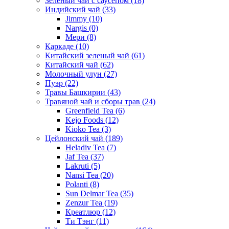
Зеленый чай с саусепом
(18)
Индийский чай
(33)
Jimmy
(10)
Nargis
(0)
Мери
(8)
Каркаде
(10)
Китайский зеленый чай
(61)
Китайский чай
(62)
Молочный улун
(27)
Пуэр
(22)
Травы Башкирии
(43)
Травяной чай и сборы трав
(24)
Greenfield Tea
(6)
Kejo Foods
(12)
Kioko Tea
(3)
Цейлонский чай
(189)
Heladiv Tea
(7)
Jaf Tea
(37)
Lakruti
(5)
Nansi Tea
(20)
Polanti
(8)
Sun Delmar Tea
(35)
Zenzur Tea
(19)
Креатлюр
(12)
Ти Тэнг
(11)