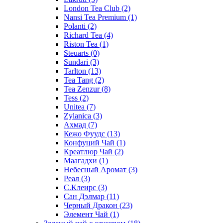
London Tea Club
(2)
Nansi Tea Premium
(1)
Polanti
(2)
Richard Tea
(4)
Riston Tea
(1)
Steuarts
(0)
Sundari
(3)
Tarlton
(13)
Tea Tang
(2)
Tea Zenzur
(8)
Tess
(2)
Unitea
(7)
Zylanica
(3)
Ахмад
(7)
Кежо Фуудс
(13)
Конфуций Чай
(1)
Креатлюр Чай
(2)
Маагадхи
(1)
Небесный Аромат
(3)
Реал
(3)
С.Клеирс
(3)
Сан Дэлмар
(11)
Черный Дракон
(23)
Элемент Чай
(1)