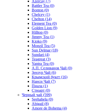
Azercay
(7)
Battler Tea
(0)
Bonton
(0)
Chelcey
(1)
Chelton
(14)
Element Tea
(0)
Golden Lion
(9)
Hilltop
(0)
Jimmy Tea
(1)
Kioko
(9)
Monzil Tea
(5)
Sun Delmar
(18)
Sundari
(4)
Teagreat
(3)
Yantra Tea
(0)
А.П. Селиванов Чай
(0)
Зензур Чай
(6)
Крымский букет
(16)
Нанси Чай
(7)
Пиала
(1)
Стюарт
(0)
Черный чай
(599)
Seehahela
(0)
Abigail
(8)
Amore de Bohema
(4)