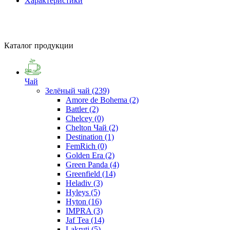
Характеристики
Каталог продукции
Чай
Зелёный чай
(239)
Amore de Bohema
(2)
Battler
(2)
Chelcey
(0)
Chelton Чай
(2)
Destination
(1)
FemRich
(0)
Golden Era
(2)
Green Panda
(4)
Greenfield
(14)
Heladiv
(3)
Hyleys
(5)
Hyton
(16)
IMPRA
(3)
Jaf Tea
(14)
Lakruti
(5)