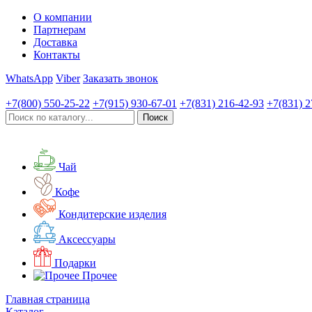
О компании
Партнерам
Доставка
Контакты
WhatsApp
Viber
Заказать звонок
+7(800)
550-25-22
+7(915)
930-67-01
+7(831)
216-42-93
+7(831)
2
Чай
Кофе
Кондитерские изделия
Аксессуары
Подарки
Прочее
Главная страница
Каталог