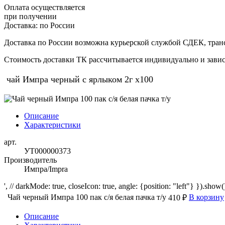
Оплата осуществляется
при получении
Доставка:
по России
Доставка по России возможна курьерской службой СДЕК, тран
Стоимость доставки ТК рассчитывается индивидуально и зависи
чай Импра черный с ярлыком 2г х100
Описание
Характеристики
арт.
УТ000000373
Производитель
Импра/Impra
', // darkMode: true, closeIcon: true, angle: {position: "left"} }).show()
Чай черный Импра 100 пак с/я белая пачка т/у
В корзину
410 ₽
Описание