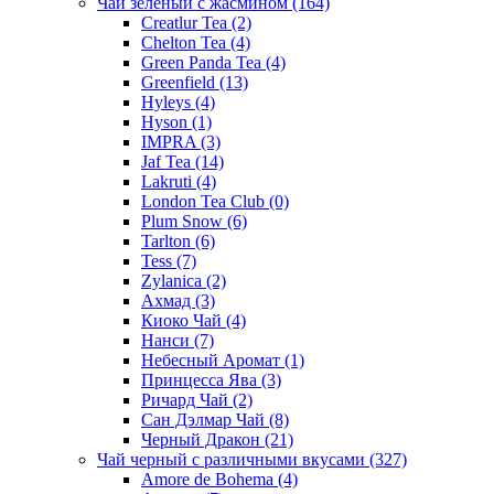
Чай зеленый с жасмином
(164)
Creatlur Tea
(2)
Chelton Tea
(4)
Green Panda Tea
(4)
Greenfield
(13)
Hyleys
(4)
Hyson
(1)
IMPRA
(3)
Jaf Tea
(14)
Lakruti
(4)
London Tea Club
(0)
Plum Snow
(6)
Tarlton
(6)
Tess
(7)
Zylanica
(2)
Ахмад
(3)
Киоко Чай
(4)
Нанси
(7)
Небесный Аромат
(1)
Принцесса Ява
(3)
Ричард Чай
(2)
Сан Дэлмар Чай
(8)
Черный Дракон
(21)
Чай черный с различными вкусами
(327)
Amore de Bohema
(4)