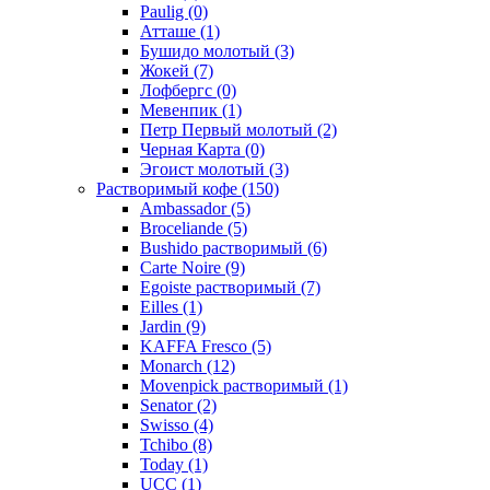
Paulig
(0)
Атташе
(1)
Бушидо молотый
(3)
Жокей
(7)
Лофбергс
(0)
Мевенпик
(1)
Петр Первый молотый
(2)
Черная Карта
(0)
Эгоист молотый
(3)
Растворимый кофе
(150)
Ambassador
(5)
Broceliande
(5)
Bushido растворимый
(6)
Carte Noire
(9)
Egoiste растворимый
(7)
Eilles
(1)
Jardin
(9)
KAFFA Fresco
(5)
Monarch
(12)
Movenpick растворимый
(1)
Senator
(2)
Swisso
(4)
Tchibo
(8)
Today
(1)
UCC
(1)