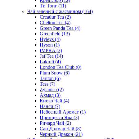
Креатлюр
(12)
Ти Тэнг
(11)
Чай зеленый с жасмином
(164)
Creatlur Tea
(2)
Chelton Tea
(4)
Green Panda Tea
(4)
Greenfield
(13)
Hyleys
(4)
Hyson
(1)
IMPRA
(3)
Jaf Tea
(14)
Lakruti
(4)
London Tea Club
(0)
Plum Snow
(6)
Tarlton
(6)
Tess
(7)
Zylanica
(2)
Ахмад
(3)
Киоко Чай
(4)
Нанси
(7)
Небесный Аромат
(1)
Принцесса Ява
(3)
Ричард Чай
(2)
Сан Дэлмар Чай
(8)
Черный Дракон
(21)