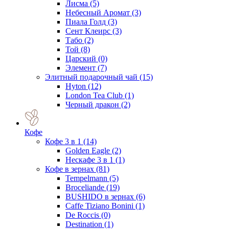
Лисма
(5)
Небесный Аромат
(3)
Пиала Голд
(3)
Сент Клеирс
(3)
Табо
(2)
Той
(8)
Царский
(0)
Элемент
(7)
Элитный подарочный чай
(15)
Hyton
(12)
London Tea Club
(1)
Черный дракон
(2)
Кофе
Кофе 3 в 1
(14)
Golden Eagle
(2)
Нескафе 3 в 1
(1)
Кофе в зернах
(81)
Tempelmann
(5)
Broceliande
(19)
BUSHIDO в зернах
(6)
Caffe Tiziano Bonini
(1)
De Roccis
(0)
Destination
(1)