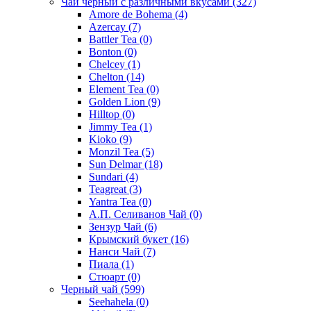
Чай черный с различными вкусами
(327)
Amore de Bohema
(4)
Azercay
(7)
Battler Tea
(0)
Bonton
(0)
Chelcey
(1)
Chelton
(14)
Element Tea
(0)
Golden Lion
(9)
Hilltop
(0)
Jimmy Tea
(1)
Kioko
(9)
Monzil Tea
(5)
Sun Delmar
(18)
Sundari
(4)
Teagreat
(3)
Yantra Tea
(0)
А.П. Селиванов Чай
(0)
Зензур Чай
(6)
Крымский букет
(16)
Нанси Чай
(7)
Пиала
(1)
Стюарт
(0)
Черный чай
(599)
Seehahela
(0)