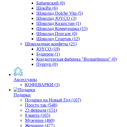
Бабаевский
(0)
ШокИн
(6)
Шоколад Dolche Vita
(5)
Шоколад JOYCO
(3)
Шоколад Казахстан
(1)
Шоколад Коммунарка
(15)
Шоколад Пергале
(0)
Шоколад Спартак
(12)
Шоколадные конфеты
(21)
JOYCO
(19)
Бушерон
(1)
Кондитерская фабрика "Волшебница"
(0)
Пурпур
(0)
Аксессуары
КОФЕВАРКИ
(3)
Подарки
Подарки на Новый Год
(107)
Просто так
(548)
23 февраля
(151)
8 марта
(165)
Мужчине
(460)
Женщине
(477)