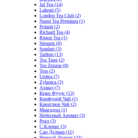
Jaf Tea
(14)
Lakruti
(5)
London Tea Club
(2)
Nansi Tea Premium
(1)
Polanti
(2)
Richard Tea
(4)
Riston Tea
(1)
Steuarts
(0)
Sundari
(3)
Tarlton
(13)
Tea Tang
(2)
Tea Zenzur
(8)
Tess
(2)
Unitea
(7)
Zylanica
(3)
Ахмад
(7)
Кежо Фуудс
(13)
Конфуций Чай
(1)
Креатлюр Чай
(2)
Маагадхи
(1)
Небесный Аромат
(3)
Реал
(3)
С.Клеирс
(3)
Сан Дэлмар
(11)
Черный Дракон
(23)