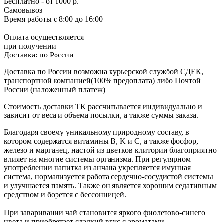
Бесплатно
- от 1000 р.
Самовывоз
Время работы
с 8:00 до 16:00
Оплата осуществляется
при получении
Доставка:
по России
Доставка по России возможна курьерской службой СДЕК,
транспортной компанией(100% предоплата) либо Почтой
России (наложенный платеж)
Стоимость доставки ТК рассчитывается индивидуально и
зависит от веса и объема посылки, а также суммы заказа.
Благодаря своему уникальному природному составу, в
котором содержатся витамины В, K и С, а также фосфор,
железо и марганец, настой из цветков клитории благоприятно
влияет на многие системы организма. При регулярном
употреблении напитка из анчана укрепляется имунная
система, нормализуется работа сердечно-сосудистой системы
и улучшается память. Также он является хорошим седативным
средством и борется с бессонницей.
При заваривании чай становится яркого фиолетово-синего
цвета и приобретает сладкий вкус с ароматами