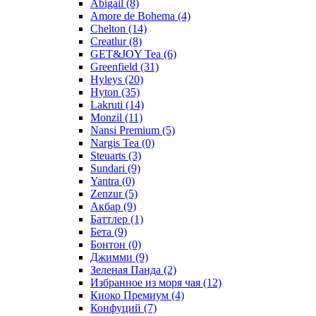
Abigail
(8)
Amore de Bohema
(4)
Chelton
(14)
Creatlur
(8)
GET&JOY Tea
(6)
Greenfield
(31)
Hyleys
(20)
Hyton
(35)
Lakruti
(14)
Monzil
(11)
Nansi Premium
(5)
Nargis Tea
(0)
Steuarts
(3)
Sundari
(9)
Yantra
(0)
Zenzur
(5)
Акбар
(9)
Баттлер
(1)
Бета
(9)
Бонтон
(0)
Джимми
(9)
Зеленая Панда
(2)
Избранное из моря чая
(12)
Киоко Премиум
(4)
Конфуций
(7)