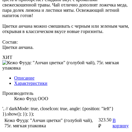
свежескошенной травы. Чай отлично дополнят ложечка меда,
пара долек лимона и листики мяты. Освежающий летний
напиток готов!
Цветки анчана можно смешивать с черным или зеленым чаем,
открывая в классическом вкусе новые горизонты.
Состав:
Цветки анчана.
ХИТ
Описание
Характеристики
Производитель
Кежо Фууд ООО
', // darkMode: true, closeIcon: true, angle: {position: "left"}
}).show(); }); });
323.50
Кежо Фуудс "Анчан цветки" (голубой чай),
В
75г. мягкая упаковка
корзину
₽