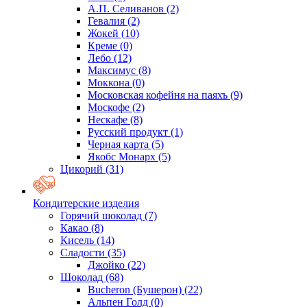
А.П. Селиванов
(2)
Гевалия
(2)
Жокей
(10)
Креме
(0)
Лебо
(12)
Максимус
(8)
Моккона
(0)
Московская кофейня на паяхъ
(9)
Москофе
(2)
Нескафе
(8)
Русский продукт
(1)
Черная карта
(5)
Якобс Монарх
(5)
Цикорий
(31)
Кондитерские изделия
Горячий шоколад
(7)
Какао
(8)
Кисель
(14)
Сладости
(35)
Джойко
(22)
Шоколад
(68)
Bucheron (Бушерон)
(22)
Альпен Голд
(0)