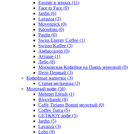
Egoiste в зернах
(11)
Face to Face
(0)
Jardin
(6)
Lavazza
(3)
Movenpick
(0)
Palombini
(0)
Paulig
(0)
Swiss Energy Coffee
(1)
Swisso Kaffee
(3)
Амбассадор
(0)
Атташе
(1)
Лебо
(8)
Московская Кофейня на Паяхъ зерновой
(0)
Петр Первый
(3)
Кофейные напитки
(3)
Старая мельница
(3)
Молотый кофе
(56)
Mehmet Efendi
(1)
Broceliande
(8)
Caffe Tiziano Bonini молотый
(0)
Coffee Turca
(5)
GET&JOY кофе
(5)
Jardin
(5)
Lavazza
(3)
Lebo
(9)