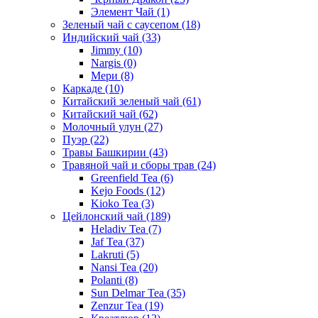
Элемент Чай
(1)
Зеленый чай с саусепом
(18)
Индийский чай
(33)
Jimmy
(10)
Nargis
(0)
Мери
(8)
Каркаде
(10)
Китайский зеленый чай
(61)
Китайский чай
(62)
Молочный улун
(27)
Пуэр
(22)
Травы Башкирии
(43)
Травяной чай и сборы трав
(24)
Greenfield Tea
(6)
Kejo Foods
(12)
Kioko Tea
(3)
Цейлонский чай
(189)
Heladiv Tea
(7)
Jaf Tea
(37)
Lakruti
(5)
Nansi Tea
(20)
Polanti
(8)
Sun Delmar Tea
(35)
Zenzur Tea
(19)