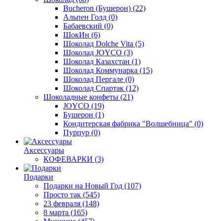
Bucheron (Бушерон)
(22)
Альпен Голд
(0)
Бабаевский
(0)
ШокИн
(6)
Шоколад Dolche Vita
(5)
Шоколад JOYCO
(3)
Шоколад Казахстан
(1)
Шоколад Коммунарка
(15)
Шоколад Пергале
(0)
Шоколад Спартак
(12)
Шоколадные конфеты
(21)
JOYCO
(19)
Бушерон
(1)
Кондитерская фабрика "Волшебница"
(0)
Пурпур
(0)
Аксессуары
КОФЕВАРКИ
(3)
Подарки
Подарки на Новый Год
(107)
Просто так
(545)
23 февраля
(148)
8 марта
(165)