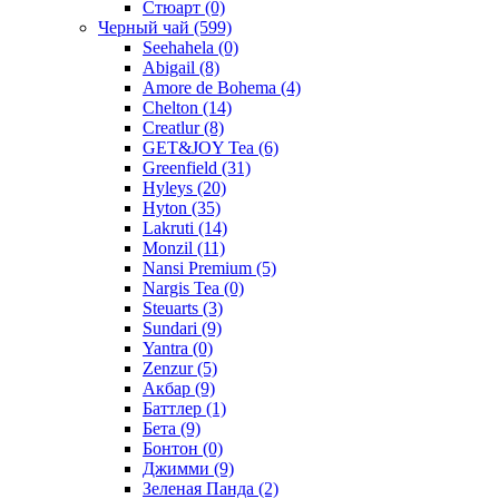
Стюарт
(0)
Черный чай
(599)
Seehahela
(0)
Abigail
(8)
Amore de Bohema
(4)
Chelton
(14)
Creatlur
(8)
GET&JOY Tea
(6)
Greenfield
(31)
Hyleys
(20)
Hyton
(35)
Lakruti
(14)
Monzil
(11)
Nansi Premium
(5)
Nargis Tea
(0)
Steuarts
(3)
Sundari
(9)
Yantra
(0)
Zenzur
(5)
Акбар
(9)
Баттлер
(1)
Бета
(9)
Бонтон
(0)
Джимми
(9)
Зеленая Панда
(2)