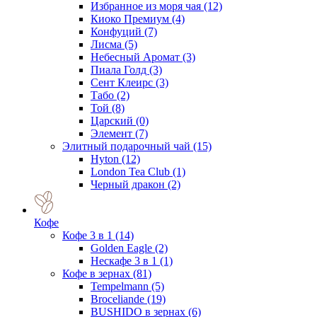
Избранное из моря чая
(12)
Киоко Премиум
(4)
Конфуций
(7)
Лисма
(5)
Небесный Аромат
(3)
Пиала Голд
(3)
Сент Клеирс
(3)
Табо
(2)
Той
(8)
Царский
(0)
Элемент
(7)
Элитный подарочный чай
(15)
Hyton
(12)
London Tea Club
(1)
Черный дракон
(2)
Кофе
Кофе 3 в 1
(14)
Golden Eagle
(2)
Нескафе 3 в 1
(1)
Кофе в зернах
(81)
Tempelmann
(5)
Broceliande
(19)
BUSHIDO в зернах
(6)