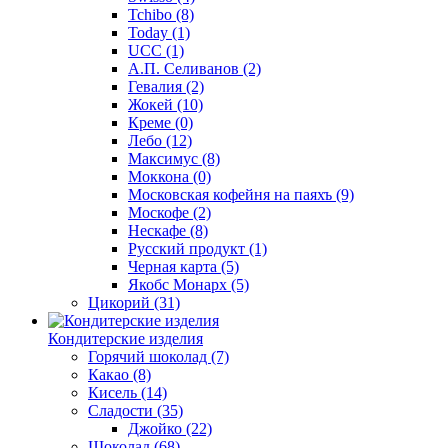
Tchibo
(8)
Today
(1)
UCC
(1)
А.П. Селиванов
(2)
Гевалия
(2)
Жокей
(10)
Креме
(0)
Лебо
(12)
Максимус
(8)
Моккона
(0)
Московская кофейня на паяхъ
(9)
Москофе
(2)
Нескафе
(8)
Русский продукт
(1)
Черная карта
(5)
Якобс Монарх
(5)
Цикорий
(31)
Кондитерские изделия
Горячий шоколад
(7)
Какао
(8)
Кисель
(14)
Сладости
(35)
Джойко
(22)
Шоколад
(68)