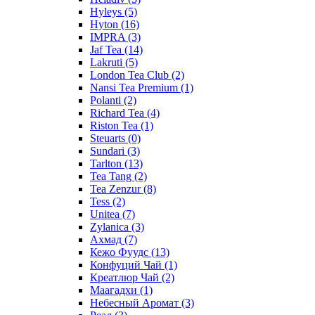
Hyleys
(5)
Hyton
(16)
IMPRA
(3)
Jaf Tea
(14)
Lakruti
(5)
London Tea Club
(2)
Nansi Tea Premium
(1)
Polanti
(2)
Richard Tea
(4)
Riston Tea
(1)
Steuarts
(0)
Sundari
(3)
Tarlton
(13)
Tea Tang
(2)
Tea Zenzur
(8)
Tess
(2)
Unitea
(7)
Zylanica
(3)
Ахмад
(7)
Кежо Фуудс
(13)
Конфуций Чай
(1)
Креатлюр Чай
(2)
Маагадхи
(1)
Небесный Аромат
(3)