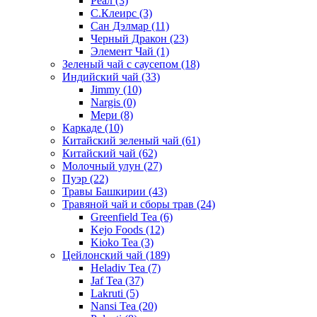
Реал
(3)
С.Клеирс
(3)
Сан Дэлмар
(11)
Черный Дракон
(23)
Элемент Чай
(1)
Зеленый чай с саусепом
(18)
Индийский чай
(33)
Jimmy
(10)
Nargis
(0)
Мери
(8)
Каркаде
(10)
Китайский зеленый чай
(61)
Китайский чай
(62)
Молочный улун
(27)
Пуэр
(22)
Травы Башкирии
(43)
Травяной чай и сборы трав
(24)
Greenfield Tea
(6)
Kejo Foods
(12)
Kioko Tea
(3)
Цейлонский чай
(189)
Heladiv Tea
(7)
Jaf Tea
(37)
Lakruti
(5)
Nansi Tea
(20)