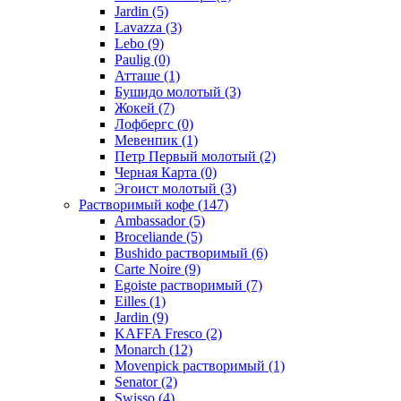
Jardin
(5)
Lavazza
(3)
Lebo
(9)
Paulig
(0)
Атташе
(1)
Бушидо молотый
(3)
Жокей
(7)
Лофбергс
(0)
Мевенпик
(1)
Петр Первый молотый
(2)
Черная Карта
(0)
Эгоист молотый
(3)
Растворимый кофе
(147)
Ambassador
(5)
Broceliande
(5)
Bushido растворимый
(6)
Carte Noire
(9)
Egoiste растворимый
(7)
Eilles
(1)
Jardin
(9)
KAFFA Fresco
(2)
Monarch
(12)
Movenpick растворимый
(1)
Senator
(2)
Swisso
(4)