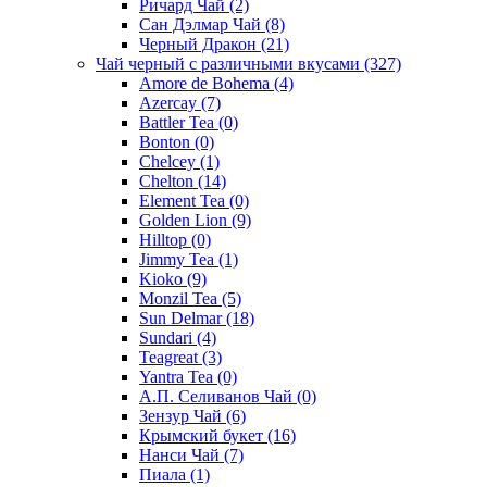
Ричард Чай
(2)
Сан Дэлмар Чай
(8)
Черный Дракон
(21)
Чай черный с различными вкусами
(327)
Amore de Bohema
(4)
Azercay
(7)
Battler Tea
(0)
Bonton
(0)
Chelcey
(1)
Chelton
(14)
Element Tea
(0)
Golden Lion
(9)
Hilltop
(0)
Jimmy Tea
(1)
Kioko
(9)
Monzil Tea
(5)
Sun Delmar
(18)
Sundari
(4)
Teagreat
(3)
Yantra Tea
(0)
А.П. Селиванов Чай
(0)
Зензур Чай
(6)
Крымский букет
(16)
Нанси Чай
(7)
Пиала
(1)