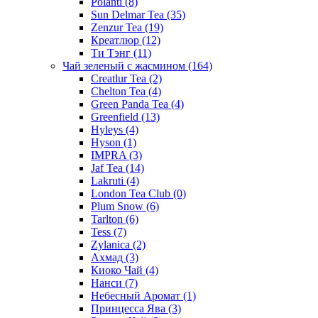
Polanti
(8)
Sun Delmar Tea
(35)
Zenzur Tea
(19)
Креатлюр
(12)
Ти Тэнг
(11)
Чай зеленый с жасмином
(164)
Creatlur Tea
(2)
Chelton Tea
(4)
Green Panda Tea
(4)
Greenfield
(13)
Hyleys
(4)
Hyson
(1)
IMPRA
(3)
Jaf Tea
(14)
Lakruti
(4)
London Tea Club
(0)
Plum Snow
(6)
Tarlton
(6)
Tess
(7)
Zylanica
(2)
Ахмад
(3)
Киоко Чай
(4)
Нанси
(7)
Небесный Аромат
(1)
Принцесса Ява
(3)