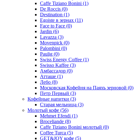
Caffe Tiziano Bonini
(1)
De Roccis
(0)
Destination
(1)
Egoiste в зернах
(11)
Face to Face
(0)
Jardin
(6)
Lavazza
(3)
Movenpick
(0)
Palombini
(0)
Paulig
(0)
Swiss Energy Coffee
(1)
Swisso Kaffee
(3)
Амбассадор
(0)
Атташе
(1)
Лебо
(8)
Московская Кофейня на Паяхъ зерновой
(0)
Петр Первый
(3)
Кофейные напитки
(3)
Старая мельница
(3)
Молотый кофе
(56)
Mehmet Efendi
(1)
Broceliande
(8)
Caffe Tiziano Bonini молотый
(0)
Coffee Turca
(5)
GET&JOY кофе
(5)