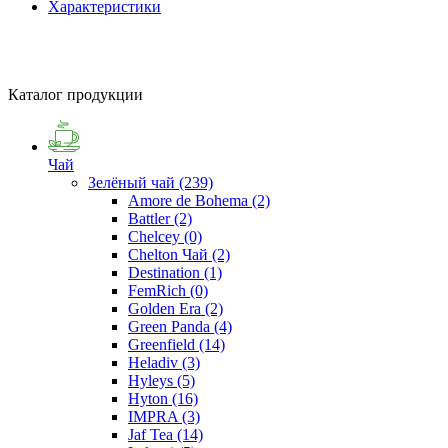
Характеристики
Каталог продукции
Чай
Зелёный чай
(239)
Amore de Bohema
(2)
Battler
(2)
Chelcey
(0)
Chelton Чай
(2)
Destination
(1)
FemRich
(0)
Golden Era
(2)
Green Panda
(4)
Greenfield
(14)
Heladiv
(3)
Hyleys
(5)
Hyton
(16)
IMPRA
(3)
Jaf Tea
(14)