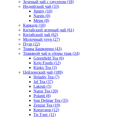
Зеленый чай с саусепом
(18)
Индийский чай
(33)
Jimmy
(10)
Nargis
(0)
Мери
(8)
Каркаде
(10)
Китайский зеленый чай
(61)
Китайский чай
(62)
Молочный улун
(27)
Пуэр
(22)
Травы Башкирии
(43)
Травяной чай и сборы трав
(24)
Greenfield Tea
(6)
Kejo Foods
(12)
Kioko Tea
(3)
Цейлонский чай
(189)
Heladiv Tea
(7)
Jaf Tea
(37)
Lakruti
(5)
Nansi Tea
(20)
Polanti
(8)
Sun Delmar Tea
(35)
Zenzur Tea
(19)
Креатлюр
(12)
Ти Тэнг
(11)