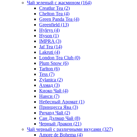
Чай зеленый с жасмином
(164)
Creatlur Tea
(2)
Chelton Tea
(4)
Green Panda Tea
(4)
Greenfield
(13)
Hyleys
(4)
Hyson
(1)
IMPRA
(3)
Jaf Tea
(14)
Lakruti
(4)
London Tea Club
(0)
Plum Snow
(6)
Tarlton
(6)
Tess
(7)
Zylanica
(2)
Ахмад
(3)
Киоко Чай
(4)
Нанси
(7)
Небесный Аромат
(1)
Принцесса Ява
(3)
Ричард Чай
(2)
Сан Дэлмар Чай
(8)
Черный Дракон
(21)
Чай черный с различными вкусами
(327)
Amore de Bohema
(4)