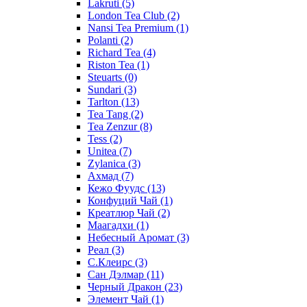
Lakruti
(5)
London Tea Club
(2)
Nansi Tea Premium
(1)
Polanti
(2)
Richard Tea
(4)
Riston Tea
(1)
Steuarts
(0)
Sundari
(3)
Tarlton
(13)
Tea Tang
(2)
Tea Zenzur
(8)
Tess
(2)
Unitea
(7)
Zylanica
(3)
Ахмад
(7)
Кежо Фуудс
(13)
Конфуций Чай
(1)
Креатлюр Чай
(2)
Маагадхи
(1)
Небесный Аромат
(3)
Реал
(3)
С.Клеирс
(3)
Сан Дэлмар
(11)
Черный Дракон
(23)
Элемент Чай
(1)