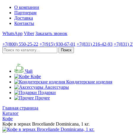
О компании
Партнерам
Доставка
Контакты
WhatsApp
Viber
Заказать звонок
+7(800)
550-25-22
+7(915)
930-67-01
+7(831)
216-42-93
+7(831)
2
Чай
Кофе
Кондитерские изделия
Аксессуары
Подарки
Прочее
Главная страница
Каталог
Кофе
Кофе в зернах Broceliande Dominicana, 1 кг.