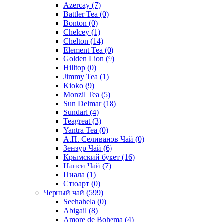
Azercay
(7)
Battler Tea
(0)
Bonton
(0)
Chelcey
(1)
Chelton
(14)
Element Tea
(0)
Golden Lion
(9)
Hilltop
(0)
Jimmy Tea
(1)
Kioko
(9)
Monzil Tea
(5)
Sun Delmar
(18)
Sundari
(4)
Teagreat
(3)
Yantra Tea
(0)
А.П. Селиванов Чай
(0)
Зензур Чай
(6)
Крымский букет
(16)
Нанси Чай
(7)
Пиала
(1)
Стюарт
(0)
Черный чай
(599)
Seehahela
(0)
Abigail
(8)
Amore de Bohema
(4)