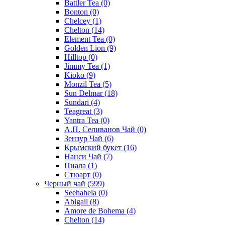
Battler Tea
(0)
Bonton
(0)
Chelcey
(1)
Chelton
(14)
Element Tea
(0)
Golden Lion
(9)
Hilltop
(0)
Jimmy Tea
(1)
Kioko
(9)
Monzil Tea
(5)
Sun Delmar
(18)
Sundari
(4)
Teagreat
(3)
Yantra Tea
(0)
А.П. Селиванов Чай
(0)
Зензур Чай
(6)
Крымский букет
(16)
Нанси Чай
(7)
Пиала
(1)
Стюарт
(0)
Черный чай
(599)
Seehahela
(0)
Abigail
(8)
Amore de Bohema
(4)
Chelton
(14)