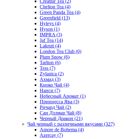
Creatlur Tea
(2)
Chelton Tea
(4)
Green Panda Tea
(4)
Greenfield
(13)
Hyleys
(4)
Hyson
(1)
IMPRA
(3)
Jaf Tea
(14)
Lakruti
(4)
London Tea Club
(0)
Plum Snow
(6)
Tarlton
(6)
Tess
(7)
Zylanica
(2)
Ахмад
(3)
Киоко Чай
(4)
Нанси
(7)
Небесный Аромат
(1)
Принцесса Ява
(3)
Ричард Чай
(2)
Сан Дэлмар Чай
(8)
Черный Дракон
(21)
Чай черный с различными вкусами
(327)
Amore de Bohema
(4)
Azercay
(7)