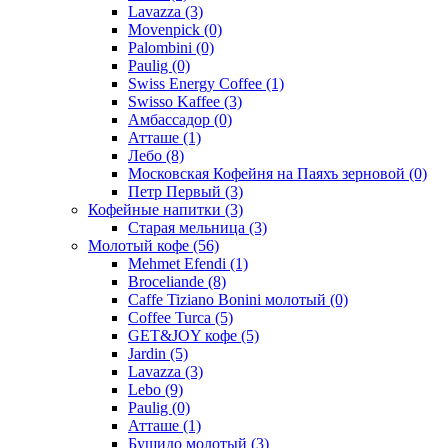
Lavazza
(3)
Movenpick
(0)
Palombini
(0)
Paulig
(0)
Swiss Energy Coffee
(1)
Swisso Kaffee
(3)
Амбассадор
(0)
Атташе
(1)
Лебо
(8)
Московская Кофейня на Паяхъ зерновой
(0)
Петр Первый
(3)
Кофейные напитки
(3)
Старая мельница
(3)
Молотый кофе
(56)
Mehmet Efendi
(1)
Broceliande
(8)
Caffe Tiziano Bonini молотый
(0)
Coffee Turca
(5)
GET&JOY кофе
(5)
Jardin
(5)
Lavazza
(3)
Lebo
(9)
Paulig
(0)
Атташе
(1)
Бушидо молотый
(3)