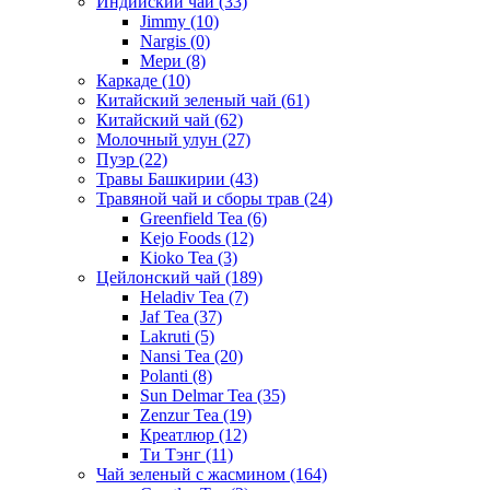
Индийский чай
(33)
Jimmy
(10)
Nargis
(0)
Мери
(8)
Каркаде
(10)
Китайский зеленый чай
(61)
Китайский чай
(62)
Молочный улун
(27)
Пуэр
(22)
Травы Башкирии
(43)
Травяной чай и сборы трав
(24)
Greenfield Tea
(6)
Kejo Foods
(12)
Kioko Tea
(3)
Цейлонский чай
(189)
Heladiv Tea
(7)
Jaf Tea
(37)
Lakruti
(5)
Nansi Tea
(20)
Polanti
(8)
Sun Delmar Tea
(35)
Zenzur Tea
(19)
Креатлюр
(12)
Ти Тэнг
(11)
Чай зеленый с жасмином
(164)