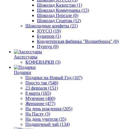
Шоколад Казахстан
(1)
Шоколад Коммунарка
(15)
Шоколад Пергале
(0)
Шоколад Спартак
(12)
Шоколадные конфеты
(21)
JOYCO
(19)
Бушерон
(1)
Кондитерская фабрика "Волшебница"
(0)
Пурпур
(0)
Аксессуары
КОФЕВАРКИ
(3)
Подарки
Подарки на Новый Год
(107)
Просто так
(548)
23 февраля
(151)
8 марта
(165)
Мужчине
(460)
Женщине
(477)
На день рождения
(205)
На Пасху
(3)
На день учителя
(35)
Подарочный чай
(134)