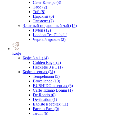
Сент Клеирс
(3)
Табо
(2)
Той
(8)
Царский
(0)
Элемент
(7)
Элитный подарочный чай
(15)
Hyton
(12)
London Tea Club
(1)
Черный дракон
(2)
Кофе
Кофе 3 в 1
(14)
Golden Eagle
(2)
Нескафе 3 в 1
(1)
Кофе в зернах
(81)
Tempelmann
(5)
Broceliande
(19)
BUSHIDO в зернах
(6)
Caffe Tiziano Bonini
(1)
De Roccis
(0)
Destination
(1)
Egoiste в зернах
(11)
Face to Face
(0)
Jardin
(6)