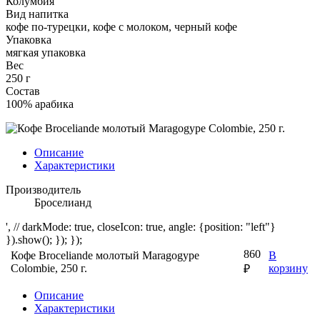
Колумбия
Вид напитка
кофе по-турецки, кофе с молоком, черный кофе
Упаковка
мягкая упаковка
Вес
250 г
Состав
100% арабика
Описание
Характеристики
Производитель
Броселианд
', // darkMode: true, closeIcon: true, angle: {position: "left"}
}).show(); }); });
860
Кофе Broceliande молотый Maragogype
В
Colombie, 250 г.
корзину
₽
Описание
Характеристики