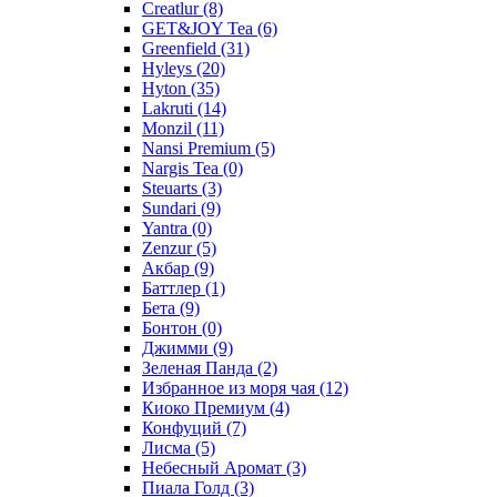
Creatlur
(8)
GET&JOY Tea
(6)
Greenfield
(31)
Hyleys
(20)
Hyton
(35)
Lakruti
(14)
Monzil
(11)
Nansi Premium
(5)
Nargis Tea
(0)
Steuarts
(3)
Sundari
(9)
Yantra
(0)
Zenzur
(5)
Акбар
(9)
Баттлер
(1)
Бета
(9)
Бонтон
(0)
Джимми
(9)
Зеленая Панда
(2)
Избранное из моря чая
(12)
Киоко Премиум
(4)
Конфуций
(7)
Лисма
(5)
Небесный Аромат
(3)
Пиала Голд
(3)