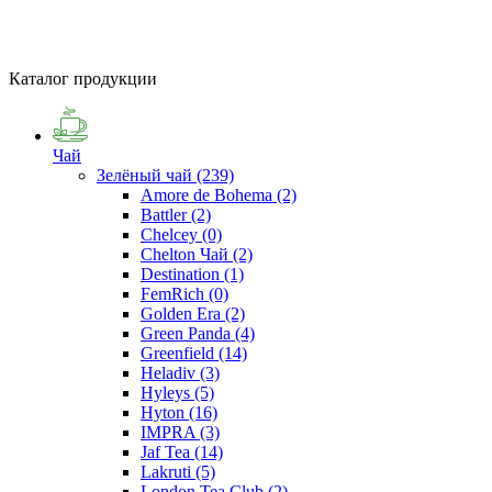
Каталог продукции
Чай
Зелёный чай
(239)
Amore de Bohema
(2)
Battler
(2)
Chelcey
(0)
Chelton Чай
(2)
Destination
(1)
FemRich
(0)
Golden Era
(2)
Green Panda
(4)
Greenfield
(14)
Heladiv
(3)
Hyleys
(5)
Hyton
(16)
IMPRA
(3)
Jaf Tea
(14)
Lakruti
(5)
London Tea Club
(2)