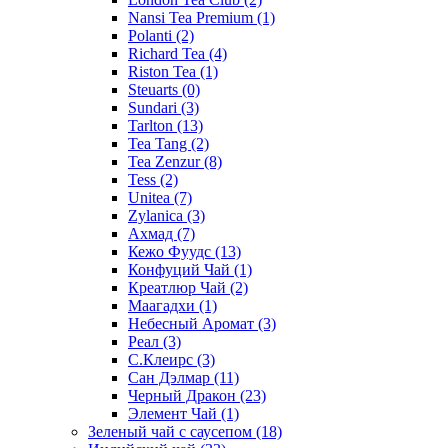
Nansi Tea Premium
(1)
Polanti
(2)
Richard Tea
(4)
Riston Tea
(1)
Steuarts
(0)
Sundari
(3)
Tarlton
(13)
Tea Tang
(2)
Tea Zenzur
(8)
Tess
(2)
Unitea
(7)
Zylanica
(3)
Ахмад
(7)
Кежо Фуудс
(13)
Конфуций Чай
(1)
Креатлюр Чай
(2)
Маагадхи
(1)
Небесный Аромат
(3)
Реал
(3)
С.Клеирс
(3)
Сан Дэлмар
(11)
Черный Дракон
(23)
Элемент Чай
(1)
Зеленый чай с саусепом
(18)