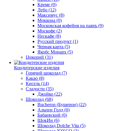
Креме
(0)
Лебо
(12)
Максимус
(8)
Моккона
(0)
Московская кофейня на паяхъ
(9)
Москофе
(2)
Нескафе
(8)
Русский продукт
(1)
Черная карта
(5)
Якобс Монарх
(5)
Цикорий
(31)
Кондитерские изделия
Горячий шоколад
(7)
Какао
(8)
Кисель
(14)
Сладости
(35)
Джойко
(22)
Шоколад
(68)
Bucheron (Бушерон)
(22)
Альпен Голд
(0)
Бабаевский
(0)
ШокИн
(6)
Шоколад Dolche Vita
(5)
Шоколад JOYCO
(3)