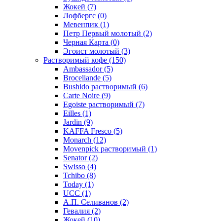
Жокей
(7)
Лофбергс
(0)
Мевенпик
(1)
Петр Первый молотый
(2)
Черная Карта
(0)
Эгоист молотый
(3)
Растворимый кофе
(150)
Ambassador
(5)
Broceliande
(5)
Bushido растворимый
(6)
Carte Noire
(9)
Egoiste растворимый
(7)
Eilles
(1)
Jardin
(9)
KAFFA Fresco
(5)
Monarch
(12)
Movenpick растворимый
(1)
Senator
(2)
Swisso
(4)
Tchibo
(8)
Today
(1)
UCC
(1)
А.П. Селиванов
(2)
Гевалия
(2)
Жокей
(10)