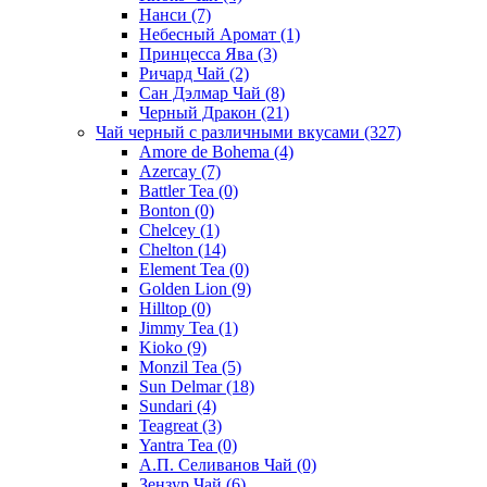
Нанси
(7)
Небесный Аромат
(1)
Принцесса Ява
(3)
Ричард Чай
(2)
Сан Дэлмар Чай
(8)
Черный Дракон
(21)
Чай черный с различными вкусами
(327)
Amore de Bohema
(4)
Azercay
(7)
Battler Tea
(0)
Bonton
(0)
Chelcey
(1)
Chelton
(14)
Element Tea
(0)
Golden Lion
(9)
Hilltop
(0)
Jimmy Tea
(1)
Kioko
(9)
Monzil Tea
(5)
Sun Delmar
(18)
Sundari
(4)
Teagreat
(3)
Yantra Tea
(0)
А.П. Селиванов Чай
(0)
Зензур Чай
(6)