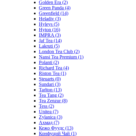
Golden Era
(2)
Green Panda
(4)
Greenfield
(14)
Heladiv
(3)
Hyleys
(5)
Hyton
(16)
IMPRA
(3)
Jaf Tea
(14)
Lakruti
(5)
London Tea Club
(2)
Nansi Tea Premium
(1)
Polanti
(2)
Richard Tea
(4)
Riston Tea
(1)
Steuarts
(0)
Sundari
(3)
Tarlton
(13)
Tea Tang
(2)
Tea Zenzur
(8)
Tess
(2)
Unitea
(7)
Zylanica
(3)
Ахмад
(7)
Кежо Фуудс
(13)
Конфуций Чай
(1)