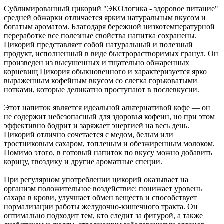
Сублимированный цикорий "ЭКОлогика - здоровое питание"
средней обжарки отличается ярким натуральным вкусом и
богатым ароматом. Благодаря бережной низкотемпературной
переработке все полезные свойства напитка сохранены.
Цикорий представляет собой натуральный и полезный
продукт, исполненный в виде быстрорастворимых гранул. Он
произведен из высушенных и тщательно обжаренных
корневищ Цикория обыкновенного и характеризуется ярко
выраженным кофейным вкусом со слегка горьковатыми
нотками, которые деликатно проступают в послевкусии.
Этот напиток является идеальной альтернативой кофе — он
не содержит небезопасный для здоровья кофеин, но при этом
эффективно бодрит и заряжает энергией на весь день.
Цикорий отлично сочетается с медом, белым или
тростниковым сахаром, топленым и обезжиренным молоком.
Помимо этого, в готовый напиток по вкусу можно добавить
корицу, гвоздику и другие ароматные специи.
При регулярном употреблении цикорий оказывает на
организм положительное воздействие: понижает уровень
сахара в крови, улучшает обмен веществ и способствует
нормализации работы желудочно-кишечного тракта. Он
оптимально подходит тем, кто следит за фигурой, а также