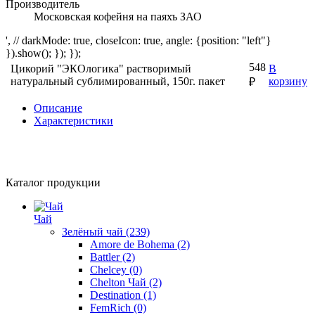
Производитель
Московская кофейня на паяхъ ЗАО
', // darkMode: true, closeIcon: true, angle: {position: "left"}
}).show(); }); });
548
Цикорий "ЭКОлогика" растворимый
В
натуральный сублимированный, 150г. пакет
корзину
₽
Описание
Характеристики
Каталог продукции
Чай
Зелёный чай
(239)
Amore de Bohema
(2)
Battler
(2)
Chelcey
(0)
Chelton Чай
(2)
Destination
(1)
FemRich
(0)