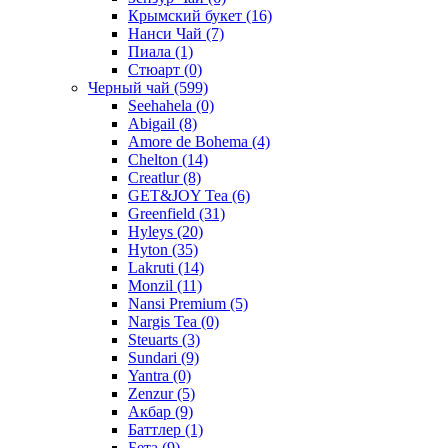
Крымский букет
(16)
Нанси Чай
(7)
Пиала
(1)
Стюарт
(0)
Черный чай
(599)
Seehahela
(0)
Abigail
(8)
Amore de Bohema
(4)
Chelton
(14)
Creatlur
(8)
GET&JOY Tea
(6)
Greenfield
(31)
Hyleys
(20)
Hyton
(35)
Lakruti
(14)
Monzil
(11)
Nansi Premium
(5)
Nargis Tea
(0)
Steuarts
(3)
Sundari
(9)
Yantra
(0)
Zenzur
(5)
Акбар
(9)
Баттлер
(1)
Бета
(9)