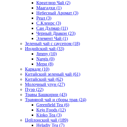
Креатлюр Чай
(2)
Маагадхи
(1)
Небесный Аромат
(3)
Реал
(3)
С.Клеирс
(3)
Сан Дэлмар
(11)
Черный Дракон
(23)
Элемент Чай
(1)
Зеленый чай с саусепом
(18)
Индийский чай
(33)
Jimmy
(10)
Nargis
(0)
Мери
(8)
Каркаде
(10)
Китайский зеленый чай
(61)
Китайский чай
(62)
Молочный улун
(27)
Пуэр
(22)
Травы Башкирии
(43)
Травяной чай и сборы трав
(24)
Greenfield Tea
(6)
Kejo Foods
(12)
Kioko Tea
(3)
Цейлонский чай
(189)
Heladiv Tea
(7)