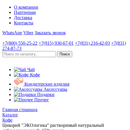
О компании
Партнерам
Доставка
Контакты
WhatsApp
Viber
Заказать звонок
+7(800)
550-25-22
+7(915)
930-67-01
+7(831)
216-42-93
+7(831)
274-87-73
Чай
Кофе
Кондитерские изделия
Аксессуары
Подарки
Прочее
Главная страница
Каталог
Кофе
Цикорий "ЭКОлогика" растворимый натуральный