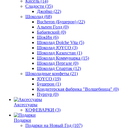
Кисель
(14)
Сладости
(35)
Джойко
(22)
Шоколад
(68)
Bucheron (Бушерон)
(22)
Альпен Голд
(0)
Бабаевский
(0)
ШокИн
(6)
Шоколад Dolche Vita
(5)
Шоколад JOYCO
(3)
Шоколад Казахстан
(1)
Шоколад Коммунарка
(15)
Шоколад Пергале
(0)
Шоколад Спартак
(12)
Шоколадные конфеты
(21)
JOYCO
(19)
Бушерон
(1)
Кондитерская фабрика "Волшебница"
(0)
Пурпур
(0)
Аксессуары
КОФЕВАРКИ
(3)
Подарки
Подарки на Новый Год
(107)