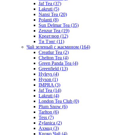
Jaf Tea
(37)
Lakruti
(5)
Nansi Tea
(20)
Polanti
(8)
Sun Delmar Tea
(35)
Zenzur Tea
(19)
Креатлюр
(12)
Ти Тэнг
(11)
Чай зеленый с жасмином
(164)
Creatlur Tea
(2)
Chelton Tea
(4)
Green Panda Tea
(4)
Greenfield
(13)
Hyleys
(4)
Hyson
(1)
IMPRA
(3)
Jaf Tea
(14)
Lakruti
(4)
London Tea Club
(0)
Plum Snow
(6)
Tarlton
(6)
Tess
(7)
Zylanica
(2)
Ахмад
(3)
Киоко Чай
(4)