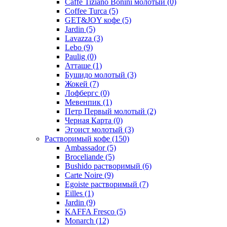
Caffe Tiziano Bonini молотый
(0)
Coffee Turca
(5)
GET&JOY кофе
(5)
Jardin
(5)
Lavazza
(3)
Lebo
(9)
Paulig
(0)
Атташе
(1)
Бушидо молотый
(3)
Жокей
(7)
Лофбергс
(0)
Мевенпик
(1)
Петр Первый молотый
(2)
Черная Карта
(0)
Эгоист молотый
(3)
Растворимый кофе
(150)
Ambassador
(5)
Broceliande
(5)
Bushido растворимый
(6)
Carte Noire
(9)
Egoiste растворимый
(7)
Eilles
(1)
Jardin
(9)
KAFFA Fresco
(5)
Monarch
(12)