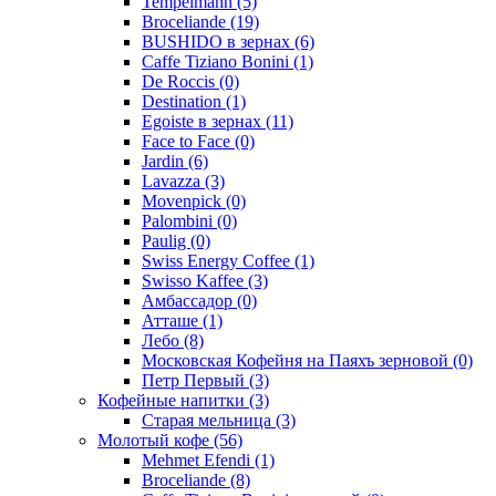
Tempelmann
(5)
Broceliande
(19)
BUSHIDO в зернах
(6)
Caffe Tiziano Bonini
(1)
De Roccis
(0)
Destination
(1)
Egoiste в зернах
(11)
Face to Face
(0)
Jardin
(6)
Lavazza
(3)
Movenpick
(0)
Palombini
(0)
Paulig
(0)
Swiss Energy Coffee
(1)
Swisso Kaffee
(3)
Амбассадор
(0)
Атташе
(1)
Лебо
(8)
Московская Кофейня на Паяхъ зерновой
(0)
Петр Первый
(3)
Кофейные напитки
(3)
Старая мельница
(3)
Молотый кофе
(56)
Mehmet Efendi
(1)
Broceliande
(8)