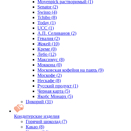
Movenpick растворимый
(1)
Senator
(2)
Swisso
(4)
Tchibo
(8)
Today
(1)
UCC
(1)
А.П. Селиванов
(2)
Гевалия
(2)
Жокей
(10)
Креме
(0)
Лебо
(12)
Максимус
(8)
Моккона
(0)
Московская кофейня на паяхъ
(9)
Москофе
(2)
Нескафе
(8)
Русский продукт
(1)
Черная карта
(5)
Якобс Монарх
(5)
Цикорий
(31)
Кондитерские изделия
Горячий шоколад
(7)
Какао
(8)