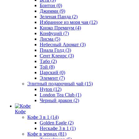
Бонтон
(0)
Джимми
(9)
Зеленая Панда
(2)
Избранное из моря чая
(12)
Киоко Премиум
(4)
Конфуций
(7)
Лисма
(5)
Небесный Аромат
(3)
Пиала Голд
(3)
Сент Клеирс
(3)
Табо
(2)
Той
(8)
Царский
(0)
Элемент
(7)
Элитный подарочный чай
(15)
Hyton
(12)
London Tea Club
(1)
Черный дракон
(2)
Кофе
Кофе 3 в 1
(14)
Golden Eagle
(2)
Нескафе 3 в 1
(1)
Кофе в зернах
(81)