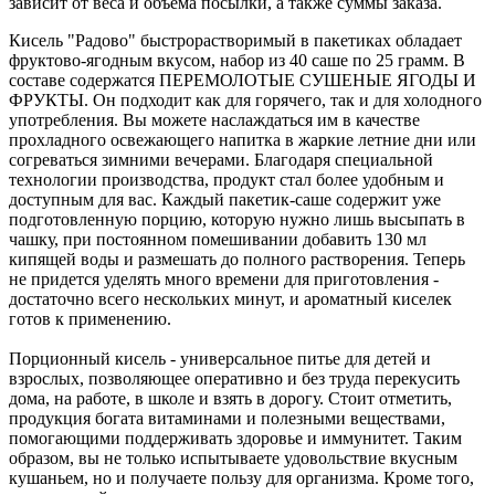
зависит от веса и объема посылки, а также суммы заказа.
Кисель "Радово" быстрорастворимый в пакетиках обладает
фруктово-ягодным вкусом, набор из 40 саше по 25 грамм. В
составе содержатся ПЕРЕМОЛОТЫЕ СУШЕНЫЕ ЯГОДЫ И
ФРУКТЫ. Он подходит как для горячего, так и для холодного
употребления. Вы можете наслаждаться им в качестве
прохладного освежающего напитка в жаркие летние дни или
согреваться зимними вечерами. Благодаря специальной
технологии производства, продукт стал более удобным и
доступным для вас. Каждый пакетик-саше содержит уже
подготовленную порцию, которую нужно лишь высыпать в
чашку, при постоянном помешивании добавить 130 мл
кипящей воды и размешать до полного растворения. Теперь
не придется уделять много времени для приготовления -
достаточно всего нескольких минут, и ароматный киселек
готов к применению.
Порционный кисель - универсальное питье для детей и
взрослых, позволяющее оперативно и без труда перекусить
дома, на работе, в школе и взять в дорогу. Стоит отметить,
продукция богата витаминами и полезными веществами,
помогающими поддерживать здоровье и иммунитет. Таким
образом, вы не только испытываете удовольствие вкусным
кушаньем, но и получаете пользу для организма. Кроме того,