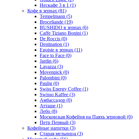
Нескафе 3 в 1
(1)
Кофе в зернах
(81)
Tempelmann
(5)
Broceliande
(19)
BUSHIDO в зернах
(6)
Caffe Tiziano Bonini
(1)
De Roccis
(0)
Destination
(1)
Egoiste в зернах
(11)
Face to Face
(0)
Jardin
(6)
Lavazza
(3)
Movenpick
(0)
Palombini
(0)
Paulig
(0)
Swiss Energy Coffee
(1)
Swisso Kaffee
(3)
Амбассадор
(0)
Атташе
(1)
Лебо
(8)
Московская Кофейня на Паяхъ зерновой
(0)
Петр Первый
(3)
Кофейные напитки
(3)
Старая мельница
(3)