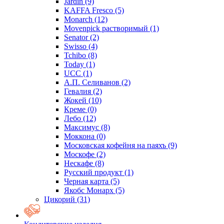
Jardin
(9)
KAFFA Fresco
(5)
Monarch
(12)
Movenpick растворимый
(1)
Senator
(2)
Swisso
(4)
Tchibo
(8)
Today
(1)
UCC
(1)
А.П. Селиванов
(2)
Гевалия
(2)
Жокей
(10)
Креме
(0)
Лебо
(12)
Максимус
(8)
Моккона
(0)
Московская кофейня на паяхъ
(9)
Москофе
(2)
Нескафе
(8)
Русский продукт
(1)
Черная карта
(5)
Якобс Монарх
(5)
Цикорий
(31)