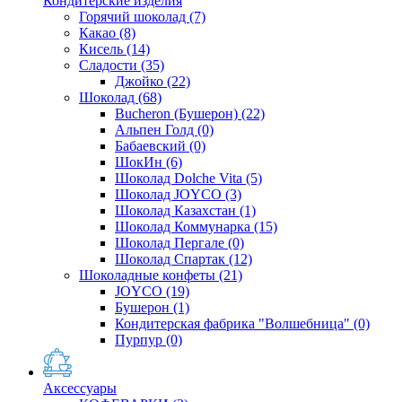
Кондитерские изделия
Горячий шоколад
(7)
Какао
(8)
Кисель
(14)
Сладости
(35)
Джойко
(22)
Шоколад
(68)
Bucheron (Бушерон)
(22)
Альпен Голд
(0)
Бабаевский
(0)
ШокИн
(6)
Шоколад Dolche Vita
(5)
Шоколад JOYCO
(3)
Шоколад Казахстан
(1)
Шоколад Коммунарка
(15)
Шоколад Пергале
(0)
Шоколад Спартак
(12)
Шоколадные конфеты
(21)
JOYCO
(19)
Бушерон
(1)
Кондитерская фабрика "Волшебница"
(0)
Пурпур
(0)
Аксессуары