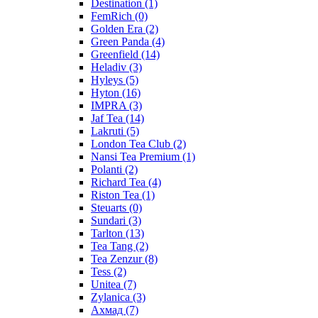
Destination
(1)
FemRich
(0)
Golden Era
(2)
Green Panda
(4)
Greenfield
(14)
Heladiv
(3)
Hyleys
(5)
Hyton
(16)
IMPRA
(3)
Jaf Tea
(14)
Lakruti
(5)
London Tea Club
(2)
Nansi Tea Premium
(1)
Polanti
(2)
Richard Tea
(4)
Riston Tea
(1)
Steuarts
(0)
Sundari
(3)
Tarlton
(13)
Tea Tang
(2)
Tea Zenzur
(8)
Tess
(2)
Unitea
(7)
Zylanica
(3)
Ахмад
(7)