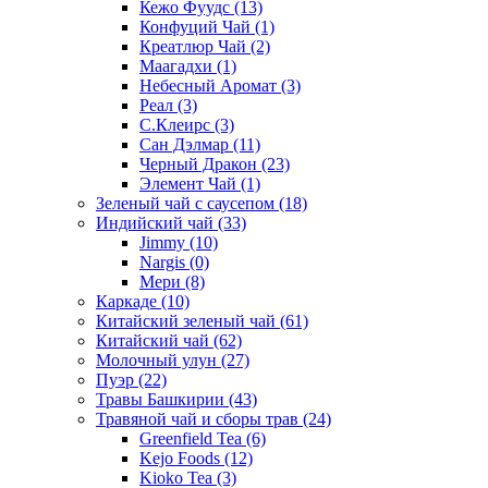
Кежо Фуудс
(13)
Конфуций Чай
(1)
Креатлюр Чай
(2)
Маагадхи
(1)
Небесный Аромат
(3)
Реал
(3)
С.Клеирс
(3)
Сан Дэлмар
(11)
Черный Дракон
(23)
Элемент Чай
(1)
Зеленый чай с саусепом
(18)
Индийский чай
(33)
Jimmy
(10)
Nargis
(0)
Мери
(8)
Каркаде
(10)
Китайский зеленый чай
(61)
Китайский чай
(62)
Молочный улун
(27)
Пуэр
(22)
Травы Башкирии
(43)
Травяной чай и сборы трав
(24)
Greenfield Tea
(6)
Kejo Foods
(12)
Kioko Tea
(3)