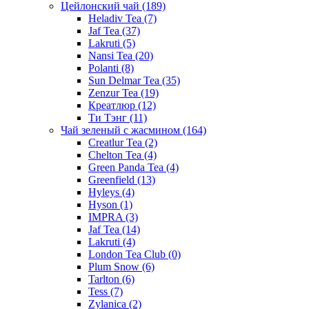
Цейлонский чай
(189)
Heladiv Tea
(7)
Jaf Tea
(37)
Lakruti
(5)
Nansi Tea
(20)
Polanti
(8)
Sun Delmar Tea
(35)
Zenzur Tea
(19)
Креатлюр
(12)
Ти Тэнг
(11)
Чай зеленый с жасмином
(164)
Creatlur Tea
(2)
Chelton Tea
(4)
Green Panda Tea
(4)
Greenfield
(13)
Hyleys
(4)
Hyson
(1)
IMPRA
(3)
Jaf Tea
(14)
Lakruti
(4)
London Tea Club
(0)
Plum Snow
(6)
Tarlton
(6)
Tess
(7)
Zylanica
(2)