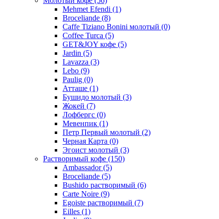
Молотый кофе
(56)
Mehmet Efendi
(1)
Broceliande
(8)
Caffe Tiziano Bonini молотый
(0)
Coffee Turca
(5)
GET&JOY кофе
(5)
Jardin
(5)
Lavazza
(3)
Lebo
(9)
Paulig
(0)
Атташе
(1)
Бушидо молотый
(3)
Жокей
(7)
Лофбергс
(0)
Мевенпик
(1)
Петр Первый молотый
(2)
Черная Карта
(0)
Эгоист молотый
(3)
Растворимый кофе
(150)
Ambassador
(5)
Broceliande
(5)
Bushido растворимый
(6)
Carte Noire
(9)
Egoiste растворимый
(7)
Eilles
(1)