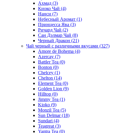
Ахмад
(3)
Киоко Чай
(4)
Нанси
(7)
Небесный Аромат
(1)
Принцесса Ява
(3)
Ричард Чай
(2)
Сан Дэлмар Чай
(8)
Черный Дракон
(21)
Чай черный с различными вкусами
(327)
Amore de Bohema
(4)
Azercay
(7)
Battler Tea
(0)
Bonton
(0)
Chelcey
(1)
Chelton
(14)
Element Tea
(0)
Golden Lion
(9)
Hilltop
(0)
Jimmy Tea
(1)
Kioko
(9)
Monzil Tea
(5)
Sun Delmar
(18)
Sundari
(4)
Teagreat
(3)
Yantra Tea
(0)