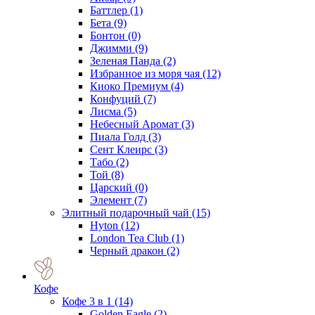
Баттлер
(1)
Бета
(9)
Бонтон
(0)
Джимми
(9)
Зеленая Панда
(2)
Избранное из моря чая
(12)
Киоко Премиум
(4)
Конфуций
(7)
Лисма
(5)
Небесный Аромат
(3)
Пиала Голд
(3)
Сент Клеирс
(3)
Табо
(2)
Той
(8)
Царский
(0)
Элемент
(7)
Элитный подарочный чай
(15)
Hyton
(12)
London Tea Club
(1)
Черный дракон
(2)
Кофе
Кофе 3 в 1
(14)
Golden Eagle
(2)