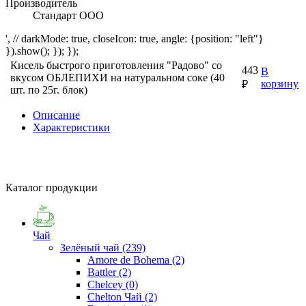
Производитель
Стандарт ООО
', // darkMode: true, closeIcon: true, angle: {position: "left"}
}).show(); }); });
Кисель быстрого приготовления "Радово" со
443
В
вкусом ОБЛЕПИХИ на натуральном соке (40
корзину
₽
шт. по 25г. блок)
Описание
Характеристики
Каталог продукции
Чай
Зелёный чай
(239)
Amore de Bohema
(2)
Battler
(2)
Chelcey
(0)
Chelton Чай
(2)