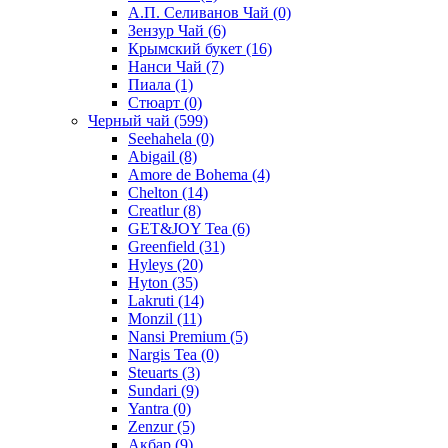
А.П. Селиванов Чай
(0)
Зензур Чай
(6)
Крымский букет
(16)
Нанси Чай
(7)
Пиала
(1)
Стюарт
(0)
Черный чай
(599)
Seehahela
(0)
Abigail
(8)
Amore de Bohema
(4)
Chelton
(14)
Creatlur
(8)
GET&JOY Tea
(6)
Greenfield
(31)
Hyleys
(20)
Hyton
(35)
Lakruti
(14)
Monzil
(11)
Nansi Premium
(5)
Nargis Tea
(0)
Steuarts
(3)
Sundari
(9)
Yantra
(0)
Zenzur
(5)
Акбар
(9)