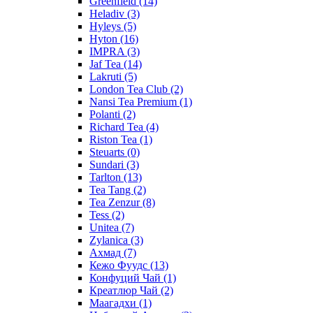
Greenfield
(14)
Heladiv
(3)
Hyleys
(5)
Hyton
(16)
IMPRA
(3)
Jaf Tea
(14)
Lakruti
(5)
London Tea Club
(2)
Nansi Tea Premium
(1)
Polanti
(2)
Richard Tea
(4)
Riston Tea
(1)
Steuarts
(0)
Sundari
(3)
Tarlton
(13)
Tea Tang
(2)
Tea Zenzur
(8)
Tess
(2)
Unitea
(7)
Zylanica
(3)
Ахмад
(7)
Кежо Фуудс
(13)
Конфуций Чай
(1)
Креатлюр Чай
(2)
Маагадхи
(1)