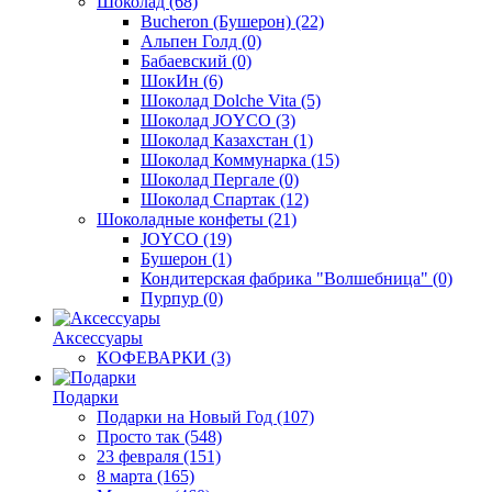
Шоколад
(68)
Bucheron (Бушерон)
(22)
Альпен Голд
(0)
Бабаевский
(0)
ШокИн
(6)
Шоколад Dolche Vita
(5)
Шоколад JOYCO
(3)
Шоколад Казахстан
(1)
Шоколад Коммунарка
(15)
Шоколад Пергале
(0)
Шоколад Спартак
(12)
Шоколадные конфеты
(21)
JOYCO
(19)
Бушерон
(1)
Кондитерская фабрика "Волшебница"
(0)
Пурпур
(0)
Аксессуары
КОФЕВАРКИ
(3)
Подарки
Подарки на Новый Год
(107)
Просто так
(548)
23 февраля
(151)
8 марта
(165)