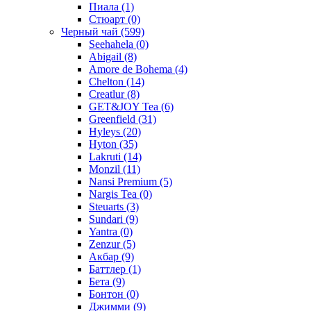
Пиала
(1)
Стюарт
(0)
Черный чай
(599)
Seehahela
(0)
Abigail
(8)
Amore de Bohema
(4)
Chelton
(14)
Creatlur
(8)
GET&JOY Tea
(6)
Greenfield
(31)
Hyleys
(20)
Hyton
(35)
Lakruti
(14)
Monzil
(11)
Nansi Premium
(5)
Nargis Tea
(0)
Steuarts
(3)
Sundari
(9)
Yantra
(0)
Zenzur
(5)
Акбар
(9)
Баттлер
(1)
Бета
(9)
Бонтон
(0)
Джимми
(9)