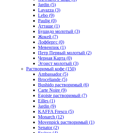
Jardin
(5)
Lavazza
(3)
Lebo
(9)
Paulig
(0)
Атташе
(1)
Бушидо молотый
(3)
Жокей
(7)
Лофбергс
(0)
Мевенпик
(1)
Петр Первый молотый
(2)
Черная Карта
(0)
Эгоист молотый
(3)
Растворимый кофе
(150)
Ambassador
(5)
Broceliande
(5)
Bushido растворимый
(6)
Carte Noire
(9)
Egoiste растворимый
(7)
Eilles
(1)
Jardin
(9)
KAFFA Fresco
(5)
Monarch
(12)
Movenpick растворимый
(1)
Senator
(2)
Swisso
(4)