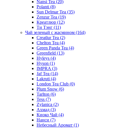
Nansi Tea
(20)
Polanti
(8)
Sun Delmar Tea
(35)
Zenzur Tea
(19)
Креатлюр
(12)
Ти Тэнг
(11)
Чай зеленый с жасмином
(164)
Creatlur Tea
(2)
Chelton Tea
(4)
Green Panda Tea
(4)
Greenfield
(13)
Hyleys
(4)
Hyson
(1)
IMPRA
(3)
Jaf Tea
(14)
Lakruti
(4)
London Tea Club
(0)
Plum Snow
(6)
Tarlton
(6)
Tess
(7)
Zylanica
(2)
Ахмад
(3)
Киоко Чай
(4)
Нанси
(7)
Небесный Аромат
(1)