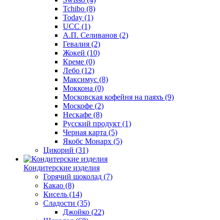
Tchibo
(8)
Today
(1)
UCC
(1)
А.П. Селиванов
(2)
Гевалия
(2)
Жокей
(10)
Креме
(0)
Лебо
(12)
Максимус
(8)
Моккона
(0)
Московская кофейня на паяхъ
(9)
Москофе
(2)
Нескафе
(8)
Русский продукт
(1)
Черная карта
(5)
Якобс Монарх
(5)
Цикорий
(31)
Кондитерские изделия
Горячий шоколад
(7)
Какао
(8)
Кисель
(14)
Сладости
(35)
Джойко
(22)