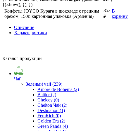
}).show(); }); });
353
Конфеты JOYCO Курага в шоколаде с грецким
В
орехом, 150г. картонная упаковка (Армения)
корзину
₽
Описание
Характеристики
Каталог продукции
Чай
Зелёный чай
(239)
Amore de Bohema
(2)
Battler
(2)
Chelcey
(0)
Chelton Чай
(2)
Destination
(1)
FemRich
(0)
Golden Era
(2)
Green Panda
(4)