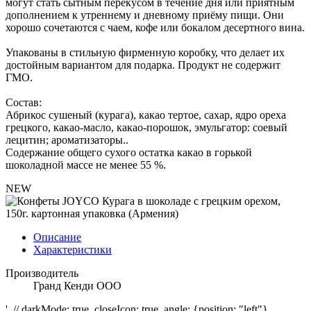
могут стать сытным перекусом в течение дня или приятным
дополнением к утреннему и дневному приёму пищи. Они
хорошо сочетаются с чаем, кофе или бокалом десертного вина.
Упакованы в стильную фирменную коробку, что делает их
достойным вариантом для подарка. Продукт не содержит
ГМО.
Состав:
Абрикос сушеный (курага), какао тертое, сахар, ядро ореха
грецкого, какао-масло, какао-порошок, эмульгатор: соевый
лецитин; ароматизаторы..
Содержание общего сухого остатка какао в горькой
шоколадной массе не менее 55 %.
NEW
Описание
Характеристики
Производитель
Гранд Кенди ООО
', // darkMode: true, closeIcon: true, angle: {position: "left"}