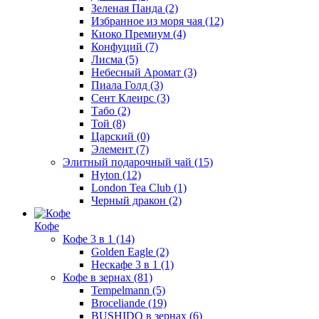
Зеленая Панда
(2)
Избранное из моря чая
(12)
Киоко Премиум
(4)
Конфуций
(7)
Лисма
(5)
Небесный Аромат
(3)
Пиала Голд
(3)
Сент Клеирс
(3)
Табо
(2)
Той
(8)
Царский
(0)
Элемент
(7)
Элитный подарочный чай
(15)
Hyton
(12)
London Tea Club
(1)
Черный дракон
(2)
Кофе
Кофе 3 в 1
(14)
Golden Eagle
(2)
Нескафе 3 в 1
(1)
Кофе в зернах
(81)
Tempelmann
(5)
Broceliande
(19)
BUSHIDO в зернах
(6)