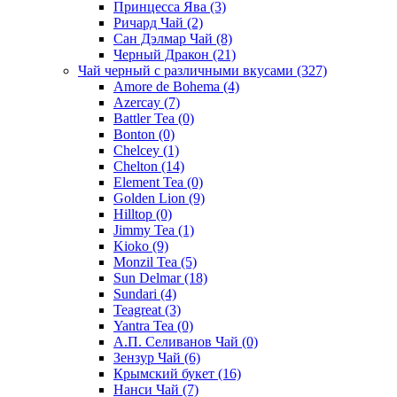
Принцесса Ява
(3)
Ричард Чай
(2)
Сан Дэлмар Чай
(8)
Черный Дракон
(21)
Чай черный с различными вкусами
(327)
Amore de Bohema
(4)
Azercay
(7)
Battler Tea
(0)
Bonton
(0)
Chelcey
(1)
Chelton
(14)
Element Tea
(0)
Golden Lion
(9)
Hilltop
(0)
Jimmy Tea
(1)
Kioko
(9)
Monzil Tea
(5)
Sun Delmar
(18)
Sundari
(4)
Teagreat
(3)
Yantra Tea
(0)
А.П. Селиванов Чай
(0)
Зензур Чай
(6)
Крымский букет
(16)
Нанси Чай
(7)