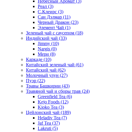
Небесный Аромат
(3)
Реал
(3)
С.Клеирс
(3)
Сан Дэлмар
(11)
Черный Дракон
(23)
Элемент Чай
(1)
Зеленый чай с саусепом
(18)
Индийский чай
(33)
Jimmy
(10)
Nargis
(0)
Мери
(8)
Каркаде
(10)
Китайский зеленый чай
(61)
Китайский чай
(62)
Молочный улун
(27)
Пуэр
(22)
Травы Башкирии
(43)
Травяной чай и сборы трав
(24)
Greenfield Tea
(6)
Kejo Foods
(12)
Kioko Tea
(3)
Цейлонский чай
(189)
Heladiv Tea
(7)
Jaf Tea
(37)
Lakruti
(5)