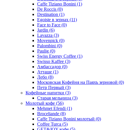
Caffe Tiziano Bonini
(1)
De Roccis
(0)
Destination
(1)
Egoiste в зернах
(11)
Face to Face
(0)
Jardin
(6)
Lavazza
(3)
Movenpick
(0)
Palombini
(0)
Paulig
(0)
Swiss Energy Coffee
(1)
Swisso Kaffee
(3)
Амбассадор
(0)
Атташе
(1)
Лебо
(8)
Московская Кофейня на Паяхъ зерновой
(0)
Петр Первый
(3)
Кофейные напитки
(3)
Старая мельница
(3)
Молотый кофе
(56)
Mehmet Efendi
(1)
Broceliande
(8)
Caffe Tiziano Bonini молотый
(0)
Coffee Turca
(5)
GET&JOY кофе
(5)