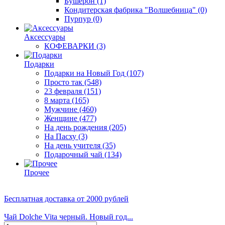
Бушерон
(1)
Кондитерская фабрика "Волшебница"
(0)
Пурпур
(0)
Аксессуары
КОФЕВАРКИ
(3)
Подарки
Подарки на Новый Год
(107)
Просто так
(548)
23 февраля
(151)
8 марта
(165)
Мужчине
(460)
Женщине
(477)
На день рождения
(205)
На Пасху
(3)
На день учителя
(35)
Подарочный чай
(134)
Прочее
Бесплатная доставка
от 2000 рублей
Чай Dolche Vita черный. Новый год...