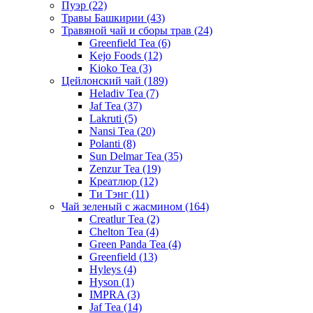
Пуэр
(22)
Травы Башкирии
(43)
Травяной чай и сборы трав
(24)
Greenfield Tea
(6)
Kejo Foods
(12)
Kioko Tea
(3)
Цейлонский чай
(189)
Heladiv Tea
(7)
Jaf Tea
(37)
Lakruti
(5)
Nansi Tea
(20)
Polanti
(8)
Sun Delmar Tea
(35)
Zenzur Tea
(19)
Креатлюр
(12)
Ти Тэнг
(11)
Чай зеленый с жасмином
(164)
Creatlur Tea
(2)
Chelton Tea
(4)
Green Panda Tea
(4)
Greenfield
(13)
Hyleys
(4)
Hyson
(1)
IMPRA
(3)
Jaf Tea
(14)