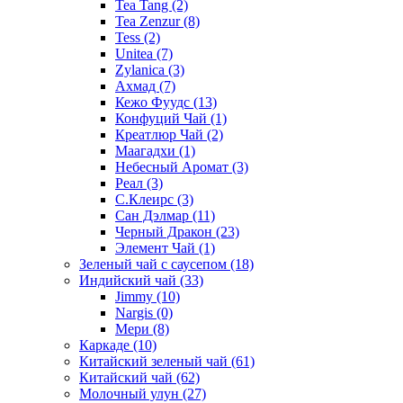
Tea Tang
(2)
Tea Zenzur
(8)
Tess
(2)
Unitea
(7)
Zylanica
(3)
Ахмад
(7)
Кежо Фуудс
(13)
Конфуций Чай
(1)
Креатлюр Чай
(2)
Маагадхи
(1)
Небесный Аромат
(3)
Реал
(3)
С.Клеирс
(3)
Сан Дэлмар
(11)
Черный Дракон
(23)
Элемент Чай
(1)
Зеленый чай с саусепом
(18)
Индийский чай
(33)
Jimmy
(10)
Nargis
(0)
Мери
(8)
Каркаде
(10)
Китайский зеленый чай
(61)
Китайский чай
(62)
Молочный улун
(27)