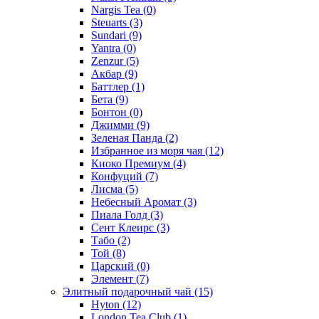
Nargis Tea
(0)
Steuarts
(3)
Sundari
(9)
Yantra
(0)
Zenzur
(5)
Акбар
(9)
Баттлер
(1)
Бета
(9)
Бонтон
(0)
Джимми
(9)
Зеленая Панда
(2)
Избранное из моря чая
(12)
Киоко Премиум
(4)
Конфуций
(7)
Лисма
(5)
Небесный Аромат
(3)
Пиала Голд
(3)
Сент Клеирс
(3)
Табо
(2)
Той
(8)
Царский
(0)
Элемент
(7)
Элитный подарочный чай
(15)
Hyton
(12)
London Tea Club
(1)