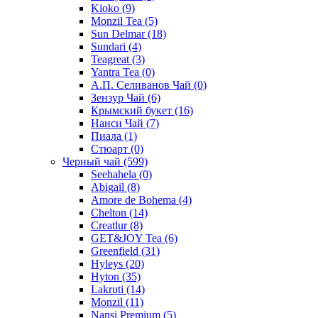
Kioko
(9)
Monzil Tea
(5)
Sun Delmar
(18)
Sundari
(4)
Teagreat
(3)
Yantra Tea
(0)
А.П. Селиванов Чай
(0)
Зензур Чай
(6)
Крымский букет
(16)
Нанси Чай
(7)
Пиала
(1)
Стюарт
(0)
Черный чай
(599)
Seehahela
(0)
Abigail
(8)
Amore de Bohema
(4)
Chelton
(14)
Creatlur
(8)
GET&JOY Tea
(6)
Greenfield
(31)
Hyleys
(20)
Hyton
(35)
Lakruti
(14)
Monzil
(11)
Nansi Premium
(5)