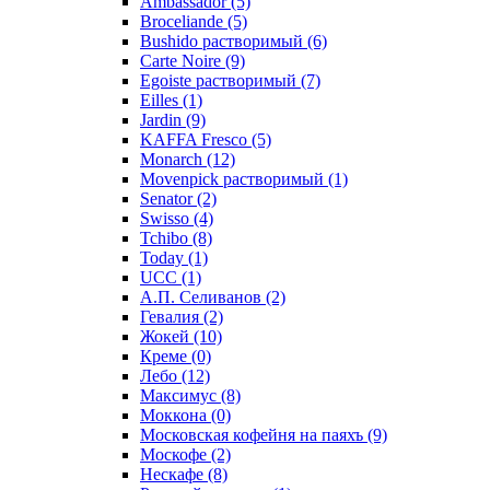
Ambassador
(5)
Broceliande
(5)
Bushido растворимый
(6)
Carte Noire
(9)
Egoiste растворимый
(7)
Eilles
(1)
Jardin
(9)
KAFFA Fresco
(5)
Monarch
(12)
Movenpick растворимый
(1)
Senator
(2)
Swisso
(4)
Tchibo
(8)
Today
(1)
UCC
(1)
А.П. Селиванов
(2)
Гевалия
(2)
Жокей
(10)
Креме
(0)
Лебо
(12)
Максимус
(8)
Моккона
(0)
Московская кофейня на паяхъ
(9)
Москофе
(2)
Нескафе
(8)