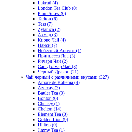
Lakruti
(4)
London Tea Club
(0)
Plum Snow
(6)
Tarlton
(6)
Tess
(7)
Zylanica
(2)
Ахмад
(3)
Киоко Чай
(4)
Нанси
(7)
Небесный Аромат
(1)
Принцесса Ява
(3)
Ричард Чай
(2)
Сан Дэлмар Чай
(8)
Черный Дракон
(21)
Чай черный с различными вкусами
(327)
Amore de Bohema
(4)
Azercay
(7)
Battler Tea
(0)
Bonton
(0)
Chelcey
(1)
Chelton
(14)
Element Tea
(0)
Golden Lion
(9)
Hilltop
(0)
Jimmy Tea
(1)