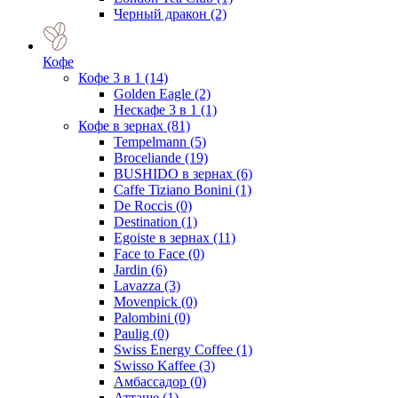
Черный дракон
(2)
Кофе
Кофе 3 в 1
(14)
Golden Eagle
(2)
Нескафе 3 в 1
(1)
Кофе в зернах
(81)
Tempelmann
(5)
Broceliande
(19)
BUSHIDO в зернах
(6)
Caffe Tiziano Bonini
(1)
De Roccis
(0)
Destination
(1)
Egoiste в зернах
(11)
Face to Face
(0)
Jardin
(6)
Lavazza
(3)
Movenpick
(0)
Palombini
(0)
Paulig
(0)
Swiss Energy Coffee
(1)
Swisso Kaffee
(3)
Амбассадор
(0)
Атташе
(1)