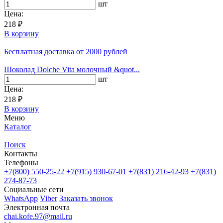
шт
Цена:
218 ₽
В корзину
Бесплатная доставка
от 2000 рублей
Шоколад Dolche Vita молочный &quot...
шт
Цена:
218 ₽
В корзину
Меню
Каталог
Поиск
Контакты
Телефоны
+7(800)
550-25-22
+7(915)
930-67-01
+7(831)
216-42-93
+7(831)
274-87-73
Социальные сети
WhatsApp
Viber
Заказать звонок
Электронная почта
chai.kofe.97@mail.ru