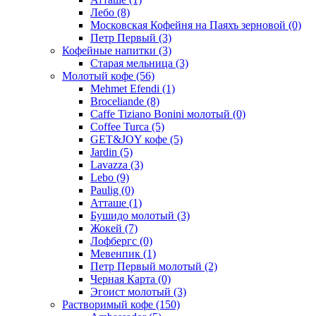
Лебо
(8)
Московская Кофейня на Паяхъ зерновой
(0)
Петр Первый
(3)
Кофейные напитки
(3)
Старая мельница
(3)
Молотый кофе
(56)
Mehmet Efendi
(1)
Broceliande
(8)
Caffe Tiziano Bonini молотый
(0)
Coffee Turca
(5)
GET&JOY кофе
(5)
Jardin
(5)
Lavazza
(3)
Lebo
(9)
Paulig
(0)
Атташе
(1)
Бушидо молотый
(3)
Жокей
(7)
Лофбергс
(0)
Мевенпик
(1)
Петр Первый молотый
(2)
Черная Карта
(0)
Эгоист молотый
(3)
Растворимый кофе
(150)