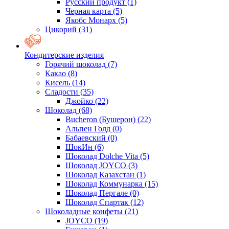
Русский продукт
(1)
Черная карта
(5)
Якобс Монарх
(5)
Цикорий
(31)
Кондитерские изделия
Горячий шоколад
(7)
Какао
(8)
Кисель
(14)
Сладости
(35)
Джойко
(22)
Шоколад
(68)
Bucheron (Бушерон)
(22)
Альпен Голд
(0)
Бабаевский
(0)
ШокИн
(6)
Шоколад Dolche Vita
(5)
Шоколад JOYCO
(3)
Шоколад Казахстан
(1)
Шоколад Коммунарка
(15)
Шоколад Пергале
(0)
Шоколад Спартак
(12)
Шоколадные конфеты
(21)
JOYCO
(19)