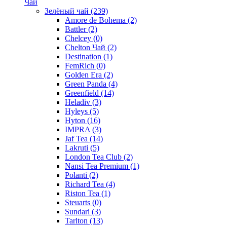
Чай
Зелёный чай
(239)
Amore de Bohema
(2)
Battler
(2)
Chelcey
(0)
Chelton Чай
(2)
Destination
(1)
FemRich
(0)
Golden Era
(2)
Green Panda
(4)
Greenfield
(14)
Heladiv
(3)
Hyleys
(5)
Hyton
(16)
IMPRA
(3)
Jaf Tea
(14)
Lakruti
(5)
London Tea Club
(2)
Nansi Tea Premium
(1)
Polanti
(2)
Richard Tea
(4)
Riston Tea
(1)
Steuarts
(0)
Sundari
(3)
Tarlton
(13)