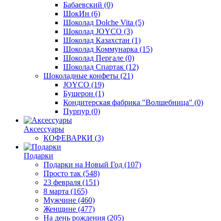
Бабаевский
(0)
ШокИн
(6)
Шоколад Dolche Vita
(5)
Шоколад JOYCO
(3)
Шоколад Казахстан
(1)
Шоколад Коммунарка
(15)
Шоколад Пергале
(0)
Шоколад Спартак
(12)
Шоколадные конфеты
(21)
JOYCO
(19)
Бушерон
(1)
Кондитерская фабрика "Волшебница"
(0)
Пурпур
(0)
Аксессуары
КОФЕВАРКИ
(3)
Подарки
Подарки на Новый Год
(107)
Просто так
(548)
23 февраля
(151)
8 марта
(165)
Мужчине
(460)
Женщине
(477)
На день рождения
(205)