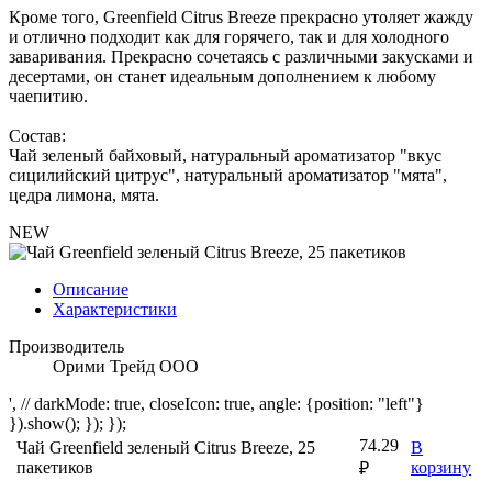
Кроме того, Greenfield Citrus Breeze прекрасно утоляет жажду
и отлично подходит как для горячего, так и для холодного
заваривания. Прекрасно сочетаясь с различными закусками и
десертами, он станет идеальным дополнением к любому
чаепитию.
Состав:
Чай зеленый байховый, натуральный ароматизатор "вкус
сицилийский цитрус", натуральный ароматизатор "мята",
цедра лимона, мята.
NEW
Описание
Характеристики
Производитель
Орими Трейд ООО
', // darkMode: true, closeIcon: true, angle: {position: "left"}
}).show(); }); });
74.29
Чай Greenfield зеленый Citrus Breeze, 25
В
пакетиков
корзину
₽