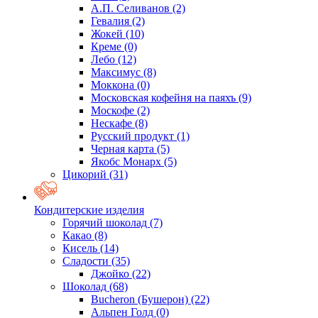
А.П. Селиванов
(2)
Гевалия
(2)
Жокей
(10)
Креме
(0)
Лебо
(12)
Максимус
(8)
Моккона
(0)
Московская кофейня на паяхъ
(9)
Москофе
(2)
Нескафе
(8)
Русский продукт
(1)
Черная карта
(5)
Якобс Монарх
(5)
Цикорий
(31)
Кондитерские изделия
Горячий шоколад
(7)
Какао
(8)
Кисель
(14)
Сладости
(35)
Джойко
(22)
Шоколад
(68)
Bucheron (Бушерон)
(22)
Альпен Голд
(0)