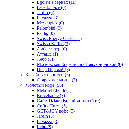
Egoiste в зернах
(11)
Face to Face
(0)
Jardin
(6)
Lavazza
(3)
Movenpick
(0)
Palombini
(0)
Paulig
(0)
Swiss Energy Coffee
(1)
Swisso Kaffee
(3)
Амбассадор
(0)
Атташе
(1)
Лебо
(8)
Московская Кофейня на Паяхъ зерновой
(0)
Петр Первый
(3)
Кофейные напитки
(3)
Старая мельница
(3)
Молотый кофе
(56)
Mehmet Efendi
(1)
Broceliande
(8)
Caffe Tiziano Bonini молотый
(0)
Coffee Turca
(5)
GET&JOY кофе
(5)
Jardin
(5)
Lavazza
(3)
Lebo
(9)