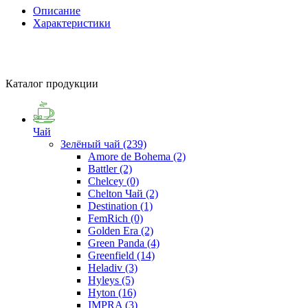
Описание
Характеристики
Каталог продукции
Чай
Зелёный чай
(239)
Amore de Bohema
(2)
Battler
(2)
Chelcey
(0)
Chelton Чай
(2)
Destination
(1)
FemRich
(0)
Golden Era
(2)
Green Panda
(4)
Greenfield
(14)
Heladiv
(3)
Hyleys
(5)
Hyton
(16)
IMPRA
(3)