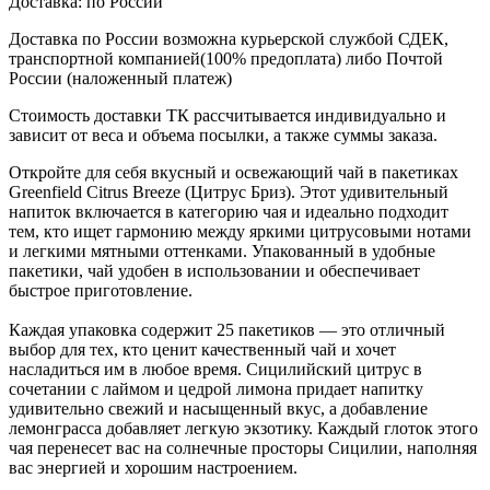
Доставка:
по России
Доставка по России возможна курьерской службой СДЕК,
транспортной компанией(100% предоплата) либо Почтой
России (наложенный платеж)
Стоимость доставки ТК рассчитывается индивидуально и
зависит от веса и объема посылки, а также суммы заказа.
Откройте для себя вкусный и освежающий чай в пакетиках
Greenfield Citrus Breeze (Цитрус Бриз). Этот удивительный
напиток включается в категорию чая и идеально подходит
тем, кто ищет гармонию между яркими цитрусовыми нотами
и легкими мятными оттенками. Упакованный в удобные
пакетики, чай удобен в использовании и обеспечивает
быстрое приготовление.
Каждая упаковка содержит 25 пакетиков — это отличный
выбор для тех, кто ценит качественный чай и хочет
насладиться им в любое время. Сицилийский цитрус в
сочетании с лаймом и цедрой лимона придает напитку
удивительно свежий и насыщенный вкус, а добавление
лемонграсса добавляет легкую экзотику. Каждый глоток этого
чая перенесет вас на солнечные просторы Сицилии, наполняя
вас энергией и хорошим настроением.