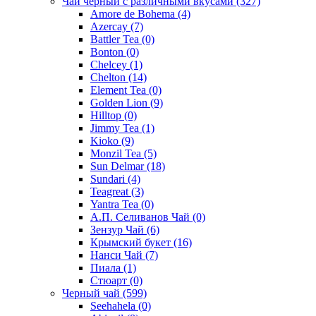
Чай черный с различными вкусами
(327)
Amore de Bohema
(4)
Azercay
(7)
Battler Tea
(0)
Bonton
(0)
Chelcey
(1)
Chelton
(14)
Element Tea
(0)
Golden Lion
(9)
Hilltop
(0)
Jimmy Tea
(1)
Kioko
(9)
Monzil Tea
(5)
Sun Delmar
(18)
Sundari
(4)
Teagreat
(3)
Yantra Tea
(0)
А.П. Селиванов Чай
(0)
Зензур Чай
(6)
Крымский букет
(16)
Нанси Чай
(7)
Пиала
(1)
Стюарт
(0)
Черный чай
(599)
Seehahela
(0)