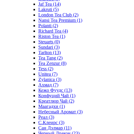
Jaf Tea
(14)
Lakruti
(5)
London Tea Club
(2)
Nansi Tea Premium
(1)
Polanti
(2)
Richard Tea
(4)
Riston Tea
(1)
Steuarts
(0)
Sundari
(3)
Tarlton
(13)
Tea Tang
(2)
Tea Zenzur
(8)
Tess
(2)
Unitea
(7)
Zylanica
(3)
Ахмад
(7)
Кежо Фуудс
(13)
Конфуций Чай
(1)
Креатлюр Чай
(2)
Маагадхи
(1)
Небесный Аромат
(3)
Реал
(3)
С.Клеирс
(3)
Сан Дэлмар
(11)
Черный Дракон
(23)