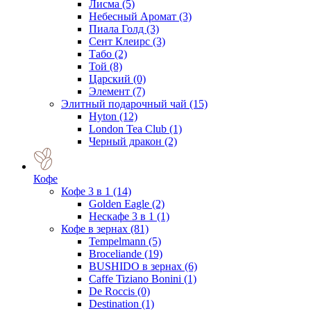
Лисма
(5)
Небесный Аромат
(3)
Пиала Голд
(3)
Сент Клеирс
(3)
Табо
(2)
Той
(8)
Царский
(0)
Элемент
(7)
Элитный подарочный чай
(15)
Hyton
(12)
London Tea Club
(1)
Черный дракон
(2)
Кофе
Кофе 3 в 1
(14)
Golden Eagle
(2)
Нескафе 3 в 1
(1)
Кофе в зернах
(81)
Tempelmann
(5)
Broceliande
(19)
BUSHIDO в зернах
(6)
Caffe Tiziano Bonini
(1)
De Roccis
(0)
Destination
(1)