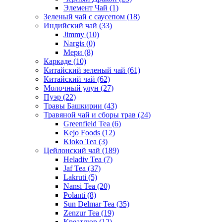
Элемент Чай
(1)
Зеленый чай с саусепом
(18)
Индийский чай
(33)
Jimmy
(10)
Nargis
(0)
Мери
(8)
Каркаде
(10)
Китайский зеленый чай
(61)
Китайский чай
(62)
Молочный улун
(27)
Пуэр
(22)
Травы Башкирии
(43)
Травяной чай и сборы трав
(24)
Greenfield Tea
(6)
Kejo Foods
(12)
Kioko Tea
(3)
Цейлонский чай
(189)
Heladiv Tea
(7)
Jaf Tea
(37)
Lakruti
(5)
Nansi Tea
(20)
Polanti
(8)
Sun Delmar Tea
(35)
Zenzur Tea
(19)
Креатлюр
(12)