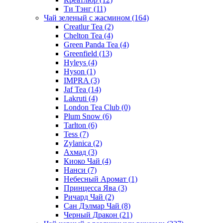
Ти Тэнг
(11)
Чай зеленый с жасмином
(164)
Creatlur Tea
(2)
Chelton Tea
(4)
Green Panda Tea
(4)
Greenfield
(13)
Hyleys
(4)
Hyson
(1)
IMPRA
(3)
Jaf Tea
(14)
Lakruti
(4)
London Tea Club
(0)
Plum Snow
(6)
Tarlton
(6)
Tess
(7)
Zylanica
(2)
Ахмад
(3)
Киоко Чай
(4)
Нанси
(7)
Небесный Аромат
(1)
Принцесса Ява
(3)
Ричард Чай
(2)
Сан Дэлмар Чай
(8)
Черный Дракон
(21)