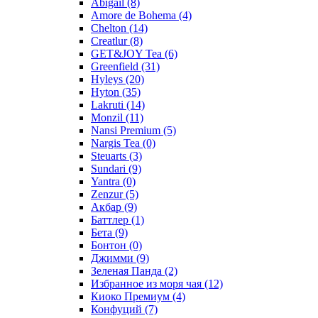
Abigail
(8)
Amore de Bohema
(4)
Chelton
(14)
Creatlur
(8)
GET&JOY Tea
(6)
Greenfield
(31)
Hyleys
(20)
Hyton
(35)
Lakruti
(14)
Monzil
(11)
Nansi Premium
(5)
Nargis Tea
(0)
Steuarts
(3)
Sundari
(9)
Yantra
(0)
Zenzur
(5)
Акбар
(9)
Баттлер
(1)
Бета
(9)
Бонтон
(0)
Джимми
(9)
Зеленая Панда
(2)
Избранное из моря чая
(12)
Киоко Премиум
(4)
Конфуций
(7)