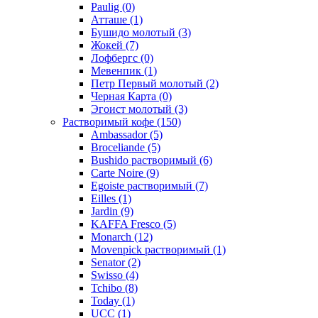
Paulig
(0)
Атташе
(1)
Бушидо молотый
(3)
Жокей
(7)
Лофбергс
(0)
Мевенпик
(1)
Петр Первый молотый
(2)
Черная Карта
(0)
Эгоист молотый
(3)
Растворимый кофе
(150)
Ambassador
(5)
Broceliande
(5)
Bushido растворимый
(6)
Carte Noire
(9)
Egoiste растворимый
(7)
Eilles
(1)
Jardin
(9)
KAFFA Fresco
(5)
Monarch
(12)
Movenpick растворимый
(1)
Senator
(2)
Swisso
(4)
Tchibo
(8)
Today
(1)
UCC
(1)