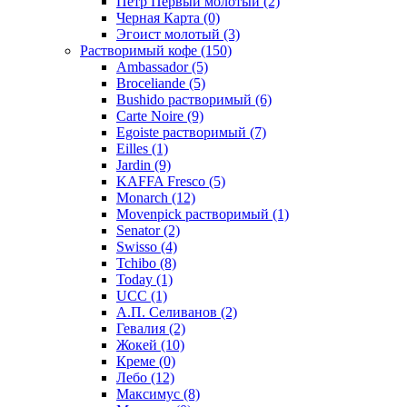
Петр Первый молотый
(2)
Черная Карта
(0)
Эгоист молотый
(3)
Растворимый кофе
(150)
Ambassador
(5)
Broceliande
(5)
Bushido растворимый
(6)
Carte Noire
(9)
Egoiste растворимый
(7)
Eilles
(1)
Jardin
(9)
KAFFA Fresco
(5)
Monarch
(12)
Movenpick растворимый
(1)
Senator
(2)
Swisso
(4)
Tchibo
(8)
Today
(1)
UCC
(1)
А.П. Селиванов
(2)
Гевалия
(2)
Жокей
(10)
Креме
(0)
Лебо
(12)
Максимус
(8)