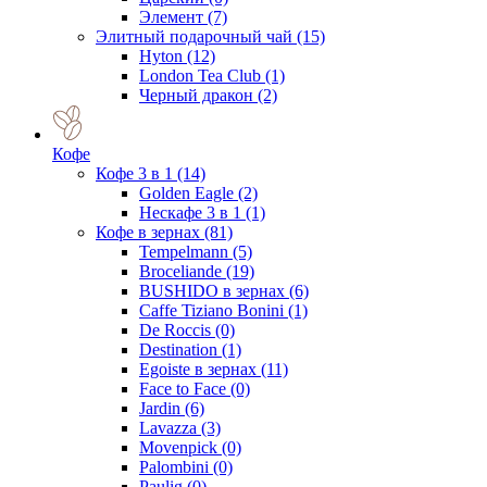
Элемент
(7)
Элитный подарочный чай
(15)
Hyton
(12)
London Tea Club
(1)
Черный дракон
(2)
Кофе
Кофе 3 в 1
(14)
Golden Eagle
(2)
Нескафе 3 в 1
(1)
Кофе в зернах
(81)
Tempelmann
(5)
Broceliande
(19)
BUSHIDO в зернах
(6)
Caffe Tiziano Bonini
(1)
De Roccis
(0)
Destination
(1)
Egoiste в зернах
(11)
Face to Face
(0)
Jardin
(6)
Lavazza
(3)
Movenpick
(0)
Palombini
(0)
Paulig
(0)