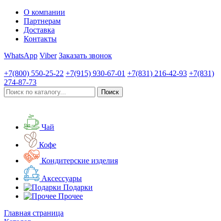
О компании
Партнерам
Доставка
Контакты
WhatsApp
Viber
Заказать звонок
+7(800)
550-25-22
+7(915)
930-67-01
+7(831)
216-42-93
+7(831)
274-87-73
Чай
Кофе
Кондитерские изделия
Аксессуары
Подарки
Прочее
Главная страница