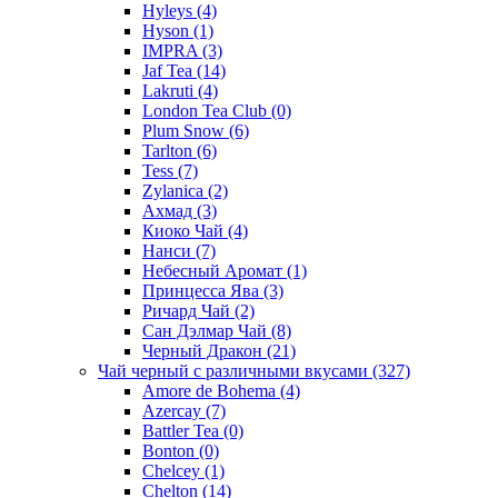
Hyleys
(4)
Hyson
(1)
IMPRA
(3)
Jaf Tea
(14)
Lakruti
(4)
London Tea Club
(0)
Plum Snow
(6)
Tarlton
(6)
Tess
(7)
Zylanica
(2)
Ахмад
(3)
Киоко Чай
(4)
Нанси
(7)
Небесный Аромат
(1)
Принцесса Ява
(3)
Ричард Чай
(2)
Сан Дэлмар Чай
(8)
Черный Дракон
(21)
Чай черный с различными вкусами
(327)
Amore de Bohema
(4)
Azercay
(7)
Battler Tea
(0)
Bonton
(0)
Chelcey
(1)
Chelton
(14)