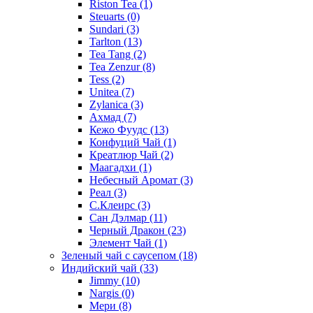
Riston Tea
(1)
Steuarts
(0)
Sundari
(3)
Tarlton
(13)
Tea Tang
(2)
Tea Zenzur
(8)
Tess
(2)
Unitea
(7)
Zylanica
(3)
Ахмад
(7)
Кежо Фуудс
(13)
Конфуций Чай
(1)
Креатлюр Чай
(2)
Маагадхи
(1)
Небесный Аромат
(3)
Реал
(3)
С.Клеирс
(3)
Сан Дэлмар
(11)
Черный Дракон
(23)
Элемент Чай
(1)
Зеленый чай с саусепом
(18)
Индийский чай
(33)
Jimmy
(10)
Nargis
(0)
Мери
(8)