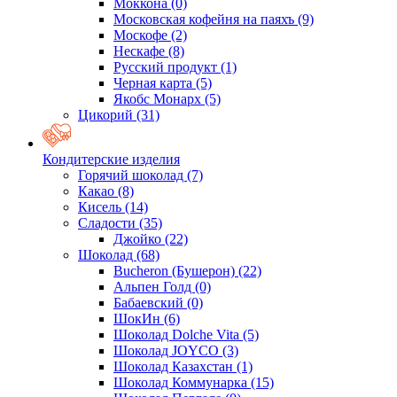
Моккона
(0)
Московская кофейня на паяхъ
(9)
Москофе
(2)
Нескафе
(8)
Русский продукт
(1)
Черная карта
(5)
Якобс Монарх
(5)
Цикорий
(31)
Кондитерские изделия
Горячий шоколад
(7)
Какао
(8)
Кисель
(14)
Сладости
(35)
Джойко
(22)
Шоколад
(68)
Bucheron (Бушерон)
(22)
Альпен Голд
(0)
Бабаевский
(0)
ШокИн
(6)
Шоколад Dolche Vita
(5)
Шоколад JOYCO
(3)
Шоколад Казахстан
(1)
Шоколад Коммунарка
(15)