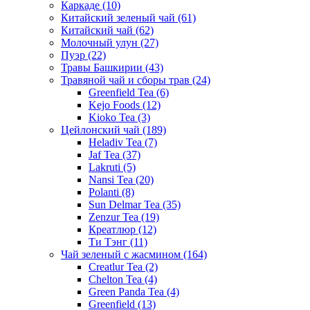
Каркаде
(10)
Китайский зеленый чай
(61)
Китайский чай
(62)
Молочный улун
(27)
Пуэр
(22)
Травы Башкирии
(43)
Травяной чай и сборы трав
(24)
Greenfield Tea
(6)
Kejo Foods
(12)
Kioko Tea
(3)
Цейлонский чай
(189)
Heladiv Tea
(7)
Jaf Tea
(37)
Lakruti
(5)
Nansi Tea
(20)
Polanti
(8)
Sun Delmar Tea
(35)
Zenzur Tea
(19)
Креатлюр
(12)
Ти Тэнг
(11)
Чай зеленый с жасмином
(164)
Creatlur Tea
(2)
Chelton Tea
(4)
Green Panda Tea
(4)
Greenfield
(13)