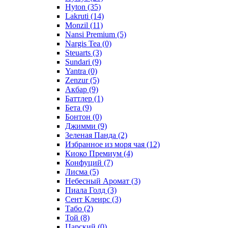
Hyton
(35)
Lakruti
(14)
Monzil
(11)
Nansi Premium
(5)
Nargis Tea
(0)
Steuarts
(3)
Sundari
(9)
Yantra
(0)
Zenzur
(5)
Акбар
(9)
Баттлер
(1)
Бета
(9)
Бонтон
(0)
Джимми
(9)
Зеленая Панда
(2)
Избранное из моря чая
(12)
Киоко Премиум
(4)
Конфуций
(7)
Лисма
(5)
Небесный Аромат
(3)
Пиала Голд
(3)
Сент Клеирс
(3)
Табо
(2)
Той
(8)
Царский
(0)