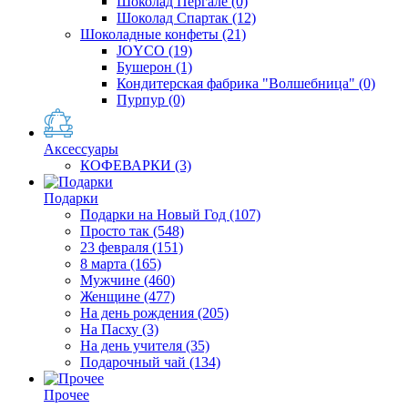
Шоколад Пергале
(0)
Шоколад Спартак
(12)
Шоколадные конфеты
(21)
JOYCO
(19)
Бушерон
(1)
Кондитерская фабрика "Волшебница"
(0)
Пурпур
(0)
Аксессуары
КОФЕВАРКИ
(3)
Подарки
Подарки на Новый Год
(107)
Просто так
(548)
23 февраля
(151)
8 марта
(165)
Мужчине
(460)
Женщине
(477)
На день рождения
(205)
На Пасху
(3)
На день учителя
(35)
Подарочный чай
(134)
Прочее