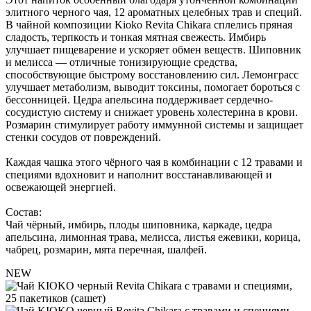
элитного черного чая, 12 ароматных целебных трав и специй.
В чайной композиции Kioko Revita Chikara сплелись пряная
сладость, терпкость и тонкая мятная свежесть. Имбирь
улучшает пищеварение и ускоряет обмен веществ. Шиповник
и мелисса — отличные тонизирующие средства,
способствующие быстрому восстановлению сил. Лемонграсс
улучшает метаболизм, выводит токсины, помогает бороться с
бессонницей. Цедра апельсина поддерживает сердечно-
сосудистую систему и снижает уровень холестерина в крови.
Розмарин стимулирует работу иммунной системы и защищает
стенки сосудов от повреждений.
Каждая чашка этого чёрного чая в комбинации с 12 травами и
специями вдохновит и наполнит восстанавливающей и
освежающей энергией.
Состав:
Чай чёрный, имбирь, плоды шиповника, каркаде, цедра
апельсина, лимонная трава, мелисса, листья ежевики, корица,
чабрец, розмарин, мята перечная, шалфей.
NEW