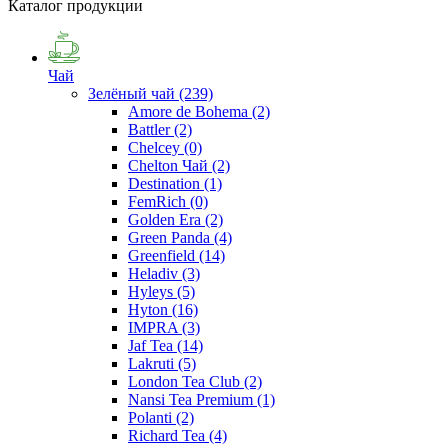
Каталог продукции
Чай
Зелёный чай
(239)
Amore de Bohema
(2)
Battler
(2)
Chelcey
(0)
Chelton Чай
(2)
Destination
(1)
FemRich
(0)
Golden Era
(2)
Green Panda
(4)
Greenfield
(14)
Heladiv
(3)
Hyleys
(5)
Hyton
(16)
IMPRA
(3)
Jaf Tea
(14)
Lakruti
(5)
London Tea Club
(2)
Nansi Tea Premium
(1)
Polanti
(2)
Richard Tea
(4)