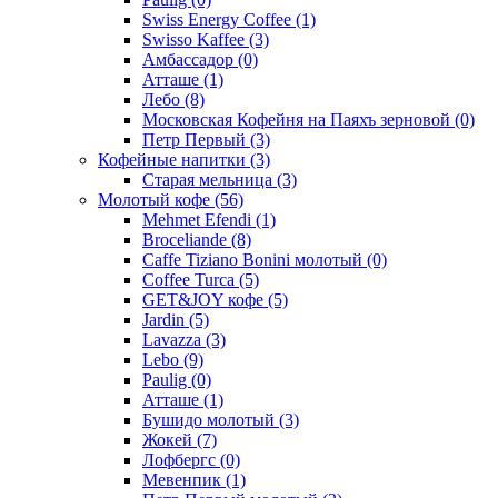
Swiss Energy Coffee
(1)
Swisso Kaffee
(3)
Амбассадор
(0)
Атташе
(1)
Лебо
(8)
Московская Кофейня на Паяхъ зерновой
(0)
Петр Первый
(3)
Кофейные напитки
(3)
Старая мельница
(3)
Молотый кофе
(56)
Mehmet Efendi
(1)
Broceliande
(8)
Caffe Tiziano Bonini молотый
(0)
Coffee Turca
(5)
GET&JOY кофе
(5)
Jardin
(5)
Lavazza
(3)
Lebo
(9)
Paulig
(0)
Атташе
(1)
Бушидо молотый
(3)
Жокей
(7)
Лофбергс
(0)
Мевенпик
(1)