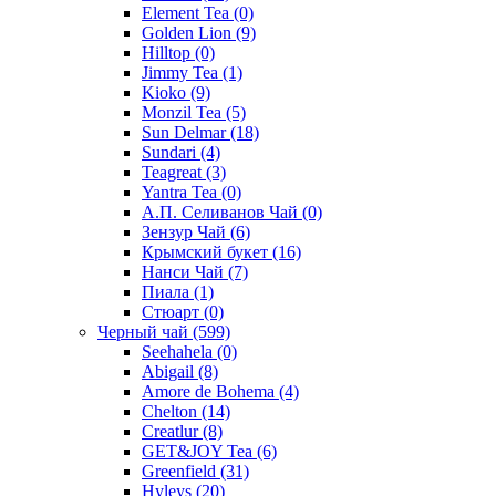
Element Tea
(0)
Golden Lion
(9)
Hilltop
(0)
Jimmy Tea
(1)
Kioko
(9)
Monzil Tea
(5)
Sun Delmar
(18)
Sundari
(4)
Teagreat
(3)
Yantra Tea
(0)
А.П. Селиванов Чай
(0)
Зензур Чай
(6)
Крымский букет
(16)
Нанси Чай
(7)
Пиала
(1)
Стюарт
(0)
Черный чай
(599)
Seehahela
(0)
Abigail
(8)
Amore de Bohema
(4)
Chelton
(14)
Creatlur
(8)
GET&JOY Tea
(6)
Greenfield
(31)
Hyleys
(20)