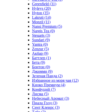
Greenfield
(31)
Hyleys
(20)
Hyton
(35)
Lakruti
(14)
Monzil
(11)
Nansi Premium
(5)
Nargis Tea
(0)
Steuarts
(3)
Sundari
(9)
Yantra
(0)
Zenzur
(5)
Акбар
(9)
Баттлер
(1)
Бета
(9)
Бонтон
(0)
Джимми
(9)
Зеленая Панда
(2)
Избранное из моря чая
(12)
Киоко Премиум
(4)
Конфуций
(7)
Лисма
(5)
Небесный Аромат
(3)
Пиала Голд
(3)
Сент Клеирс
(3)
Табо
(2)