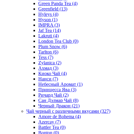
Green Panda Tea
(4)
Greenfield
(13)
Hyleys
(4)
Hyson
(1)
IMPRA
(3)
Jaf Tea
(14)
Lakruti
(4)
London Tea Club
(0)
Plum Snow
(6)
Tarlton
(6)
Tess
(7)
Zylanica
(2)
Ахмад
(3)
Киоко Чай
(4)
Нанси
(7)
Небесный Аромат
(1)
Принцесса Ява
(3)
Ричард Чай
(2)
Сан Дэлмар Чай
(8)
Черный Дракон
(21)
Чай черный с различными вкусами
(327)
Amore de Bohema
(4)
Azercay
(7)
Battler Tea
(0)
Bonton
(0)