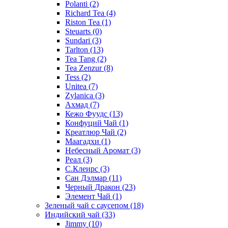
Polanti
(2)
Richard Tea
(4)
Riston Tea
(1)
Steuarts
(0)
Sundari
(3)
Tarlton
(13)
Tea Tang
(2)
Tea Zenzur
(8)
Tess
(2)
Unitea
(7)
Zylanica
(3)
Ахмад
(7)
Кежо Фуудс
(13)
Конфуций Чай
(1)
Креатлюр Чай
(2)
Маагадхи
(1)
Небесный Аромат
(3)
Реал
(3)
С.Клеирс
(3)
Сан Дэлмар
(11)
Черный Дракон
(23)
Элемент Чай
(1)
Зеленый чай с саусепом
(18)
Индийский чай
(33)
Jimmy
(10)