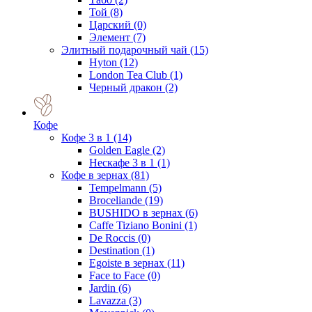
Той
(8)
Царский
(0)
Элемент
(7)
Элитный подарочный чай
(15)
Hyton
(12)
London Tea Club
(1)
Черный дракон
(2)
Кофе
Кофе 3 в 1
(14)
Golden Eagle
(2)
Нескафе 3 в 1
(1)
Кофе в зернах
(81)
Tempelmann
(5)
Broceliande
(19)
BUSHIDO в зернах
(6)
Caffe Tiziano Bonini
(1)
De Roccis
(0)
Destination
(1)
Egoiste в зернах
(11)
Face to Face
(0)
Jardin
(6)
Lavazza
(3)