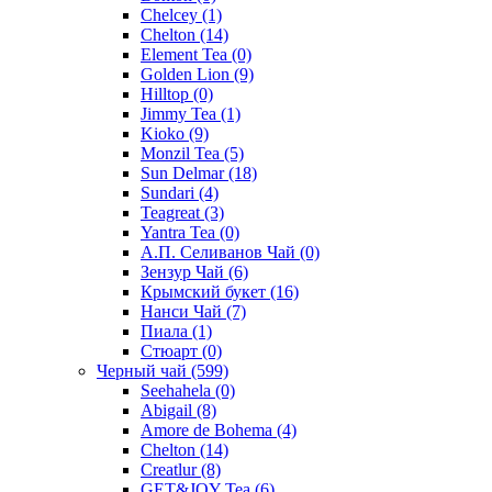
Chelcey
(1)
Chelton
(14)
Element Tea
(0)
Golden Lion
(9)
Hilltop
(0)
Jimmy Tea
(1)
Kioko
(9)
Monzil Tea
(5)
Sun Delmar
(18)
Sundari
(4)
Teagreat
(3)
Yantra Tea
(0)
А.П. Селиванов Чай
(0)
Зензур Чай
(6)
Крымский букет
(16)
Нанси Чай
(7)
Пиала
(1)
Стюарт
(0)
Черный чай
(599)
Seehahela
(0)
Abigail
(8)
Amore de Bohema
(4)
Chelton
(14)
Creatlur
(8)
GET&JOY Tea
(6)