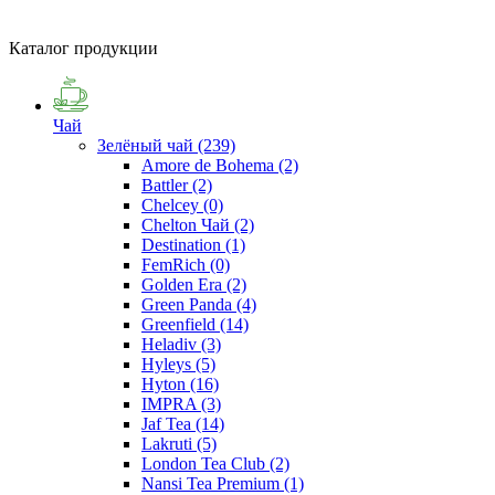
Каталог продукции
Чай
Зелёный чай
(239)
Amore de Bohema
(2)
Battler
(2)
Chelcey
(0)
Chelton Чай
(2)
Destination
(1)
FemRich
(0)
Golden Era
(2)
Green Panda
(4)
Greenfield
(14)
Heladiv
(3)
Hyleys
(5)
Hyton
(16)
IMPRA
(3)
Jaf Tea
(14)
Lakruti
(5)
London Tea Club
(2)
Nansi Tea Premium
(1)