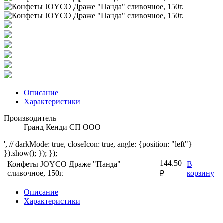
Описание
Характеристики
Производитель
Гранд Кенди СП ООО
', // darkMode: true, closeIcon: true, angle: {position: "left"}
}).show(); }); });
144.50
Конфеты JOYCO Драже "Панда"
В
сливочное, 150г.
корзину
₽
Описание
Характеристики