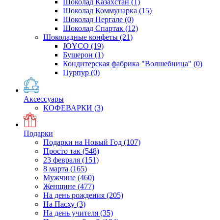
Шоколад Казахстан
(1)
Шоколад Коммунарка
(15)
Шоколад Пергале
(0)
Шоколад Спартак
(12)
Шоколадные конфеты
(21)
JOYCO
(19)
Бушерон
(1)
Кондитерская фабрика "Волшебница"
(0)
Пурпур
(0)
Аксессуары
КОФЕВАРКИ
(3)
Подарки
Подарки на Новый Год
(107)
Просто так
(548)
23 февраля
(151)
8 марта
(165)
Мужчине
(460)
Женщине
(477)
На день рождения
(205)
На Пасху
(3)
На день учителя
(35)