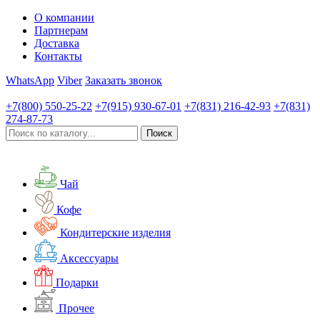
О компании
Партнерам
Доставка
Контакты
WhatsApp
Viber
Заказать звонок
+7(800)
550-25-22
+7(915)
930-67-01
+7(831)
216-42-93
+7(831)
274-87-73
Чай
Кофе
Кондитерские изделия
Аксессуары
Подарки
Прочее