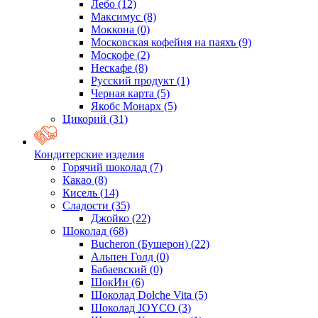
Лебо
(12)
Максимус
(8)
Моккона
(0)
Московская кофейня на паяхъ
(9)
Москофе
(2)
Нескафе
(8)
Русский продукт
(1)
Черная карта
(5)
Якобс Монарх
(5)
Цикорий
(31)
Кондитерские изделия
Горячий шоколад
(7)
Какао
(8)
Кисель
(14)
Сладости
(35)
Джойко
(22)
Шоколад
(68)
Bucheron (Бушерон)
(22)
Альпен Голд
(0)
Бабаевский
(0)
ШокИн
(6)
Шоколад Dolche Vita
(5)
Шоколад JOYCO
(3)