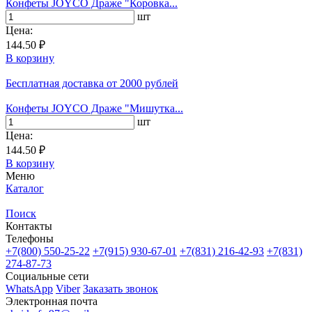
Конфеты JOYCO Драже "Коровка...
шт
Цена:
144.50 ₽
В корзину
Бесплатная доставка
от 2000 рублей
Конфеты JOYCO Драже "Мишутка...
шт
Цена:
144.50 ₽
В корзину
Меню
Каталог
Поиск
Контакты
Телефоны
+7(800)
550-25-22
+7(915)
930-67-01
+7(831)
216-42-93
+7(831)
274-87-73
Социальные сети
WhatsApp
Viber
Заказать звонок
Электронная почта