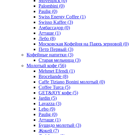
Movenpick
(0)
Palombini
(0)
Paulig
(0)
Swiss Energy Coffee
(1)
Swisso Kaffee
(3)
Амбассадор
(0)
Атташе
(1)
Лебо
(8)
Московская Кофейня на Паяхъ зерновой
(0)
Петр Первый
(3)
Кофейные напитки
(3)
Старая мельница
(3)
Молотый кофе
(56)
Mehmet Efendi
(1)
Broceliande
(8)
Caffe Tiziano Bonini молотый
(0)
Coffee Turca
(5)
GET&JOY кофе
(5)
Jardin
(5)
Lavazza
(3)
Lebo
(9)
Paulig
(0)
Атташе
(1)
Бушидо молотый
(3)
Жокей
(7)