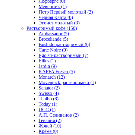
Лофбергс
(0)
Мевенпик
(1)
Петр Первый молотый
(2)
Черная Карта
(0)
Эгоист молотый
(3)
Растворимый кофе
(150)
Ambassador
(5)
Broceliande
(5)
Bushido растворимый
(6)
Carte Noire
(9)
Egoiste растворимый
(7)
Eilles
(1)
Jardin
(9)
KAFFA Fresco
(5)
Monarch
(12)
Movenpick растворимый
(1)
Senator
(2)
Swisso
(4)
Tchibo
(8)
Today
(1)
UCC
(1)
А.П. Селиванов
(2)
Гевалия
(2)
Жокей
(10)
Креме
(0)